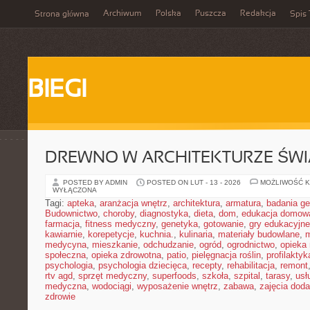
Archiwum
Polska
Puszcza
Redakcja
Strona główna
Spis 
BIEGI
DREWNO W ARCHITEKTURZE ŚWI
POSTED BY ADMIN
POSTED ON LUT - 13 - 2026
MOŻLIWOŚĆ 
WYŁĄCZONA
Tagi:
apteka
,
aranżacja wnętrz
,
architektura
,
armatura
,
badania g
Budownictwo
,
choroby
,
diagnostyka
,
dieta
,
dom
,
edukacja domow
farmacja
,
fitness medyczny
,
genetyka
,
gotowanie
,
gry edukacyjne
kawiarnie
,
korepetycje
,
kuchnia.
,
kulinaria
,
materiały budowlane
,
m
medycyna
,
mieszkanie
,
odchudzanie
,
ogród
,
ogrodnictwo
,
opieka
społeczna
,
opieka zdrowotna
,
patio
,
pielęgnacja roślin
,
profilaktyk
psychologia
,
psychologia dziecięca
,
recepty
,
rehabilitacja
,
remont
rtv agd
,
sprzęt medyczny
,
superfoods
,
szkoła
,
szpital
,
tarasy
,
usł
medyczna
,
wodociągi
,
wyposażenie wnętrz
,
zabawa
,
zajęcia dod
zdrowie