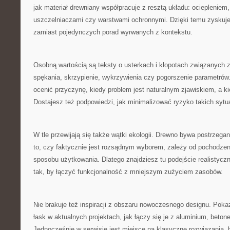
jak materiał drewniany współpracuje z resztą układu: ocieplenie
uszczelniaczami czy warstwami ochronnymi. Dzięki temu zyskuje
zamiast pojedynczych porad wyrwanych z kontekstu.
Osobną wartością są teksty o usterkach i kłopotach związanych 
spękania, skrzypienie, wykrzywienia czy pogorszenie parametrów.
ocenić przyczynę, kiedy problem jest naturalnym zjawiskiem, a k
Dostajesz też podpowiedzi, jak minimalizować ryzyko takich sytu
W tle przewijają się także wątki ekologii. Drewno bywa postrzegane
to, czy faktycznie jest rozsądnym wyborem, zależy od pochodze
sposobu użytkowania. Dlatego znajdziesz tu podejście realistycz
tak, by łączyć funkcjonalność z mniejszym zużyciem zasobów.
Nie brakuje też inspiracji z obszaru nowoczesnego designu. Poka
łask w aktualnych projektach, jak łączy się je z aluminium, beto
Jednocześnie w serwisie jest miejsce na klasyczne rozwiązania,