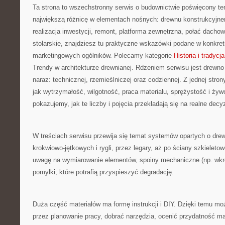
Ta strona to wszechstronny serwis o budownictwie poświęcony te
największą różnicę w elementach nośnych: drewnu konstrukcyjnem
realizacja inwestycji, remont, platforma zewnętrzna, połać dachow
stolarskie, znajdziesz tu praktyczne wskazówki podane w konkre
marketingowych ogólników. Polecamy kategorie
Historia i tradyc
Trendy w architekturze drewnianej. Rdzeniem serwisu jest drewno
naraz: technicznej, rzemieślniczej oraz codziennej. Z jednej str
jak wytrzymałość, wilgotność, praca materiału, sprężystość i żywo
pokazujemy, jak te liczby i pojęcia przekładają się na realne decy
W treściach serwisu przewija się temat systemów opartych o drew
krokwiowo-jętkowych i rygli, przez legary, aż po ściany szkieleto
uwagę na wymiarowanie elementów, spoiny mechaniczne (np. wkrę
pomyłki, które potrafią przyspieszyć degradację.
Duża część materiałów ma formę instrukcji i DIY. Dzięki temu mo
przez planowanie pracy, dobrać narzędzia, ocenić przydatność mat