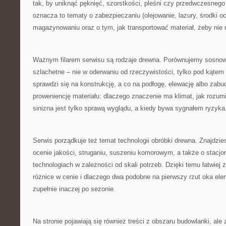
tak, by uniknąć pęknięć, szorstkości, pleśni czy przedwczesnego
oznacza to tematy o zabezpieczaniu (olejowanie, lazury, środki o
magazynowaniu oraz o tym, jak transportować materiał, żeby nie 
Ważnym filarem serwisu są rodzaje drewna. Porównujemy sosnow
szlachetne – nie w oderwaniu od rzeczywistości, tylko pod kątem 
sprawdzi się na konstrukcję, a co na podłogę, elewację albo za
proweniencję materiału: dlaczego znaczenie ma klimat, jak rozumi
sinizna jest tylko sprawą wyglądu, a kiedy bywa sygnałem ryzyka
Serwis porządkuje też temat technologii obróbki drewna. Znajdzies
ocenie jakości, struganiu, suszeniu komorowym, a także o stacjo
technologiach w zależności od skali potrzeb. Dzięki temu łatwiej 
różnice w cenie i dlaczego dwa podobne na pierwszy rzut oka e
zupełnie inaczej po sezonie.
Na stronie pojawiają się również treści z obszaru budowlanki, ale