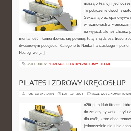
marzą o Francji i jednocześn
To połączenie dwóch świató
Sekwaną oraz opanowywania 
w rozmowach z Francuzami
na wyjazd, ale też chcesz 
mentalność i komunikować się pewniej, tutaj znajdziesz treści z
dwutorowym podejściu. Kategorie to Nauka francuskiego – poziom
Noclegi we […]
CATEGORIES:
INSTALACJE ELEKTRYCZNE I OŚWIETLENIE
PILATES I ZDROWY KRĘGOSŁUP
POSTED BY ADMIN
LUT - 10 - 2026
MOŻLIWOŚĆ KOMENTOWA
o2fit.pl to klub fitness, któ
do zmiany sylwetki i stylu 
dla osób, które chcą trenow
jednocześnie nie lubią chao