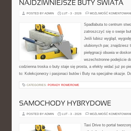
NAJDZIWNIEJSZE BUTY ŚWIATA
POSTED BY ADMIN
LUT - 3 - 2026
MOŻLIWOŚĆ KOMENTOWAN
Spadlabuta to centrum stwo
zatroszczyć się o swoje bu
Jeśli lubisz wygląd, wygod
ulubionych par, znajdziesz
pielęgnacji obuwia w dosko
wszechstronne podejście do
codzienna troska o buty staje się prosta, a efekty widać już po p
to: Kolekcjonerzy i pasjonaci butów i Buty na specjalne okazje. Do
CATEGORIES:
PORADY ROWEROWE
SAMOCHODY HYBRYDOWE
POSTED BY ADMIN
LUT - 3 - 2026
MOŻLIWOŚĆ KOMENTOWAN
Taxi Drive to portal tworzo