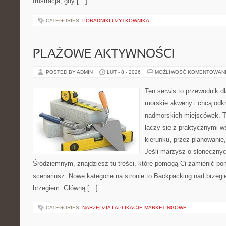
frustracja, gdy […]
CATEGORIES:
PORADNIKI UŻYTKOWNIKA
PLAŻOWE AKTYWNOŚCI
POSTED BY ADMIN
LUT - 8 - 2026
MOŻLIWOŚĆ KOMENTOWAN
Ten serwis to przewodnik dl
morskie akweny i chcą odk
nadmorskich miejscówek. T
łączy się z praktycznymi 
kierunku, przez planowanie,
Jeśli marzysz o słoneczn
Śródziemnym, znajdziesz tu treści, które pomogą Ci zamienić p
scenariusz. Nowe kategorie na stronie to Backpacking nad brzeg
brzegiem. Główną […]
CATEGORIES:
NARZĘDZIA I APLIKACJE MARKETINGOWE