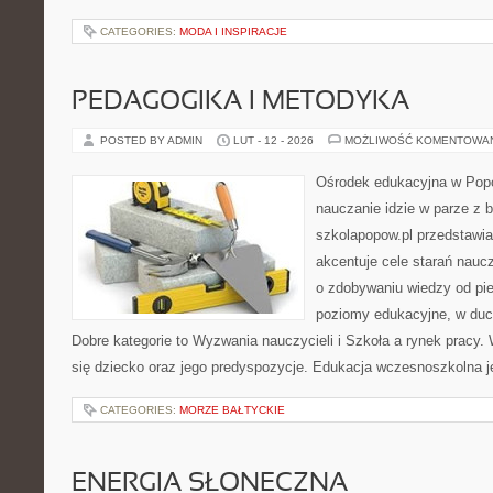
CATEGORIES:
MODA I INSPIRACJE
PEDAGOGIKA I METODYKA
POSTED BY ADMIN
LUT - 12 - 2026
MOŻLIWOŚĆ KOMENTOWA
Ośrodek edukacyjna w Popo
nauczanie idzie w parze z
szkolapopow.pl przedstawia
akcentuje cele starań naucz
o zdobywaniu wiedzy od pie
poziomy edukacyjne, w duc
Dobre kategorie to Wyzwania nauczycieli i Szkoła a rynek pracy. 
się dziecko oraz jego predyspozycje. Edukacja wczesnoszkolna j
CATEGORIES:
MORZE BAŁTYCKIE
ENERGIA SŁONECZNA