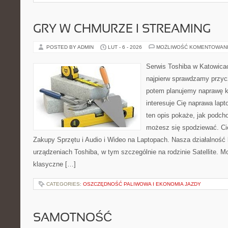
GRY W CHMURZE I STREAMING
POSTED BY ADMIN
LUT - 6 - 2026
MOŻLIWOŚĆ KOMENTOWAN
Serwis Toshiba w Katowicac
najpierw sprawdzamy przyc
potem planujemy naprawę kr
interesuje Cię naprawa lap
ten opis pokaże, jak podch
możesz się spodziewać. Cie
Zakupy Sprzętu i Audio i Wideo na Laptopach. Nasza działalność 
urządzeniach Toshiba, w tym szczególnie na rodzinie Satellite. M
klasyczne […]
CATEGORIES:
OSZCZĘDNOŚĆ PALIWOWA I EKONOMIA JAZDY
SAMOTNOŚĆ