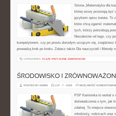
Strona „Matematyka dla każ
której wzory przestają być 
językiem opisu świata. To z
które chcą ogarnić matemat
tych, którzy potrzebują pow
Niezależnie od tego, czy j
korepetytorem, czy po prostu dorosłym uczącym się, znajdziesz t
prowadzą krok po kroku. Zobacz także Dla nauczycieli i Metody 
CATEGORIES:
PLAŻE PRZYJAZNE ZWIERZAKOM
ŚRODOWISKO I ZRÓWNOWAŻON
POSTED BY ADMIN
LUT - 7 - 2026
MOŻLIWOŚĆ KOMENTOWAN
PSP Kamionka to wortal o n
doświadczenia o tym, jak k
zdalnej. To miejsce stworzo
młodzieży, rodzicach oraz 