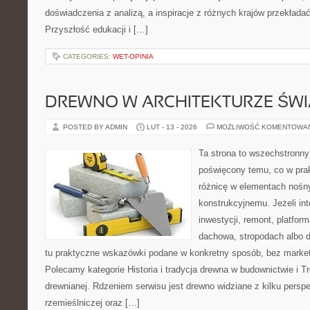
doświadczenia z analizą, a inspiracje z różnych krajów przekłada
Przyszłość edukacji i […]
CATEGORIES:
WET-OPINIA
DREWNO W ARCHITEKTURZE ŚWI
POSTED BY ADMIN
LUT - 13 - 2026
MOŻLIWOŚĆ KOMENTOWA
Ta strona to wszechstronny
poświęcony temu, co w prak
różnicę w elementach nośn
konstrukcyjnemu. Jeżeli int
inwestycji, remont, platfor
dachowa, stropodach albo de
tu praktyczne wskazówki podane w konkretny sposób, bez marke
Polecamy kategorie Historia i tradycja drewna w budownictwie i T
drewnianej. Rdzeniem serwisu jest drewno widziane z kilku perspe
rzemieślniczej oraz […]