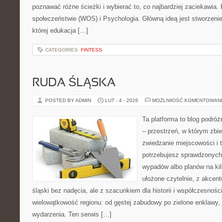
poznawać różne ścieżki i wybierać to, co najbardziej zaciekawia
społeczeństwie (WOS) i Psychologia. Główną ideą jest stworzenie 
której edukacja […]
CATEGORIES:
FINTESS
RUDA ŚLĄSKA
POSTED BY ADMIN
LUT - 4 - 2026
MOŻLIWOŚĆ KOMENTOWAN
Ta platforma to blog podró
– przestrzeń, w którym zbie
zwiedzanie miejscowości i t
potrzebujesz sprawdzonych
wypadów albo planów na kilk
ułożone czytelnie, z akcent
śląski bez nadęcia, ale z szacunkiem dla historii i współczesności
wielowątkowość regionu: od gęstej zabudowy po zielone enklawy, o
wydarzenia. Ten serwis […]