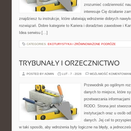
zrozumieć codzienność nauki
interesuje Cię działanie za
znajdziesz tu instrukcje, które ułatwiają wdrożenie dobrych naw
rozwiązań. Dobre kategorie to Kariera i doradztwo zawodowe i Ka
Idea serwisu […]
CATEGORIES:
EKOTURYSTYKA I ZRÓWNOWAŻONE PODRÓŻE
TRYBUNAŁY I ORZECZNICTWO
POSTED BY ADMIN
LUT - 7 - 2026
MOŻLIWOŚĆ KOMENTOWAN
Przewodnik po ogólnym roz
danych to miejsce, które s
przetwarzania informacjami
RODO. Strona jest stworzo
instytucjach oraz u osób o
danych. Jej cel to przyspi
w taki sposób, aby wdrożenia były logiczne na błędy, a jednocześ