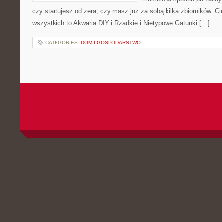
czy startujesz od zera, czy masz już za sobą kilka zbiorników. C
wszystkich to Akwaria DIY i Rzadkie i Nietypowe Gatunki […]
CATEGORIES:
DOM I GOSPODARSTWO