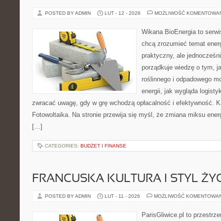
POSTED BY ADMIN
LUT - 12 - 2026
MOŻLIWOŚĆ KOMENTOWA
Wikana BioEnergia to serwi
chcą zrozumieć temat ener
praktyczny, ale jednocześni
porządkuje wiedzę o tym, 
roślinnego i odpadowego mo
energii, jak wygląda logist
zwracać uwagę, gdy w grę wchodzą opłacalność i efektywność. Kat
Fotowoltaika. Na stronie przewija się myśl, że zmiana miksu ener
[…]
CATEGORIES:
BUDŻET I FINANSE
FRANCUSKA KULTURA I STYL ŻY
POSTED BY ADMIN
LUT - 11 - 2026
MOŻLIWOŚĆ KOMENTOWA
ParisGliwice.pl to przestrz