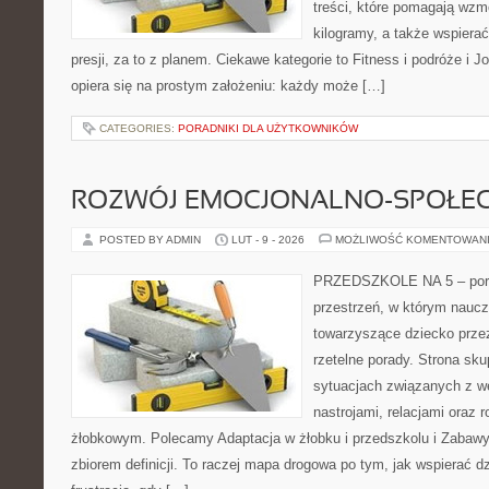
treści, które pomagają wzmo
kilogramy, a także wspier
presji, za to z planem. Ciekawe kategorie to Fitness i podróże i Jog
opiera się na prostym założeniu: każdy może […]
CATEGORIES:
PORADNIKI DLA UŻYTKOWNIKÓW
ROZWÓJ EMOCJONALNO-SPOŁE
POSTED BY ADMIN
LUT - 9 - 2026
MOŻLIWOŚĆ KOMENTOWAN
PRZEDSZKOLE NA 5 – porta
przestrzeń, w którym naucz
towarzyszące dziecko prze
rzetelne porady. Strona sku
sytuacjach związanych z w
nastrojami, relacjami oraz
żłobkowym. Polecamy Adaptacja w żłobku i przedszkolu i Zabawy 
zbiorem definicji. To raczej mapa drogowa po tym, jak wspierać dz