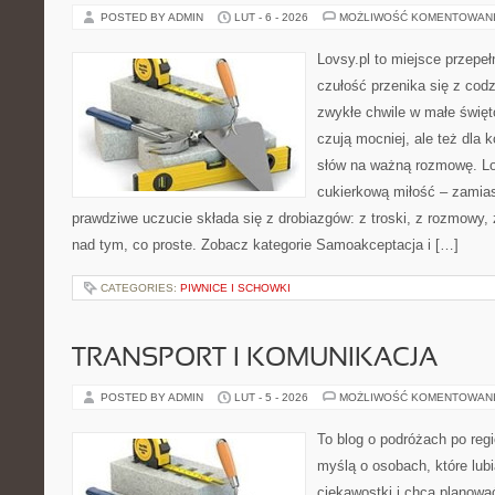
POSTED BY ADMIN
LUT - 6 - 2026
MOŻLIWOŚĆ KOMENTOWAN
Lovsy.pl to miejsce przepeł
czułość przenika się z codz
zwykłe chwile w małe święto
czują mocniej, ale też dla 
słów na ważną rozmowę. Lov
cukierkową miłość – zamias
prawdziwe uczucie składa się z drobiazgów: z troski, z rozmowy,
nad tym, co proste. Zobacz kategorie Samoakceptacja i […]
CATEGORIES:
PIWNICE I SCHOWKI
TRANSPORT I KOMUNIKACJA
POSTED BY ADMIN
LUT - 5 - 2026
MOŻLIWOŚĆ KOMENTOWAN
To blog o podróżach po regi
myślą o osobach, które lub
ciekawostki i chcą planow