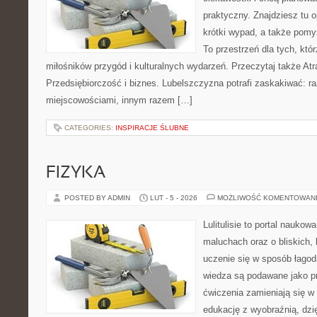
praktyczny. Znajdziesz tu o
krótki wypad, a także pomy
To przestrzeń dla tych, któr
miłośników przygód i kulturalnych wydarzeń. Przeczytaj także Atr
Przedsiębiorczość i biznes. Lubelszczyzna potrafi zaskakiwać: ra
miejscowościami, innym razem […]
CATEGORIES:
INSPIRACJE ŚLUBNE
FIZYKA
POSTED BY ADMIN
LUT - 5 - 2026
MOŻLIWOŚĆ KOMENTOWAN
Lulitulisie to portal nauko
maluchach oraz o bliskich,
uczenie się w sposób łagod
wiedza są podawane jako p
ćwiczenia zamieniają się w
edukację z wyobraźnią, dz