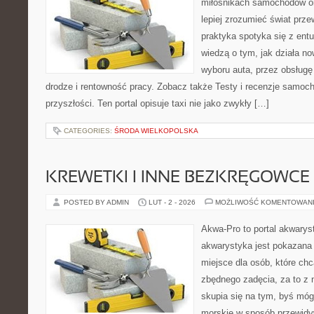
miłośnikach samochodów or
lepiej zrozumieć świat prz
praktyka spotyka się z ent
wiedzą o tym, jak działa n
wyboru auta, przez obsługę 
drodze i rentowność pracy. Zobacz także Testy i recenzje samoc
przyszłości. Ten portal opisuje taxi nie jako zwykły […]
CATEGORIES:
ŚRODA WIELKOPOLSKA
KREWETKI I INNE BEZKRĘGOWCE
POSTED BY ADMIN
LUT - 2 - 2026
MOŻLIWOŚĆ KOMENTOWAN
Akwa-Pro to portal akwarys
akwarystyka jest pokazana 
miejsce dla osób, które ch
zbędnego zadęcia, za to z 
skupia się na tym, byś mó
morskie w sposób przewidyw