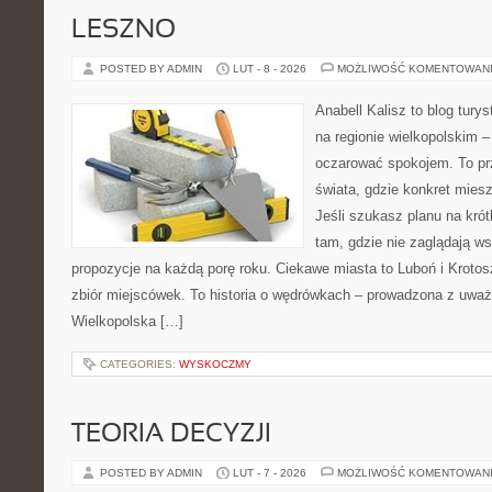
LESZNO
POSTED BY ADMIN
LUT - 8 - 2026
MOŻLIWOŚĆ KOMENTOWAN
Anabell Kalisz to blog tur
na regionie wielkopolskim – 
oczarować spokojem. To pr
świata, gdzie konkret mies
Jeśli szukasz planu na kró
tam, gdzie nie zaglądają ws
propozycje na każdą porę roku. Ciekawe miasta to Luboń i Krotosz
zbiór miejscówek. To historia o wędrówkach – prowadzona z uważ
Wielkopolska […]
CATEGORIES:
WYSKOCZMY
TEORIA DECYZJI
POSTED BY ADMIN
LUT - 7 - 2026
MOŻLIWOŚĆ KOMENTOWAN