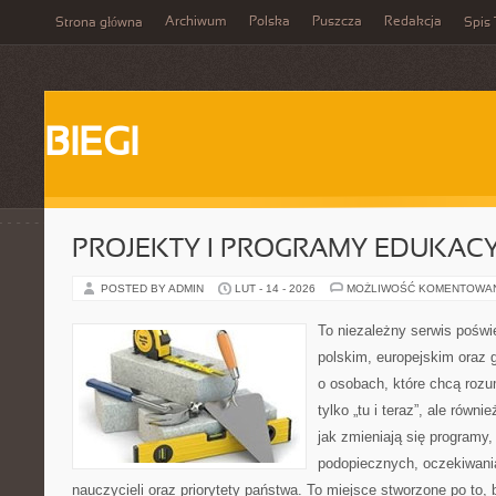
Archiwum
Polska
Puszcza
Redakcja
Strona główna
Spis 
BIEGI
PROJEKTY I PROGRAMY EDUKAC
POSTED BY ADMIN
LUT - 14 - 2026
MOŻLIWOŚĆ KOMENTOWA
To niezależny serwis poświ
polskim, europejskim oraz 
o osobach, które chcą rozum
tylko „tu i teraz”, ale równ
jak zmieniają się programy,
podopiecznych, oczekiwani
nauczycieli oraz priorytety państwa. To miejsce stworzone po to, 