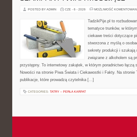
POSTED BY ADMIN
CZE - 6 - 2026
MOŻLIWOŚĆ KOMENTOWAN
TadzikPije.pl to rozbudowa
tematyce trunków, w który
ciekawe treści dotyczące p
stworzona z myślą o osobac
sekrety produkcji i szukają
związane z alkoholem są p
przystępny. To internetowy zakątek, w którym poradnictwo łączą 
Nowości na stronie Piwa Świata i Ciekawostki i Fakty. Na stronie
publikacje, które prowadzą czytelnika […]
CATEGORIES:
TATRY – PERŁA KARPAT