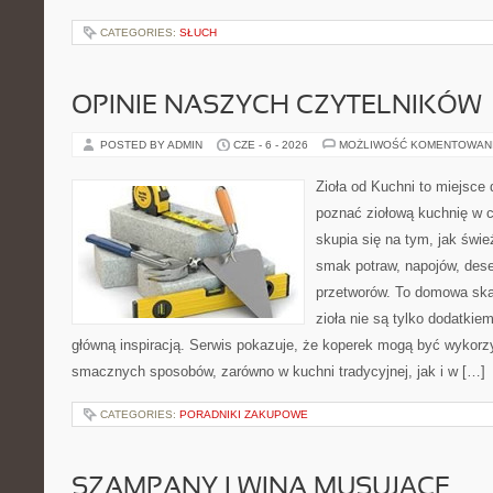
CATEGORIES:
SŁUCH
OPINIE NASZYCH CZYTELNIKÓW
POSTED BY ADMIN
CZE - 6 - 2026
MOŻLIWOŚĆ KOMENTOWAN
Zioła od Kuchni to miejsce d
poznać ziołową kuchnię w 
skupia się na tym, jak świ
smak potraw, napojów, des
przetworów. To domowa ska
zioła nie są tylko dodatkiem
główną inspiracją. Serwis pokazuje, że koperek mogą być wykorz
smacznych sposobów, zarówno w kuchni tradycyjnej, jak i w […]
CATEGORIES:
PORADNIKI ZAKUPOWE
SZAMPANY I WINA MUSUJĄCE