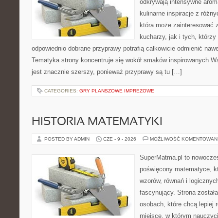
odkrywają intensywne aroma
kulinarne inspiracje z różny
która może zainteresować
kucharzy, jak i tych, którz
odpowiednio dobrane przyprawy potrafią całkowicie odmienić nawe
Tematyka strony koncentruje się wokół smaków inspirowanych Ws
jest znacznie szerszy, ponieważ przyprawy są tu […]
CATEGORIES:
GRY PLANSZOWE IMPREZOWE
HISTORIA MATEMATYKI
POSTED BY ADMIN
CZE - 9 - 2026
MOŻLIWOŚĆ KOMENTOWAN
SuperMatma.pl to nowoczes
poświęcony matematyce, któ
wzorów, równań i logicznyc
fascynujący. Strona został
osobach, które chcą lepiej
miejsce, w którym nauczyci