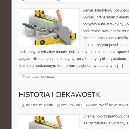
Serwis lifestylowy poświęco
wygląd, preparatom pielęgn
pomysłom na atrakcyjny wyg
podkreślać swój charakter n
miejsce stworzone z myślą 
szukają przystępnych porad
codziennych rytuałów beauty, estetycznych inspiracji oraz spra
wygląd. Strona łączy inspiracyjny ton z tematyką bliską osobom, 
plus size, codziennym komfortem i pięknem w naturalnym […]
CATEGORIES:
DOM
HISTORIA I CIEKAWOSTKI
POSTED BY ADMIN
CZE - 13 - 2026
MOŻLIWOŚĆ KOMENTOWA
Orientalno-przyprawowy char
jest to zakątek stworzony 