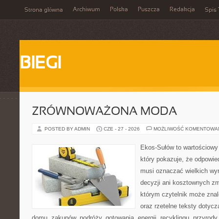
Archiwum
Polska
Puszcza
Redakcja
Strona główna
Spis 
BIEGI
ZRÓWNOWAŻONA MODA
POSTED BY ADMIN
CZE - 27 - 2026
MOŻLIWOŚĆ KOMENTOWA
Ekos-Sułów to wartościowy 
który pokazuje, że odpowie
musi oznaczać wielkich wy
decyzji ani kosztownych zm
którym czytelnik może znale
oraz rzetelne teksty dotyc
domu, zakupów, podróży, gotowania, energii, recyklingu, przyrod