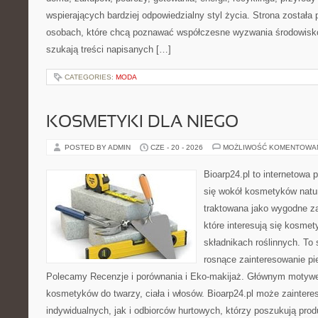
wspierających bardziej odpowiedzialny styl życia. Strona została
osobach, które chcą poznawać współczesne wyzwania środowisko
szukają treści napisanych […]
CATEGORIES:
MODA
KOSMETYKI DLA NIEGO
POSTED BY ADMIN
CZE - 20 - 2026
MOŻLIWOŚĆ KOMENTOWA
Bioarp24.pl to internetowa 
się wokół kosmetyków natu
traktowana jako wygodne za
które interesują się kosme
składnikach roślinnych. To 
rosnące zainteresowanie pie
Polecamy Recenzje i porównania i Eko-makijaż. Głównym motywem
kosmetyków do twarzy, ciała i włosów. Bioarp24.pl może zainter
indywidualnych, jak i odbiorców hurtowych, którzy poszukują pro