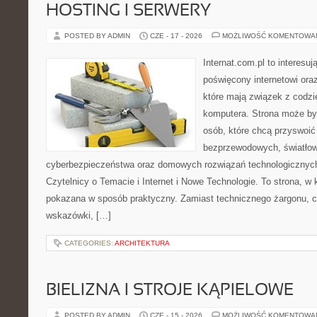
HOSTING I SERWERY
POSTED BY ADMIN
CZE - 17 - 2026
MOŻLIWOŚĆ KOMENTOWA
Internat.com.pl to interesu
poświęcony internetowi or
które mają związek z codz
komputera. Strona może b
osób, które chcą przyswoić 
bezprzewodowych, światłow
cyberbezpieczeństwa oraz domowych rozwiązań technologicznych
Czytelnicy o Temacie i Internet i Nowe Technologie. To strona, w 
pokazana w sposób praktyczny. Zamiast technicznego żargonu, c
wskazówki, […]
CATEGORIES:
ARCHITEKTURA
BIELIZNA I STROJE KĄPIELOWE
POSTED BY ADMIN
CZE - 15 - 2026
MOŻLIWOŚĆ KOMENTOWA