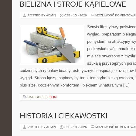
BIELIZNA I STROJE KĄPIELOWE
POSTED BY ADMIN
CZE - 15 - 2026
MOŻLIWOŚĆ KOMENTOWA
Serwis lifestylowy poświęco
wygląd, preparatom pielęgn
pomysłom na atrakcyjny wyg
podkreślać swój charakter n
miejsce stworzone z myślą 
szukają przystępnych porad
codziennych rytuałów beauty, estetycznych inspiracji oraz spra
wygląd. Strona łączy inspiracyjny ton z tematyką bliską osobom, 
plus size, codziennym komfortem i pięknem w naturalnym […]
CATEGORIES:
DOM
HISTORIA I CIEKAWOSTKI
POSTED BY ADMIN
CZE - 13 - 2026
MOŻLIWOŚĆ KOMENTOWA