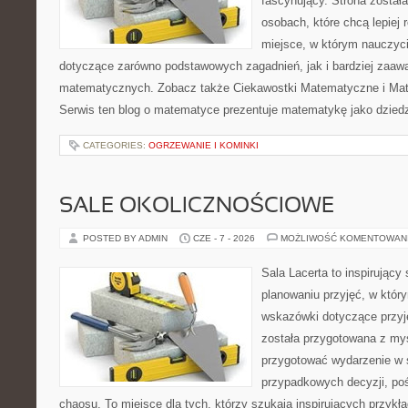
fascynujący. Strona został
osobach, które chcą lepiej
miejsce, w którym nauczyci
dotyczące zarówno podstawowych zagadnień, jak i bardziej zaa
matematycznych. Zobacz także Ciekawostki Matematyczne i Ma
Serwis ten blog o matematyce prezentuje matematykę jako dziedzi
CATEGORIES:
OGRZEWANIE I KOMINKI
SALE OKOLICZNOŚCIOWE
POSTED BY ADMIN
CZE - 7 - 2026
MOŻLIWOŚĆ KOMENTOWAN
Sala Lacerta to inspirujący
planowaniu przyjęć, w któr
wskazówki dotyczące przyj
została przygotowana z myś
przygotować wydarzenie w 
przypadkowych decyzji, poś
chaosu. To miejsce dla tych, którzy szukają inspirujących przy