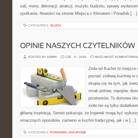
sali, menu, dekoracji, atrakcji, muzyki, budżetu, oprawy wydarze
spotkania. Nowości na stronie Miejsca z Klimatem i Poradnik […]
CATEGORIES:
SŁUCH
OPINIE NASZYCH CZYTELNIKÓW
POSTED BY ADMIN
CZE - 6 - 2026
MOŻLIWOŚĆ KOMENTOWAN
Zioła od Kuchni to miejsce d
poznać ziołową kuchnię w 
skupia się na tym, jak świ
smak potraw, napojów, des
przetworów. To domowa ska
zioła nie są tylko dodatkiem
główną inspiracją. Serwis pokazuje, że koperek mogą być wykorz
smacznych sposobów, zarówno w kuchni tradycyjnej, jak i w […]
CATEGORIES:
PORADNIKI ZAKUPOWE