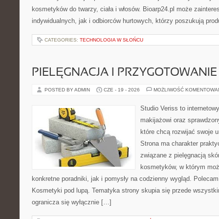
kosmetyków do twarzy, ciała i włosów. Bioarp24.pl może zainter
indywidualnych, jak i odbiorców hurtowych, którzy poszukują pro
CATEGORIES:
TECHNOLOGIA W SŁOŃCU
PIELĘGNACJA I PRZYGOTOWANIE
POSTED BY ADMIN
CZE - 19 - 2026
MOŻLIWOŚĆ KOMENTOWA
Studio Veriss to internetow
makijażowi oraz sprawdzo
które chcą rozwijać swoje 
Strona ma charakter prakty
związane z pielęgnacją skó
kosmetyków, w którym moż
konkretne poradniki, jak i pomysły na codzienny wygląd. Polecam
Kosmetyki pod lupą. Tematyka strony skupia się przede wszystki
ogranicza się wyłącznie […]