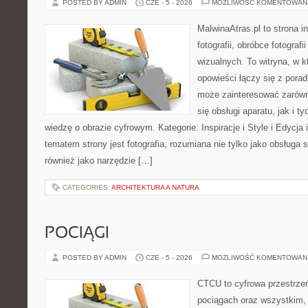
POSTED BY ADMIN
CZE - 5 - 2026
MOŻLIWOŚĆ KOMENTOWAN
MalwinaAtras.pl to strona 
fotografii, obróbce fotograf
wizualnych. To witryna, w k
opowieści łączy się z pora
może zainteresować zarówn
się obsługi aparatu, jak i t
wiedzę o obrazie cyfrowym. Kategorie: Inspiracje i Style i Edycj
tematem strony jest fotografia, rozumiana nie tylko jako obsługa s
również jako narzędzie […]
CATEGORIES:
ARCHITEKTURA A NATURA
POCIĄGI
POSTED BY ADMIN
CZE - 5 - 2026
MOŻLIWOŚĆ KOMENTOWAN
CTCU to cyfrowa przestrzeń
pociągach oraz wszystkim,