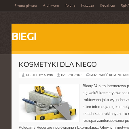
Archiwum
Polska
Puszcza
Redakcja
Strona główna
Spis 
BIEGI
KOSMETYKI DLA NIEGO
POSTED BY ADMIN
CZE - 20 - 2026
MOŻLIWOŚĆ KOMENTOWA
Bioarp24.pl to internetowa 
się wokół kosmetyków natu
traktowana jako wygodne za
które interesują się kosme
składnikach roślinnych. To 
rosnące zainteresowanie pie
Polecamy Recenzje i porównania i Eko-makijaż. Głównym motywem