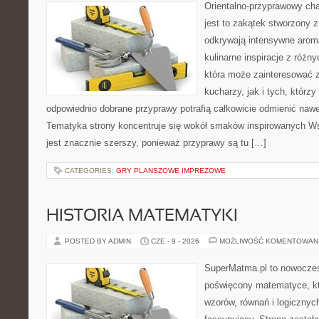
Orientalno-przyprawowy char
jest to zakątek stworzony 
odkrywają intensywne aroma
kulinarne inspiracje z różny
która może zainteresować
kucharzy, jak i tych, którz
odpowiednio dobrane przyprawy potrafią całkowicie odmienić nawe
Tematyka strony koncentruje się wokół smaków inspirowanych Ws
jest znacznie szerszy, ponieważ przyprawy są tu […]
CATEGORIES:
GRY PLANSZOWE IMPREZOWE
HISTORIA MATEMATYKI
POSTED BY ADMIN
CZE - 9 - 2026
MOŻLIWOŚĆ KOMENTOWAN
SuperMatma.pl to nowoczes
poświęcony matematyce, któ
wzorów, równań i logicznyc