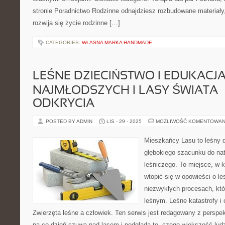
stronie Poradnictwo Rodzinne odnajdziesz rozbudowane materiały, 
rozwija się życie rodzinne […]
CATEGORIES:
WŁASNA MARKA HANDMADE
LEŚNE DZIECIŃSTWO I EDUKACJ
NAJMŁODSZYCH I LASY ŚWIATA –
ODKRYCIA
POSTED BY ADMIN
LIS - 29 - 2025
MOŻLIWOŚĆ KOMENTOWAN
Mieszkańcy Lasu to leśny d
głębokiego szacunku do nat
leśniczego. To miejsce, w 
wtopić się w opowieści o le
niezwykłych procesach, kt
leśnym. Leśne katastrofy i
Zwierzęta leśne a człowiek. Ten serwis jest redagowany z perspek
na co dzień czuwa nad lasem i podgląda to, czego większość lud