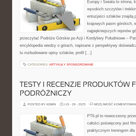
Europy i Świata to strona, 
wysokich szczytów i trekki
entuzjaści szlaków znajdą
krajowych pasm górskich, e
najpiękniejszych rejonów gó
przeczytać Podróże Górskie po Azji i Kordyliery Południowe – Pat
encyklopedia wiedzy o górach, napisane z perspektywy doświadcz
tu rozbudowane opisy szlaków, profil […]
CATEGORIES:
ARTYKUŁY SPONSOROWANE
TESTY I RECENZJE PRODUKTÓW FI
PODRÓŻNICZY
POSTED BY ADMIN
LIS - 29 - 2025
MOŻLIWOŚĆ KOMENTOWAN
PT6.pl to nowoczesny przew
całości poświęcony jest fi
praktycznym treningom dla 