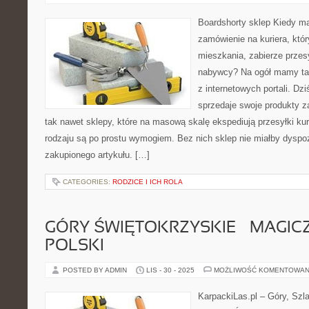
Boardshorty sklep Kiedy m
zamówienie na kuriera, któr
mieszkania, zabierze przesy
nabywcy? Na ogół mamy ta
z internetowych portali. Dz
sprzedaje swoje produkty z
tak nawet sklepy, które na masową skalę ekspediują przesyłki kur
rodzaju są po prostu wymogiem. Bez nich sklep nie miałby dyspoz
zakupionego artykułu. […]
CATEGORIES:
RODZICE I ICH ROLA
GÓRY ŚWIĘTOKRZYSKIE – MAGIC
POLSKI
POSTED BY ADMIN
LIS - 30 - 2025
MOŻLIWOŚĆ KOMENTOWAN
KarpackiLas.pl – Góry, Szl