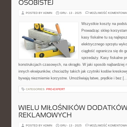
OSOBISTEJ
POSTED BY ADMIN
GRU - 13 - 2025
MOŻLIWOŚĆ KOMENTOWA
Wszystkie koszty na podst
Prowadząc sklep korzystamy
kasy fiskalne tu są najlep
elektrycznego sprzętu wyk
ciągłość ogranicza się do g
sprzedaży. Kasy fiskalne p
konstrukcjach czasowych, na okrągło. W jaki sposób najbardziej
innych ekwipunków, chociażby takich jak czytniki kodów kreskow
bywają niezmiernie korzystne. Umożliwiają łatwe, prędkie i bez [
CATEGORIES:
PRO-EXPERT
WIELU MIŁOŚNIKÓW DODATKÓ
REKLAMOWYCH
POSTED BY ADMIN
GRU - 13 - 2025
MOŻLIWOŚĆ KOMENTOWA