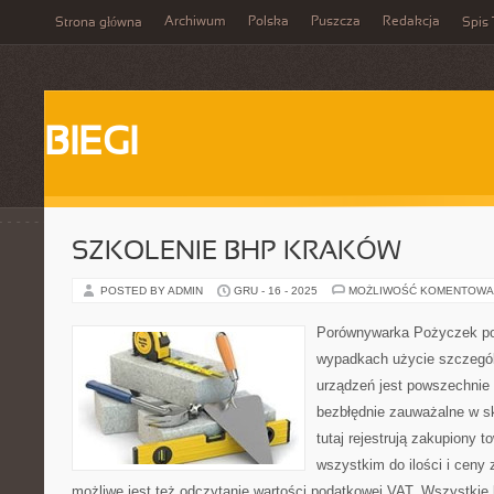
Archiwum
Polska
Puszcza
Redakcja
Strona główna
Spis 
BIEGI
SZKOLENIE BHP KRAKÓW
POSTED BY ADMIN
GRU - 16 - 2025
MOŻLIWOŚĆ KOMENTOWA
Porównywarka Pożyczek p
wypadkach użycie szczegól
urządzeń jest powszechnie
bezbłędnie zauważalne w sk
tutaj rejestrują zakupiony t
wszystkim do ilości i ceny
możliwe jest też odczytanie wartości podatkowej VAT. Wszystkie k