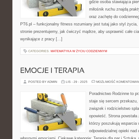
gdzie osoba stawiająca pie
miłośnik ruchu znajdą prak
oraz zachętę do codzienneg
PT6.pl – funkcjonalny fitness rozumiany jest tutaj jako styl życia, 
stronie prezentujemy, jak ćwiczyć mądrze, aby usprawnić całe cia
wynikające z pracy […]
CATEGORIES:
MATEMATYKA W ŻYCIU CODZIENNYM
EMOCJE I TERAPIA
POSTED BY ADMIN
LIS - 29 - 2025
MOŻLIWOŚĆ KOMENTOWAN
Poradnictwo Rodzinne to pr
staje się sercem przekazu,
związek i rodzicielstwo spl
opowieść. Strona powstała 
którzy poszukują wsparcia 
odpowiedzialnej opieki nad
własnymi emocjami. Ciekawe kategorie: Terapia dla par i Sztuka,