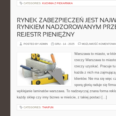
CATEGORIES:
KUCHNIA Z PIEKARNIKA
RYNEK ZABEZPIECZEŃ JEST NAJ
RYNKIEM NADZOROWANYM PRZ
REJESTR PIENIĘŻNY
POSTED BY ADMIN
GRU - 14 - 2025
MOŻLIWOŚĆ KOMENTOWA
Warszawa to miasto, w któ
rzeczy Warszawa to miasto
rzeczy uzyskać. Pracuje tu
każda z nich ma zajmującą 
klientów. Nie ma się więc 
sporą glorią raduje się firm
wyklejanie laminatów warszawa. To nadzwyczaj znana forma rekla
każdy sklep czy inny biznes w mieście, z takiej postaci […]
CATEGORIES:
THAIFUN