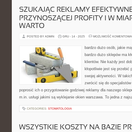
SZUKAJĄC REKLAMY EFEKTYWNE
PRZYNOSZĄCEJ PROFITY I W MIAR
WARTO
POSTED BY ADMIN
GRU - 14 - 2025
MOŻLIWOŚĆ KOMENTOWA
bardzo dużo osób, jakie ma
bardzo dużo sklepów ma k
klientów. Nie każdy jest do
kłopotliwie jest się przebić 
swojej aktywności. W taki
zwrócić się do specjalistów
poprosić ich o przygotowanie godziwej reklamy dla naszego sklep
m.in. usługi jakimi są wyklejanie okien warszawa. To jedna z naj
CATEGORIES:
STOMATOLOGIA
WSZYSTKIE KOSZTY NA BAZIE 