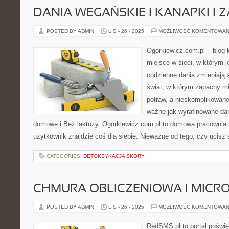
DANIA WEGAŃSKIE I KANAPKI I 
POSTED BY ADMIN
LIS - 26 - 2025
MOŻLIWOŚĆ KOMENTOWAN
Ogorkiewicz.com.pl – blog k
miejsce w sieci, w którym j
codzienne dania zmieniają s
świat, w którym zapachy mi
potraw, a nieskomplikowane
ważne jak wyrafinowane da
domowe i Bez laktozy. Ogorkiewicz.com.pl to domowa pracownia k
użytkownik znajdzie coś dla siebie. Nieważne od tego, czy ucisz 
CATEGORIES:
DETOKSYKACJA SKÓRY
CHMURA OBLICZENIOWA I MICR
POSTED BY ADMIN
LIS - 26 - 2025
MOŻLIWOŚĆ KOMENTOWAN
RedSMS.pl to portal poświ