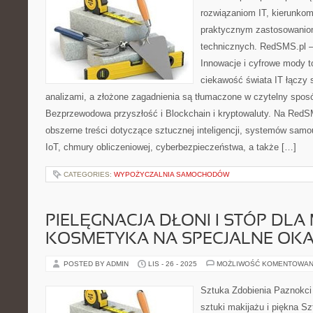
rozwiązaniom IT, kierunkom
praktycznym zastosowanio
technicznych. RedSMS.pl –
Innowacje i cyfrowe mody t
ciekawość świata IT łączy 
analizami, a złożone zagadnienia są tłumaczone w czytelny spos
Bezprzewodowa przyszłość i Blockchain i kryptowaluty. Na RedS
obszerne treści dotyczące sztucznej inteligencji, systemów samo
IoT, chmury obliczeniowej, cyberbezpieczeństwa, a także […]
CATEGORIES:
WYPOŻYCZALNIA SAMOCHODÓW
PIELĘGNACJA DŁONI I STÓP DLA
KOSMETYKA NA SPECJALNE OKA
POSTED BY ADMIN
LIS - 26 - 2025
MOŻLIWOŚĆ KOMENTOWAN
Sztuka Zdobienia Paznokci 
sztuki makijażu i piękna Sz