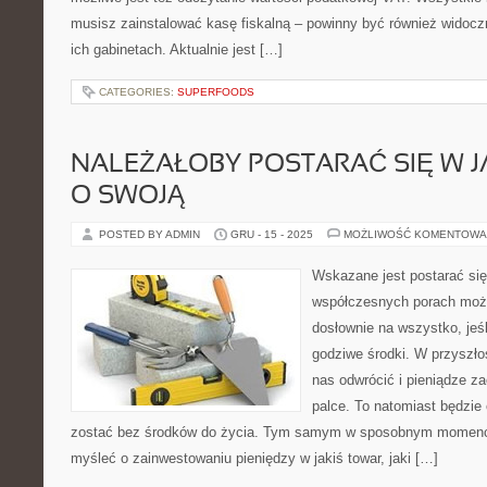
musisz zainstalować kasę fiskalną – powinny być również widocz
ich gabinetach. Aktualnie jest […]
CATEGORIES:
SUPERFOODS
NALEŻAŁOBY POSTARAĆ SIĘ W J
O SWOJĄ
POSTED BY ADMIN
GRU - 15 - 2025
MOŻLIWOŚĆ KOMENTOWA
Wskazane jest postarać się
współczesnych porach moż
dosłownie na wszystko, jeś
godziwe środki. W przyszło
nas odwrócić i pieniądze z
palce. To natomiast będzi
zostać bez środków do życia. Tym samym w sposobnym momenci
myśleć o zainwestowaniu pieniędzy w jakiś towar, jaki […]