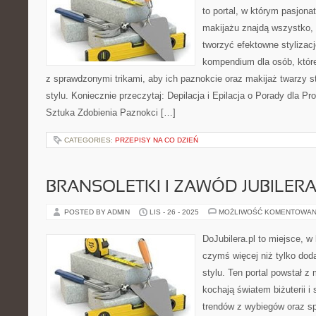
to portal, w którym pasjonat
makijażu znajdą wszystko, 
tworzyć efektowne stylizacj
kompendium dla osób, któr
z sprawdzonymi trikami, aby ich paznokcie oraz makijaż twarzy s
stylu. Koniecznie przeczytaj: Depilacja i Epilacja o Porady dla Pro
Sztuka Zdobienia Paznokci […]
CATEGORIES:
PRZEPISY NA CO DZIEŃ
BRANSOLETKI I ZAWÓD JUBILER
POSTED BY ADMIN
LIS - 26 - 2025
MOŻLIWOŚĆ KOMENTOWAN
DoJubilera.pl to miejsce, w 
czymś więcej niż tylko dod
stylu. Ten portal powstał z 
kochają światem biżuterii i
trendów z wybiegów oraz s