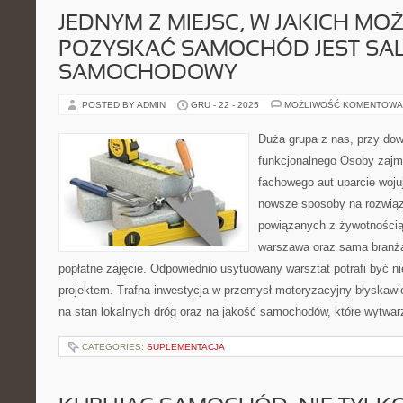
JEDNYM Z MIEJSC, W JAKICH MO
POZYSKAĆ SAMOCHÓD JEST SA
SAMOCHODOWY
POSTED BY ADMIN
GRU - 22 - 2025
MOŻLIWOŚĆ KOMENTOWA
Duża grupa z nas, przy do
funkcjonalnego Osoby zajm
fachowego aut uparcie wojuj
nowsze sposoby na rozwią
powiązanych z żywotnością 
warszawa oraz sama branża
popłatne zajęcie. Odpowiednio usytuowany warsztat potrafi być 
projektem. Trafna inwestycja w przemysł motoryzacyjny błyskawi
na stan lokalnych dróg oraz na jakość samochodów, które wytwar
CATEGORIES:
SUPLEMENTACJA