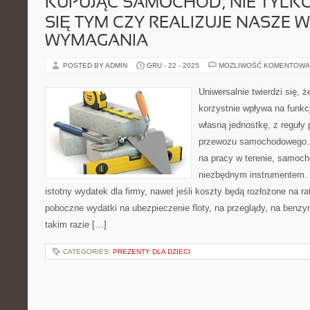
KUPUJĄC SAMOCHÓD, NIE TYLKO
SIĘ TYM CZY REALIZUJE NASZE 
WYMAGANIA
POSTED BY ADMIN
GRU - 22 - 2025
MOŻLIWOŚĆ KOMENTOWA
Uniwersalnie twierdzi się, ż
korzystnie wpływa na funk
własną jednostkę, z reguły
przewozu samochodowego. J
na pracy w terenie, samoch
niezbędnym instrumentem.
istotny wydatek dla firmy, nawet jeśli koszty będą rozłożone na 
poboczne wydatki na ubezpieczenie floty, na przeglądy, na benzy
takim razie […]
CATEGORIES:
PREZENTY DLA DZIECI