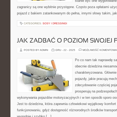
stanie być one wygórowane,
zagranicy są one wybitnie przystępne. Często poza opłatami uży
pojazd z bakiem zatankowanym do pełna, innymi słowy takim, jak
CATEGORIES:
SOSY I DRESSINGI
JAK ZADBAĆ O POZIOM SWOJEJ 
POSTED BY ADMIN
GRU - 22 - 2025
MOŻLIWOŚĆ KOMENTOWA
Po co nam tak naprawdę sa
obecnie dziedzina niesamo
charakteryzowana. Głównie
pojazdy, jakie pracują mec
zdecydowanie częściej poja
prosperują na podzespołac
wykonywania pojazdów motoryzacyjnych i w ten sposób sporo osób
Jest to dziedzina, która zapewnia człowiekowi wyjątkowy komfor
funkcjonowaniu, gdyż dostępność różnorodnych środków transport
wygodnie i szybko […]