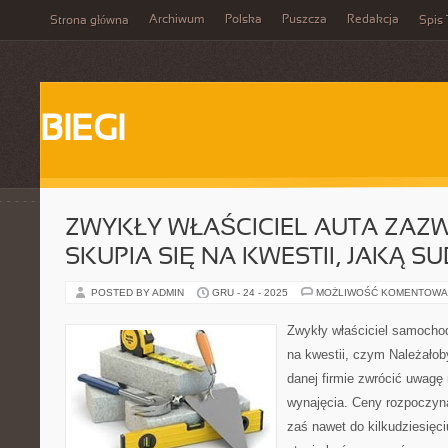
Archiwum
Polska
Puszcza
Redakcja
Strona główna
Spis 
BIEGI
ZWYKŁY WŁAŚCICIEL AUTA ZAZW
SKUPIA SIĘ NA KWESTII, JAKĄ S
POSTED BY ADMIN
GRU - 24 - 2025
MOŻLIWOŚĆ KOMENTOWA
Zwykły właściciel samochod
na kwestii, czym Należało
danej firmie zwrócić uwagę
wynajęcia. Ceny rozpoczyna
zaś nawet do kilkudziesięci