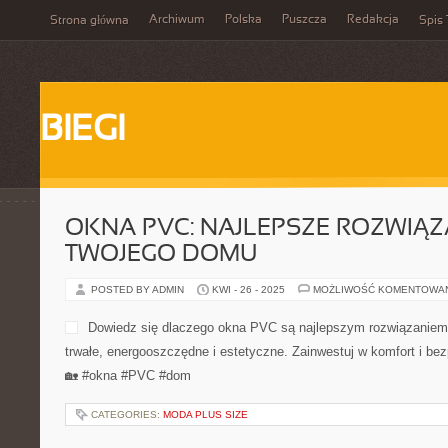
Archiwum
Polska
Puszcza
Redakcja
Strona główna
Spis 
BIEGI
OKNA PVC: NAJLEPSZE ROZWIĄZ
TWOJEGO DOMU
POSTED BY ADMIN
KWI - 26 - 2025
MOŻLIWOŚĆ KOMENTOWA
Dowiedz się dlaczego okna PVC są najlepszym rozwiązaniem
trwałe, energooszczędne i estetyczne. Zainwestuj w komfort i bez
🏡 #okna #PVC #dom
CATEGORIES:
MODA PLUS SIZE