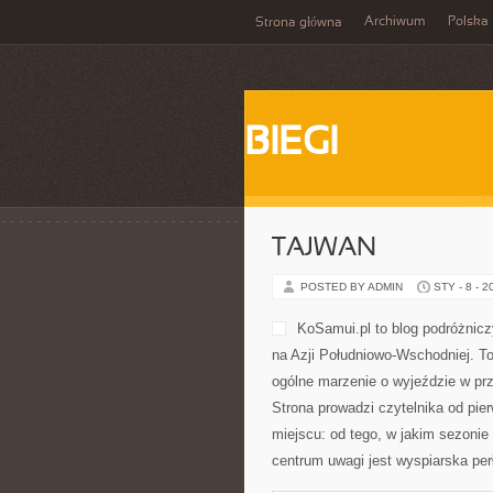
Archiwum
Polska
Strona główna
BIEGI
TAJWAN
POSTED BY ADMIN
STY - 8 - 2
KoSamui.pl to blog podróżniczy
na Azji Południowo-Wschodniej. T
ogólne marzenie o wyjeździe w pr
Strona prowadzi czytelnika od pie
miejscu: od tego, w jakim sezonie l
centrum uwagi jest wyspiarska per