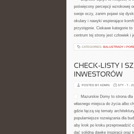
poświęcony percepcji wzrokowej or
swoje oczy, zanim pojawi się dysko
okulary i nawyki wspierające komf
przystępnie. Ciekawe kategorie t
centrum tej strony jest człowiek i 
CATEGORIES:
BALUSTRADY I POR
CHECK-LISTY I 
INWESTORÓW
POSTED BY ADMIN
STY - 7 - 2
Mazurskie Domy to strona dla
własnego miejsca do życia albo c
gdzie łączą się tematy architektur
popularniejsze rozwiązania dla b
aby krok po kroku przeprowadzić c
dać solidną dawkę inspiracji oraz