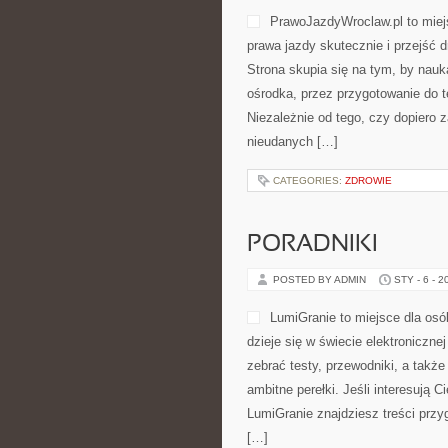
PrawoJazdyWroclaw.pl to miej
prawa jazdy skutecznie i przejść 
Strona skupia się na tym, by nauk
ośrodka, przez przygotowanie do te
Niezależnie od tego, czy dopiero 
nieudanych […]
CATEGORIES:
ZDROWIE
PORADNIKI
POSTED BY ADMIN
STY - 6 - 2
LumiGranie to miejsce dla osó
dzieje się w świecie elektroniczn
zebrać testy, przewodniki, a także
ambitne perełki. Jeśli interesują C
LumiGranie znajdziesz treści przy
[…]