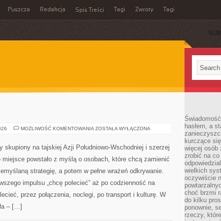
Puszcza
Redakcja
Tagi
Zwroty
Tagi
Spis Treści
SUB
Świadomość 
hasłem, a st
TAJWAN
026
MOŻLIWOŚĆ KOMENTOWANIA
ZOSTAŁA WYŁĄCZONA
zanieczyszc
kurczące się
 skupiony na tajskiej Azji Południowo-Wschodniej i szerzej
więcej osób 
zrobić na co
o miejsce powstało z myślą o osobach, które chcą zamienić
odpowiedzial
wielkich sy
zemyślaną strategię, a potem w pełne wrażeń odkrywanie.
oczywiście n
rwszego impulsu „chcę polecieć” aż po codzienność na
powtarzalnyc
choć brzmi r
ecieć, przez połączenia, noclegi, po transport i kulturę. W
do kilku pro
ła – […]
ponownie, se
rzeczy, któr