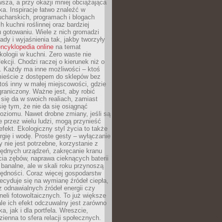
sza, a przy okazji mniej obciążająca
ka. Inspiracje łatwo znaleźć w
charskich, programach i blogach
 kuchni roślinnej oraz bardziej
gotowaniu. Wiele z nich gromadzi
rady i wyjaśnienia tak, jakby tworzyły
ncyklopedia online
na temat
kologii w kuchni. Zero waste nie
ekcji. Chodzi raczej o kierunek niż o
. Każdy ma inne możliwości – ktoś
ieście z dostępem do sklepów bez
oś inny w małej miejscowości, gdzie
graniczony. Ważne jest, aby robić
k się da w swoich realiach, zamiast
ię tym, że nie da się osiągnąć
poziomu. Nawet drobne zmiany, jeśli są
 przez wielu ludzi, mogą przynieść
fekt. Ekologiczny styl życia to także
rgię i wodę. Proste gesty – wyłączanie
y nie jest potrzebne, korzystanie z
ędnych urządzeń, zakręcanie kranu
ia zębów, naprawa cieknących baterii
 banalne, ale w skali roku przynoszą
zędności. Coraz więcej gospodarstw
cyduje się na wymianę źródeł ciepła,
z odnawialnych źródeł energii czy
aneli fotowoltaicznych. To już większe
ale ich efekt odczuwalny jest zarówno
a, jak i dla portfela. Wreszcie,
zienna to sfera relacji społecznych.