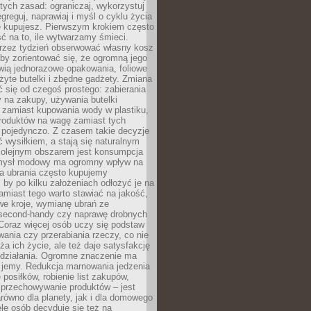
stych zasad: ograniczaj, wykorzystuj
greguj, naprawiaj i myśl o cyklu życia
e kupujesz. Pierwszym krokiem często
ć na to, ile wytwarzamy śmieci.
rzez tydzień obserwować własny kosz
by zorientować się, że ogromną jego
wią jednorazowe opakowania, foliowe
żyte butelki i zbędne gadżety. Zmiana
 się od czegoś prostego: zabierania
y na zakupy, używania butelki
 zamiast kupowania wody w plastiku,
produktów na wagę zamiast tych
pojedynczo. Z czasem takie decyzje
ć wysiłkiem, a stają się naturalnym
olejnym obszarem jest konsumpcja
mysł modowy ma ogromny wpływ na
 a ubrania często kupujemy
 by po kilku założeniach odłożyć je na
amiast tego warto stawiać na jakość,
e kroje, wymianę ubrań ze
second-handy czy naprawę drobnych
Coraz więcej osób uczy się podstaw
wania czy przerabiania rzeczy, co nie
ża ich życie, ale też daje satysfakcję
 działania. Ogromne znaczenie ma
k jemy. Redukcja marnowania jedzenia
 posiłków, robienie list zakupów,
 przechowywanie produktów – jest
równo dla planety, jak i dla domowego
le osób decyduje się też na