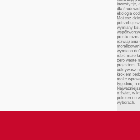
inwestycje, 
dla środowisk
ekologia cod
Możesz dziel
potrzebujesz
wymiany ksi
współtworzy
prostu rozma
rozwiązania 
moralizowania
wymiana doś
robić małe k
zero waste 
projektem. T
odkrywasz n
krokiem będ
może wprowa
tygodniu, a 
Najważniejsz
o świat, w k
pokoleń i o
wyborach.