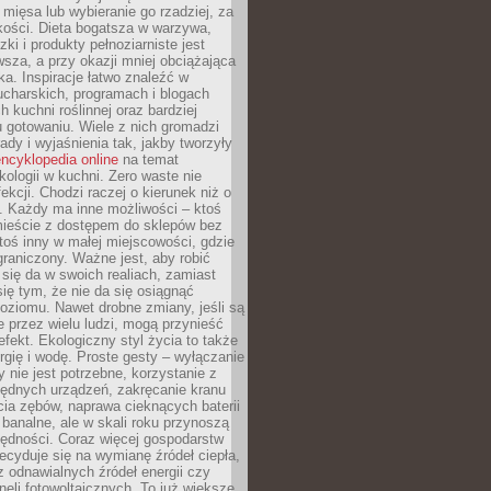
 mięsa lub wybieranie go rzadziej, za
akości. Dieta bogatsza w warzywa,
ki i produkty pełnoziarniste jest
sza, a przy okazji mniej obciążająca
ka. Inspiracje łatwo znaleźć w
charskich, programach i blogach
 kuchni roślinnej oraz bardziej
gotowaniu. Wiele z nich gromadzi
rady i wyjaśnienia tak, jakby tworzyły
ncyklopedia online
na temat
kologii w kuchni. Zero waste nie
ekcji. Chodzi raczej o kierunek niż o
. Każdy ma inne możliwości – ktoś
ieście z dostępem do sklepów bez
oś inny w małej miejscowości, gdzie
graniczony. Ważne jest, aby robić
k się da w swoich realiach, zamiast
ię tym, że nie da się osiągnąć
poziomu. Nawet drobne zmiany, jeśli są
 przez wielu ludzi, mogą przynieść
fekt. Ekologiczny styl życia to także
rgię i wodę. Proste gesty – wyłączanie
y nie jest potrzebne, korzystanie z
ędnych urządzeń, zakręcanie kranu
ia zębów, naprawa cieknących baterii
 banalne, ale w skali roku przynoszą
zędności. Coraz więcej gospodarstw
cyduje się na wymianę źródeł ciepła,
z odnawialnych źródeł energii czy
aneli fotowoltaicznych. To już większe