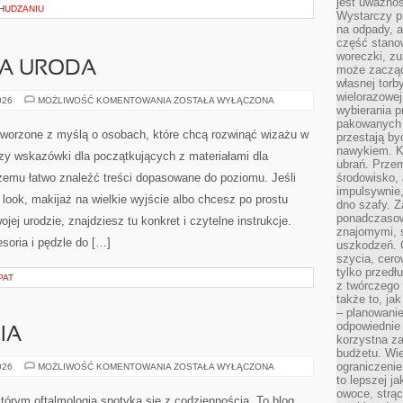
jest uważnoś
CHUDZANIU
Wystarczy p
na odpady, a
część stano
woreczki, zu
A URODA
może zacząć
własnej torb
wielorazowej
ZRÓWNOWAŻONA
026
MOŻLIWOŚĆ KOMENTOWANIA
ZOSTAŁA WYŁĄCZONA
wybierania 
URODA
pakowanych 
tworzone z myślą o osobach, które chcą rozwinąć wizażu w
przestają by
nawykiem. K
zy wskazówki dla początkujących z materiałami dla
ubrań. Prze
emu łatwo znaleźć treści dopasowane do poziomu. Jeśli
środowisko,
impulsywnie,
look, makijaż na wielkie wyjście albo chcesz po prostu
dno szafy. Z
ponadczasow
ojej urodzie, znajdziesz tu konkret i czytelne instrukcje.
znajomymi, 
oria i pędzle do […]
uszkodzeń. 
szycia, cero
tylko przedłu
PAT
z twórczego
także to, ja
– planowanie
odpowiednie
IA
korzystna za
budżetu. Wie
ograniczenie
ENDOKRYNOLOGIA
026
MOŻLIWOŚĆ KOMENTOWANIA
ZOSTAŁA WYŁĄCZONA
to lepszej j
owoce, strącz
tórym oftalmologia spotyka się z codziennością. To blog