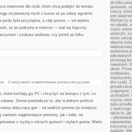
do kilku pro
sce stworzone dla osób, które chcą podejść do tematu
ponownie, se
rzeczy, któr
drogę od pierwszej myśli o kursie aż po zdany egzamin.
jest uważnoś
Wystarczy p
a jazdy była przystępna, a cały proces — od wyboru
na odpady, a
orii, aż po praktykę w mieście — stał się logiczny.
część stano
woreczki, zu
zaczynasz i szukasz podstaw, czy jesteś po kilku
może zacząć
własnej torb
wielorazowej
wybierania 
pakowanych 
przestają by
nawykiem. K
ubrań. Prze
środowisko,
impulsywnie,
dno szafy. Z
PORADNIKI
026
MOŻLIWOŚĆ KOMENTOWANIA
ZOSTAŁA WYŁĄCZONA
ponadczasow
znajomymi, 
b, które kochają gry PC i chcą być na bieżąco z tym, co
uszkodzeń. 
szycia, cero
ej zabawy. Strona powstała po to, aby w jednym punkcie
tylko przedłu
 newsy dotyczące gier – od wielkich premier po mniejsze,
z twórczego
także to, ja
ię zarówno najgłośniejsze premiery, jak i indie, na
– planowanie
gotowane z myślą o różnych gustach i stylach grania. Warto
odpowiednie
korzystna za
budżetu. Wie