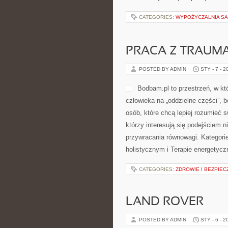
CATEGORIES:
WYPOŻYCZALNIA 
PRACA Z TRAUMĄ
POSTED BY ADMIN
STY - 7 - 2
Bodbam.pl to przestrzeń, w któ
człowieka na „oddzielne części”, b
osób, które chcą lepiej rozumieć s
którzy interesują się podejściem
przywracania równowagi. Kategorie
holistycznym i Terapie energetycz
CATEGORIES:
ZDROWIE I BEZPIE
LAND ROVER
POSTED BY ADMIN
STY - 6 - 2