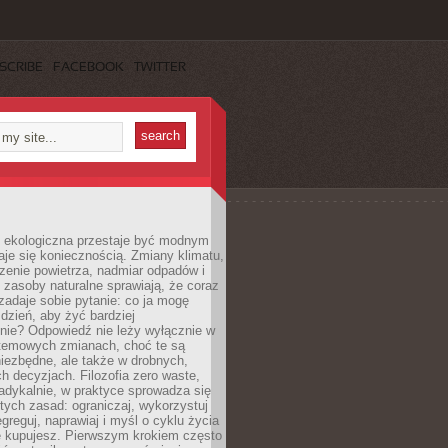
SCRIBE
FACEBOOK
TWITTER
ekologiczna przestaje być modnym
aje się koniecznością. Zmiany klimatu,
zenie powietrza, nadmiar odpadów i
 zasoby naturalne sprawiają, że coraz
zadaje sobie pytanie: co ja mogę
 dzień, aby żyć bardziej
nie? Odpowiedź nie leży wyłącznie w
stemowych zmianach, choć te są
iezbędne, ale także w drobnych,
h decyzjach. Filozofia zero waste,
adykalnie, w praktyce sprowadza się
stych zasad: ograniczaj, wykorzystuj
greguj, naprawiaj i myśl o cyklu życia
e kupujesz. Pierwszym krokiem często