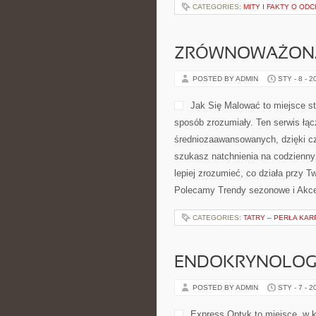
CATEGORIES:
MITY I FAKTY O OD
ZRÓWNOWAŻON
POSTED BY ADMIN
STY - 8 - 2
Jak Się Malować to miejsce s
sposób zrozumiały. Ten serwis łąc
średniozaawansowanych, dzięki cz
szukasz natchnienia na codzienny 
lepiej zrozumieć, co działa przy Tw
Polecamy Trendy sezonowe i Akces
CATEGORIES:
TATRY – PERŁA KAR
ENDOKRYNOLOG
POSTED BY ADMIN
STY - 7 - 2
Express Optyk to miejsce, w k