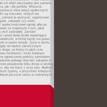
ale ich efekt odczuwalny jest zarówno
a, jak i dla portfela. Wreszcie,
zienna to sfera relacji społecznych.
ić się rzeczami, których nie
, zamiast je wyrzucać, organizować
ążek, zabawek czy roślin,
ć społecznościowe ogrody albo po
wiać ze znajomymi o tym, jakie
u nich zadziałały. Zamiast
 i presji lepiej działa wspierająca
wiadczeń, w której każdy ma prawo
roki w swoim tempie. Życie w duchu
nigdy nie będzie zakończonym
o droga, na której co jakiś czas
owe możliwości: może kolejnym
zie ograniczenie podróży samolotem,
dzenie jednego dnia bez zakupów w
może posadzenie kilku drzew w okolicy.
e, aby nie tracić z oczu celu: dbałości
tórym żyjemy, o przyszłość kolejnych
 własne poczucie sensu w codziennych