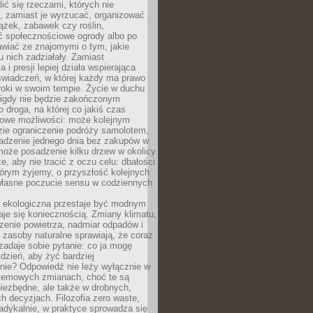
ić się rzeczami, których nie
, zamiast je wyrzucać, organizować
ążek, zabawek czy roślin,
ć społecznościowe ogrody albo po
wiać ze znajomymi o tym, jakie
u nich zadziałały. Zamiast
 i presji lepiej działa wspierająca
wiadczeń, w której każdy ma prawo
roki w swoim tempie. Życie w duchu
nigdy nie będzie zakończonym
o droga, na której co jakiś czas
owe możliwości: może kolejnym
zie ograniczenie podróży samolotem,
dzenie jednego dnia bez zakupów w
może posadzenie kilku drzew w okolicy.
e, aby nie tracić z oczu celu: dbałości
tórym żyjemy, o przyszłość kolejnych
 własne poczucie sensu w codziennych
ekologiczna przestaje być modnym
aje się koniecznością. Zmiany klimatu,
zenie powietrza, nadmiar odpadów i
 zasoby naturalne sprawiają, że coraz
zadaje sobie pytanie: co ja mogę
 dzień, aby żyć bardziej
nie? Odpowiedź nie leży wyłącznie w
stemowych zmianach, choć te są
iezbędne, ale także w drobnych,
h decyzjach. Filozofia zero waste,
adykalnie, w praktyce sprowadza się