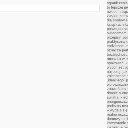
ograniczenie
to lepszej j
owoce, strącz
zwykle zdrow
dla środowis
książkach ku
poświęconych
świadomemu 
przepisy, po
praktyczną
e
codziennej e
oznacza perf
bezbłędność
mieszka w m
opakowań, kt
wybór jest o
najlepiej, ja
zniechęcać s
„idealnego” 
wprowadzane
zauważalny e
dbanie o ene
światła, kied
energooszcz
podczas myc
– wydają się
realne oszc
domowych de
korzystanie 
instalację p