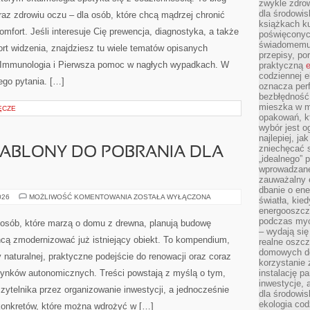
zwykle zdrow
dla środowis
az zdrowiu oczu – dla osób, które chcą mądrzej chronić
książkach ku
mfort. Jeśli interesuje Cię prewencja, diagnostyka, a także
poświęconych
świadomemu 
ort widzenia, znajdziesz tu wiele tematów opisanych
przepisy, po
o Immunologia i Pierwsza pomoc w nagłych wypadkach. W
praktyczną
e
codziennej e
jego pytania. […]
oznacza perf
bezbłędność
mieszka w m
ĘCZE
opakowań, kt
wybór jest o
najlepiej, ja
zniechęcać s
SZABLONY DO POBRANIA DLA
„idealnego” 
wprowadzane
zauważalny e
dbanie o ene
CHECK-
026
MOŻLIWOŚĆ KOMENTOWANIA
ZOSTAŁA WYŁĄCZONA
światła, kied
LISTY
energooszcz
I
SZABLONY
podczas myc
 osób, które marzą o domu z drewna, planują budowę
DO
– wydają się
POBRANIA
hcą zmodernizować już istniejący obiekt. To kompendium,
realne oszc
DLA
INWESTORÓW
domowych de
y naturalnej, praktyczne podejście do renowacji oraz coraz
korzystanie 
udynków autonomicznych. Treści powstają z myślą o tym,
instalację p
inwestycje, 
zytelnika przez organizowanie inwestycji, a jednocześnie
dla środowisk
ekologia cod
 konkretów, które można wdrożyć w […]