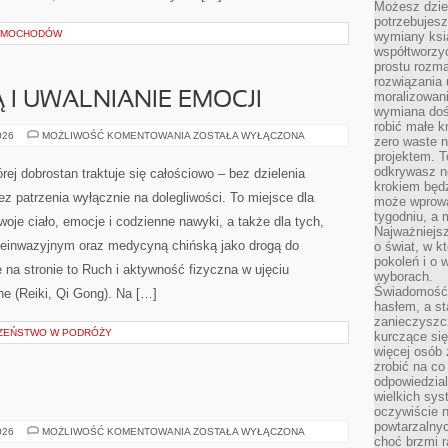
Możesz dziel
potrzebujesz
SAMOCHODÓW
wymiany ksi
współtworzy
prostu rozma
rozwiązania 
moralizowania
 I UWALNIANIE EMOCJI
wymiana doś
robić małe k
PRACA
026
MOŻLIWOŚĆ KOMENTOWANIA
ZOSTAŁA WYŁĄCZONA
zero waste 
Z
projektem. T
TRAUMĄ
I
odkrywasz n
rej dobrostan traktuje się całościowo – bez dzielenia
UWALNIANIE
krokiem będ
EMOCJI
ez patrzenia wyłącznie na dolegliwości. To miejsce dla
może wprowa
tygodniu, a 
woje ciało, emocje i codzienne nawyki, a także dla tych,
Najważniejsz
 nieinwazyjnym oraz medycyną chińską jako drogą do
o świat, w k
pokoleń i o
 na stronie to Ruch i aktywność fizyczna w ujęciu
wyborach.
Świadomość 
ne (Reiki, Qi Gong). Na […]
hasłem, a st
zanieczyszc
CZEŃSTWO W PODRÓŻY
kurczące się
więcej osób 
zrobić na co
odpowiedzial
wielkich sy
oczywiście n
powtarzalnyc
LAND
026
MOŻLIWOŚĆ KOMENTOWANIA
ZOSTAŁA WYŁĄCZONA
choć brzmi r
ROVER