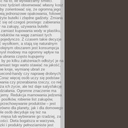
ć na to, ile wytwarzamy śmieci.
rzez tydzień obserwować własny kosz
by zorientować się, że ogromną jego
wią jednorazowe opakowania, foliowe
żyte butelki i zbędne gadżety. Zmiana
 się od czegoś prostego: zabierania
y na zakupy, używania butelki
 zamiast kupowania wody w plastiku,
produktów na wagę zamiast tych
pojedynczo. Z czasem takie decyzje
ć wysiłkiem, a stają się naturalnym
olejnym obszarem jest konsumpcja
mysł modowy ma ogromny wpływ na
 a ubrania często kupujemy
 by po kilku założeniach odłożyć je na
amiast tego warto stawiać na jakość,
e kroje, wymianę ubrań ze
second-handy czy naprawę drobnych
Coraz więcej osób uczy się podstaw
wania czy przerabiania rzeczy, co nie
ża ich życie, ale też daje satysfakcję
 działania. Ogromne znaczenie ma
k jemy. Redukcja marnowania jedzenia
 posiłków, robienie list zakupów,
 przechowywanie produktów – jest
równo dla planety, jak i dla domowego
le osób decyduje się też na
 mięsa lub wybieranie go rzadziej, za
akości. Dieta bogatsza w warzywa,
ki i produkty pełnoziarniste jest