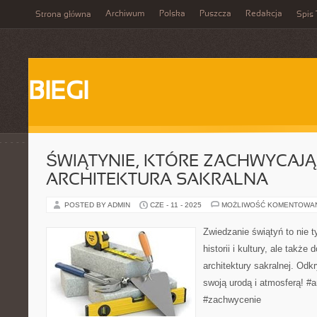
Archiwum
Polska
Puszcza
Redakcja
Strona główna
Spis 
BIEGI
ŚWIĄTYNIE, KTÓRE ZACHWYCAJĄ
ARCHITEKTURA SAKRALNA
POSTED BY ADMIN
CZE - 11 - 2025
MOŻLIWOŚĆ KOMENTOWA
Zwiedzanie świątyń to nie t
historii i kultury, ale także
architektury sakralnej. Odk
swoją urodą i atmosferą! #a
#zachwycenie