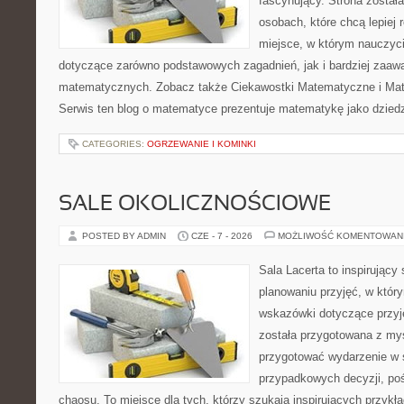
fascynujący. Strona został
osobach, które chcą lepiej
miejsce, w którym nauczyci
dotyczące zarówno podstawowych zagadnień, jak i bardziej zaa
matematycznych. Zobacz także Ciekawostki Matematyczne i Ma
Serwis ten blog o matematyce prezentuje matematykę jako dziedzi
CATEGORIES:
OGRZEWANIE I KOMINKI
SALE OKOLICZNOŚCIOWE
POSTED BY ADMIN
CZE - 7 - 2026
MOŻLIWOŚĆ KOMENTOWAN
Sala Lacerta to inspirujący
planowaniu przyjęć, w któr
wskazówki dotyczące przyj
została przygotowana z myś
przygotować wydarzenie w 
przypadkowych decyzji, poś
chaosu. To miejsce dla tych, którzy szukają inspirujących przy