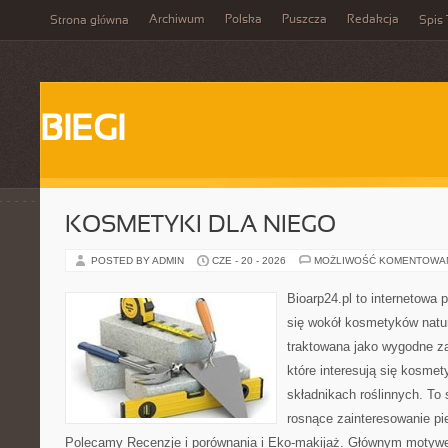
Archiwum
Polska
Puszcza
Redakcja
Strona główna
Spis 
BIEGI
KOSMETYKI DLA NIEGO
POSTED BY ADMIN
CZE - 20 - 2026
MOŻLIWOŚĆ KOMENTOWA
Bioarp24.pl to internetowa 
się wokół kosmetyków natu
traktowana jako wygodne za
które interesują się kosme
składnikach roślinnych. To 
rosnące zainteresowanie pie
Polecamy Recenzje i porównania i Eko-makijaż. Głównym motywem