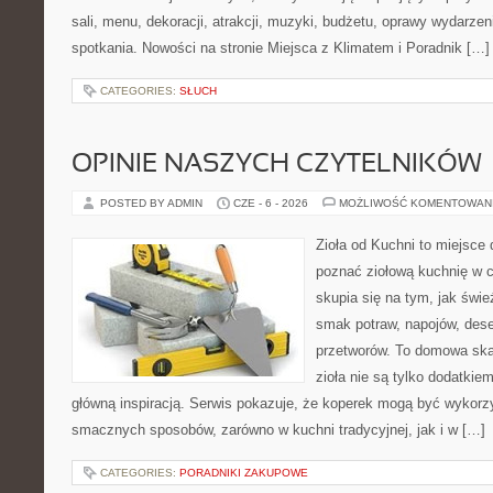
sali, menu, dekoracji, atrakcji, muzyki, budżetu, oprawy wydarze
spotkania. Nowości na stronie Miejsca z Klimatem i Poradnik […]
CATEGORIES:
SŁUCH
OPINIE NASZYCH CZYTELNIKÓW
POSTED BY ADMIN
CZE - 6 - 2026
MOŻLIWOŚĆ KOMENTOWAN
Zioła od Kuchni to miejsce d
poznać ziołową kuchnię w 
skupia się na tym, jak świ
smak potraw, napojów, des
przetworów. To domowa ska
zioła nie są tylko dodatkiem
główną inspiracją. Serwis pokazuje, że koperek mogą być wykorz
smacznych sposobów, zarówno w kuchni tradycyjnej, jak i w […]
CATEGORIES:
PORADNIKI ZAKUPOWE