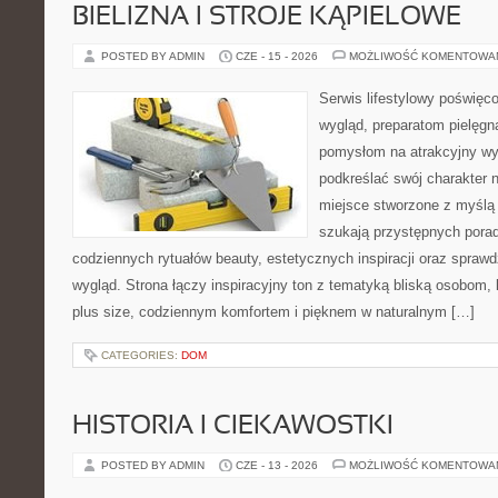
BIELIZNA I STROJE KĄPIELOWE
POSTED BY ADMIN
CZE - 15 - 2026
MOŻLIWOŚĆ KOMENTOWA
Serwis lifestylowy poświęco
wygląd, preparatom pielęgn
pomysłom na atrakcyjny wyg
podkreślać swój charakter n
miejsce stworzone z myślą 
szukają przystępnych porad
codziennych rytuałów beauty, estetycznych inspiracji oraz spra
wygląd. Strona łączy inspiracyjny ton z tematyką bliską osobom, 
plus size, codziennym komfortem i pięknem w naturalnym […]
CATEGORIES:
DOM
HISTORIA I CIEKAWOSTKI
POSTED BY ADMIN
CZE - 13 - 2026
MOŻLIWOŚĆ KOMENTOWA