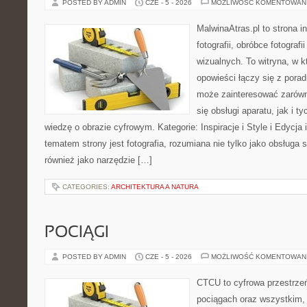
POSTED BY ADMIN
CZE - 5 - 2026
MOŻLIWOŚĆ KOMENTOWAN
MalwinaAtras.pl to strona 
fotografii, obróbce fotograf
wizualnych. To witryna, w k
opowieści łączy się z pora
może zainteresować zarówn
się obsługi aparatu, jak i t
wiedzę o obrazie cyfrowym. Kategorie: Inspiracje i Style i Edycj
tematem strony jest fotografia, rozumiana nie tylko jako obsługa s
również jako narzędzie […]
CATEGORIES:
ARCHITEKTURA A NATURA
POCIĄGI
POSTED BY ADMIN
CZE - 5 - 2026
MOŻLIWOŚĆ KOMENTOWAN
CTCU to cyfrowa przestrzeń
pociągach oraz wszystkim,