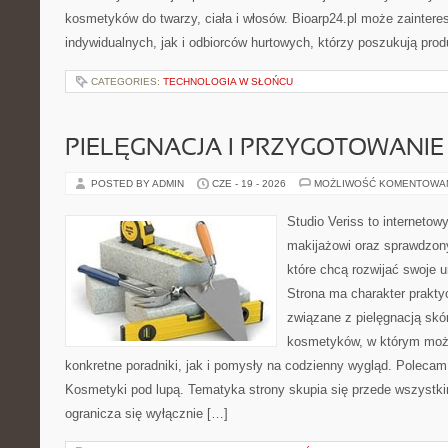
kosmetyków do twarzy, ciała i włosów. Bioarp24.pl może zainter
indywidualnych, jak i odbiorców hurtowych, którzy poszukują pro
CATEGORIES:
TECHNOLOGIA W SŁOŃCU
PIELĘGNACJA I PRZYGOTOWANIE
POSTED BY ADMIN
CZE - 19 - 2026
MOŻLIWOŚĆ KOMENTOWA
Studio Veriss to internetow
makijażowi oraz sprawdzo
które chcą rozwijać swoje 
Strona ma charakter prakty
związane z pielęgnacją skó
kosmetyków, w którym moż
konkretne poradniki, jak i pomysły na codzienny wygląd. Polecam
Kosmetyki pod lupą. Tematyka strony skupia się przede wszystki
ogranicza się wyłącznie […]