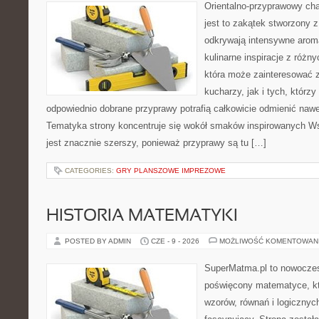
Orientalno-przyprawowy char
jest to zakątek stworzony 
odkrywają intensywne aroma
kulinarne inspiracje z różny
która może zainteresować
kucharzy, jak i tych, którz
odpowiednio dobrane przyprawy potrafią całkowicie odmienić nawe
Tematyka strony koncentruje się wokół smaków inspirowanych Ws
jest znacznie szerszy, ponieważ przyprawy są tu […]
CATEGORIES:
GRY PLANSZOWE IMPREZOWE
HISTORIA MATEMATYKI
POSTED BY ADMIN
CZE - 9 - 2026
MOŻLIWOŚĆ KOMENTOWAN
SuperMatma.pl to nowoczes
poświęcony matematyce, któ
wzorów, równań i logicznyc