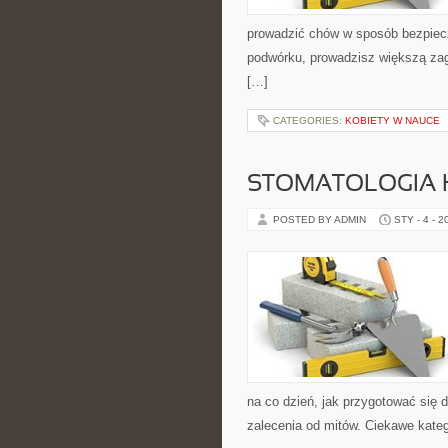
prowadzić chów w sposób bezpiecz
podwórku, prowadzisz większą zag
[…]
CATEGORIES:
KOBIETY W NAUCE
STOMATOLOGIA 
POSTED BY ADMIN
STY - 4 - 2
na co dzień, jak przygotować się d
zalecenia od mitów. Ciekawe kate