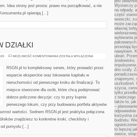
jest uważnoś
Wystarczy p
em. Idea strony jest prosta: prawo ma porządkować, a nie
na odpady, a
aKonsumenta.pl opierają […]
część stano
woreczki, zu
może zacząć
własnej torb
wielorazowej
wybierania 
pakowanych 
 DZIAŁKI
przestają by
nawykiem. K
ubrań. Prze
INWESTOWANIE
026
MOŻLIWOŚĆ KOMENTOWANIA
ZOSTAŁA WYŁĄCZONA
W
środowisko,
DZIAŁKI
impulsywnie,
RSGN.pl to kompleksowy serwis, który prowadzi przez
dno szafy. Z
ponadczasow
wsparcie eksperckie oraz lokowanie kapitału w
znajomymi, 
nieruchomości od pierwszego kroku do finalizacji. To
uszkodzeń. 
szycia, cero
miejsce stworzone dla osób, które chcą podejmować
tylko przedłu
dobrze policzone decyzje: czy to przy kupnie
z twórczego
także to, ja
pierwszego lokum, czy przy budowaniu portfela aktywów
– planowanie
odpowiednie
y wzrost wartości. Sednem RSGN.pl jest praktyka połączona
korzystna za
lników znajdziesz tu konkretne kroki, checklisty i
budżetu. Wie
ograniczenie
 od pomysłu […]
to lepszej j
owoce, strącz