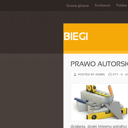
Archiwum
Polska
Strona główna
BIEGI
PRAWO AUTORSKI
POSTED BY ADMIN
STY - 6 - 2
działania, dzięki któremu potrafi