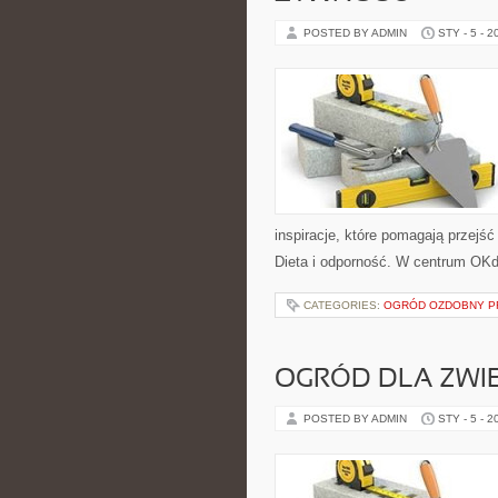
POSTED BY ADMIN
STY - 5 - 2
inspiracje, które pomagają przejść
Dieta i odporność. W centrum OKdi
CATEGORIES:
OGRÓD OZDOBNY P
OGRÓD DLA ZWI
POSTED BY ADMIN
STY - 5 - 2