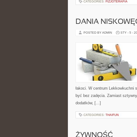
CATEGORIES:
FIZJOTERAPIA
DANIA NISKOW
POSTED BY ADMIN
STY - 5 - 2
łakoci. W centrum Lekkowkuchni s
być bez zadęcia. Zamiast sztywny
dodatków, […]
CATEGORIES:
THAIFUN
ŻYWNOŚĆ