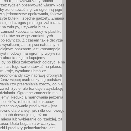
ć na to, ile wytwarzamy śmieci.
rzez tydzień obserwować własny kosz
by zorientować się, że ogromną jego
wią jednorazowe opakowania, foliowe
żyte butelki i zbędne gadżety. Zmiana
 się od czegoś prostego: zabierania
y na zakupy, używania butelki
 zamiast kupowania wody w plastiku,
produktów na wagę zamiast tych
pojedynczo. Z czasem takie decyzje
ć wysiłkiem, a stają się naturalnym
olejnym obszarem jest konsumpcja
mysł modowy ma ogromny wpływ na
 a ubrania często kupujemy
 by po kilku założeniach odłożyć je na
amiast tego warto stawiać na jakość,
e kroje, wymianę ubrań ze
second-handy czy naprawę drobnych
Coraz więcej osób uczy się podstaw
wania czy przerabiania rzeczy, co nie
ża ich życie, ale też daje satysfakcję
 działania. Ogromne znaczenie ma
k jemy. Redukcja marnowania jedzenia
 posiłków, robienie list zakupów,
 przechowywanie produktów – jest
równo dla planety, jak i dla domowego
le osób decyduje się też na
 mięsa lub wybieranie go rzadziej, za
akości. Dieta bogatsza w warzywa,
ki i produkty pełnoziarniste jest