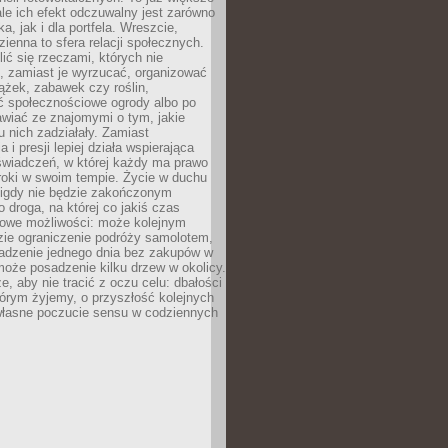
ale ich efekt odczuwalny jest zarówno
a, jak i dla portfela. Wreszcie,
zienna to sfera relacji społecznych.
ić się rzeczami, których nie
, zamiast je wyrzucać, organizować
ążek, zabawek czy roślin,
ć społecznościowe ogrody albo po
wiać ze znajomymi o tym, jakie
u nich zadziałały. Zamiast
 i presji lepiej działa wspierająca
wiadczeń, w której każdy ma prawo
roki w swoim tempie. Życie w duchu
nigdy nie będzie zakończonym
o droga, na której co jakiś czas
owe możliwości: może kolejnym
zie ograniczenie podróży samolotem,
dzenie jednego dnia bez zakupów w
może posadzenie kilku drzew w okolicy.
e, aby nie tracić z oczu celu: dbałości
tórym żyjemy, o przyszłość kolejnych
 własne poczucie sensu w codziennych