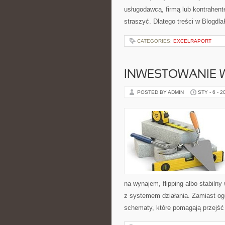
usługodawcą, firmą lub kontrahent
straszyć. Dlatego treści w Blogdl
CATEGORIES:
EXCELRAPORT
INWESTOWANIE W
POSTED BY ADMIN
STY - 6 - 2
na wynajem, flipping albo stabiln
z systemem działania. Zamiast ogó
schematy, które pomagają przejść