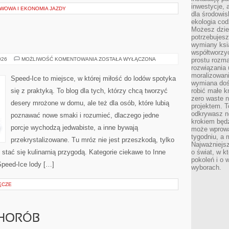
inwestycje, 
WOWA I EKONOMIA JAZDY
dla środowisk
ekologia cod
Możesz dziel
potrzebujesz
wymiany ksi
współtworzy
LODY
026
MOŻLIWOŚĆ KOMENTOWANIA
ZOSTAŁA WYŁĄCZONA
prostu rozma
I
rozwiązania 
KAWA
moralizowania
Speed-Ice to miejsce, w której miłość do lodów spotyka
wymiana doś
się z praktyką. To blog dla tych, którzy chcą tworzyć
robić małe k
zero waste 
desery mrożone w domu, ale też dla osób, które lubią
projektem. T
odkrywasz n
poznawać nowe smaki i rozumieć, dlaczego jedne
krokiem będ
porcje wychodzą jedwabiste, a inne bywają
może wprowa
tygodniu, a 
przekrystalizowane. Tu mróz nie jest przeszkodą, tylko
Najważniejsz
tać się kulinarnią przygodą. Kategorie ciekawe to Inne
o świat, w k
pokoleń i o
Speed-Ice lody […]
wyborach.
ĘCZE
CHORÓB