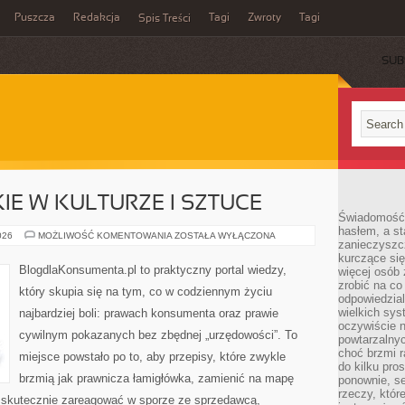
Puszcza
Redakcja
Tagi
Zwroty
Tagi
Spis Treści
SUB
E W KULTURZE I SZTUCE
Świadomość 
hasłem, a st
PRAWO
026
MOŻLIWOŚĆ KOMENTOWANIA
ZOSTAŁA WYŁĄCZONA
zanieczyszc
AUTORSKIE
W
kurczące się
KULTURZE
BlogdlaKonsumenta.pl to praktyczny portal wiedzy,
więcej osób 
I
zrobić na co
SZTUCE
który skupia się na tym, co w codziennym życiu
odpowiedzial
wielkich sy
najbardziej boli: prawach konsumenta oraz prawie
oczywiście n
cywilnym pokazanych bez zbędnej „urzędowości”. To
powtarzalnyc
choć brzmi r
miejsce powstało po to, aby przepisy, które zwykle
do kilku pro
brzmią jak prawnicza łamigłówka, zamienić na mapę
ponownie, se
rzeczy, któr
sz skutecznie zareagować w sporze ze sprzedawcą,