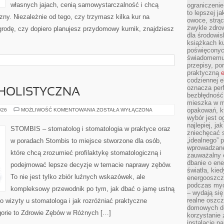
własnych jajach, cenią samowystarczalność i chcą
ograniczenie
to lepszej j
ny. Niezależnie od tego, czy trzymasz kilka kur na
owoce, strącz
zwykle zdrow
rodę, czy dopiero planujesz przydomowy kurnik, znajdziesz
dla środowis
książkach ku
poświęconych
świadomemu 
przepisy, po
praktyczną
e
codziennej e
oznacza perf
HOLISTYCZNA
bezbłędność
mieszka w m
STOMATOLOGIA
opakowań, kt
026
MOŻLIWOŚĆ KOMENTOWANIA
ZOSTAŁA WYŁĄCZONA
HOLISTYCZNA
wybór jest o
najlepiej, ja
STOMBIS – stomatolog i stomatologia w praktyce oraz
zniechęcać s
„idealnego” 
w poradach Stombis to miejsce stworzone dla osób,
wprowadzane
które chcą zrozumieć profilaktykę stomatologiczną i
zauważalny e
dbanie o ene
podejmować lepsze decyzje w temacie naprawy zębów.
światła, kied
To nie jest tylko zbiór luźnych wskazówek, ale
energooszcz
podczas myc
kompleksowy przewodnik po tym, jak dbać o jamę ustną
– wydają się
realne oszc
o wizyty u stomatologa i jak rozróżniać praktyczne
domowych de
gorie to Zdrowie Zębów w Różnych […]
korzystanie 
instalację p