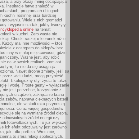
sza, a przy okazji mniej obciążająca
ka. Inspiracje łatwo znaleźć w
charskich, programach i blogach
 kuchni roślinnej oraz bardziej
gotowaniu. Wiele z nich gromadzi
rady i wyjaśnienia tak, jakby tworzyły
ncyklopedia online
na temat
kologii w kuchni. Zero waste nie
ekcji. Chodzi raczej o kierunek niż o
. Każdy ma inne możliwości – ktoś
ieście z dostępem do sklepów bez
oś inny w małej miejscowości, gdzie
graniczony. Ważne jest, aby robić
k się da w swoich realiach, zamiast
ię tym, że nie da się osiągnąć
poziomu. Nawet drobne zmiany, jeśli są
 przez wielu ludzi, mogą przynieść
fekt. Ekologiczny styl życia to także
rgię i wodę. Proste gesty – wyłączanie
y nie jest potrzebne, korzystanie z
ędnych urządzeń, zakręcanie kranu
ia zębów, naprawa cieknących baterii
 banalne, ale w skali roku przynoszą
zędności. Coraz więcej gospodarstw
cyduje się na wymianę źródeł ciepła,
z odnawialnych źródeł energii czy
aneli fotowoltaicznych. To już większe
ale ich efekt odczuwalny jest zarówno
a, jak i dla portfela. Wreszcie,
zienna to sfera relacji społecznych.