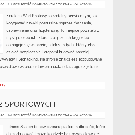
DIAGNOSTYKA
026
MOŻLIWOŚĆ KOMENTOWANIA
ZOSTAŁA WYŁĄCZONA
CHORÓB
Korekcja Wad Postawy to rzetelny serwis o tym, jak
korygować nawyki posturalne poprzez ćwiczenia,
usprawnianie oraz fizjoterapię. To miejsce powstało z
myślą o osobach, które czują, że ich kręgosłup
domagają się wsparcia, a także o tych, którzy chcą
działać bezpiecznie i etapami budować bardziej
 Wywiady i Biohacking. Na stronie znajdziesz rozbudowane
eprawidłowe wzorce ustawienia ciała i dlaczego często nie
ER)
EZ SPORTOWYCH
RELACJE
026
MOŻLIWOŚĆ KOMENTOWANIA
ZOSTAŁA WYŁĄCZONA
Z
IMPREZ
SPORTOWYCH
Fitness Station to nowoczesna platforma dla osób, które
chcą zbudować lepszą kondycję bez przypadkowości.