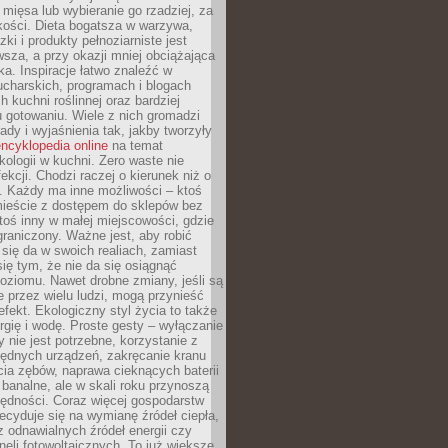
 mięsa lub wybieranie go rzadziej, za
akości. Dieta bogatsza w warzywa,
ki i produkty pełnoziarniste jest
sza, a przy okazji mniej obciążająca
ka. Inspiracje łatwo znaleźć w
charskich, programach i blogach
 kuchni roślinnej oraz bardziej
gotowaniu. Wiele z nich gromadzi
rady i wyjaśnienia tak, jakby tworzyły
ncyklopedia online
na temat
kologii w kuchni. Zero waste nie
ekcji. Chodzi raczej o kierunek niż o
. Każdy ma inne możliwości – ktoś
ieście z dostępem do sklepów bez
oś inny w małej miejscowości, gdzie
graniczony. Ważne jest, aby robić
k się da w swoich realiach, zamiast
ię tym, że nie da się osiągnąć
poziomu. Nawet drobne zmiany, jeśli są
 przez wielu ludzi, mogą przynieść
fekt. Ekologiczny styl życia to także
rgię i wodę. Proste gesty – wyłączanie
y nie jest potrzebne, korzystanie z
ędnych urządzeń, zakręcanie kranu
ia zębów, naprawa cieknących baterii
 banalne, ale w skali roku przynoszą
zędności. Coraz więcej gospodarstw
cyduje się na wymianę źródeł ciepła,
z odnawialnych źródeł energii czy
aneli fotowoltaicznych. To już większe