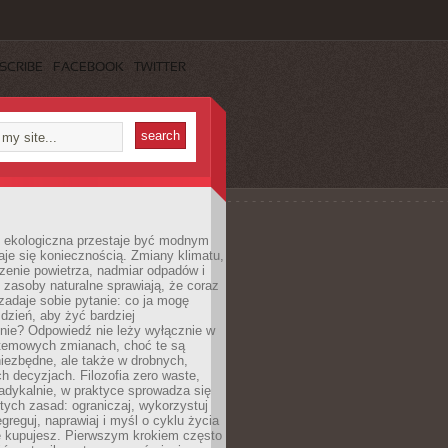
SCRIBE
FACEBOOK
TWITTER
ekologiczna przestaje być modnym
aje się koniecznością. Zmiany klimatu,
zenie powietrza, nadmiar odpadów i
 zasoby naturalne sprawiają, że coraz
zadaje sobie pytanie: co ja mogę
 dzień, aby żyć bardziej
nie? Odpowiedź nie leży wyłącznie w
stemowych zmianach, choć te są
iezbędne, ale także w drobnych,
h decyzjach. Filozofia zero waste,
adykalnie, w praktyce sprowadza się
stych zasad: ograniczaj, wykorzystuj
greguj, naprawiaj i myśl o cyklu życia
e kupujesz. Pierwszym krokiem często