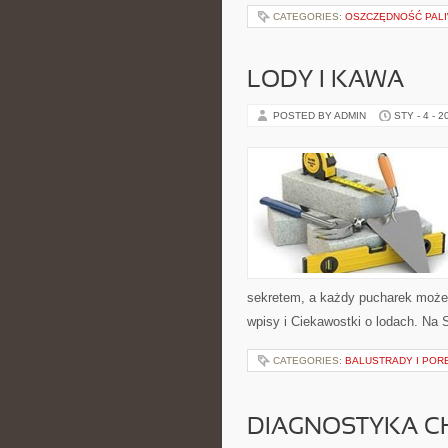
CATEGORIES:
OSZCZĘDNOŚĆ PALI
LODY I KAWA
POSTED BY ADMIN
STY - 4 - 2
sekretem, a każdy pucharek może s
wpisy i Ciekawostki o lodach. Na 
CATEGORIES:
BALUSTRADY I POR
DIAGNOSTYKA 