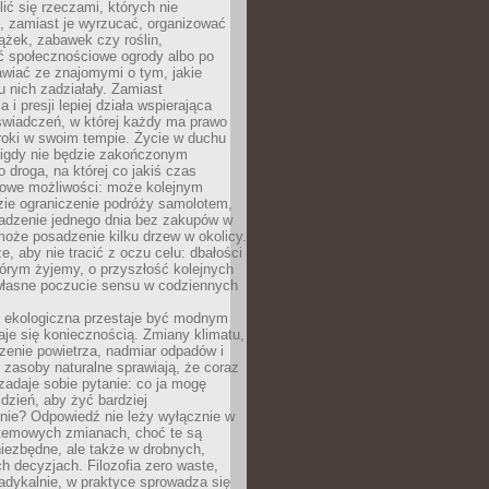
ić się rzeczami, których nie
, zamiast je wyrzucać, organizować
ążek, zabawek czy roślin,
ć społecznościowe ogrody albo po
wiać ze znajomymi o tym, jakie
u nich zadziałały. Zamiast
 i presji lepiej działa wspierająca
wiadczeń, w której każdy ma prawo
roki w swoim tempie. Życie w duchu
nigdy nie będzie zakończonym
o droga, na której co jakiś czas
owe możliwości: może kolejnym
zie ograniczenie podróży samolotem,
dzenie jednego dnia bez zakupów w
może posadzenie kilku drzew w okolicy.
e, aby nie tracić z oczu celu: dbałości
tórym żyjemy, o przyszłość kolejnych
 własne poczucie sensu w codziennych
ekologiczna przestaje być modnym
aje się koniecznością. Zmiany klimatu,
zenie powietrza, nadmiar odpadów i
 zasoby naturalne sprawiają, że coraz
zadaje sobie pytanie: co ja mogę
 dzień, aby żyć bardziej
nie? Odpowiedź nie leży wyłącznie w
stemowych zmianach, choć te są
iezbędne, ale także w drobnych,
h decyzjach. Filozofia zero waste,
adykalnie, w praktyce sprowadza się