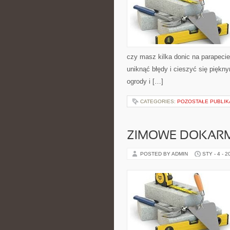
czy masz kilka donic na parapecie
uniknąć błędy i cieszyć się pięk
ogrody i […]
CATEGORIES:
POZOSTAŁE PUBLIK
ZIMOWE DOKARM
POSTED BY ADMIN
STY - 4 - 2