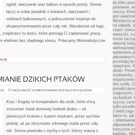
do kilku pro
ogród, warzywnik oraz balkon w sposób prosty. Strona
ponownie, se
łączy w sobie poradnik o kwiatach, warzywach i
rzeczy, któr
jest uważnoś
roślinach balkonowych, a jednocześnie inspiruje do
Wystarczy p
na odpady, a
eksperymentowania przez cały rok. Niezależnie od tego,
część stano
, znajdziesz tu treści, które pomogą Ci zaplanować pracę,
woreczki, zu
może zacząć
nym efektem bez zbędnego stresu. Polecamy Minimalistyczne
własnej torb
wielorazowej
wybierania 
pakowanych 
ACJE
przestają by
nawykiem. K
ubrań. Prze
środowisko,
IANIE DZIKICH PTAKÓW
impulsywnie,
dno szafy. Z
ponadczasow
ZIMOWE
026
MOŻLIWOŚĆ KOMENTOWANIA
ZOSTAŁA WYŁĄCZONA
znajomymi, 
DOKARMIANIE
DZIKICH
uszkodzeń. 
PTAKÓW
Kury i Koguty to kompendium dla osób, które chcą
szycia, cero
tylko przedłu
zrozumieć świat domowej hodowli drobiu – od
z twórczego
także to, ja
pierwszych kroków z kurami nioskami, przez wychów
– planowanie
piskląt, aż po utrzymanie zdrowego stada przez cały
odpowiednie
korzystna za
rok. Strona powstała z myślą o tych, którzy marzą o
budżetu. Wie