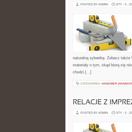
POSTED BY ADMIN
STY - 3 - 2
naturalną sylwetkę. Zobacz także
materiały o tym, skąd biorą się ni
chodzi […]
CATEGORIES:
HANOWER (HANNOV
RELACJE Z IMPR
POSTED BY ADMIN
STY - 3 - 2