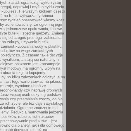
stych zasad: ograniczaj, wykorzystuj
greguj, naprawiaj i myśl o cyklu życia
e kupujesz. Pierwszym krokiem często
ć na to, ile wytwarzamy śmieci.
rzez tydzień obserwować własny kosz
by zorientować się, że ogromną jego
wią jednorazowe opakowania, foliowe
żyte butelki i zbędne gadżety. Zmiana
 się od czegoś prostego: zabierania
y na zakupy, używania butelki
 zamiast kupowania wody w plastiku,
produktów na wagę zamiast tych
pojedynczo. Z czasem takie decyzje
ć wysiłkiem, a stają się naturalnym
olejnym obszarem jest konsumpcja
mysł modowy ma ogromny wpływ na
 a ubrania często kupujemy
 by po kilku założeniach odłożyć je na
amiast tego warto stawiać na jakość,
e kroje, wymianę ubrań ze
second-handy czy naprawę drobnych
Coraz więcej osób uczy się podstaw
wania czy przerabiania rzeczy, co nie
ża ich życie, ale też daje satysfakcję
 działania. Ogromne znaczenie ma
k jemy. Redukcja marnowania jedzenia
 posiłków, robienie list zakupów,
 przechowywanie produktów – jest
równo dla planety, jak i dla domowego
le osób decyduje się też na