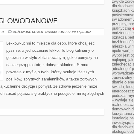
zwykle zdrow
dla środowis
książkach ku
poświęconych
świadomemu 
ĘGLOWODANOWE
przepisy, po
praktyczną
e
DANIA
026
MOŻLIWOŚĆ KOMENTOWANIA
ZOSTAŁA WYŁĄCZONA
codziennej e
NISKOWĘGLOWODANOWE
oznacza perf
bezbłędność
Lekkowkuchni to miejsce dla osób, które chcą jeść
mieszka w m
pysznie, a jednocześnie lekko. To blog kulinarny o
opakowań, kt
wybór jest o
gotowaniu w stylu zbilansowanym, gdzie pomysły na
najlepiej, ja
zniechęcać s
dania łączą prostotę z dobrym składem. Strona
„idealnego” 
powstała z myślą o tych, którzy szukają lżejszych
wprowadzane
zauważalny e
posiłków, sprytnych zamienników, a także zdrowych
dbanie o ene
ą kuchenne decyzje i pomysł, że zdrowe jedzenie może
światła, kied
energooszcz
ch zasad pojawia się praktyczne podejście: mniej zbędnych
podczas myc
– wydają się
realne oszc
domowych de
korzystanie 
instalację p
inwestycje, 
dla środowisk
ekologia cod