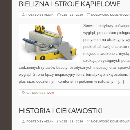
BIELIZNA I STROJE KĄPIELOWE
POSTED BY ADMIN
CZE - 15 - 2026
MOŻLIWOŚĆ KOMENTOWA
Serwis lifestylowy poświęco
wygląd, preparatom pielęgn
pomysłom na atrakcyjny wyg
podkreślać swój charakter n
miejsce stworzone z myślą 
szukają przystępnych porad
codziennych rytuałów beauty, estetycznych inspiracji oraz spra
wygląd. Strona łączy inspiracyjny ton z tematyką bliską osobom, 
plus size, codziennym komfortem i pięknem w naturalnym […]
CATEGORIES:
DOM
HISTORIA I CIEKAWOSTKI
POSTED BY ADMIN
CZE - 13 - 2026
MOŻLIWOŚĆ KOMENTOWA