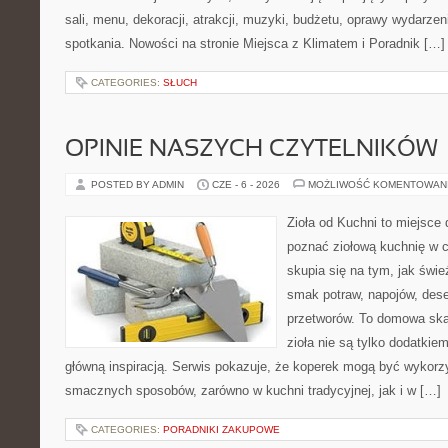
sali, menu, dekoracji, atrakcji, muzyki, budżetu, oprawy wydarze
spotkania. Nowości na stronie Miejsca z Klimatem i Poradnik […]
CATEGORIES:
SŁUCH
OPINIE NASZYCH CZYTELNIKÓW
POSTED BY ADMIN
CZE - 6 - 2026
MOŻLIWOŚĆ KOMENTOWAN
Zioła od Kuchni to miejsce d
poznać ziołową kuchnię w 
skupia się na tym, jak świ
smak potraw, napojów, des
przetworów. To domowa ska
zioła nie są tylko dodatkiem
główną inspiracją. Serwis pokazuje, że koperek mogą być wykorz
smacznych sposobów, zarówno w kuchni tradycyjnej, jak i w […]
CATEGORIES:
PORADNIKI ZAKUPOWE