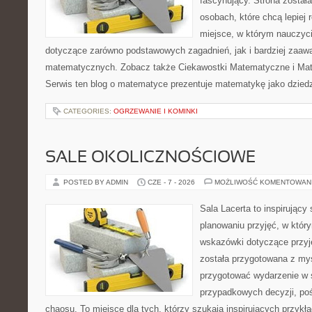
fascynujący. Strona został
osobach, które chcą lepiej
miejsce, w którym nauczyci
dotyczące zarówno podstawowych zagadnień, jak i bardziej zaa
matematycznych. Zobacz także Ciekawostki Matematyczne i Ma
Serwis ten blog o matematyce prezentuje matematykę jako dziedzi
CATEGORIES:
OGRZEWANIE I KOMINKI
SALE OKOLICZNOŚCIOWE
POSTED BY ADMIN
CZE - 7 - 2026
MOŻLIWOŚĆ KOMENTOWAN
Sala Lacerta to inspirujący
planowaniu przyjęć, w któr
wskazówki dotyczące przyj
została przygotowana z myś
przygotować wydarzenie w 
przypadkowych decyzji, poś
chaosu. To miejsce dla tych, którzy szukają inspirujących przy