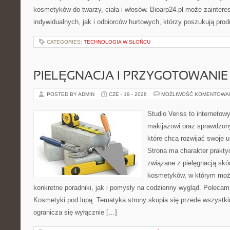
kosmetyków do twarzy, ciała i włosów. Bioarp24.pl może zainter
indywidualnych, jak i odbiorców hurtowych, którzy poszukują pro
CATEGORIES:
TECHNOLOGIA W SŁOŃCU
PIELĘGNACJA I PRZYGOTOWANIE
POSTED BY ADMIN
CZE - 19 - 2026
MOŻLIWOŚĆ KOMENTOWA
Studio Veriss to internetow
makijażowi oraz sprawdzo
które chcą rozwijać swoje 
Strona ma charakter prakty
związane z pielęgnacją skó
kosmetyków, w którym moż
konkretne poradniki, jak i pomysły na codzienny wygląd. Polecam
Kosmetyki pod lupą. Tematyka strony skupia się przede wszystki
ogranicza się wyłącznie […]