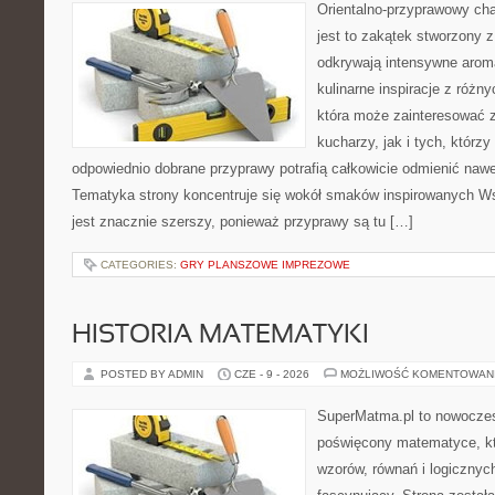
Orientalno-przyprawowy char
jest to zakątek stworzony 
odkrywają intensywne aroma
kulinarne inspiracje z różny
która może zainteresować
kucharzy, jak i tych, którz
odpowiednio dobrane przyprawy potrafią całkowicie odmienić nawe
Tematyka strony koncentruje się wokół smaków inspirowanych Ws
jest znacznie szerszy, ponieważ przyprawy są tu […]
CATEGORIES:
GRY PLANSZOWE IMPREZOWE
HISTORIA MATEMATYKI
POSTED BY ADMIN
CZE - 9 - 2026
MOŻLIWOŚĆ KOMENTOWAN
SuperMatma.pl to nowoczes
poświęcony matematyce, któ
wzorów, równań i logicznyc