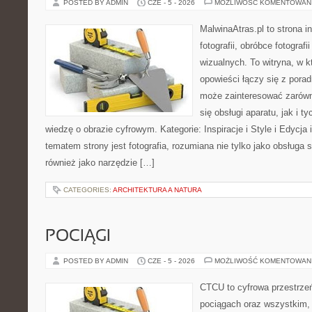
POSTED BY ADMIN
CZE - 5 - 2026
MOŻLIWOŚĆ KOMENTOWAN
MalwinaAtras.pl to strona 
fotografii, obróbce fotograf
wizualnych. To witryna, w k
opowieści łączy się z pora
może zainteresować zarówn
się obsługi aparatu, jak i t
wiedzę o obrazie cyfrowym. Kategorie: Inspiracje i Style i Edycj
tematem strony jest fotografia, rozumiana nie tylko jako obsługa s
również jako narzędzie […]
CATEGORIES:
ARCHITEKTURA A NATURA
POCIĄGI
POSTED BY ADMIN
CZE - 5 - 2026
MOŻLIWOŚĆ KOMENTOWAN
CTCU to cyfrowa przestrzeń
pociągach oraz wszystkim,