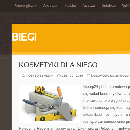
Archiwum
Polska
Puszcza
Redakcja
Strona główna
Spis 
BIEGI
KOSMETYKI DLA NIEGO
POSTED BY ADMIN
CZE - 20 - 2026
MOŻLIWOŚĆ KOMENTOWA
Bioarp24.pl to internetowa 
się wokół kosmetyków natu
traktowana jako wygodne za
które interesują się kosme
składnikach roślinnych. To 
rosnące zainteresowanie pie
Polecamy Recenzje i porównania i Eko-makijaż. Głównym motywem