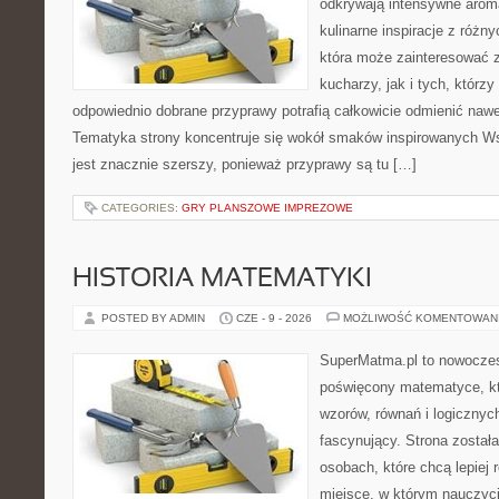
odkrywają intensywne aroma
kulinarne inspiracje z różny
która może zainteresować
kucharzy, jak i tych, którz
odpowiednio dobrane przyprawy potrafią całkowicie odmienić nawe
Tematyka strony koncentruje się wokół smaków inspirowanych Ws
jest znacznie szerszy, ponieważ przyprawy są tu […]
CATEGORIES:
GRY PLANSZOWE IMPREZOWE
HISTORIA MATEMATYKI
POSTED BY ADMIN
CZE - 9 - 2026
MOŻLIWOŚĆ KOMENTOWAN
SuperMatma.pl to nowoczes
poświęcony matematyce, któ
wzorów, równań i logicznyc
fascynujący. Strona został
osobach, które chcą lepiej
miejsce, w którym nauczyci