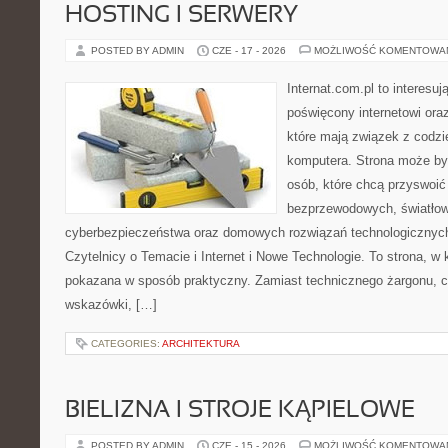
HOSTING I SERWERY
POSTED BY ADMIN
CZE - 17 - 2026
MOŻLIWOŚĆ KOMENTOWA
Internat.com.pl to interesu
poświęcony internetowi or
które mają związek z codz
komputera. Strona może b
osób, które chcą przyswoić 
bezprzewodowych, światłow
cyberbezpieczeństwa oraz domowych rozwiązań technologicznych
Czytelnicy o Temacie i Internet i Nowe Technologie. To strona, w 
pokazana w sposób praktyczny. Zamiast technicznego żargonu, c
wskazówki, […]
CATEGORIES:
ARCHITEKTURA
BIELIZNA I STROJE KĄPIELOWE
POSTED BY ADMIN
CZE - 15 - 2026
MOŻLIWOŚĆ KOMENTOWA