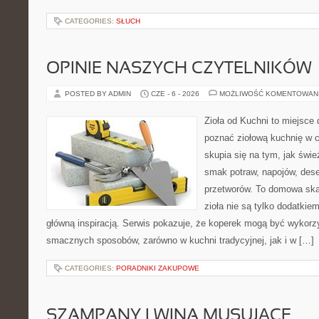
CATEGORIES:
SŁUCH
OPINIE NASZYCH CZYTELNIKÓW
POSTED BY ADMIN
CZE - 6 - 2026
MOŻLIWOŚĆ KOMENTOWAN
Zioła od Kuchni to miejsce d
poznać ziołową kuchnię w 
skupia się na tym, jak świ
smak potraw, napojów, des
przetworów. To domowa ska
zioła nie są tylko dodatkiem
główną inspiracją. Serwis pokazuje, że koperek mogą być wykorz
smacznych sposobów, zarówno w kuchni tradycyjnej, jak i w […]
CATEGORIES:
PORADNIKI ZAKUPOWE
SZAMPANY I WINA MUSUJĄCE