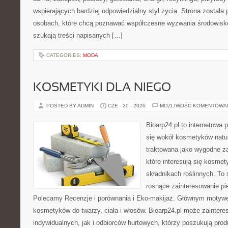
wspierających bardziej odpowiedzialny styl życia. Strona została
osobach, które chcą poznawać współczesne wyzwania środowisko
szukają treści napisanych […]
CATEGORIES:
MODA
KOSMETYKI DLA NIEGO
POSTED BY ADMIN
CZE - 20 - 2026
MOŻLIWOŚĆ KOMENTOWA
Bioarp24.pl to internetowa 
się wokół kosmetyków natu
traktowana jako wygodne za
które interesują się kosme
składnikach roślinnych. To 
rosnące zainteresowanie pie
Polecamy Recenzje i porównania i Eko-makijaż. Głównym motywem
kosmetyków do twarzy, ciała i włosów. Bioarp24.pl może zainter
indywidualnych, jak i odbiorców hurtowych, którzy poszukują pro