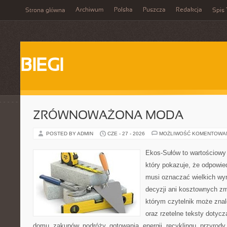
Archiwum
Polska
Puszcza
Redakcja
Strona główna
Spis 
BIEGI
ZRÓWNOWAŻONA MODA
POSTED BY ADMIN
CZE - 27 - 2026
MOŻLIWOŚĆ KOMENTOWA
Ekos-Sułów to wartościowy 
który pokazuje, że odpowie
musi oznaczać wielkich wy
decyzji ani kosztownych zm
którym czytelnik może znale
oraz rzetelne teksty dotyc
domu, zakupów, podróży, gotowania, energii, recyklingu, przyrod