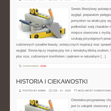
Serwis lifestylowy poświęco
wygląd, preparatom pielęgn
pomysłom na atrakcyjny wyg
podkreślać swój charakter n
miejsce stworzone z myślą 
szukają przystępnych porad
codziennych rytuałów beauty, estetycznych inspiracji oraz spra
wygląd. Strona łączy inspiracyjny ton z tematyką bliską osobom, 
plus size, codziennym komfortem i pięknem w naturalnym […]
CATEGORIES:
DOM
HISTORIA I CIEKAWOSTKI
POSTED BY ADMIN
CZE - 13 - 2026
MOŻLIWOŚĆ KOMENTOWA
Orientalno-przyprawowy char
jest to zakątek stworzony 