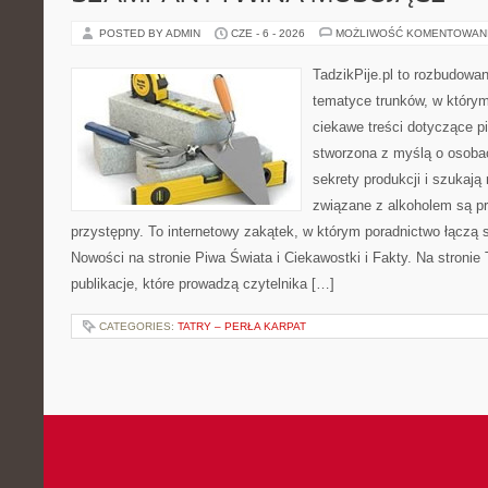
POSTED BY ADMIN
CZE - 6 - 2026
MOŻLIWOŚĆ KOMENTOWAN
TadzikPije.pl to rozbudowa
tematyce trunków, w który
ciekawe treści dotyczące p
stworzona z myślą o osobac
sekrety produkcji i szukają
związane z alkoholem są p
przystępny. To internetowy zakątek, w którym poradnictwo łączą 
Nowości na stronie Piwa Świata i Ciekawostki i Fakty. Na stronie
publikacje, które prowadzą czytelnika […]
CATEGORIES:
TATRY – PERŁA KARPAT