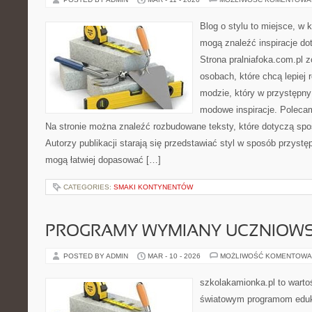
Blog o stylu to miejsce, w k
mogą znaleźć inspiracje d
Strona pralniafoka.com.pl 
osobach, które chcą lepiej 
modzie, który w przystępn
modowe inspiracje. Polecamy
Na stronie można znaleźć rozbudowane teksty, które dotyczą spos
Autorzy publikacji starają się przedstawiać styl w sposób przystę
mogą łatwiej dopasować […]
CATEGORIES:
SMAKI KONTYNENTÓW
PROGRAMY WYMIANY UCZNIOWS
POSTED BY ADMIN
MAR - 10 - 2026
MOŻLIWOŚĆ KOMENTOWA
szkolakamionka.pl to wart
światowym programom eduk