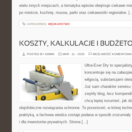
wielu innych miejscach, a tematyka wpisów obejmuje ciekawe miej
po mieście, kuchnię, muzea, parki oraz ciekawostki regionalne. [
CATEGORIES:
WĘDKARSTWO
KOSZTY, KALKULACJE I BUDŻET
POSTED BY ADMIN
MAR - 11 - 2026
MOŻLIWOŚĆ KOMENTOWA
Ultra-Ever Dry to specjalist
koncentruje się na zabezpi
wilgocią, substancjami olei
Już sam charakter serwisu p
zwykły blog, lecz kompendi
chcą lepiej rozumieć, jak dz
olejofobiczne rozwiązania ochronne. To przestrzeń, w której techn
praktyką, a fachowa wiedza zostaje podana w sposób zrozumiały
i dla inwestorów prywatnych. Strona […]