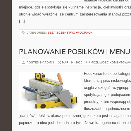
niuanse włoskiej kuchni od s
miejsce, gdzie spotykają się kulinarne inspiracje, ciekawostki ora
stronie widać wyraźnie, że centrum zainteresowania stanowi pizza
[…]
CATEGORIES:
BEZPIECZEŃSTWO W GÓRACH
PLANOWANIE POSIŁKÓW I MENU
POSTED BY ADMIN
MAR - 9 - 2026
MOŻLIWOŚĆ KOMENTOWAN
FoodForce to sklep ketogen
które chcą jeść niskowęgl
ciągle z czegoś rezygnują.
spotykają się z podejście
produkty, które wspierają s
tłuszczach, a jednocześnie
„carbsów”. Jeśli szukasz przestrzeni, gdzie keto jest osiągalne na
papierze, ta idea jest dokładnie o tym. Nowe kategorie na stronie 