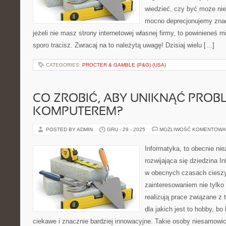
wiedzieć, czy być może nie 
mocno deprecjonujemy znac
jeżeli nie masz strony internetowej własnej firmy, to powinieneś 
sporo tracisz. Zwracaj na to należytą uwagę! Dzisiaj wielu […]
CATEGORIES:
PROCTER & GAMBLE (P&G) (USA)
CO ZROBIĆ, ABY UNIKNĄĆ PRO
KOMPUTEREM?
POSTED BY ADMIN
GRU - 29 - 2025
MOŻLIWOŚĆ KOMENTOWA
Informatyka, to obecnie ni
rozwijająca się dziedzina I
w obecnych czasach ciesz
zainteresowaniem nie tylko
realizują prace związane z 
dla jakich jest to hobby, b
ciekawe i znacznie bardziej innowacyjne. Takie osoby niesamowi