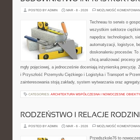
POSTED BY ADMIN
MAR - 8 - 2026
MOŻLIWOŚĆ KOMENTOWAN
Techneau to serwis o gospo
wszystkim sektorze ciężkim
napędza: technologiach, sie
automatyzacji, logistyce, b
doskonaleniu procesów. To 
chcą analizować procesy p
mgły pojęciowej, a jednocześnie doceniają inżynierską precyzję
i Przyszłość Przemysłu Ciężkiego i Logistyka i Transport w Prz
zainteresowania stoją zakłady, system wytwarzania oraz agregaty,
CATEGORIES:
ARCHITEKTURA WSPÓŁCZESNA I NOWOCZESNE OBIEKT
RODZEŃSTWO I RELACJE RODZI
POSTED BY ADMIN
MAR - 6 - 2026
MOŻLIWOŚĆ KOMENTOWAN
Przedszkole76 to nowoczesn