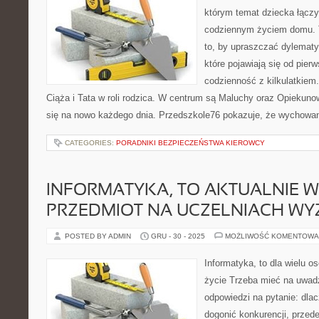
którym temat dziecka łączy
codziennym życiem domu. T
to, by upraszczać dylematy
które pojawiają się od pier
codzienność z kilkulatkiem
Ciąża i Tata w roli rodzica. W centrum są Maluchy oraz Opiekunow
się na nowo każdego dnia. Przedszkole76 pokazuje, że wychowa
CATEGORIES:
PORADNIKI BEZPIECZEŃSTWA KIEROWCY
INFORMATYKA, TO AKTUALNIE 
PRZEDMIOT NA UCZELNIACH WY
POSTED BY ADMIN
GRU - 30 - 2025
MOŻLIWOŚĆ KOMENTOWA
Informatyka, to dla wielu o
życie Trzeba mieć na uwadz
odpowiedzi na pytanie: dla
dogonić konkurencji, prze