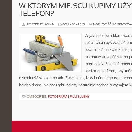
W KTÓRYM MIEJSCU KUPIMY UŻ
TELEFON?
POSTED BY ADMIN
GRU - 28 - 2025
MOŻLIWOŚĆ KOMENTOWA
W jaki sposób reklamować 
Jeżeli chciałbyś zadbać o 
powinieneś najzwyczajniej 
reklamówkę, a później na p
Internecie? Przecież obecni
bardzo dużą firmą, aby mó
działalność w taki sposób. Zwłaszcza, iż w końcu tego typu promo
bardzo droga. Na początku należy naturalnie zadbać o wynajem 
CATEGORIES:
FOTOGRAFIA I FILM ŚLUBNY