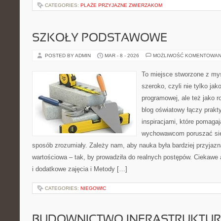
CATEGORIES:
PLAŻE PRZYJAZNE ZWIERZAKOM
SZKOŁY PODSTAWOWE
POSTED BY ADMIN
MAR - 8 - 2026
MOŻLIWOŚĆ KOMENTOWAN
To miejsce stworzone z myś
szeroko, czyli nie tylko jak
programowej, ale też jako 
blog oświatowy łączy prak
inspiracjami, które pomaga
wychowawcom poruszać się 
sposób zrozumiały. Zależy nam, aby nauka była bardziej przyjazn
wartościowa – tak, by prowadziła do realnych postępów. Ciekaw
i dodatkowe zajęcia i Metody […]
CATEGORIES:
NIEGOWIC
BUDOWNICTWO INFRASTRUKTU