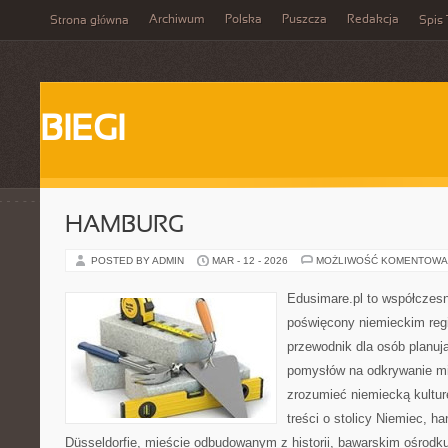
Archiwum
Polska
Puszcza
Redakcja
Strona główna
Spis 
BIEGI
HAMBURG
POSTED BY ADMIN
MAR - 12 - 2026
MOŻLIWOŚĆ KOMENTOWA
Edusimare.pl to współczesn
poświęcony niemieckim regi
przewodnik dla osób planu
pomysłów na odkrywanie mia
zrozumieć niemiecką kulturę
treści o stolicy Niemiec, h
Düsseldorfie, mieście odbudowanym z historii, bawarskim ośrodk