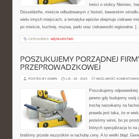
treści o stolicy Niemiec, h
Düsseldorfie, mieście odbudowanym z historii, bawarskim ośrodk
wielu innych miejscach, a tematyka wpisów obejmuje ciekawe miej
po mieście, kuchnię, muzea, parki oraz ciekawostki regionalne. [
CATEGORIES:
WĘDKARSTWO
POSZUKUJEMY PORZĄDNEJ FIRM
PRZEPROWADZKOWEJ
POSTED BY ADMIN
LIS - 30 - 2025
MOŻLIWOŚĆ KOMENTOWAN
Poszukujemy odpowiedniej 
pewno gdy budujemy swój d
trochę narzekamy na facho
prawda jest taka, że w wie
jesteśmy winni, bo po pros
których specjalizacja to na
braliśmy przede wszystkim w rachubę ceny. A to wielki błąd. Ge