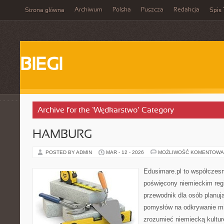
Archiwum
Polska
Puszcza
Redakcja
Strona główna
Spis 
BIEGI
Archive for the ‘Wędkarstwo’ Category
HAMBURG
POSTED BY ADMIN
MAR - 12 - 2026
MOŻLIWOŚĆ KOMENTOWA
Edusimare.pl to współczesn
poświęcony niemieckim regi
przewodnik dla osób planu
pomysłów na odkrywanie mia
zrozumieć niemiecką kulturę