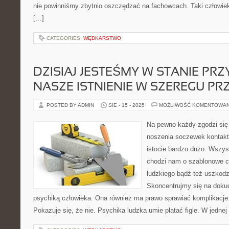
nie powinniśmy zbytnio oszczędzać na fachowcach. Taki człowiek
[…]
CATEGORIES:
WĘDKARSTWO
DZISIAJ JESTEŚMY W STANIE PRZ
NASZE ISTNIENIE W SZEREGU P
POSTED BY ADMIN
SIE - 15 - 2025
MOŻLIWOŚĆ KOMENTOWA
Na pewno każdy zgodzi się z
noszenia soczewek kontakt
istocie bardzo dużo. Wszys
chodzi nam o szablonowe ch
ludzkiego bądź też uszkod
Skoncentrujmy się na doku
psychiką człowieka. Ona również ma prawo sprawiać komplikacje
Pokazuje się, że nie. Psychika ludzka umie płatać figle. W jednej