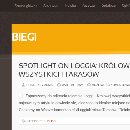
Archiwum
Polska
Puszcza
Redakcja
Strona główna
Spis 
BIEGI
SPOTLIGHT ON LOGGIA: KRÓLO
WSZYSTKICH TARASÓW
POSTED BY ADMIN
MAR - 19 - 2025
MOŻLIWOŚĆ KOMENTOWA
Zapraszamy do odkrycia tajemnic Loggii - Królowej wszystki
najnowszym artykule dowiecie się, dlaczego to idealne miejsce na
Czekamy na Wasze komentarze! #LoggiaKrólowaTarasów #Rela
CATEGORIES:
BLOG