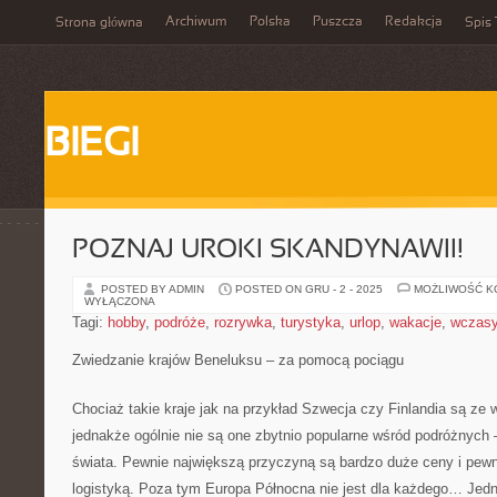
Archiwum
Polska
Puszcza
Redakcja
Strona główna
Spis 
BIEGI
POZNAJ UROKI SKANDYNAWII!
POSTED BY ADMIN
POSTED ON GRU - 2 - 2025
MOŻLIWOŚĆ 
WYŁĄCZONA
Tagi:
hobby
,
podróże
,
rozrywka
,
turystyka
,
urlop
,
wakacje
,
wczas
Zwiedzanie krajów Beneluksu – za pomocą pociągu
Chociaż takie kraje jak na przykład Szwecja czy Finlandia są ze 
jednakże ogólnie nie są one zbytnio popularne wśród podróżnych –
świata. Pewnie największą przyczyną są bardzo duże ceny i pewn
logistyką. Poza tym Europa Północna nie jest dla każdego… Jedn