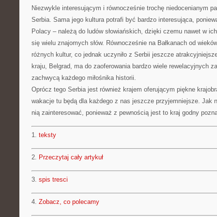
Niezwykle interesującym i równocześnie trochę niedocenianym p
Serbia. Sama jego kultura potrafi być bardzo interesująca, ponie
Polacy – należą do ludów słowiańskich, dzięki czemu nawet w i
się wielu znajomych słów. Równocześnie na Bałkanach od wieków 
różnych kultur, co jednak uczyniło z Serbii jeszcze atrakcyjniejsz
kraju, Belgrad, ma do zaoferowania bardzo wiele rewelacyjnych 
zachwycą każdego miłośnika historii.
Oprócz tego Serbia jest również krajem oferującym piękne krajob
wakacje tu będą dla każdego z nas jeszcze przyjemniejsze. Jak na
nią zainteresować, ponieważ z pewnością jest to kraj godny pozna
1.
teksty
2.
Przeczytaj cały artykuł
3.
spis tresci
4.
Zobacz, co polecamy