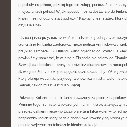
pojechały na północ, później tego nie żałują, ponieważ nie ma zby
miejsc, aniżeli północ! W jaki sposób można dostać się do Finland
krajem, jeśli chodzi o start podróży? Kapitalny jest statek, który pł
czyli Helsinek.
I trzeba jasno przyznać, iż właśnie Helsinki są jedną z ciekawszyc
Generalnie Finlandia zaoferować może podróżnym niebywale wiel
przykład Tampere… Z Finlandii warto pojechać do Szwecji, a wię
powinniśmy pamiętać, iż w istocie Finlandia nie należy do Skand
Szwecji są nieodkryte tereny, ale również skandynawska metropo
Szwecji możemy spokojnie spędzić dużo czasu, aby później zwiedz
który oferuje wspaniałą przyrodę, ale również miasta. Oslo – stol
Bergen, takich miast jest dużo więcej.
Półwysep Bałkański jest aktualnie uważany za jeden z najciekaw
Pomimo tego, że historia położonych na nim krajów zazwyczaj nie
przecież całkiem niedawno toczyło się tam kilka wojen – to jednak 
bezpieczny region który będzie dodatkowo rewelacyjną propozycją
pragnie wyjechać na faktycznie idealne wakacje.