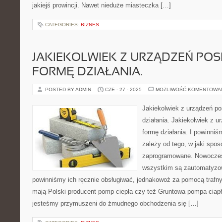
jakiejś prowincji. Nawet nieduże miasteczka […]
CATEGORIES:
BIZNES
JAKIEKOLWIEK Z URZĄDZEŃ PO
FORMĘ DZIAŁANIA.
POSTED BY ADMIN
CZE - 27 - 2025
MOŻLIWOŚĆ KOMENTOWA
Jakiekolwiek z urządzeń p
działania. Jakiekolwiek z u
formę działania. I powinniś
zależy od tego, w jaki spos
zaprogramowane. Nowoczes
wszystkim są zautomatyzow
powinniśmy ich ręcznie obsługiwać, jednakowoż za pomocą traf
mają Polski producent pomp ciepła czy też Gruntowa pompa ciap
jesteśmy przymuszeni do żmudnego obchodzenia się […]