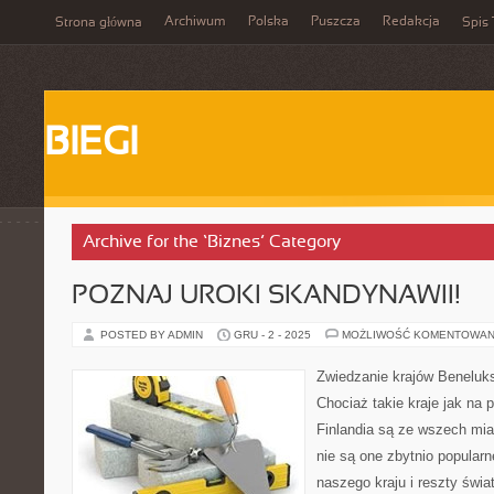
Archiwum
Polska
Puszcza
Redakcja
Strona główna
Spis 
BIEGI
Archive for the ‘Biznes’ Category
POZNAJ UROKI SKANDYNAWII!
POSTED BY ADMIN
GRU - 2 - 2025
MOŻLIWOŚĆ KOMENTOWAN
Zwiedzanie krajów Beneluk
Chociaż takie kraje jak na
Finlandia są ze wszech miar
nie są one zbytnio popular
naszego kraju i reszty świ