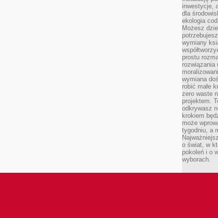
inwestycje, 
dla środowisk
ekologia cod
Możesz dziel
potrzebujesz
wymiany ksi
współtworzy
prostu rozma
rozwiązania 
moralizowania
wymiana doś
robić małe k
zero waste 
projektem. T
odkrywasz n
krokiem będ
może wprowa
tygodniu, a 
Najważniejsz
o świat, w k
pokoleń i o
wyborach.