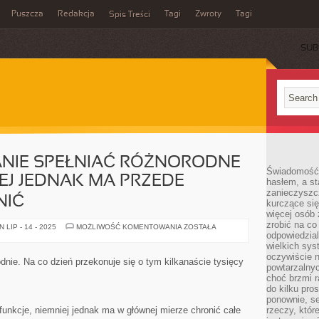
Puszcza
Redakcja
Tagi
Zwroty
Tagi
Spis Treści
SUB
ANIE SPEŁNIAĆ RÓŻNORODNE
Świadomość 
IEJ JEDNAK MA PRZEDE
hasłem, a st
zanieczyszc
NIĆ
kurczące się
więcej osób 
zrobić na co
CIUCHY
LIP - 14 - 2025
MOŻLIWOŚĆ KOMENTOWANIA
ZOSTAŁA
SĄ
odpowiedzial
W
wielkich sy
STANIE
oczywiście n
SPEŁNIAĆ
nie. Na co dzień przekonuje się o tym kilkanaście tysięcy
RÓŻNORODNE
powtarzalnyc
FUNKCJE,
choć brzmi r
NIEMNIEJ
do kilku pro
JEDNAK
MA
ponownie, se
PRZEDE
unkcje, niemniej jednak ma w głównej mierze chronić całe
rzeczy, któr
WSZYSTKIM