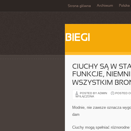
Archiwum
Polska
Strona główna
BIEGI
CIUCHY SĄ W ST
FUNKCJE, NIEMN
WSZYSTKIM BRO
POSTED BY ADMIN
POSTED ON 
WYŁĄCZONA
Modnie, nie zawsze oznacza wygod
dam
Ciuchy mogą spełniać różnorodne f