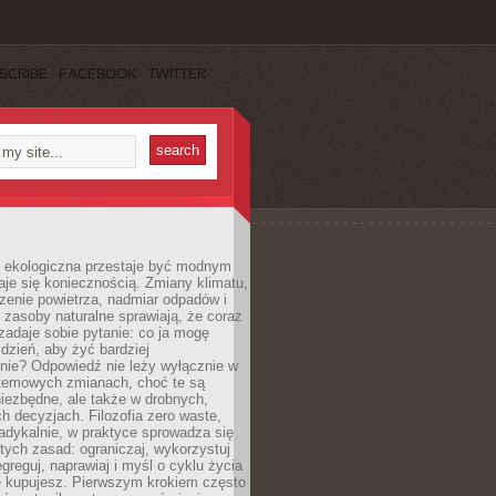
SCRIBE
FACEBOOK
TWITTER
ekologiczna przestaje być modnym
aje się koniecznością. Zmiany klimatu,
zenie powietrza, nadmiar odpadów i
 zasoby naturalne sprawiają, że coraz
zadaje sobie pytanie: co ja mogę
 dzień, aby żyć bardziej
nie? Odpowiedź nie leży wyłącznie w
stemowych zmianach, choć te są
iezbędne, ale także w drobnych,
h decyzjach. Filozofia zero waste,
adykalnie, w praktyce sprowadza się
stych zasad: ograniczaj, wykorzystuj
greguj, naprawiaj i myśl o cyklu życia
e kupujesz. Pierwszym krokiem często