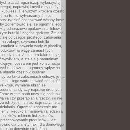
stych zasad: ograniczaj, wykorzystuj
greguj, naprawiaj i myśl o cyklu życia
e kupujesz. Pierwszym krokiem często
ć na to, ile wytwarzamy śmieci.
rzez tydzień obserwować własny kosz
by zorientować się, że ogromną jego
wią jednorazowe opakowania, foliowe
żyte butelki i zbędne gadżety. Zmiana
 się od czegoś prostego: zabierania
y na zakupy, używania butelki
 zamiast kupowania wody w plastiku,
produktów na wagę zamiast tych
pojedynczo. Z czasem takie decyzje
ć wysiłkiem, a stają się naturalnym
olejnym obszarem jest konsumpcja
mysł modowy ma ogromny wpływ na
 a ubrania często kupujemy
 by po kilku założeniach odłożyć je na
amiast tego warto stawiać na jakość,
e kroje, wymianę ubrań ze
second-handy czy naprawę drobnych
Coraz więcej osób uczy się podstaw
wania czy przerabiania rzeczy, co nie
ża ich życie, ale też daje satysfakcję
 działania. Ogromne znaczenie ma
k jemy. Redukcja marnowania jedzenia
 posiłków, robienie list zakupów,
 przechowywanie produktów – jest
równo dla planety, jak i dla domowego
le osób decyduje się też na