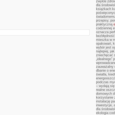
zwykle zdrow
dla środowis
książkach ku
poświęconych
świadomemu 
przepisy, po
praktyczną
e
codziennej e
oznacza perf
bezbłędność
mieszka w m
opakowań, kt
wybór jest o
najlepiej, ja
zniechęcać s
„idealnego” 
wprowadzane
zauważalny e
dbanie o ene
światła, kied
energooszcz
podczas myc
– wydają się
realne oszc
domowych de
korzystanie 
instalację p
inwestycje, 
dla środowisk
ekologia cod