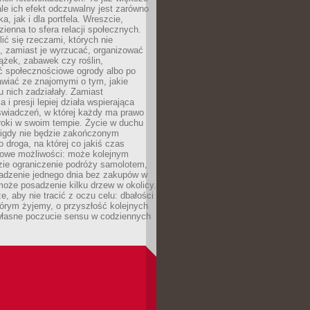
ale ich efekt odczuwalny jest zarówno
a, jak i dla portfela. Wreszcie,
zienna to sfera relacji społecznych.
ić się rzeczami, których nie
, zamiast je wyrzucać, organizować
ążek, zabawek czy roślin,
ć społecznościowe ogrody albo po
wiać ze znajomymi o tym, jakie
u nich zadziałały. Zamiast
 i presji lepiej działa wspierająca
wiadczeń, w której każdy ma prawo
roki w swoim tempie. Życie w duchu
nigdy nie będzie zakończonym
o droga, na której co jakiś czas
owe możliwości: może kolejnym
zie ograniczenie podróży samolotem,
dzenie jednego dnia bez zakupów w
może posadzenie kilku drzew w okolicy.
e, aby nie tracić z oczu celu: dbałości
tórym żyjemy, o przyszłość kolejnych
 własne poczucie sensu w codziennych