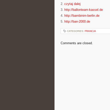
2.
czytaj dalej
3.
http://ballonteam-kassel.de
4.
http://bambinim-berlin.de
5.
http://ban-2000.de
CATEGORIES:
FRANCJA
Comments are closed.