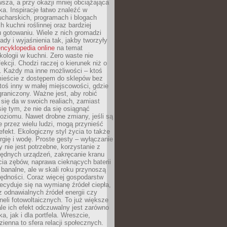
sza, a przy okazji mniej obciążająca
ka. Inspiracje łatwo znaleźć w
charskich, programach i blogach
 kuchni roślinnej oraz bardziej
gotowaniu. Wiele z nich gromadzi
rady i wyjaśnienia tak, jakby tworzyły
ncyklopedia online
na temat
kologii w kuchni. Zero waste nie
ekcji. Chodzi raczej o kierunek niż o
. Każdy ma inne możliwości – ktoś
ieście z dostępem do sklepów bez
oś inny w małej miejscowości, gdzie
graniczony. Ważne jest, aby robić
k się da w swoich realiach, zamiast
ię tym, że nie da się osiągnąć
poziomu. Nawet drobne zmiany, jeśli są
 przez wielu ludzi, mogą przynieść
fekt. Ekologiczny styl życia to także
rgię i wodę. Proste gesty – wyłączanie
y nie jest potrzebne, korzystanie z
ędnych urządzeń, zakręcanie kranu
ia zębów, naprawa cieknących baterii
 banalne, ale w skali roku przynoszą
zędności. Coraz więcej gospodarstw
cyduje się na wymianę źródeł ciepła,
z odnawialnych źródeł energii czy
aneli fotowoltaicznych. To już większe
ale ich efekt odczuwalny jest zarówno
a, jak i dla portfela. Wreszcie,
zienna to sfera relacji społecznych.