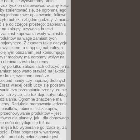
ć na to, ile wytwarzamy śmieci.
rzez tydzień obserwować własny kosz
by zorientować się, że ogromną jego
wią jednorazowe opakowania, foliowe
żyte butelki i zbędne gadżety. Zmiana
 się od czegoś prostego: zabierania
y na zakupy, używania butelki
 zamiast kupowania wody w plastiku,
produktów na wagę zamiast tych
pojedynczo. Z czasem takie decyzje
ć wysiłkiem, a stają się naturalnym
olejnym obszarem jest konsumpcja
mysł modowy ma ogromny wpływ na
 a ubrania często kupujemy
 by po kilku założeniach odłożyć je na
amiast tego warto stawiać na jakość,
e kroje, wymianę ubrań ze
second-handy czy naprawę drobnych
Coraz więcej osób uczy się podstaw
wania czy przerabiania rzeczy, co nie
ża ich życie, ale też daje satysfakcję
 działania. Ogromne znaczenie ma
k jemy. Redukcja marnowania jedzenia
 posiłków, robienie list zakupów,
 przechowywanie produktów – jest
równo dla planety, jak i dla domowego
le osób decyduje się też na
 mięsa lub wybieranie go rzadziej, za
akości. Dieta bogatsza w warzywa,
ki i produkty pełnoziarniste jest