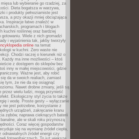
 mięsa lub wybieranie go rzadziej, za
akości. Dieta bogatsza w warzywa,
ki i produkty pełnoziarniste jest
sza, a przy okazji mniej obciążająca
ka. Inspiracje łatwo znaleźć w
charskich, programach i blogach
 kuchni roślinnej oraz bardziej
gotowaniu. Wiele z nich gromadzi
rady i wyjaśnienia tak, jakby tworzyły
ncyklopedia online
na temat
kologii w kuchni. Zero waste nie
ekcji. Chodzi raczej o kierunek niż o
. Każdy ma inne możliwości – ktoś
ieście z dostępem do sklepów bez
oś inny w małej miejscowości, gdzie
graniczony. Ważne jest, aby robić
k się da w swoich realiach, zamiast
ię tym, że nie da się osiągnąć
poziomu. Nawet drobne zmiany, jeśli są
 przez wielu ludzi, mogą przynieść
fekt. Ekologiczny styl życia to także
rgię i wodę. Proste gesty – wyłączanie
y nie jest potrzebne, korzystanie z
ędnych urządzeń, zakręcanie kranu
ia zębów, naprawa cieknących baterii
 banalne, ale w skali roku przynoszą
zędności. Coraz więcej gospodarstw
cyduje się na wymianę źródeł ciepła,
z odnawialnych źródeł energii czy
aneli fotowoltaicznych. To już większe