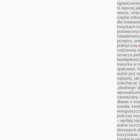
ograniczenie
to lepszej j
owoce, strącz
zwykle zdrow
dla środowis
książkach ku
poświęconych
świadomemu 
przepisy, po
praktyczną
e
codziennej e
oznacza perf
bezbłędność
mieszka w m
opakowań, kt
wybór jest o
najlepiej, ja
zniechęcać s
„idealnego” 
wprowadzane
zauważalny e
dbanie o ene
światła, kied
energooszcz
podczas myc
– wydają się
realne oszc
domowych de
korzystanie 
instalację p