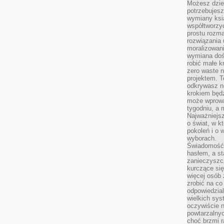
Możesz dziel
potrzebujesz
wymiany ksi
współtworzy
prostu rozma
rozwiązania 
moralizowania
wymiana doś
robić małe k
zero waste 
projektem. T
odkrywasz n
krokiem będ
może wprowa
tygodniu, a 
Najważniejsz
o świat, w k
pokoleń i o
wyborach.
Świadomość 
hasłem, a st
zanieczyszc
kurczące się
więcej osób 
zrobić na co
odpowiedzial
wielkich sy
oczywiście n
powtarzalnyc
choć brzmi r