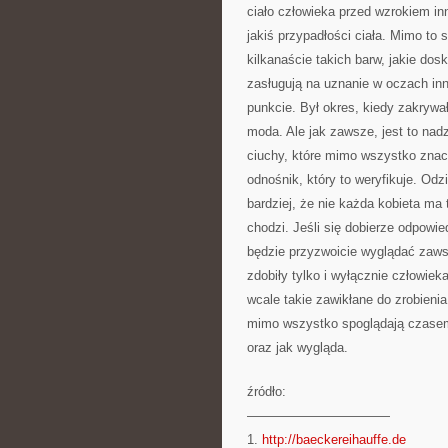
ciało człowieka przed wzrokiem inny
jakiś przypadłości ciała. Mimo to 
kilkanaście takich barw, jakie dos
zasługują na uznanie w oczach in
punkcie. Był okres, kiedy zakrywa
moda. Ale jak zawsze, jest to nad
ciuchy, które mimo wszystko znacz
odnośnik, który to weryfikuje. Od
bardziej, że nie każda kobieta ma 
chodzi. Jeśli się dobierze odpowie
będzie przyzwoicie wyglądać zawsz
zdobiły tylko i wyłącznie człowiek
wcale takie zawikłane do zrobieni
mimo wszystko spoglądają czasem 
oraz jak wygląda.
źródło:
———————————
1.
http://baeckereihauffe.de