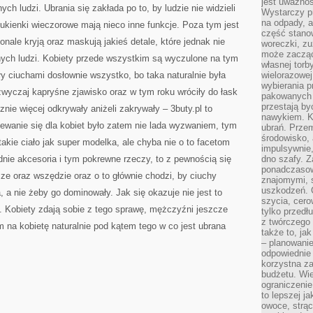
jest uważnoś
BRONIĆ
ch ludzi. Ubrania się zakłada po to, by ludzie nie widzieli
Wystarczy p
na odpady, a
sukienki wieczorowe mają nieco inne funkcje. Poza tym jest
część stano
konale kryją oraz maskują jakieś detale, które jednak nie
woreczki, zu
może zacząć
nych ludzi. Kobiety przede wszystkim są wyczulone na tym
własnej torb
ły ciuchami dosłownie wszystko, bo taka naturalnie była
wielorazowej
wybierania 
zwyczaj kapryśne zjawisko oraz w tym roku wróciły do łask
pakowanych 
przestają by
nie więcej odkrywały aniżeli zakrywały – 3buty.pl to
nawykiem. K
ziewanie się dla kobiet było zatem nie lada wyzwaniem, tym
ubrań. Prze
środowisko,
takie ciało jak super modelka, ale chyba nie o to facetom
impulsywnie,
dnie akcesoria i tym pokrewne rzeczy, to z pewnością się
dno szafy. Z
ponadczasow
e oraz wszędzie oraz o to głównie chodzi, by ciuchy
znajomymi, 
uszkodzeń. 
a, a nie żeby go dominowały. Jak się okazuje nie jest to
szycia, cero
a. Kobiety zdają sobie z tego sprawę, mężczyźni jeszcze
tylko przedłu
z twórczego
na kobietę naturalnie pod kątem tego w co jest ubrana
także to, ja
– planowanie
odpowiednie
korzystna za
budżetu. Wie
ograniczenie
to lepszej j
owoce, strącz