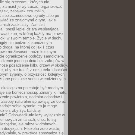
ić się rzeczami, których nie
, zamiast je wyrzucać, organizować
ążek, zabawek czy roślin,
ć społecznościowe ogrody albo po
wiać ze znajomymi o tym, jakie
u nich zadziałały. Zamiast
 i presji lepiej działa wspierająca
wiadczeń, w której każdy ma prawo
roki w swoim tempie. Życie w duchu
nigdy nie będzie zakończonym
o droga, na której co jakiś czas
owe możliwości: może kolejnym
zie ograniczenie podróży samolotem,
dzenie jednego dnia bez zakupów w
może posadzenie kilku drzew w okolicy.
e, aby nie tracić z oczu celu: dbałości
tórym żyjemy, o przyszłość kolejnych
 własne poczucie sensu w codziennych
ekologiczna przestaje być modnym
aje się koniecznością. Zmiany klimatu,
zenie powietrza, nadmiar odpadów i
 zasoby naturalne sprawiają, że coraz
zadaje sobie pytanie: co ja mogę
 dzień, aby żyć bardziej
nie? Odpowiedź nie leży wyłącznie w
stemowych zmianach, choć te są
iezbędne, ale także w drobnych,
h decyzjach. Filozofia zero waste,
adykalnie, w praktyce sprowadza się