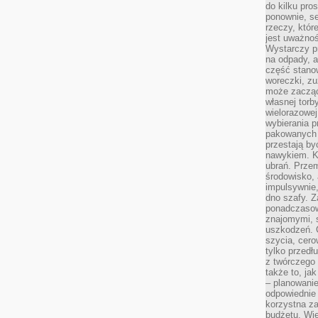
do kilku pro
ponownie, se
rzeczy, któr
jest uważnoś
Wystarczy p
na odpady, a
część stano
woreczki, zu
może zacząć
własnej torb
wielorazowej
wybierania 
pakowanych 
przestają by
nawykiem. K
ubrań. Prze
środowisko,
impulsywnie,
dno szafy. Z
ponadczasow
znajomymi, 
uszkodzeń. 
szycia, cero
tylko przedłu
z twórczego
także to, ja
– planowanie
odpowiednie
korzystna za
budżetu. Wie