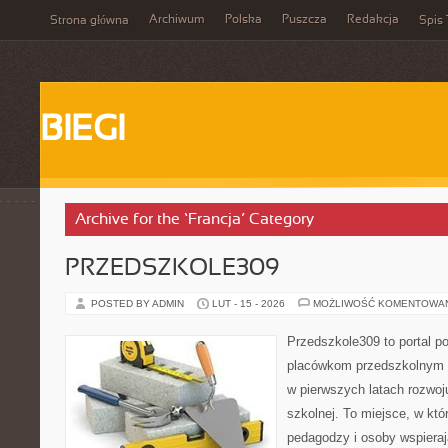
Archiwum
Polska
Puszcza
Redakcja
Strona główna
Spis 
BIEGI
Archive for the ‘Francja’ Category
PRZEDSZKOLE309
POSTED BY ADMIN
LUT - 15 - 2026
MOŻLIWOŚĆ KOMENTOWA
Przedszkole309 to portal p
placówkom przedszkolnym o
w pierwszych latach rozwoj
szkolnej. To miejsce, w kt
pedagodzy i osoby wspieraj