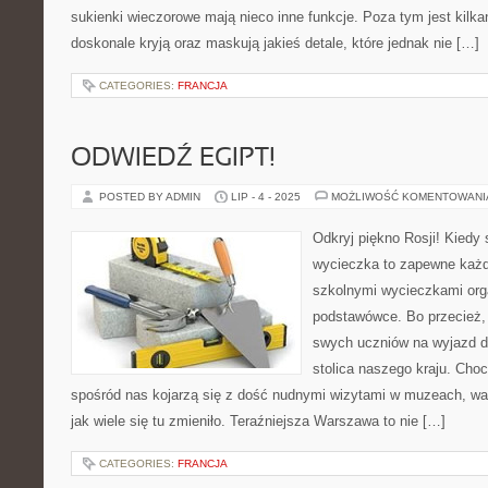
sukienki wieczorowe mają nieco inne funkcje. Poza tym jest kilkan
doskonale kryją oraz maskują jakieś detale, które jednak nie […]
CATEGORIES:
FRANCJA
ODWIEDŹ EGIPT!
POSTED BY ADMIN
LIP - 4 - 2025
MOŻLIWOŚĆ KOMENTOWAN
Odkryj piękno Rosji! Kiedy
wycieczka to zapewne każd
szkolnymi wycieczkami org
podstawówce. Bo przecież, 
swych uczniów na wyjazd do
stolica naszego kraju. Cho
spośród nas kojarzą się z dość nudnymi wizytami w muzeach, wa
jak wiele się tu zmieniło. Teraźniejsza Warszawa to nie […]
CATEGORIES:
FRANCJA