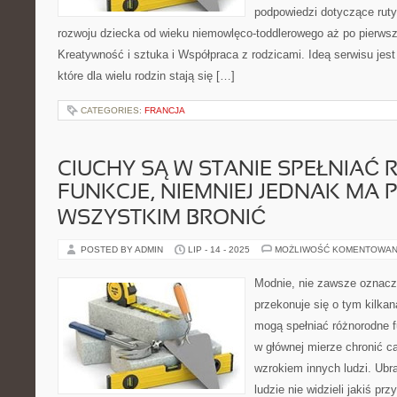
podpowiedzi dotyczące rut
rozwoju dziecka od wieku niemowlęco-toddlerowego aż po pierwsz
Kreatywność i sztuka i Współpraca z rodzicami. Ideą serwisu jes
które dla wielu rodzin stają się […]
CATEGORIES:
FRANCJA
CIUCHY SĄ W STANIE SPEŁNIAĆ
FUNKCJE, NIEMNIEJ JEDNAK MA 
WSZYSTKIM BRONIĆ
POSTED BY ADMIN
LIP - 14 - 2025
MOŻLIWOŚĆ KOMENTOWAN
Modnie, nie zawsze oznacz
przekonuje się o tym kilka
mogą spełniać różnorodne f
w głównej mierze chronić ca
wzrokiem innych ludzi. Ubra
ludzie nie widzieli jakiś pr