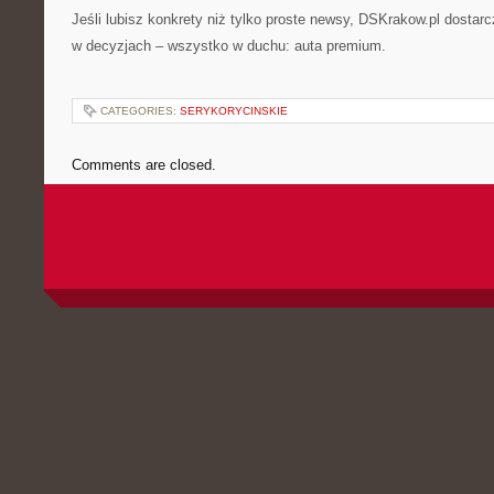
Jeśli lubisz konkrety niż tylko proste newsy, DSKrakow.pl dostarc
w decyzjach – wszystko w duchu: auta premium.
CATEGORIES:
SERYKORYCINSKIE
Comments are closed.