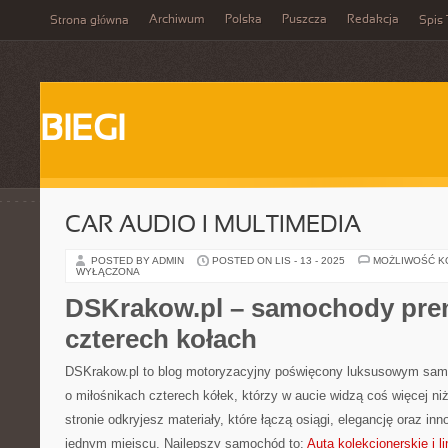
Archiwum
Polska
Puszcza
Redakcja
Strona główna
Spis 
BIEGI
CAR AUDIO I MULTIMEDIA
POSTED BY ADMIN
POSTED ON LIS - 13 - 2025
MOŻLIWOŚĆ 
WYŁĄCZONA
DSKrakow.pl – samochody prem
czterech kołach
DSKrakow.pl to blog motoryzacyjny poświęcony luksusowym sa
o miłośnikach czterech kółek, którzy w aucie widzą coś więcej ni
stronie odkryjesz materiały, które łączą osiągi, elegancję oraz i
jednym miejscu. Najlepszy samochód to:
Auta kolekcjonerskie i l