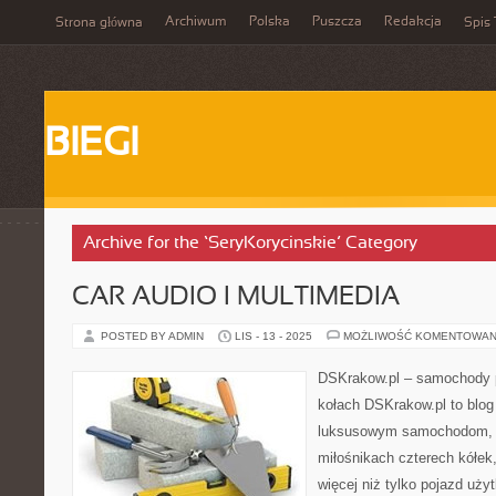
Archiwum
Polska
Puszcza
Redakcja
Strona główna
Spis 
BIEGI
Archive for the ‘SeryKorycinskie’ Category
CAR AUDIO I MULTIMEDIA
POSTED BY ADMIN
LIS - 13 - 2025
MOŻLIWOŚĆ KOMENTOWAN
DSKrakow.pl – samochody p
kołach DSKrakow.pl to blo
luksusowym samochodom, t
miłośnikach czterech kółek
więcej niż tylko pojazd uży