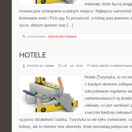
materiały, które łączą osiąg
innowacyjne rozwiązania w jednym miejscu. Najlepszy samochód t
limitowane serie i Pick-upy.To przestrzeń, w której auta premium 
życia, dobrym gustem oraz […]
CATEGORIES:
SERYKORYCINSKIE
HOTELE
POSTED BY ADMIN
LIP - 18 - 2025
MOŻLIWOŚĆ KOMENTOWAN
Hotele {Turystyka, to szcze
z każdym okresem zdobywa 
zdecydowanie regularnie wz
zainteresowanych tą dziedz
ciekawa, co jest wynikiem p
znacznie bardziej ciekawych
są przez działalność ludzką. Turystyka to nie tylko zwiedzanie, 
kultury, ale to również inne elementy, które pozwalają polepszać t