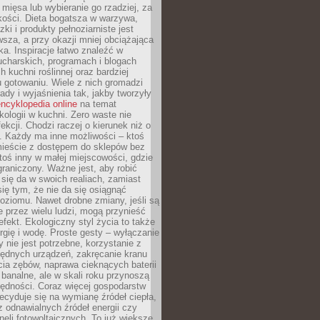
 mięsa lub wybieranie go rzadziej, za
akości. Dieta bogatsza w warzywa,
ki i produkty pełnoziarniste jest
sza, a przy okazji mniej obciążająca
ka. Inspiracje łatwo znaleźć w
charskich, programach i blogach
 kuchni roślinnej oraz bardziej
gotowaniu. Wiele z nich gromadzi
rady i wyjaśnienia tak, jakby tworzyły
ncyklopedia online
na temat
kologii w kuchni. Zero waste nie
ekcji. Chodzi raczej o kierunek niż o
. Każdy ma inne możliwości – ktoś
ieście z dostępem do sklepów bez
oś inny w małej miejscowości, gdzie
graniczony. Ważne jest, aby robić
k się da w swoich realiach, zamiast
ię tym, że nie da się osiągnąć
poziomu. Nawet drobne zmiany, jeśli są
 przez wielu ludzi, mogą przynieść
fekt. Ekologiczny styl życia to także
rgię i wodę. Proste gesty – wyłączanie
y nie jest potrzebne, korzystanie z
ędnych urządzeń, zakręcanie kranu
ia zębów, naprawa cieknących baterii
 banalne, ale w skali roku przynoszą
zędności. Coraz więcej gospodarstw
cyduje się na wymianę źródeł ciepła,
z odnawialnych źródeł energii czy
aneli fotowoltaicznych. To już większe