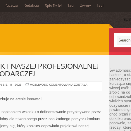
Puszcza
Redakcja
Tagi
Zwroty
Tagi
Spis Treści
SUB
EKT NASZEJ PROFESJONALNEJ
Świadomość 
PODARCZEJ
hasłem, a st
zanieczyszc
kurczące się
ZAPISUJĄC
SIE - 8 - 2025
MOŻLIWOŚĆ KOMENTOWANIA
ZOSTAŁA
więcej osób 
PROJEKT
NASZEJ
zrobić na co
PROFESJONALNEJ
odpowiedzial
JEDNOSTKI
zkuje na arenie innowacji
GOSPODARCZEJ
wielkich sy
oczywiście n
powtarzalnyc
 napisaniem wniosku o dofinansowanie przypisywane przez
choć brzmi r
do kilku pro
dobry dla stworzonego przez nas żadnego pomysłu konkurs.
ponownie, se
ujemy się, który konkurs odpowiada projektowi naszej
rzeczy, któr