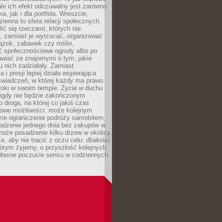
ale ich efekt odczuwalny jest zarówno
a, jak i dla portfela. Wreszcie,
zienna to sfera relacji społecznych.
ić się rzeczami, których nie
, zamiast je wyrzucać, organizować
ążek, zabawek czy roślin,
ć społecznościowe ogrody albo po
wiać ze znajomymi o tym, jakie
u nich zadziałały. Zamiast
 i presji lepiej działa wspierająca
wiadczeń, w której każdy ma prawo
roki w swoim tempie. Życie w duchu
nigdy nie będzie zakończonym
o droga, na której co jakiś czas
owe możliwości: może kolejnym
zie ograniczenie podróży samolotem,
dzenie jednego dnia bez zakupów w
może posadzenie kilku drzew w okolicy.
e, aby nie tracić z oczu celu: dbałości
tórym żyjemy, o przyszłość kolejnych
 własne poczucie sensu w codziennych