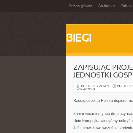
Archiwum
Polska
Strona główna
BIEGI
ZAPISUJĄC PROJ
JEDNOSTKI GOS
POSTED BY ADMIN
POSTED ON 
WYŁĄCZONA
Rzeczpospolita Polska dopiero rac
Zanim weźmiemy się do pracy nad
Unię Europejką winnyśmy odkryć 
Jeśli prawidłowo wcześnie zorient