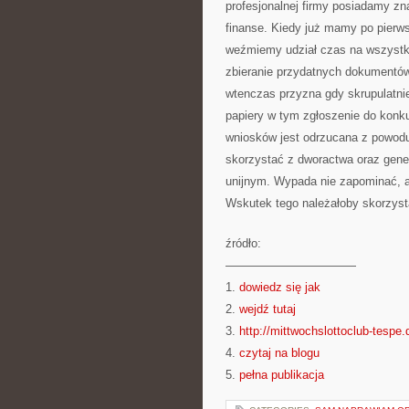
profesjonalnej firmy posiadamy z
finanse. Kiedy już mamy po pierws
weźmiemy udział czas na wszystki
zbieranie przydatnych dokumentów 
wtenczas przyzna gdy skrupulatni
papiery w tym zgłoszenie do konku
wniosków jest odrzucana z powodu
skorzystać z dworactwa oraz gen
unijnym. Wypada nie zapominać, ab
Wskutek tego należałoby skorzysta
źródło:
———————————
1.
dowiedz się jak
2.
wejdź tutaj
3.
http://mittwochslottoclub-tespe.
4.
czytaj na blogu
5.
pełna publikacja