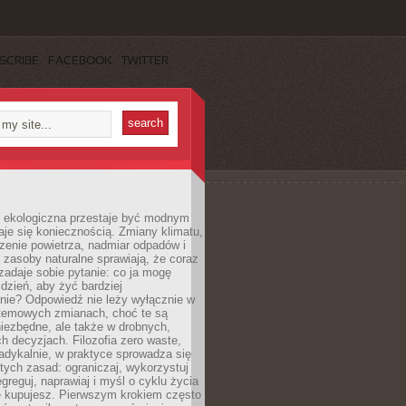
SCRIBE
FACEBOOK
TWITTER
ekologiczna przestaje być modnym
aje się koniecznością. Zmiany klimatu,
zenie powietrza, nadmiar odpadów i
 zasoby naturalne sprawiają, że coraz
zadaje sobie pytanie: co ja mogę
 dzień, aby żyć bardziej
nie? Odpowiedź nie leży wyłącznie w
stemowych zmianach, choć te są
iezbędne, ale także w drobnych,
h decyzjach. Filozofia zero waste,
adykalnie, w praktyce sprowadza się
stych zasad: ograniczaj, wykorzystuj
greguj, naprawiaj i myśl o cyklu życia
e kupujesz. Pierwszym krokiem często