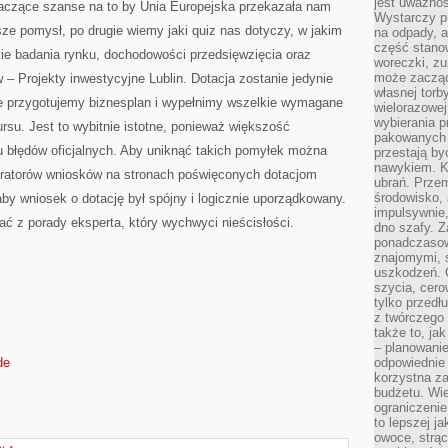
jest uważnoś
naczące szanse na to by Unia Europejska przekazała nam
Wystarczy p
ze pomysł, po drugie wiemy jaki quiz nas dotyczy, w jakim
na odpady, a
część stano
e badania rynku, dochodowości przedsięwzięcia oraz
woreczki, zu
może zacząć
– Projekty inwestycyjne Lublin. Dotacja zostanie jedynie
własnej torb
e przygotujemy biznesplan i wypełnimy wszelkie wymagane
wielorazowej
wybierania 
rsu. Jest to wybitnie istotne, ponieważ większość
pakowanych 
 błędów oficjalnych. Aby uniknąć takich pomyłek można
przestają by
nawykiem. K
eratorów wniosków na stronach poświęconych dotacjom
ubrań. Prze
środowisko,
y wniosek o dotację był spójny i logicznie uporządkowany.
impulsywnie,
ć z porady eksperta, który wychwyci nieścisłości.
dno szafy. Z
ponadczasow
znajomymi, 
uszkodzeń. 
szycia, cero
tylko przedłu
z twórczego
także to, ja
– planowanie
de
odpowiednie
korzystna za
budżetu. Wie
ograniczenie
to lepszej j
owoce, strącz