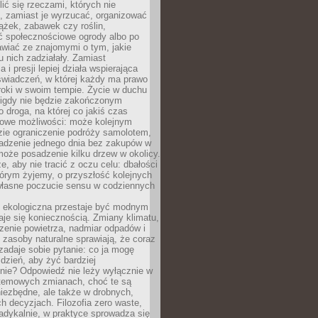
ić się rzeczami, których nie
, zamiast je wyrzucać, organizować
ążek, zabawek czy roślin,
ć społecznościowe ogrody albo po
wiać ze znajomymi o tym, jakie
u nich zadziałały. Zamiast
 i presji lepiej działa wspierająca
wiadczeń, w której każdy ma prawo
roki w swoim tempie. Życie w duchu
nigdy nie będzie zakończonym
o droga, na której co jakiś czas
owe możliwości: może kolejnym
zie ograniczenie podróży samolotem,
dzenie jednego dnia bez zakupów w
może posadzenie kilku drzew w okolicy.
e, aby nie tracić z oczu celu: dbałości
tórym żyjemy, o przyszłość kolejnych
 własne poczucie sensu w codziennych
ekologiczna przestaje być modnym
aje się koniecznością. Zmiany klimatu,
zenie powietrza, nadmiar odpadów i
 zasoby naturalne sprawiają, że coraz
zadaje sobie pytanie: co ja mogę
 dzień, aby żyć bardziej
nie? Odpowiedź nie leży wyłącznie w
stemowych zmianach, choć te są
iezbędne, ale także w drobnych,
h decyzjach. Filozofia zero waste,
adykalnie, w praktyce sprowadza się