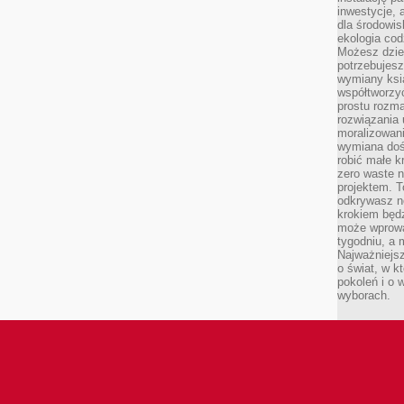
inwestycje, 
dla środowisk
ekologia cod
Możesz dziel
potrzebujesz
wymiany ksi
współtworzy
prostu rozma
rozwiązania 
moralizowania
wymiana doś
robić małe k
zero waste 
projektem. T
odkrywasz n
krokiem będ
może wprowa
tygodniu, a 
Najważniejsz
o świat, w k
pokoleń i o
wyborach.