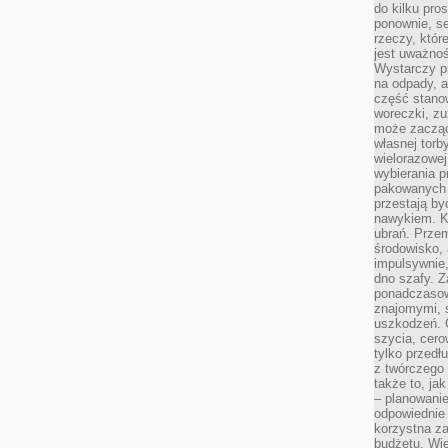
do kilku pro
ponownie, se
rzeczy, któr
jest uważnoś
Wystarczy p
na odpady, a
część stano
woreczki, zu
może zacząć
własnej torb
wielorazowej
wybierania 
pakowanych 
przestają by
nawykiem. K
ubrań. Prze
środowisko,
impulsywnie,
dno szafy. Z
ponadczasow
znajomymi, 
uszkodzeń. 
szycia, cero
tylko przedłu
z twórczego
także to, ja
– planowanie
odpowiednie
korzystna za
budżetu. Wie