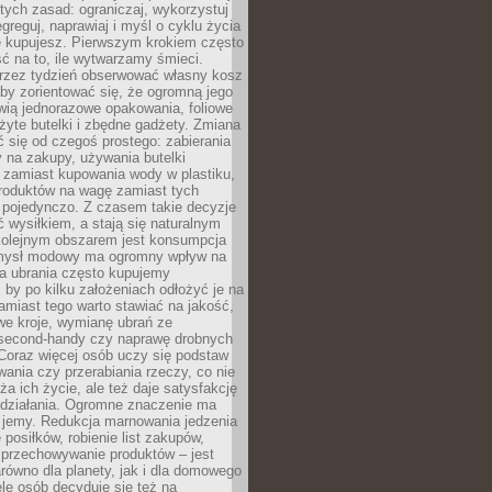
stych zasad: ograniczaj, wykorzystuj
greguj, naprawiaj i myśl o cyklu życia
e kupujesz. Pierwszym krokiem często
ć na to, ile wytwarzamy śmieci.
rzez tydzień obserwować własny kosz
by zorientować się, że ogromną jego
wią jednorazowe opakowania, foliowe
żyte butelki i zbędne gadżety. Zmiana
 się od czegoś prostego: zabierania
y na zakupy, używania butelki
 zamiast kupowania wody w plastiku,
produktów na wagę zamiast tych
pojedynczo. Z czasem takie decyzje
ć wysiłkiem, a stają się naturalnym
olejnym obszarem jest konsumpcja
mysł modowy ma ogromny wpływ na
 a ubrania często kupujemy
 by po kilku założeniach odłożyć je na
amiast tego warto stawiać na jakość,
e kroje, wymianę ubrań ze
second-handy czy naprawę drobnych
Coraz więcej osób uczy się podstaw
wania czy przerabiania rzeczy, co nie
ża ich życie, ale też daje satysfakcję
 działania. Ogromne znaczenie ma
k jemy. Redukcja marnowania jedzenia
 posiłków, robienie list zakupów,
 przechowywanie produktów – jest
równo dla planety, jak i dla domowego
le osób decyduje się też na