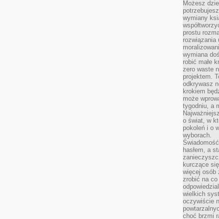
Możesz dziel
potrzebujesz
wymiany ksi
współtworzy
prostu rozma
rozwiązania 
moralizowania
wymiana doś
robić małe k
zero waste 
projektem. T
odkrywasz n
krokiem będ
może wprowa
tygodniu, a 
Najważniejsz
o świat, w k
pokoleń i o
wyborach.
Świadomość 
hasłem, a st
zanieczyszc
kurczące się
więcej osób 
zrobić na co
odpowiedzial
wielkich sy
oczywiście n
powtarzalnyc
choć brzmi r