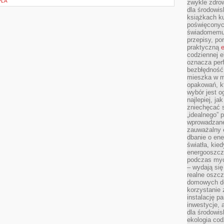
PLA
zwykle zdrow
dla środowis
książkach ku
poświęconych
świadomemu 
przepisy, po
praktyczną
e
codziennej e
oznacza perf
bezbłędność
mieszka w m
opakowań, kt
wybór jest o
najlepiej, ja
zniechęcać s
„idealnego” 
wprowadzane
zauważalny e
dbanie o ene
światła, kied
energooszcz
podczas myc
– wydają się
realne oszc
domowych de
korzystanie 
instalację p
inwestycje, 
dla środowisk
ekologia cod