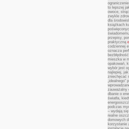
ograniczenie
to lepszej j
owoce, strącz
zwykle zdrow
dla środowis
książkach ku
poświęconych
świadomemu 
przepisy, po
praktyczną
e
codziennej e
oznacza perf
bezbłędność
mieszka w m
opakowań, kt
wybór jest o
najlepiej, ja
zniechęcać s
„idealnego” 
wprowadzane
zauważalny e
dbanie o ene
światła, kied
energooszcz
podczas myc
– wydają się
realne oszc
domowych de
korzystanie 
instalację p