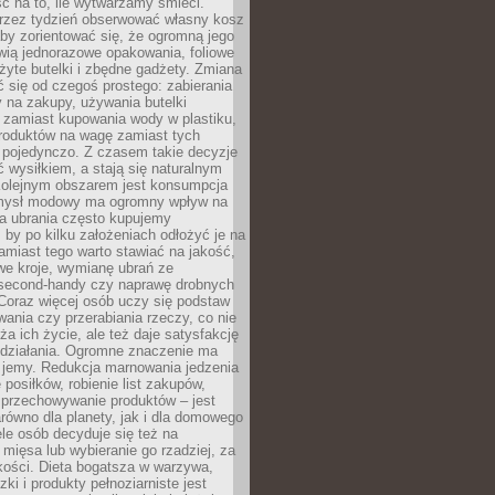
ć na to, ile wytwarzamy śmieci.
rzez tydzień obserwować własny kosz
by zorientować się, że ogromną jego
wią jednorazowe opakowania, foliowe
żyte butelki i zbędne gadżety. Zmiana
 się od czegoś prostego: zabierania
y na zakupy, używania butelki
 zamiast kupowania wody w plastiku,
produktów na wagę zamiast tych
pojedynczo. Z czasem takie decyzje
ć wysiłkiem, a stają się naturalnym
olejnym obszarem jest konsumpcja
mysł modowy ma ogromny wpływ na
 a ubrania często kupujemy
 by po kilku założeniach odłożyć je na
amiast tego warto stawiać na jakość,
e kroje, wymianę ubrań ze
second-handy czy naprawę drobnych
Coraz więcej osób uczy się podstaw
wania czy przerabiania rzeczy, co nie
ża ich życie, ale też daje satysfakcję
 działania. Ogromne znaczenie ma
k jemy. Redukcja marnowania jedzenia
 posiłków, robienie list zakupów,
 przechowywanie produktów – jest
równo dla planety, jak i dla domowego
le osób decyduje się też na
 mięsa lub wybieranie go rzadziej, za
akości. Dieta bogatsza w warzywa,
ki i produkty pełnoziarniste jest