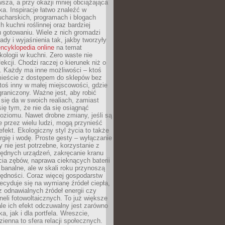
sza, a przy okazji mniej obciążająca
ka. Inspiracje łatwo znaleźć w
charskich, programach i blogach
 kuchni roślinnej oraz bardziej
gotowaniu. Wiele z nich gromadzi
rady i wyjaśnienia tak, jakby tworzyły
ncyklopedia online
na temat
kologii w kuchni. Zero waste nie
ekcji. Chodzi raczej o kierunek niż o
. Każdy ma inne możliwości – ktoś
ieście z dostępem do sklepów bez
oś inny w małej miejscowości, gdzie
graniczony. Ważne jest, aby robić
k się da w swoich realiach, zamiast
ię tym, że nie da się osiągnąć
poziomu. Nawet drobne zmiany, jeśli są
 przez wielu ludzi, mogą przynieść
fekt. Ekologiczny styl życia to także
rgię i wodę. Proste gesty – wyłączanie
y nie jest potrzebne, korzystanie z
ędnych urządzeń, zakręcanie kranu
ia zębów, naprawa cieknących baterii
 banalne, ale w skali roku przynoszą
zędności. Coraz więcej gospodarstw
cyduje się na wymianę źródeł ciepła,
z odnawialnych źródeł energii czy
aneli fotowoltaicznych. To już większe
ale ich efekt odczuwalny jest zarówno
a, jak i dla portfela. Wreszcie,
zienna to sfera relacji społecznych.