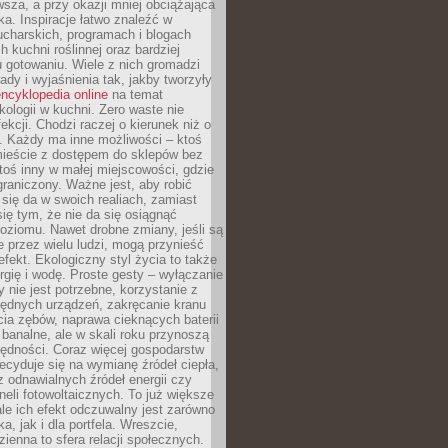
sza, a przy okazji mniej obciążająca
ka. Inspiracje łatwo znaleźć w
charskich, programach i blogach
 kuchni roślinnej oraz bardziej
gotowaniu. Wiele z nich gromadzi
rady i wyjaśnienia tak, jakby tworzyły
ncyklopedia online
na temat
kologii w kuchni. Zero waste nie
ekcji. Chodzi raczej o kierunek niż o
. Każdy ma inne możliwości – ktoś
ieście z dostępem do sklepów bez
oś inny w małej miejscowości, gdzie
graniczony. Ważne jest, aby robić
k się da w swoich realiach, zamiast
ię tym, że nie da się osiągnąć
poziomu. Nawet drobne zmiany, jeśli są
 przez wielu ludzi, mogą przynieść
fekt. Ekologiczny styl życia to także
rgię i wodę. Proste gesty – wyłączanie
y nie jest potrzebne, korzystanie z
ędnych urządzeń, zakręcanie kranu
ia zębów, naprawa cieknących baterii
 banalne, ale w skali roku przynoszą
zędności. Coraz więcej gospodarstw
cyduje się na wymianę źródeł ciepła,
z odnawialnych źródeł energii czy
aneli fotowoltaicznych. To już większe
ale ich efekt odczuwalny jest zarówno
a, jak i dla portfela. Wreszcie,
zienna to sfera relacji społecznych.