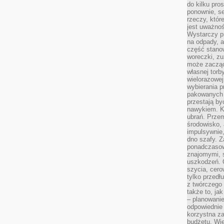
do kilku pro
ponownie, se
rzeczy, któr
jest uważnoś
Wystarczy p
na odpady, a
część stano
woreczki, zu
może zacząć
własnej torb
wielorazowej
wybierania 
pakowanych 
przestają by
nawykiem. K
ubrań. Prze
środowisko,
impulsywnie,
dno szafy. Z
ponadczasow
znajomymi, 
uszkodzeń. 
szycia, cero
tylko przedłu
z twórczego
także to, ja
– planowanie
odpowiednie
korzystna za
budżetu. Wie