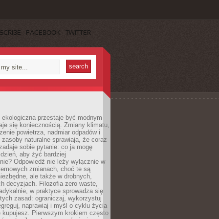
SCRIBE
FACEBOOK
TWITTER
ekologiczna przestaje być modnym
aje się koniecznością. Zmiany klimatu,
zenie powietrza, nadmiar odpadów i
 zasoby naturalne sprawiają, że coraz
zadaje sobie pytanie: co ja mogę
 dzień, aby żyć bardziej
nie? Odpowiedź nie leży wyłącznie w
stemowych zmianach, choć te są
iezbędne, ale także w drobnych,
h decyzjach. Filozofia zero waste,
adykalnie, w praktyce sprowadza się
stych zasad: ograniczaj, wykorzystuj
greguj, naprawiaj i myśl o cyklu życia
e kupujesz. Pierwszym krokiem często