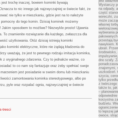
jest uważnoś
ś jest trochę inaczej, bowiem kominki bywają
Wystarczy p
na odpady, a
nacza to nic innego jak najzwyczajniej w świecie fakt, że
część stano
ać nie tylko w mieszkaniu, gdzie jest na to należyte
woreczki, zu
może zacząć
ć pomocny do tego komin. Dzisiaj kominek możemy
własnej torb
 Jakim sposobem to możliwe? Niezwykle prosto! Ujawnia
wielorazowej
wybierania 
na. To znamienite rozwiązanie dla każdego, zwłaszcza dla
pakowanych 
przestają by
twość użytkowania. Otóż dzisiaj istnieją kominki
nawykiem. K
ako kominki elektryczne, które nie żądają kładzenia do
ubrań. Prze
środowisko,
rzy uważają, że jest to pewnego rodzaju imitacja kominka,
impulsywnie,
k z oryginalnego zdarzenia. Czy to jednakże ważne, co
dno szafy. Z
ponadczasow
osiadać to co nam się fantazjuje oraz żeby spełniać swoje
znajomymi, 
uszkodzeń. 
 marzeniem jest posiadanie w swoim domu lub mieszkaniu
szycia, cero
liwości zamontowania kominka stereotypowego, albo po
tylko przedłu
z twórczego
rzu, pyle oraz rozpalać ognia, najzwyczajniej w świecie
także to, ja
– planowanie
odpowiednie
korzystna za
budżetu. Wie
ograniczenie
s-tresci
to lepszej j
owoce, strącz