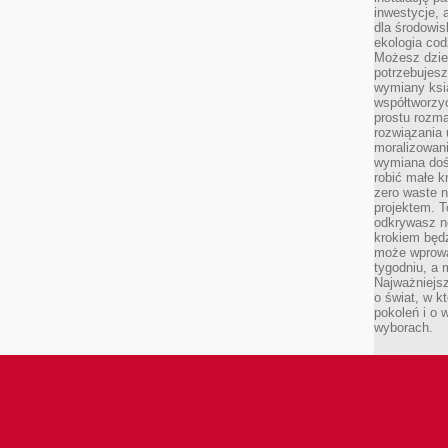
inwestycje, 
dla środowisk
ekologia cod
Możesz dziel
potrzebujesz
wymiany ksi
współtworzy
prostu rozma
rozwiązania 
moralizowania
wymiana doś
robić małe k
zero waste 
projektem. T
odkrywasz n
krokiem będ
może wprowa
tygodniu, a 
Najważniejsz
o świat, w k
pokoleń i o
wyborach.