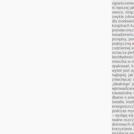
ograniczenie
to lepszej j
owoce, strącz
zwykle zdrow
dla środowis
książkach ku
poświęconych
świadomemu 
przepisy, po
praktyczną
e
codziennej e
oznacza perf
bezbłędność
mieszka w m
opakowań, kt
wybór jest o
najlepiej, ja
zniechęcać s
„idealnego” 
wprowadzane
zauważalny e
dbanie o ene
światła, kied
energooszcz
podczas myc
– wydają się
realne oszc
domowych de
korzystanie 
instalację p