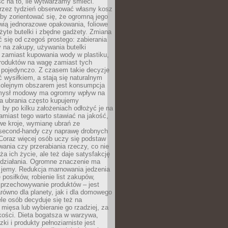
ć na to, ile wytwarzamy śmieci.
rzez tydzień obserwować własny kosz
by zorientować się, że ogromną jego
wią jednorazowe opakowania, foliowe
żyte butelki i zbędne gadżety. Zmiana
 się od czegoś prostego: zabierania
y na zakupy, używania butelki
 zamiast kupowania wody w plastiku,
produktów na wagę zamiast tych
pojedynczo. Z czasem takie decyzje
ć wysiłkiem, a stają się naturalnym
olejnym obszarem jest konsumpcja
mysł modowy ma ogromny wpływ na
 a ubrania często kupujemy
 by po kilku założeniach odłożyć je na
amiast tego warto stawiać na jakość,
e kroje, wymianę ubrań ze
second-handy czy naprawę drobnych
Coraz więcej osób uczy się podstaw
wania czy przerabiania rzeczy, co nie
ża ich życie, ale też daje satysfakcję
 działania. Ogromne znaczenie ma
k jemy. Redukcja marnowania jedzenia
 posiłków, robienie list zakupów,
 przechowywanie produktów – jest
równo dla planety, jak i dla domowego
le osób decyduje się też na
 mięsa lub wybieranie go rzadziej, za
akości. Dieta bogatsza w warzywa,
ki i produkty pełnoziarniste jest