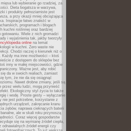
 mięsa lub wybieranie go rzadziej, za
akości. Dieta bogatsza w warzywa,
ki i produkty pełnoziarniste jest
sza, a przy okazji mniej obciążająca
ka. Inspiracje łatwo znaleźć w
charskich, programach i blogach
 kuchni roślinnej oraz bardziej
gotowaniu. Wiele z nich gromadzi
rady i wyjaśnienia tak, jakby tworzyły
ncyklopedia online
na temat
kologii w kuchni. Zero waste nie
ekcji. Chodzi raczej o kierunek niż o
. Każdy ma inne możliwości – ktoś
ieście z dostępem do sklepów bez
oś inny w małej miejscowości, gdzie
graniczony. Ważne jest, aby robić
k się da w swoich realiach, zamiast
ię tym, że nie da się osiągnąć
poziomu. Nawet drobne zmiany, jeśli są
 przez wielu ludzi, mogą przynieść
fekt. Ekologiczny styl życia to także
rgię i wodę. Proste gesty – wyłączanie
y nie jest potrzebne, korzystanie z
ędnych urządzeń, zakręcanie kranu
ia zębów, naprawa cieknących baterii
 banalne, ale w skali roku przynoszą
zędności. Coraz więcej gospodarstw
cyduje się na wymianę źródeł ciepła,
z odnawialnych źródeł energii czy
aneli fotowoltaicznych. To już większe