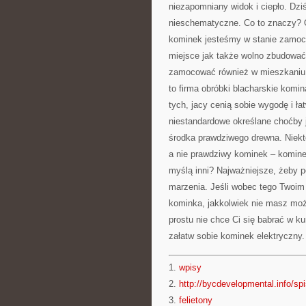
niezapomniany widok i ciepło. Dzi
nieschematyczne. Co to znaczy? Oz
kominek jesteśmy w stanie zamocow
miejsce jak także wolno zbudowa
zamocować również w mieszkaniu!
to firma obróbki blacharskie komi
tych, jacy cenią sobie wygodę i ła
niestandardowe określane choćby j
środka prawdziwego drewna. Niektó
a nie prawdziwy kominek – komine
myślą inni? Najważniejsze, żeby p
marzenia. Jeśli wobec tego Twoim
kominka, jakkolwiek nie masz moż
prostu nie chce Ci się babrać w ku
załatw sobie kominek elektryczny.
1.
wpisy
2.
http://bycdevelopmental.info/spi
3.
felietony