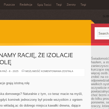
Puszcza
Redakcja
Tagi
Zwroty
Tagi
Spis Treści
SUB
AMY RACJĘ, ŻE IZOLACJE
Świadomość 
ROLĘ
hasłem, a st
zanieczyszc
kurczące się
ZAPEWNE
 PAŹ - 8 - 2025
MOŻLIWOŚĆ KOMENTOWANIA
ZOSTAŁA
więcej osób 
PRZYZNAMY
RACJĘ,
zrobić na co
ŻE
odpowiedzial
IZOLACJE
je grają istotną rolę
wielkich sy
GRAJĄ
ISTOTNĄ
oczywiście n
ROLĘ
powtarzalnyc
ska domowego? Naturalnie z tym, co teraz macie na myśli,
choć brzmi r
do kilku pro
egdyś kominek jednoczony był przede wszystkim z ogniem
ponownie, se
no wkładaj,ac do dobrego miejsca kawałki drewna, dające
rzeczy, któr