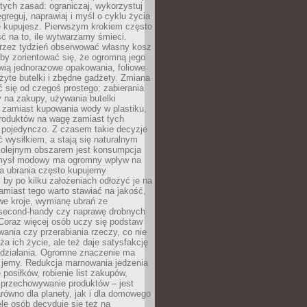
stych zasad: ograniczaj, wykorzystuj
greguj, naprawiaj i myśl o cyklu życia
e kupujesz. Pierwszym krokiem często
ć na to, ile wytwarzamy śmieci.
rzez tydzień obserwować własny kosz
by zorientować się, że ogromną jego
wią jednorazowe opakowania, foliowe
żyte butelki i zbędne gadżety. Zmiana
 się od czegoś prostego: zabierania
y na zakupy, używania butelki
 zamiast kupowania wody w plastiku,
produktów na wagę zamiast tych
pojedynczo. Z czasem takie decyzje
ć wysiłkiem, a stają się naturalnym
olejnym obszarem jest konsumpcja
mysł modowy ma ogromny wpływ na
 a ubrania często kupujemy
 by po kilku założeniach odłożyć je na
amiast tego warto stawiać na jakość,
e kroje, wymianę ubrań ze
second-handy czy naprawę drobnych
Coraz więcej osób uczy się podstaw
wania czy przerabiania rzeczy, co nie
ża ich życie, ale też daje satysfakcję
 działania. Ogromne znaczenie ma
k jemy. Redukcja marnowania jedzenia
 posiłków, robienie list zakupów,
 przechowywanie produktów – jest
równo dla planety, jak i dla domowego
le osób decyduje się też na