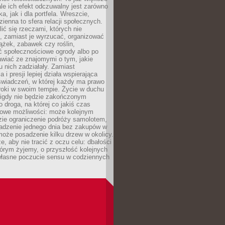
ale ich efekt odczuwalny jest zarówno
a, jak i dla portfela. Wreszcie,
zienna to sfera relacji społecznych.
ić się rzeczami, których nie
, zamiast je wyrzucać, organizować
ążek, zabawek czy roślin,
ć społecznościowe ogrody albo po
wiać ze znajomymi o tym, jakie
u nich zadziałały. Zamiast
 i presji lepiej działa wspierająca
wiadczeń, w której każdy ma prawo
roki w swoim tempie. Życie w duchu
nigdy nie będzie zakończonym
o droga, na której co jakiś czas
owe możliwości: może kolejnym
zie ograniczenie podróży samolotem,
dzenie jednego dnia bez zakupów w
może posadzenie kilku drzew w okolicy.
e, aby nie tracić z oczu celu: dbałości
tórym żyjemy, o przyszłość kolejnych
 własne poczucie sensu w codziennych