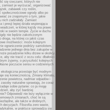
ić się rzeczami, których nie
, zamiast je wyrzucać, organizować
ążek, zabawek czy roślin,
ć społecznościowe ogrody albo po
wiać ze znajomymi o tym, jakie
u nich zadziałały. Zamiast
 i presji lepiej działa wspierająca
wiadczeń, w której każdy ma prawo
roki w swoim tempie. Życie w duchu
nigdy nie będzie zakończonym
o droga, na której co jakiś czas
owe możliwości: może kolejnym
zie ograniczenie podróży samolotem,
dzenie jednego dnia bez zakupów w
może posadzenie kilku drzew w okolicy.
e, aby nie tracić z oczu celu: dbałości
tórym żyjemy, o przyszłość kolejnych
 własne poczucie sensu w codziennych
ekologiczna przestaje być modnym
aje się koniecznością. Zmiany klimatu,
zenie powietrza, nadmiar odpadów i
 zasoby naturalne sprawiają, że coraz
zadaje sobie pytanie: co ja mogę
 dzień, aby żyć bardziej
nie? Odpowiedź nie leży wyłącznie w
stemowych zmianach, choć te są
iezbędne, ale także w drobnych,
h decyzjach. Filozofia zero waste,
adykalnie, w praktyce sprowadza się