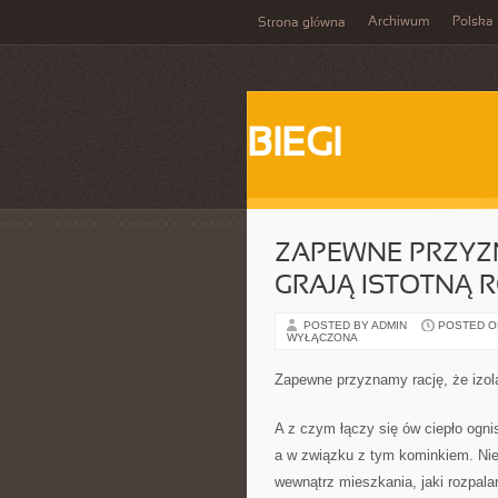
Archiwum
Polska
Strona główna
BIEGI
ZAPEWNE PRZYZN
GRAJĄ ISTOTNĄ 
POSTED BY ADMIN
POSTED ON
WYŁĄCZONA
Zapewne przyznamy rację, że izolac
A z czym łączy się ów ciepło ogni
a w związku z tym kominkiem. Ni
wewnątrz mieszkania, jaki rozpala