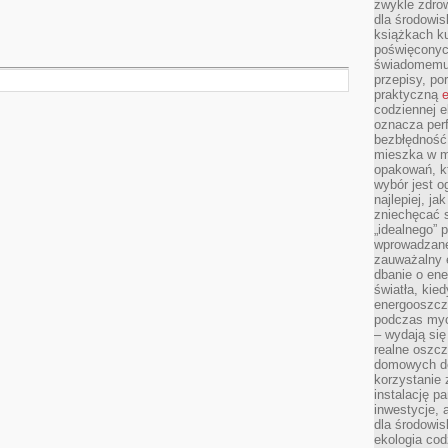
zwykle zdrow
dla środowis
książkach ku
poświęconych
świadomemu 
przepisy, po
praktyczną
e
codziennej e
oznacza perf
bezbłędność
mieszka w m
opakowań, kt
wybór jest o
najlepiej, ja
zniechęcać s
„idealnego” 
wprowadzane
zauważalny e
dbanie o ene
światła, kied
energooszcz
podczas myc
– wydają się
realne oszc
domowych de
korzystanie 
instalację p
inwestycje, 
dla środowisk
ekologia cod