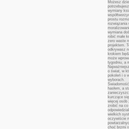
Możesz dziel
potrzebujesz
wymiany ksi
współtworzy
prostu rozma
rozwiązania 
moralizowania
wymiana doś
robić małe k
zero waste 
projektem. T
odkrywasz n
krokiem będ
może wprowa
tygodniu, a 
Najważniejsz
o świat, w k
pokoleń i o
wyborach.
Świadomość 
hasłem, a st
zanieczyszc
kurczące się
więcej osób 
zrobić na co
odpowiedzial
wielkich sy
oczywiście n
powtarzalnyc
choć brzmi r