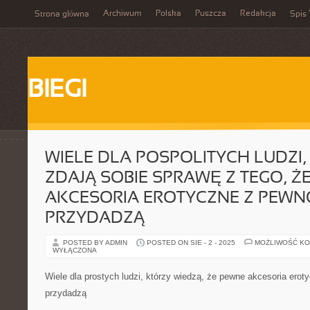
Archiwum
Polska
Puszcza
Redakcja
Strona główna
Spis 
BIEGI
WIELE DLA POSPOLITYCH LUDZI,
ZDAJĄ SOBIE SPRAWĘ Z TEGO, Ż
AKCESORIA EROTYCZNE Z PEWNO
PRZYDADZĄ
POSTED BY ADMIN
POSTED ON SIE - 2 - 2025
MOŻLIWOŚĆ K
WYŁĄCZONA
Wiele dla prostych ludzi, którzy wiedzą, że pewne akcesoria erot
przydadzą