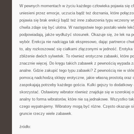
W pewnych momentach w życiu każdego człowieka pojawia się ch
uniesieni przez emocje, uczucia bądź też doznania, które połączo
pojawia się brak erekcji bądź też inne zaburzenia typu wczesny 
chwila zdaje się być ulotna. W następstwie tego postało wiele lek
podpowiadają, jakże wydłużyć stosunek. Okazuje się, że lek na po
wybór. Erekcja nie nadciąga tak ekspresowo, dając partnerce chwi
to, aby rozkoszować się ciałkami złączonymi w jedność. Erotyka t
zbliżenie dwóch sylwetek. To również erotyczne zabawki, które 
znacznie więcej. Do kręgu takich zabawek z pewnością wypada zal
analne. Gdzie zakupić tego typu zabawki? Z pewnością nie w sk
pomocą nadchodzą sklepy erotyczne, jakie własną prostotą oraz 
zaspokajają potrzeby każdego gościa. Kulki gejszy to dodatkowy 
skorzystać. Osławiony wibrator również znajduje się w szerokiej o
analny to forma wibratorów, które nie są jednakowe. Wszystko tak
czego wypatrujemy. Wibratory mogą być różne. Często okazuje si
gruncie rzeczy wiele zabawek.
źródło:
———————————