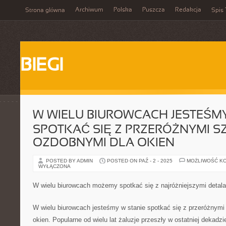
Archiwum
Polska
Puszcza
Redakcja
Strona główna
Spis 
BIEGI
W WIELU BIUROWCACH JESTEŚMY
SPOTKAĆ SIĘ Z PRZERÓŻNYMI S
OZDOBNYMI DLA OKIEN
POSTED BY ADMIN
POSTED ON PAŹ - 2 - 2025
MOŻLIWOŚĆ K
WYŁĄCZONA
W wielu biurowcach możemy spotkać się z najróżniejszymi detala
W wielu biurowcach jesteśmy w stanie spotkać się z przeróżnym
okien. Popularne od wielu lat żaluzje przeszły w ostatniej dekad