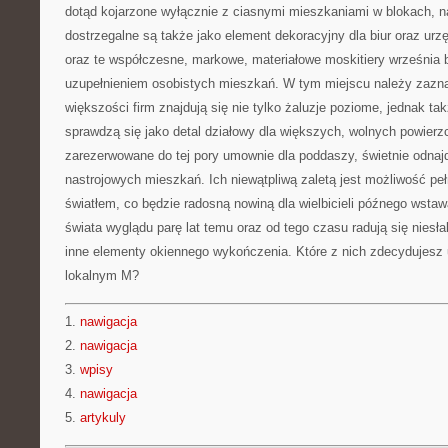
dotąd kojarzone wyłącznie z ciasnymi mieszkaniami w blokach, na
dostrzegalne są także jako element dekoracyjny dla biur oraz u
oraz te współczesne, markowe, materiałowe moskitiery września
uzupełnieniem osobistych mieszkań. W tym miejscu należy zazna
większości firm znajdują się nie tylko żaluzje poziome, jednak ta
sprawdzą się jako detal działowy dla większych, wolnych powierzc
zarezerwowane do tej pory umownie dla poddaszy, świetnie odnajd
nastrojowych mieszkań. Ich niewątpliwą zaletą jest możliwość peł
światłem, co będzie radosną nowiną dla wielbicieli późnego wstaw
świata wyglądu parę lat temu oraz od tego czasu radują się niesł
inne elementy okiennego wykończenia. Które z nich zdecydujesz
lokalnym M?
1.
nawigacja
2.
nawigacja
3.
wpisy
4.
nawigacja
5.
artykuly