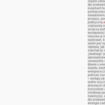
zwykle zdrow
dla środowis
książkach ku
poświęconych
świadomemu 
przepisy, po
praktyczną
e
codziennej e
oznacza perf
bezbłędność
mieszka w m
opakowań, kt
wybór jest o
najlepiej, ja
zniechęcać s
„idealnego” 
wprowadzane
zauważalny e
dbanie o ene
światła, kied
energooszcz
podczas myc
– wydają się
realne oszc
domowych de
korzystanie 
instalację p
inwestycje, 
dla środowisk
ekologia cod