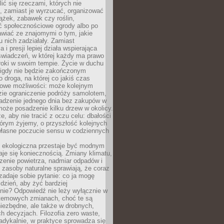
ić się rzeczami, których nie
, zamiast je wyrzucać, organizować
ążek, zabawek czy roślin,
ć społecznościowe ogrody albo po
wiać ze znajomymi o tym, jakie
u nich zadziałały. Zamiast
 i presji lepiej działa wspierająca
wiadczeń, w której każdy ma prawo
roki w swoim tempie. Życie w duchu
nigdy nie będzie zakończonym
o droga, na której co jakiś czas
owe możliwości: może kolejnym
zie ograniczenie podróży samolotem,
dzenie jednego dnia bez zakupów w
może posadzenie kilku drzew w okolicy.
e, aby nie tracić z oczu celu: dbałości
tórym żyjemy, o przyszłość kolejnych
 własne poczucie sensu w codziennych
ekologiczna przestaje być modnym
aje się koniecznością. Zmiany klimatu,
zenie powietrza, nadmiar odpadów i
 zasoby naturalne sprawiają, że coraz
zadaje sobie pytanie: co ja mogę
 dzień, aby żyć bardziej
nie? Odpowiedź nie leży wyłącznie w
stemowych zmianach, choć te są
iezbędne, ale także w drobnych,
h decyzjach. Filozofia zero waste,
adykalnie, w praktyce sprowadza się