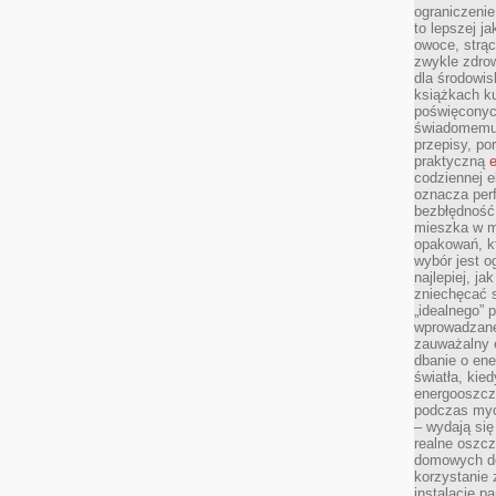
ograniczenie
to lepszej j
owoce, strącz
zwykle zdrow
dla środowis
książkach ku
poświęconych
świadomemu 
przepisy, po
praktyczną
e
codziennej e
oznacza perf
bezbłędność
mieszka w m
opakowań, kt
wybór jest o
najlepiej, ja
zniechęcać s
„idealnego” 
wprowadzane
zauważalny e
dbanie o ene
światła, kied
energooszcz
podczas myc
– wydają się
realne oszc
domowych de
korzystanie 
instalację p