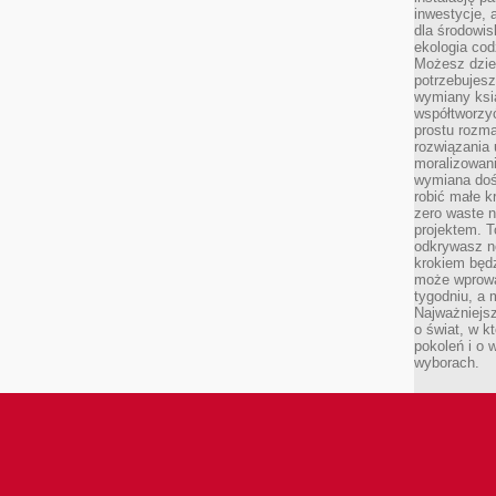
inwestycje, 
dla środowisk
ekologia cod
Możesz dziel
potrzebujesz
wymiany ksi
współtworzy
prostu rozma
rozwiązania 
moralizowania
wymiana doś
robić małe k
zero waste 
projektem. T
odkrywasz n
krokiem będ
może wprowa
tygodniu, a 
Najważniejsz
o świat, w k
pokoleń i o
wyborach.