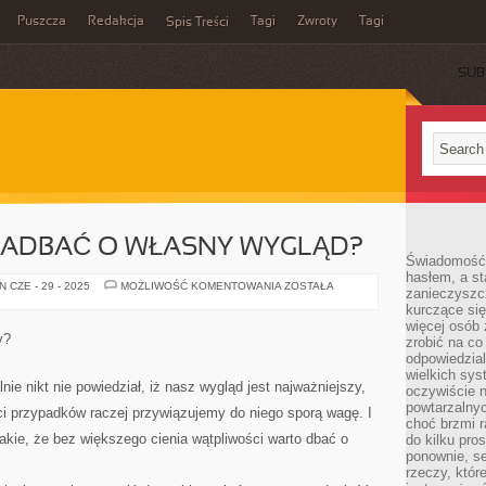
Puszcza
Redakcja
Tagi
Zwroty
Tagi
Spis Treści
SUB
 ZADBAĆ O WŁASNY WYGLĄD?
Świadomość 
hasłem, a st
W
 CZE - 29 - 2025
MOŻLIWOŚĆ KOMENTOWANIA
ZOSTAŁA
zanieczyszc
JAKI
kurczące się
SPOSÓB
ZADBAĆ
więcej osób 
O
y?
zrobić na co
WŁASNY
WYGLĄD?
odpowiedzial
wielkich sy
ie nikt nie powiedział, iż nasz wygląd jest najważniejszy,
oczywiście n
powtarzalnyc
ci przypadków raczej przywiązujemy do niego sporą wagę. I
choć brzmi r
akie, że bez większego cienia wątpliwości warto dbać o
do kilku pro
ponownie, se
rzeczy, któr