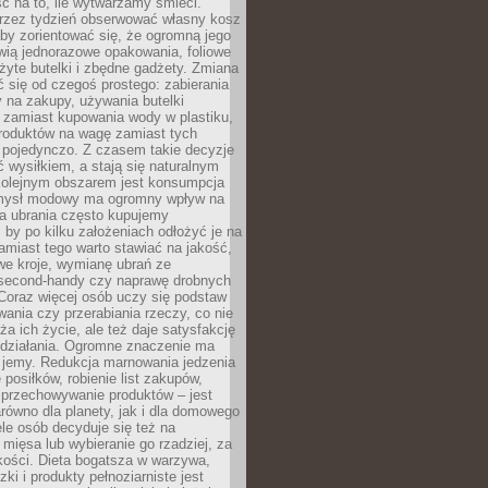
ć na to, ile wytwarzamy śmieci.
rzez tydzień obserwować własny kosz
by zorientować się, że ogromną jego
wią jednorazowe opakowania, foliowe
żyte butelki i zbędne gadżety. Zmiana
 się od czegoś prostego: zabierania
y na zakupy, używania butelki
 zamiast kupowania wody w plastiku,
produktów na wagę zamiast tych
pojedynczo. Z czasem takie decyzje
ć wysiłkiem, a stają się naturalnym
olejnym obszarem jest konsumpcja
mysł modowy ma ogromny wpływ na
 a ubrania często kupujemy
 by po kilku założeniach odłożyć je na
amiast tego warto stawiać na jakość,
e kroje, wymianę ubrań ze
second-handy czy naprawę drobnych
Coraz więcej osób uczy się podstaw
wania czy przerabiania rzeczy, co nie
ża ich życie, ale też daje satysfakcję
 działania. Ogromne znaczenie ma
k jemy. Redukcja marnowania jedzenia
 posiłków, robienie list zakupów,
 przechowywanie produktów – jest
równo dla planety, jak i dla domowego
le osób decyduje się też na
 mięsa lub wybieranie go rzadziej, za
akości. Dieta bogatsza w warzywa,
ki i produkty pełnoziarniste jest