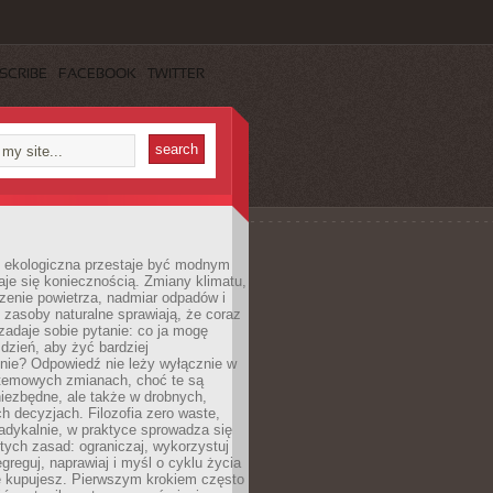
SCRIBE
FACEBOOK
TWITTER
ekologiczna przestaje być modnym
aje się koniecznością. Zmiany klimatu,
zenie powietrza, nadmiar odpadów i
 zasoby naturalne sprawiają, że coraz
zadaje sobie pytanie: co ja mogę
 dzień, aby żyć bardziej
nie? Odpowiedź nie leży wyłącznie w
stemowych zmianach, choć te są
iezbędne, ale także w drobnych,
h decyzjach. Filozofia zero waste,
adykalnie, w praktyce sprowadza się
stych zasad: ograniczaj, wykorzystuj
greguj, naprawiaj i myśl o cyklu życia
e kupujesz. Pierwszym krokiem często