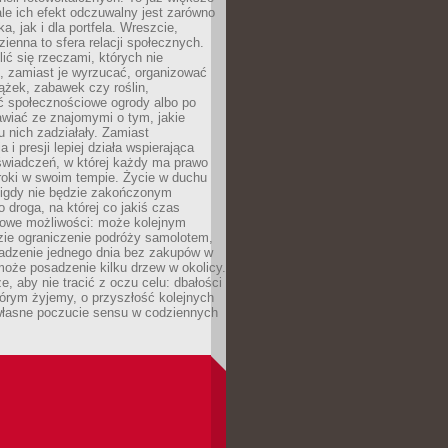
ale ich efekt odczuwalny jest zarówno
a, jak i dla portfela. Wreszcie,
zienna to sfera relacji społecznych.
ić się rzeczami, których nie
, zamiast je wyrzucać, organizować
ążek, zabawek czy roślin,
ć społecznościowe ogrody albo po
wiać ze znajomymi o tym, jakie
u nich zadziałały. Zamiast
 i presji lepiej działa wspierająca
wiadczeń, w której każdy ma prawo
roki w swoim tempie. Życie w duchu
nigdy nie będzie zakończonym
o droga, na której co jakiś czas
owe możliwości: może kolejnym
zie ograniczenie podróży samolotem,
dzenie jednego dnia bez zakupów w
może posadzenie kilku drzew w okolicy.
e, aby nie tracić z oczu celu: dbałości
tórym żyjemy, o przyszłość kolejnych
 własne poczucie sensu w codziennych