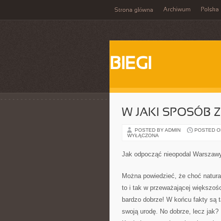
Archiwum
Polska
Strona główna
BIEGI
W JAKI SPOSÓB
POSTED BY ADMIN
POSTED ON
WYŁĄCZONA
Jak odpocząć nieopodal Warszaw
Można powiedzieć, że choć naturaln
to i tak w przeważającej większoś
bardzo dobrze! W końcu fakty są t
swoją urodę. No dobrze, lecz jak?