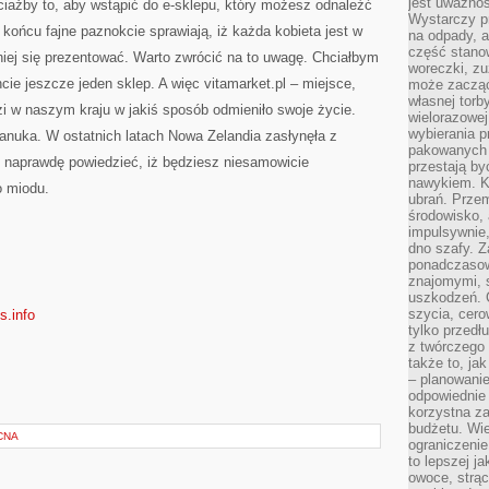
jest uważnoś
iażby to, aby wstąpić do e-sklepu, który możesz odnaleźć
Wystarczy p
końcu fajne paznokcie sprawiają, iż każda kobieta jest w
na odpady, a
część stano
jniej się prezentować. Warto zwrócić na to uwagę. Chciałbym
woreczki, zu
ie jeszcze jeden sklep. A więc vitamarket.pl – miejsce,
może zacząć
własnej torb
dzi w naszym kraju w jakiś sposób odmieniło swoje życie.
wielorazowej
wybierania 
uka. W ostatnich latach Nowa Zelandia zasłynęła z
pakowanych 
 naprawdę powiedzieć, iż będziesz niesamowicie
przestają by
nawykiem. K
o miodu.
ubrań. Prze
środowisko,
impulsywnie,
dno szafy. Z
ponadczasow
znajomymi, 
uszkodzeń. 
szycia, cero
s.info
tylko przedłu
z twórczego
także to, ja
– planowanie
odpowiednie
korzystna za
budżetu. Wie
CNA
ograniczenie
to lepszej j
owoce, strącz