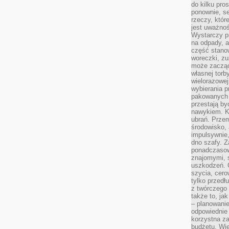
do kilku pro
ponownie, se
rzeczy, któr
jest uważnoś
Wystarczy p
na odpady, a
część stano
woreczki, zu
może zacząć
własnej torb
wielorazowej
wybierania 
pakowanych 
przestają by
nawykiem. K
ubrań. Prze
środowisko,
impulsywnie,
dno szafy. Z
ponadczasow
znajomymi, 
uszkodzeń. 
szycia, cero
tylko przedłu
z twórczego
także to, ja
– planowanie
odpowiednie
korzystna za
budżetu. Wie