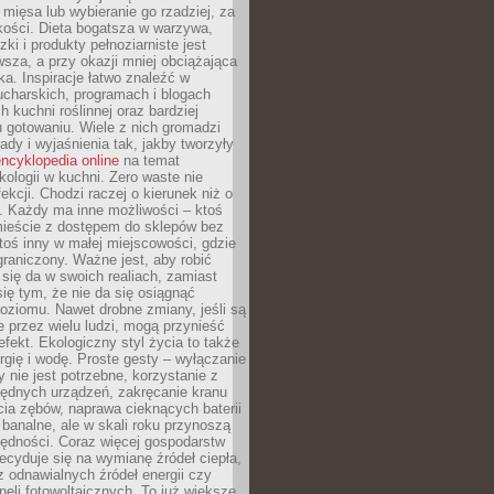
 mięsa lub wybieranie go rzadziej, za
akości. Dieta bogatsza w warzywa,
ki i produkty pełnoziarniste jest
sza, a przy okazji mniej obciążająca
ka. Inspiracje łatwo znaleźć w
charskich, programach i blogach
 kuchni roślinnej oraz bardziej
gotowaniu. Wiele z nich gromadzi
rady i wyjaśnienia tak, jakby tworzyły
ncyklopedia online
na temat
kologii w kuchni. Zero waste nie
ekcji. Chodzi raczej o kierunek niż o
. Każdy ma inne możliwości – ktoś
ieście z dostępem do sklepów bez
oś inny w małej miejscowości, gdzie
graniczony. Ważne jest, aby robić
k się da w swoich realiach, zamiast
ię tym, że nie da się osiągnąć
poziomu. Nawet drobne zmiany, jeśli są
 przez wielu ludzi, mogą przynieść
fekt. Ekologiczny styl życia to także
rgię i wodę. Proste gesty – wyłączanie
y nie jest potrzebne, korzystanie z
ędnych urządzeń, zakręcanie kranu
ia zębów, naprawa cieknących baterii
 banalne, ale w skali roku przynoszą
zędności. Coraz więcej gospodarstw
cyduje się na wymianę źródeł ciepła,
z odnawialnych źródeł energii czy
aneli fotowoltaicznych. To już większe