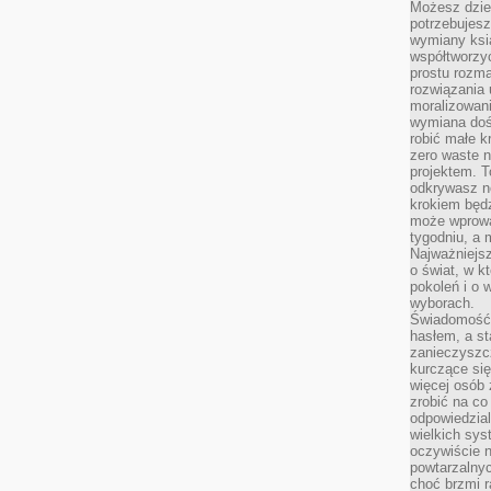
Możesz dziel
potrzebujesz
wymiany ksi
współtworzy
prostu rozma
rozwiązania 
moralizowania
wymiana doś
robić małe k
zero waste 
projektem. T
odkrywasz n
krokiem będ
może wprowa
tygodniu, a 
Najważniejsz
o świat, w k
pokoleń i o
wyborach.
Świadomość 
hasłem, a st
zanieczyszc
kurczące się
więcej osób 
zrobić na co
odpowiedzial
wielkich sy
oczywiście n
powtarzalnyc
choć brzmi r