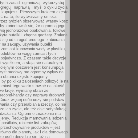
stych zasad: ograniczaj, wykorzystuj
greguj, naprawiaj i myśl o cyklu życia
e kupujesz. Pierwszym krokiem często
ć na to, ile wytwarzamy śmieci.
rzez tydzień obserwować własny kosz
by zorientować się, że ogromną jego
wią jednorazowe opakowania, foliowe
żyte butelki i zbędne gadżety. Zmiana
 się od czegoś prostego: zabierania
y na zakupy, używania butelki
 zamiast kupowania wody w plastiku,
produktów na wagę zamiast tych
pojedynczo. Z czasem takie decyzje
ć wysiłkiem, a stają się naturalnym
olejnym obszarem jest konsumpcja
mysł modowy ma ogromny wpływ na
 a ubrania często kupujemy
 by po kilku założeniach odłożyć je na
amiast tego warto stawiać na jakość,
e kroje, wymianę ubrań ze
second-handy czy naprawę drobnych
Coraz więcej osób uczy się podstaw
wania czy przerabiania rzeczy, co nie
ża ich życie, ale też daje satysfakcję
 działania. Ogromne znaczenie ma
k jemy. Redukcja marnowania jedzenia
 posiłków, robienie list zakupów,
 przechowywanie produktów – jest
równo dla planety, jak i dla domowego
le osób decyduje się też na