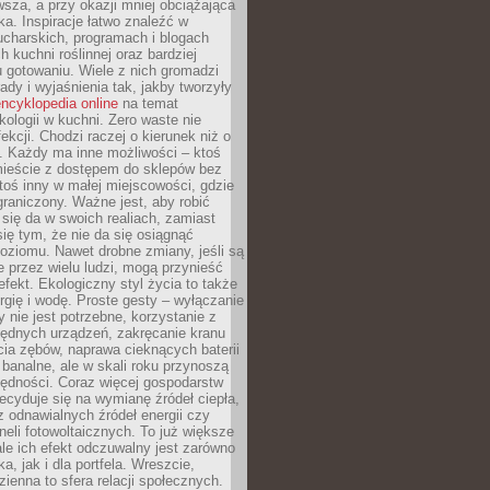
sza, a przy okazji mniej obciążająca
ka. Inspiracje łatwo znaleźć w
charskich, programach i blogach
 kuchni roślinnej oraz bardziej
gotowaniu. Wiele z nich gromadzi
rady i wyjaśnienia tak, jakby tworzyły
ncyklopedia online
na temat
kologii w kuchni. Zero waste nie
ekcji. Chodzi raczej o kierunek niż o
. Każdy ma inne możliwości – ktoś
ieście z dostępem do sklepów bez
oś inny w małej miejscowości, gdzie
graniczony. Ważne jest, aby robić
k się da w swoich realiach, zamiast
ię tym, że nie da się osiągnąć
poziomu. Nawet drobne zmiany, jeśli są
 przez wielu ludzi, mogą przynieść
fekt. Ekologiczny styl życia to także
rgię i wodę. Proste gesty – wyłączanie
y nie jest potrzebne, korzystanie z
ędnych urządzeń, zakręcanie kranu
ia zębów, naprawa cieknących baterii
 banalne, ale w skali roku przynoszą
zędności. Coraz więcej gospodarstw
cyduje się na wymianę źródeł ciepła,
z odnawialnych źródeł energii czy
aneli fotowoltaicznych. To już większe
ale ich efekt odczuwalny jest zarówno
a, jak i dla portfela. Wreszcie,
zienna to sfera relacji społecznych.