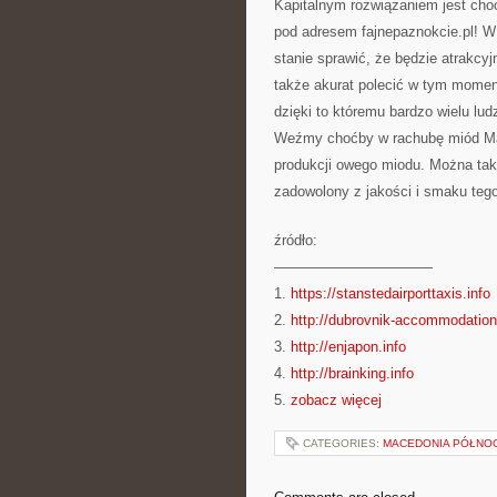
Kapitalnym rozwiązaniem jest choc
pod adresem fajnepaznokcie.pl! W 
stanie sprawić, że będzie atrakcy
także akurat polecić w tym momenc
dzięki to któremu bardzo wielu lu
Weźmy choćby w rachubę miód Man
produkcji owego miodu. Można tak
zadowolony z jakości i smaku teg
źródło:
———————————
1.
https://stanstedairporttaxis.info
2.
http://dubrovnik-accommodation
3.
http://enjapon.info
4.
http://brainking.info
5.
zobacz więcej
CATEGORIES:
MACEDONIA PÓŁNO