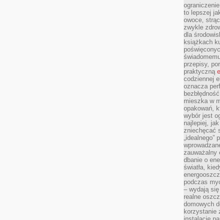
ograniczenie
to lepszej j
owoce, strącz
zwykle zdrow
dla środowis
książkach ku
poświęconych
świadomemu 
przepisy, po
praktyczną
e
codziennej e
oznacza perf
bezbłędność
mieszka w m
opakowań, kt
wybór jest o
najlepiej, ja
zniechęcać s
„idealnego” 
wprowadzane
zauważalny e
dbanie o ene
światła, kied
energooszcz
podczas myc
– wydają się
realne oszc
domowych de
korzystanie 
instalację p