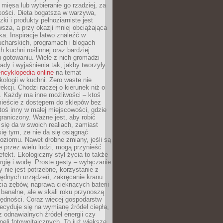
 mięsa lub wybieranie go rzadziej, za
akości. Dieta bogatsza w warzywa,
ki i produkty pełnoziarniste jest
sza, a przy okazji mniej obciążająca
ka. Inspiracje łatwo znaleźć w
charskich, programach i blogach
 kuchni roślinnej oraz bardziej
gotowaniu. Wiele z nich gromadzi
rady i wyjaśnienia tak, jakby tworzyły
ncyklopedia online
na temat
kologii w kuchni. Zero waste nie
ekcji. Chodzi raczej o kierunek niż o
. Każdy ma inne możliwości – ktoś
ieście z dostępem do sklepów bez
oś inny w małej miejscowości, gdzie
graniczony. Ważne jest, aby robić
k się da w swoich realiach, zamiast
ię tym, że nie da się osiągnąć
poziomu. Nawet drobne zmiany, jeśli są
 przez wielu ludzi, mogą przynieść
fekt. Ekologiczny styl życia to także
rgię i wodę. Proste gesty – wyłączanie
y nie jest potrzebne, korzystanie z
ędnych urządzeń, zakręcanie kranu
ia zębów, naprawa cieknących baterii
 banalne, ale w skali roku przynoszą
zędności. Coraz więcej gospodarstw
cyduje się na wymianę źródeł ciepła,
z odnawialnych źródeł energii czy
aneli fotowoltaicznych. To już większe