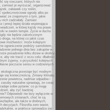
ić się rzeczami, których nie
, zamiast je wyrzucać, organizować
ążek, zabawek czy roślin,
ć społecznościowe ogrody albo po
wiać ze znajomymi o tym, jakie
u nich zadziałały. Zamiast
 i presji lepiej działa wspierająca
wiadczeń, w której każdy ma prawo
roki w swoim tempie. Życie w duchu
nigdy nie będzie zakończonym
o droga, na której co jakiś czas
owe możliwości: może kolejnym
zie ograniczenie podróży samolotem,
dzenie jednego dnia bez zakupów w
może posadzenie kilku drzew w okolicy.
e, aby nie tracić z oczu celu: dbałości
tórym żyjemy, o przyszłość kolejnych
 własne poczucie sensu w codziennych
ekologiczna przestaje być modnym
aje się koniecznością. Zmiany klimatu,
zenie powietrza, nadmiar odpadów i
 zasoby naturalne sprawiają, że coraz
zadaje sobie pytanie: co ja mogę
 dzień, aby żyć bardziej
nie? Odpowiedź nie leży wyłącznie w
stemowych zmianach, choć te są
iezbędne, ale także w drobnych,
h decyzjach. Filozofia zero waste,
adykalnie, w praktyce sprowadza się