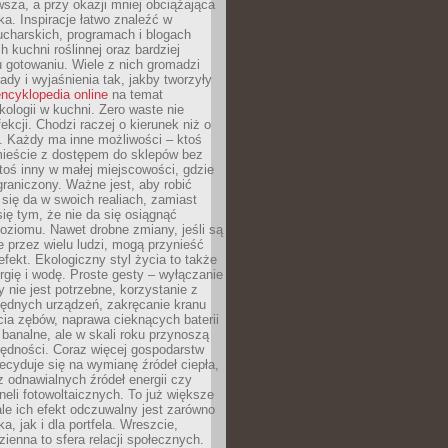
sza, a przy okazji mniej obciążająca
ka. Inspiracje łatwo znaleźć w
charskich, programach i blogach
 kuchni roślinnej oraz bardziej
gotowaniu. Wiele z nich gromadzi
rady i wyjaśnienia tak, jakby tworzyły
ncyklopedia online
na temat
kologii w kuchni. Zero waste nie
ekcji. Chodzi raczej o kierunek niż o
. Każdy ma inne możliwości – ktoś
ieście z dostępem do sklepów bez
oś inny w małej miejscowości, gdzie
graniczony. Ważne jest, aby robić
k się da w swoich realiach, zamiast
ię tym, że nie da się osiągnąć
poziomu. Nawet drobne zmiany, jeśli są
 przez wielu ludzi, mogą przynieść
fekt. Ekologiczny styl życia to także
rgię i wodę. Proste gesty – wyłączanie
y nie jest potrzebne, korzystanie z
ędnych urządzeń, zakręcanie kranu
ia zębów, naprawa cieknących baterii
 banalne, ale w skali roku przynoszą
zędności. Coraz więcej gospodarstw
cyduje się na wymianę źródeł ciepła,
z odnawialnych źródeł energii czy
aneli fotowoltaicznych. To już większe
ale ich efekt odczuwalny jest zarówno
a, jak i dla portfela. Wreszcie,
zienna to sfera relacji społecznych.