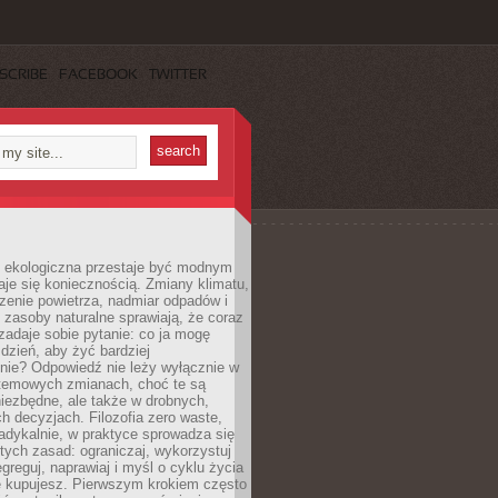
SCRIBE
FACEBOOK
TWITTER
ekologiczna przestaje być modnym
aje się koniecznością. Zmiany klimatu,
zenie powietrza, nadmiar odpadów i
 zasoby naturalne sprawiają, że coraz
zadaje sobie pytanie: co ja mogę
 dzień, aby żyć bardziej
nie? Odpowiedź nie leży wyłącznie w
stemowych zmianach, choć te są
iezbędne, ale także w drobnych,
h decyzjach. Filozofia zero waste,
adykalnie, w praktyce sprowadza się
stych zasad: ograniczaj, wykorzystuj
greguj, naprawiaj i myśl o cyklu życia
e kupujesz. Pierwszym krokiem często