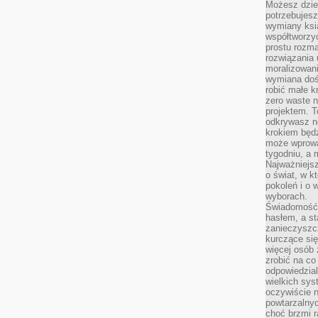
Możesz dziel
potrzebujesz
wymiany ksi
współtworzy
prostu rozma
rozwiązania 
moralizowania
wymiana doś
robić małe k
zero waste 
projektem. T
odkrywasz n
krokiem będ
może wprowa
tygodniu, a 
Najważniejsz
o świat, w k
pokoleń i o
wyborach.
Świadomość 
hasłem, a st
zanieczyszc
kurczące się
więcej osób 
zrobić na co
odpowiedzial
wielkich sy
oczywiście n
powtarzalnyc
choć brzmi r