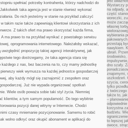
jest uważnoś
 stopniu spełniać potrzeby kontrahenta, którzy nadchodzi do
Wystarczy p
na odpady, a
 Jakkolwiek taka agencja jest w stanie również wykonać
część stano
ałania. Do nich jesteśmy w stanie na przykład zaliczyć
woreczki, zu
może zacząć
w takim razie także zapewniają klientowi skorzystania z ich
własnej torb
erwerze. Z takich ofert ma prawo skorzystać każda firma,
wielorazowej
wybierania 
. A ma prawo to na przykład wynikać z powstałego serwisu
pakowanych 
przestają by
etowej, oprogramowania internetowego. Należałoby wskazać,
nawykiem. K
uwzględnić propozycję takiej agencji interaktywnej, jak
ubrań. Prze
środowisko,
pstwie tego dostrzegamy, że taka agencja stara się
impulsywnie,
do każdego z nas, bez baczenia na to, czy mamy jednostkę
dno szafy. Z
ponadczasow
 pierwszy wiek wymusza na każdej jednostce gospodarczej
znajomymi, 
uszkodzeń. 
towej, aby każdy mógł się zaznajomić z zespołem oraz
szycia, cero
i gospodarczej. Już nie wypada organizować spotkań
tylko przedłu
z twórczego
e. Wiele osób poważa sobie taki styl życia. Niemniej
także to, ja
ć klientów, a tym samym popularność. Do tego wybitnie
– planowanie
odpowiednie
torowania pozycji danej witryny w Internecie. Chodzi
korzystna za
budżetu. Wie
atnimi czasy mniemanie pozycjonowanie. Samemu to robić
ograniczenie
dnak wolno odkryć oraz okupić abonament w aplikacji do
to lepszej j
owoce, strącz