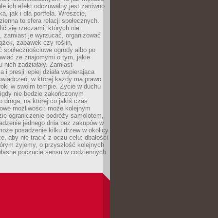
ale ich efekt odczuwalny jest zarówno
a, jak i dla portfela. Wreszcie,
zienna to sfera relacji społecznych.
ić się rzeczami, których nie
, zamiast je wyrzucać, organizować
ążek, zabawek czy roślin,
ć społecznościowe ogrody albo po
wiać ze znajomymi o tym, jakie
u nich zadziałały. Zamiast
 i presji lepiej działa wspierająca
wiadczeń, w której każdy ma prawo
roki w swoim tempie. Życie w duchu
nigdy nie będzie zakończonym
o droga, na której co jakiś czas
owe możliwości: może kolejnym
zie ograniczenie podróży samolotem,
dzenie jednego dnia bez zakupów w
może posadzenie kilku drzew w okolicy.
e, aby nie tracić z oczu celu: dbałości
tórym żyjemy, o przyszłość kolejnych
 własne poczucie sensu w codziennych