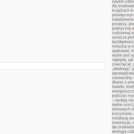
zwykle zdrow
dla środowis
książkach ku
poświęconych
świadomemu 
przepisy, po
praktyczną
e
codziennej e
oznacza perf
bezbłędność
mieszka w m
opakowań, kt
wybór jest o
najlepiej, ja
zniechęcać s
„idealnego” 
wprowadzane
zauważalny e
dbanie o ene
światła, kied
energooszcz
podczas myc
– wydają się
realne oszc
domowych de
korzystanie 
instalację p
inwestycje, 
dla środowisk
ekologia cod