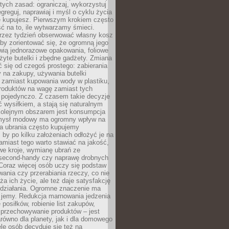
stych zasad: ograniczaj, wykorzystuj
greguj, naprawiaj i myśl o cyklu życia
e kupujesz. Pierwszym krokiem często
ć na to, ile wytwarzamy śmieci.
rzez tydzień obserwować własny kosz
by zorientować się, że ogromną jego
wią jednorazowe opakowania, foliowe
żyte butelki i zbędne gadżety. Zmiana
 się od czegoś prostego: zabierania
y na zakupy, używania butelki
 zamiast kupowania wody w plastiku,
produktów na wagę zamiast tych
pojedynczo. Z czasem takie decyzje
ć wysiłkiem, a stają się naturalnym
olejnym obszarem jest konsumpcja
mysł modowy ma ogromny wpływ na
 a ubrania często kupujemy
 by po kilku założeniach odłożyć je na
amiast tego warto stawiać na jakość,
e kroje, wymianę ubrań ze
second-handy czy naprawę drobnych
Coraz więcej osób uczy się podstaw
wania czy przerabiania rzeczy, co nie
ża ich życie, ale też daje satysfakcję
 działania. Ogromne znaczenie ma
k jemy. Redukcja marnowania jedzenia
 posiłków, robienie list zakupów,
 przechowywanie produktów – jest
równo dla planety, jak i dla domowego
le osób decyduje się też na