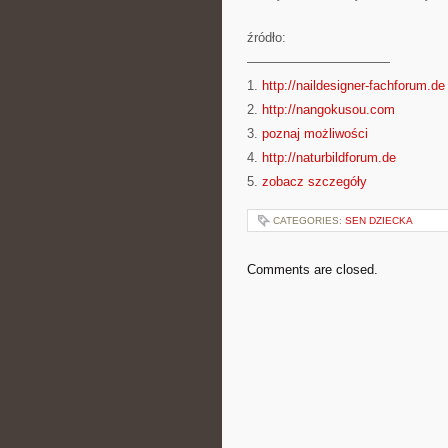
źródło:
———————————
1.
http://naildesigner-fachforum.de
2.
http://nangokusou.com
3.
poznaj możliwości
4.
http://naturbildforum.de
5.
zobacz szczegóły
CATEGORIES:
SEN DZIECKA
Comments are closed.