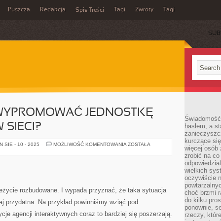
Puszcza
Redakcja
Tagi
Zwroty
Tagi
Spis Treści
SUB
 WYPROMOWAĆ JEDNOSTKĘ
Świadomość 
SIECI?
hasłem, a st
zanieczyszc
kurczące się
W
SIE - 10 - 2025
MOŻLIWOŚĆ KOMENTOWANIA
ZOSTAŁA
więcej osób 
JAKI
SPOSÓB
zrobić na co
WYPROMOWAĆ
odpowiedzial
JEDNOSTKĘ
wielkich sy
GOSPODARCZĄ
W
oczywiście n
SIECI?
powtarzalnyc
leżycie rozbudowane. I wypada przyznać, że taka sytuacja
choć brzmi r
do kilku pro
aj przydatna. Na przykład powinniśmy wziąć pod
ponownie, se
cje agencji interaktywnych coraz to bardziej się poszerzają.
rzeczy, któr