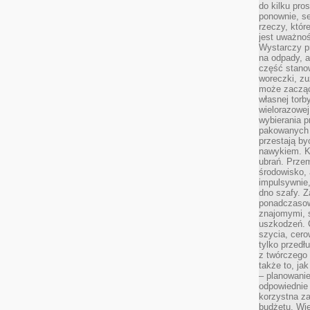
do kilku pro
ponownie, se
rzeczy, któr
jest uważnoś
Wystarczy p
na odpady, a
część stano
woreczki, zu
może zacząć
własnej torb
wielorazowej
wybierania 
pakowanych 
przestają by
nawykiem. K
ubrań. Prze
środowisko,
impulsywnie,
dno szafy. Z
ponadczasow
znajomymi, 
uszkodzeń. 
szycia, cero
tylko przedłu
z twórczego
także to, ja
– planowanie
odpowiednie
korzystna za
budżetu. Wie