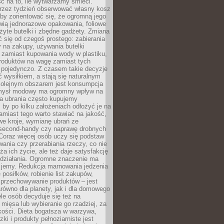
ć na to, ile wytwarzamy śmieci.
rzez tydzień obserwować własny kosz
by zorientować się, że ogromną jego
wią jednorazowe opakowania, foliowe
żyte butelki i zbędne gadżety. Zmiana
 się od czegoś prostego: zabierania
y na zakupy, używania butelki
 zamiast kupowania wody w plastiku,
produktów na wagę zamiast tych
pojedynczo. Z czasem takie decyzje
ć wysiłkiem, a stają się naturalnym
olejnym obszarem jest konsumpcja
mysł modowy ma ogromny wpływ na
 a ubrania często kupujemy
 by po kilku założeniach odłożyć je na
amiast tego warto stawiać na jakość,
e kroje, wymianę ubrań ze
second-handy czy naprawę drobnych
Coraz więcej osób uczy się podstaw
wania czy przerabiania rzeczy, co nie
ża ich życie, ale też daje satysfakcję
 działania. Ogromne znaczenie ma
k jemy. Redukcja marnowania jedzenia
 posiłków, robienie list zakupów,
 przechowywanie produktów – jest
równo dla planety, jak i dla domowego
le osób decyduje się też na
 mięsa lub wybieranie go rzadziej, za
akości. Dieta bogatsza w warzywa,
ki i produkty pełnoziarniste jest