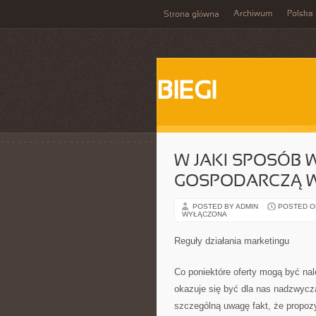
Archiwum
Polska
Strona główna
BIEGI
W JAKI SPOSÓB
GOSPODARCZĄ W 
POSTED BY ADMIN
POSTED ON 
WYŁĄCZONA
Reguły działania marketingu
Co poniektóre oferty mogą być na
okazuje się być dla nas nadzwycz
szczególną uwagę fakt, że propozy