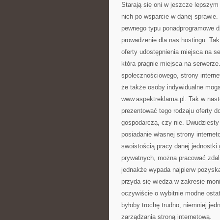
Starają się oni w jeszcze lepszym
nich po wsparcie w danej sprawie.
pewnego typu ponadprogramowe dzi
prowadzenie dla nas hostingu. Tak 
oferty udostępnienia miejsca na s
która pragnie miejsca na serwerze
społecznościowego, strony intern
że także osoby indywidualne mogą 
www.aspektreklama.pl. Tak w nastę
prezentować tego rodzaju oferty 
gospodarczą, czy nie. Dwudziesty
posiadanie własnej strony interne
swoistością pracy danej jednostk
prywatnych, można pracować zdalni
jednakże wypada najpierw pozyska
przyda się wiedza w zakresie moni
oczywiście o wybitnie modne ost
byłoby trochę trudno, niemniej je
zarządzania stroną internetową.