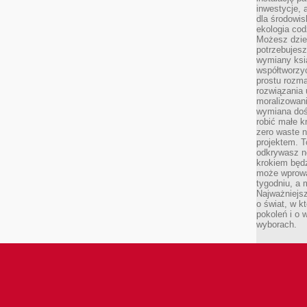
inwestycje, 
dla środowisk
ekologia cod
Możesz dziel
potrzebujesz
wymiany ksi
współtworzy
prostu rozma
rozwiązania 
moralizowania
wymiana doś
robić małe k
zero waste 
projektem. T
odkrywasz n
krokiem będ
może wprowa
tygodniu, a 
Najważniejsz
o świat, w k
pokoleń i o
wyborach.