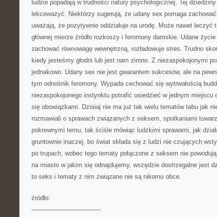
ludzie popadają w trudności natury psychologicznej. Tej dziedziny
lekceważyć. Niektórzy sugerują, że udany sex pomaga zachować 
uważają, że pozytywnie oddziałuje na urodę. Może nawet leczyć t
głównej mierze źródło rozkoszy i feromony damskie. Udane życie
zachować równowagę wewnętrzną, rozładowuje stres. Trudno skon
kiedy jesteśmy głodni lub jest nam zimno. Z niezaspokojonymi pr
jednakowo. Udany sex nie jest gwarantem sukcesów, ale na pewn
tym odnośnik feromony. Wypada cechować się wytrwałością bud
niezaspokojonego instynktu potrafić usiedzieć w jednym miejscu 
się obowiązkami. Dzisiaj nie ma już tak wielu tematów tabu jak ni
rozmawiali o sprawach związanych z seksem, spotkaniami towarz
pokrewnymi temu, tak ściśle mówiąc ludzkimi sprawami, jak działa
gruntownie inaczej, bo świat składa się z ludzi nie czujących ws
po trupach, wobec tego tematy połączone z seksem nie powodują
na miasto w jakim się odnajdujemy, wszędzie dostrzegalne jest d
to seks i tematy z nim związane nie są nikomu obce.
źródło:
———————————