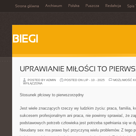
Archiwum
Polska
Puszcza
Redakcja
Strona główna
Spis 
BIEGI
UPRAWIANIE MIŁOŚCI TO PIER
POSTED BY ADMIN
POSTED ON LIP - 10 - 2025
MOŻLIWOŚĆ 
WYŁĄCZONA
Stosunek płciowy to pierwszorzędny
Jest wiele znaczących rzeczy wy ludzkim życiu: praca, familia,
sukcesem profesjonalnym ani praca, nie powinny sprawiać, że z
podstawowych potrzeb człowieka jest potrzeba spełniania się w dy
Nieudany sex ma prawo być przyczyną wielu problemów. Z tego po