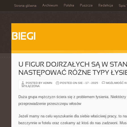
Archiwum
Polska
Puszcza
Redakcja
Strona główna
Spis 
BIEGI
U FIGUR DOJRZAŁYCH SĄ W STAN
NASTĘPOWAĆ RÓŻNE TYPY ŁYSI
POSTED BY ADMIN
POSTED ON SIE - 17 - 2025
MOŻLIWOŚĆ 
WYŁĄCZONA
Duża grupa mężczyzn ściera się z problemem łysienia. Niektórzy 
przeprowadzenie przeszczepu włosów
Jeżeli mamy na celu wyszukanie dla siebie właściwej pracy, to n
bezczynnie w fotelu oraz czekamy aż ktoś do nas zadzwoni. Mus