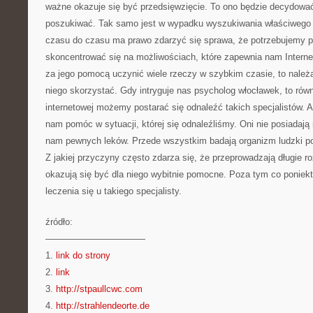
ważne okazuje się być przedsięwzięcie. To ono będzie decydować
poszukiwać. Tak samo jest w wypadku wyszukiwania właściwego le
czasu do czasu ma prawo zdarzyć się sprawa, że potrzebujemy
skoncentrować się na możliwościach, które zapewnia nam Interne
za jego pomocą uczynić wiele rzeczy w szybkim czasie, to należał
niego skorzystać. Gdy intryguje nas psycholog włocławek, to rów
internetowej możemy postarać się odnaleźć takich specjalistów. 
nam pomóc w sytuacji, której się odnaleźliśmy. Oni nie posiadają 
nam pewnych leków. Przede wszystkim badają organizm ludzki 
Z jakiej przyczyny często zdarza się, że przeprowadzają długie 
okazują się być dla niego wybitnie pomocne. Poza tym co poniek
leczenia się u takiego specjalisty.
źródło:
———————————
1.
link do strony
2.
link
3.
http://stpaullcwc.com
4.
http://strahlendeorte.de