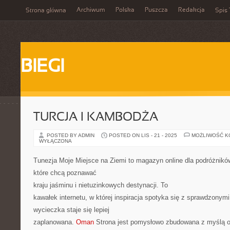
Archiwum
Polska
Puszcza
Redakcja
Strona główna
Spis 
BIEGI
TURCJA I KAMBODŻA
POSTED BY ADMIN
POSTED ON LIS - 21 - 2025
MOŻLIWOŚĆ 
WYŁĄCZONA
Tunezja Moje Miejsce na Ziemi to magazyn online dla podróżnikó
które chcą poznawać
kraju jaśminu i nietuzinkowych destynacji. To
kawałek internetu, w której inspiracja spotyka się z sprawdzony
wycieczka staje się lepiej
zaplanowana.
Oman
Strona jest pomysłowo zbudowana z myślą o c