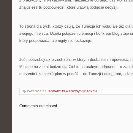
z praktycznymi wskazówkami. Niezależnie od tego, czy wolisz z
znajdziesz tu podpowiedzi, które ułatwią podjęcie decyzji.
To strona dla tych, którzy czują, że Tunezja ich woła, ale też dla 
swojego miejsca. Dzięki połączeniu emocji i konkretu blog staje 
który podpowiada, ale nigdy nie rozkazuje.
Jeśli potrzebujesz przestrzeni, w którym dostaniesz i opowieść, i
Miejsce na Ziemi będzie dla Ciebie naturalnym adresem. To zapr
marzenia i zamienić plan w podróż – do Tunezji i dalej, tam, gdzi
CATEGORIES:
PORADY DLA POCZĄTKUJĄCYCH
Comments are closed.