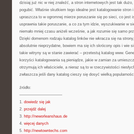
dzisiaj już nic w niej znaleźć, a stron internetowych jest tak duż
pogubić. Właśnie skutkiem tego idealne jest katalogowanie stron i
upraszcza to w ogromnej mierze poruszanie się po sieci, co jest i
usprawnia takie poruszanie, a co za tym idzie, wyszukiwanie w sie
niemało mniej czasu aniżeli wcześnie, a jak rozumie się samo prz
Dzięki domenom rodzaju katalog linków nie wkracza się na stron
absolutnie nieprzydatne, bowiem ma się ich skrócony opis i wie s
takie witryny są w stanie zawierać – przetestuj katalog www. Gen
korzyści katalogowania są pieniądze, jakie w zamian za umieszcz
otrzymują ich właściciele, a nieraz są to w rzeczywistości niesłyc
zwłaszcza jeśli dany katalog cieszy się dosyć wielką popularnośc
źródło:
———————————
1.
dowiedz się jak
2.
przejdź dalej
3.
http://neworleanshaus.de
4.
więcej danych
5.
http://newtowntechs.com