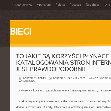
Archiwum
Polska
Puszcza
Redakcja
Strona główna
Spis 
BIEGI
TO JAKIE SĄ KORZYŚCI PŁYNĄCE 
KATALOGOWANIA STRON INTER
JEST PRAWDOPODOBNIE
POSTED BY ADMIN
POSTED ON SIE - 11 - 2025
MOŻLIWOŚĆ 
WYŁĄCZONA
To które są korzyści przepływające z katalogowania witryn intern
To jakie są korzyści płynące z katalogowania stron internetowych
dosyć zrozumiałe. Każdy, kto zna się odrobinę na sieci internetowe