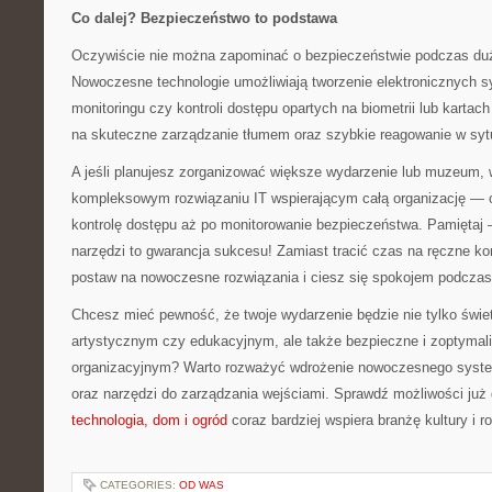
Co dalej? Bezpieczeństwo to podstawa
Oczywiście nie można zapominać o bezpieczeństwie podczas d
Nowoczesne technologie umożliwiają tworzenie elektronicznych
monitoringu czy kontroli dostępu opartych na biometrii lub karta
na skuteczne zarządzanie tłumem oraz szybkie reagowanie w syt
A jeśli planujesz zorganizować większe wydarzenie lub muzeum,
kompleksowym rozwiązaniu IT wspierającym całą organizację — o
kontrolę dostępu aż po monitorowanie bezpieczeństwa. Pamiętaj 
narzędzi to gwarancja sukcesu! Zamiast tracić czas na ręczne kon
postaw na nowoczesne rozwiązania i ciesz się spokojem podczas
Chcesz mieć pewność, że twoje wydarzenie będzie nie tylko świ
artystycznym czy edukacyjnym, ale także bezpieczne i zoptyma
organizacyjnym? Warto rozważyć wdrożenie nowoczesnego system
oraz narzędzi do zarządzania wejściami. Sprawdź możliwości już
technologia, dom i ogród
coraz bardziej wspiera branżę kultury i r
CATEGORIES:
OD WAS