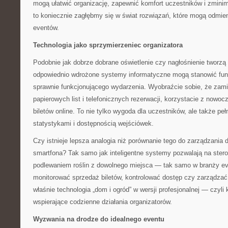
mogą ułatwić organizację, zapewnić komfort uczestników i zminim
to koniecznie zagłębmy się w świat rozwiązań, które mogą odmie
eventów.
Technologia jako sprzymierzeniec organizatora
Podobnie jak dobrze dobrane oświetlenie czy nagłośnienie tworzą
odpowiednio wdrożone systemy informatyczne mogą stanowić fun
sprawnie funkcjonującego wydarzenia. Wyobraźcie sobie, że zami
papierowych list i telefonicznych rezerwacji, korzystacie z nowo
biletów online. To nie tylko wygoda dla uczestników, ale także pe
statystykami i dostępnością wejściówek.
Czy istnieje lepsza analogia niż porównanie tego do zarządzani
smartfona? Tak samo jak inteligentne systemy pozwalają na ster
podlewaniem roślin z dowolnego miejsca — tak samo w branży e
monitorować sprzedaż biletów, kontrolować dostęp czy zarządzać
właśnie technologia „dom i ogród” w wersji profesjonalnej — czyl
wspierające codzienne działania organizatorów.
Wyzwania na drodze do idealnego eventu