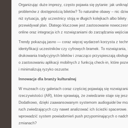
Organizując duże imprezy, często pojawia się pytanie: jak unikną
problemów z dostępnością biletów? To naturalne obawy – nic dzi
niż sytuacja, gdy uczestnicy stoją w długich kolejkach albo bilety
przewidywał plan. Dlatego kluczowe jest zastosowanie nowocze
online oraz integracja ich z rozwiązaniami do zarządzania wejści
Trendy pokazują jasno — coraz więcej wydarzeń korzysta z techn
identyfikacji uczestników czy cyfrowych bramek. To rozwiązania, 
drukowania tradycyjnych biletów i znacząco przyspieszają obsług
o zastosowaniu aplikacji mobilnych z funkcją check-in, które poz
i minimalizują ryzyko oszustw.
Innowacje dla branży kulturalnej
W muzeach czy galeriach coraz częściej pojawiają się rozwiązani
rzeczywistości (AR), które sprawiają, że zwiedzanie staje się jes
Dodatkowo, dzięki zaawansowanym systemom audioguide’ów możn
ruch zwiedzających czy nawet analizować ich ścieżki spacerowe. 
wprowadzić system powiadomień push przypominających o nadch
zmianach?