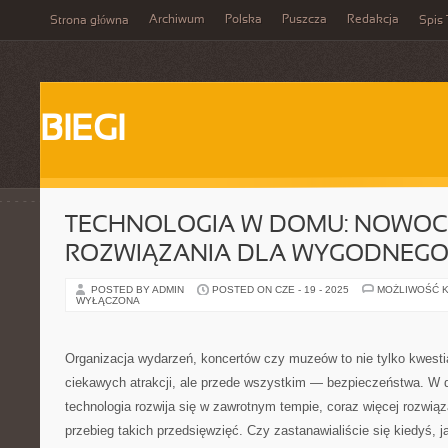
Archiwum
Polska
Puszcza
Redakcja
Strona główna
Spis 
BIEGI
TECHNOLOGIA W DOMU: NOWOC
ROZWIĄZANIA DLA WYGODNEGO 
POSTED BY ADMIN
POSTED ON CZE - 19 - 2025
MOŻLIWOŚĆ 
WYŁĄCZONA
Organizacja wydarzeń, koncertów czy muzeów to nie tylko kwestia
ciekawych atrakcji, ale przede wszystkim — bezpieczeństwa. W d
technologia rozwija się w zawrotnym tempie, coraz więcej rozwi
przebieg takich przedsięwzięć. Czy zastanawialiście się kiedyś, 