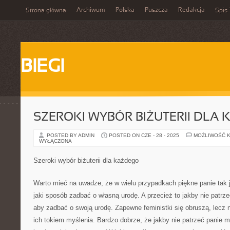
Archiwum
Polska
Puszcza
Redakcja
Strona główna
Spis 
BIEGI
SZEROKI WYBÓR BIŻUTERII DLA
POSTED BY ADMIN
POSTED ON CZE - 28 - 2025
MOŻLIWOŚĆ 
WYŁĄCZONA
Szeroki wybór biżuterii dla każdego
Warto mieć na uwadze, że w wielu przypadkach piękne panie tak
jaki sposób zadbać o własną urodę. A przecież to jakby nie patrz
aby zadbać o swoją urodę. Zapewne feministki się obruszą, lecz n
ich tokiem myślenia. Bardzo dobrze, że jakby nie patrzeć panie 