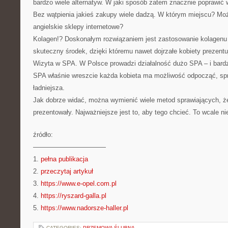
bardzo wiele alternatyw. W jaki sposób zatem znacznie poprawić 
Bez wątpienia jakieś zakupy wiele dadzą. W którym miejscu? Moż
angielskie sklepy internetowe?
Kolagen!? Doskonałym rozwiązaniem jest zastosowanie kolagenu
skuteczny środek, dzięki któremu nawet dojrzałe kobiety prezentu
Wizyta w SPA. W Polsce prowadzi działalność dużo SPA – i bard
SPA właśnie wreszcie każda kobieta ma możliwość odpocząć, spr
ładniejsza.
Jak dobrze widać, można wymienić wiele metod sprawiających, że
prezentowały. Najważniejsze jest to, aby tego chcieć. To wcale nie
źródło:
———————————
1.
pełna publikacja
2.
przeczytaj artykuł
3.
https://www.e-opel.com.pl
4.
https://ryszard-galla.pl
5.
https://www.nadorsze-haller.pl
CATEGORIES:
PRZEMOWA ŚLUBNA