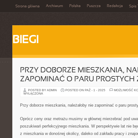
Archiwum
Polska
Puszcza
Redakcja
Strona główna
Spis 
BIEGI
PRZY DOBORZE MIESZKANIA, NA
ZAPOMINAĆ O PARU PROSTYCH
POSTED BY ADMIN
POSTED ON PAŹ - 1 - 2025
MOŻLIWOŚĆ K
WYŁĄCZONA
Przy doborze mieszkania, należałoby nie zapominać o paru pros
Oprócz ceny oraz metrażu musimy w głównej mierzebrać pod uw
poszukiwań perfekcyjnego mieszkania. W perspektywie lat nie b
z mieszkania w donośnej okolicy, daleko od zakładu pracy i znaj