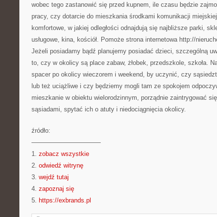
wobec tego zastanowić się przed kupnem, ile czasu będzie zajmo
pracy, czy dotarcie do mieszkania środkami komunikacji miejskiej
komfortowe, w jakiej odległości odnajdują się najbliższe parki, sk
usługowe, kina, kościół. Pomoże strona internetowa http://nieru
Jeżeli posiadamy bądź planujemy posiadać dzieci, szczególną uw
to, czy w okolicy są place zabaw, żłobek, przedszkole, szkoła. N
spacer po okolicy wieczorem i weekend, by uczynić, czy sąsiedzt
lub też uciążliwe i czy będziemy mogli tam ze spokojem odpocz
mieszkanie w obiektu wielorodzinnym, porządnie zaintrygować się
sąsiadami, spytać ich o atuty i niedociągnięcia okolicy.
źródło:
———————————
1.
zobacz wszystkie
2.
odwiedź witrynę
3.
wejdź tutaj
4.
zapoznaj się
5.
https://exbrands.pl