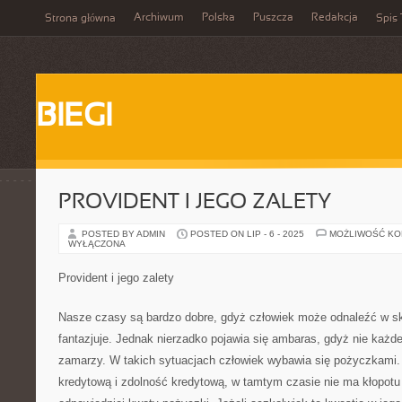
Archiwum
Polska
Puszcza
Redakcja
Strona główna
Spis 
BIEGI
PROVIDENT I JEGO ZALETY
POSTED BY ADMIN
POSTED ON LIP - 6 - 2025
MOŻLIWOŚĆ K
WYŁĄCZONA
Provident i jego zalety
Nasze czasy są bardzo dobre, gdyż człowiek może odnaleźć w 
fantazjuje. Jednak nierzadko pojawia się ambaras, gdyż nie każde
zamarzy. W takich sytuacjach człowiek wybawia się pożyczkami. J
kredytową i zdolność kredytową, w tamtym czasie nie ma kłopotu