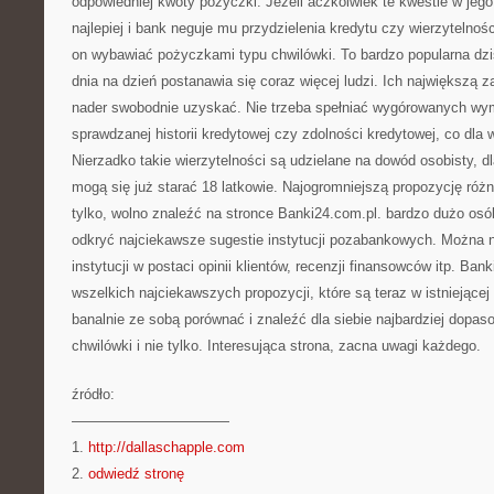
odpowiedniej kwoty pożyczki. Jeżeli aczkolwiek te kwestie w jeg
najlepiej i bank neguje mu przydzielenia kredytu czy wierzytelno
on wybawiać pożyczkami typu chwilówki. To bardzo popularna dzi
dnia na dzień postanawia się coraz więcej ludzi. Ich największą za
nader swobodnie uzyskać. Nie trzeba spełniać wygórowanych wym
sprawdzanej historii kredytowej czy zdolności kredytowej, co dla 
Nierzadko takie wierzytelności są udzielane na dowód osobisty, d
mogą się już starać 18 latkowie. Najogromniejszą propozycję różn
tylko, wolno znaleźć na stronce Banki24.com.pl. bardzo dużo osó
odkryć najciekawsze sugestie instytucji pozabankowych. Można na
instytucji w postaci opinii klientów, recenzji finansowców itp. Bank
wszelkich najciekawszych propozycji, które są teraz w istniejącej
banalnie ze sobą porównać i znaleźć dla siebie najbardziej dopa
chwilówki i nie tylko. Interesująca strona, zacna uwagi każdego.
źródło:
———————————
1.
http://dallaschapple.com
2.
odwiedź stronę