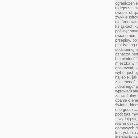
ograniczenie
to lepszej j
owoce, strącz
zwykle zdrow
dla środowis
książkach ku
poświęconych
świadomemu 
przepisy, po
praktyczną
e
codziennej e
oznacza perf
bezbłędność
mieszka w m
opakowań, kt
wybór jest o
najlepiej, ja
zniechęcać s
„idealnego” 
wprowadzane
zauważalny e
dbanie o ene
światła, kied
energooszcz
podczas myc
– wydają się
realne oszc
domowych de
korzystanie 
instalację p