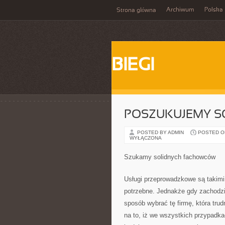
Archiwum
Polska
Strona główna
BIEGI
POSZUKUJEMY 
POSTED BY ADMIN
POSTED ON 
WYŁĄCZONA
Szukamy solidnych fachowców
Usługi przeprowadzkowe są takimi 
potrzebne. Jednakże gdy zachodzi
sposób wybrać tę firmę, która tr
na to, iż we wszystkich przypadka