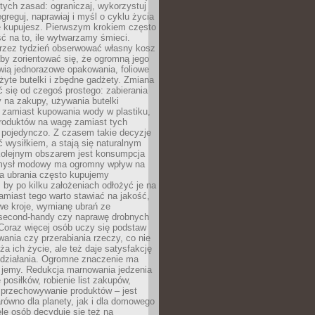
stych zasad: ograniczaj, wykorzystuj
greguj, naprawiaj i myśl o cyklu życia
e kupujesz. Pierwszym krokiem często
ć na to, ile wytwarzamy śmieci.
rzez tydzień obserwować własny kosz
by zorientować się, że ogromną jego
wią jednorazowe opakowania, foliowe
żyte butelki i zbędne gadżety. Zmiana
 się od czegoś prostego: zabierania
y na zakupy, używania butelki
 zamiast kupowania wody w plastiku,
produktów na wagę zamiast tych
pojedynczo. Z czasem takie decyzje
ć wysiłkiem, a stają się naturalnym
olejnym obszarem jest konsumpcja
mysł modowy ma ogromny wpływ na
 a ubrania często kupujemy
 by po kilku założeniach odłożyć je na
amiast tego warto stawiać na jakość,
e kroje, wymianę ubrań ze
second-handy czy naprawę drobnych
Coraz więcej osób uczy się podstaw
wania czy przerabiania rzeczy, co nie
ża ich życie, ale też daje satysfakcję
 działania. Ogromne znaczenie ma
k jemy. Redukcja marnowania jedzenia
 posiłków, robienie list zakupów,
 przechowywanie produktów – jest
równo dla planety, jak i dla domowego
le osób decyduje się też na