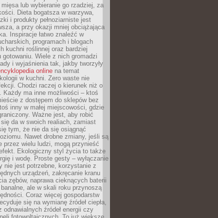
 mięsa lub wybieranie go rzadziej, za
akości. Dieta bogatsza w warzywa,
ki i produkty pełnoziarniste jest
sza, a przy okazji mniej obciążająca
ka. Inspiracje łatwo znaleźć w
charskich, programach i blogach
 kuchni roślinnej oraz bardziej
gotowaniu. Wiele z nich gromadzi
rady i wyjaśnienia tak, jakby tworzyły
ncyklopedia online
na temat
kologii w kuchni. Zero waste nie
ekcji. Chodzi raczej o kierunek niż o
. Każdy ma inne możliwości – ktoś
ieście z dostępem do sklepów bez
oś inny w małej miejscowości, gdzie
graniczony. Ważne jest, aby robić
k się da w swoich realiach, zamiast
ię tym, że nie da się osiągnąć
poziomu. Nawet drobne zmiany, jeśli są
 przez wielu ludzi, mogą przynieść
fekt. Ekologiczny styl życia to także
rgię i wodę. Proste gesty – wyłączanie
y nie jest potrzebne, korzystanie z
ędnych urządzeń, zakręcanie kranu
ia zębów, naprawa cieknących baterii
 banalne, ale w skali roku przynoszą
zędności. Coraz więcej gospodarstw
cyduje się na wymianę źródeł ciepła,
z odnawialnych źródeł energii czy
aneli fotowoltaicznych. To już większe