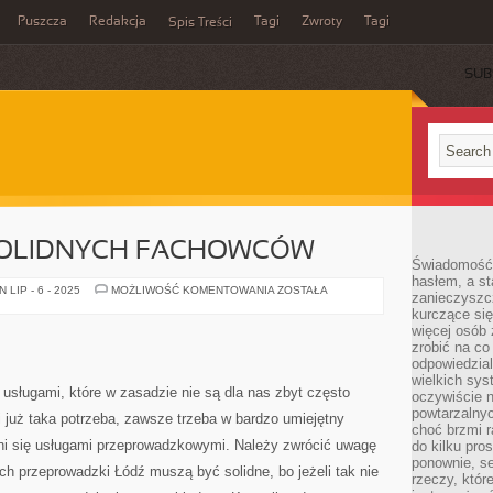
Puszcza
Redakcja
Tagi
Zwroty
Tagi
Spis Treści
SUB
SOLIDNYCH FACHOWCÓW
Świadomość 
hasłem, a st
POSZUKUJEMY
LIP - 6 - 2025
MOŻLIWOŚĆ KOMENTOWANIA
ZOSTAŁA
zanieczyszc
SOLIDNYCH
kurczące się
FACHOWCÓW
więcej osób 
zrobić na co
odpowiedzial
wielkich sy
usługami, które w zasadzie nie są dla nas zbyt często
oczywiście n
powtarzalnyc
 już taka potrzeba, zawsze trzeba w bardzo umiejętny
choć brzmi r
udni się usługami przeprowadzkowymi. Należy zwrócić uwagę
do kilku pro
ponownie, se
ch przeprowadzki Łódź muszą być solidne, bo jeżeli tak nie
rzeczy, któr