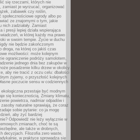
ić się rzeczami, których nie
, zamiast je wyrzucać, organizować
ążek, zabawek czy roślin,
ć społecznościowe ogrody albo po
wiać ze znajomymi o tym, jakie
u nich zadziałały. Zamiast
 i presji lepiej działa wspierająca
wiadczeń, w której każdy ma prawo
roki w swoim tempie. Życie w duchu
nigdy nie będzie zakończonym
o droga, na której co jakiś czas
owe możliwości: może kolejnym
zie ograniczenie podróży samolotem,
dzenie jednego dnia bez zakupów w
może posadzenie kilku drzew w okolicy.
e, aby nie tracić z oczu celu: dbałości
tórym żyjemy, o przyszłość kolejnych
 własne poczucie sensu w codziennych
ekologiczna przestaje być modnym
aje się koniecznością. Zmiany klimatu,
zenie powietrza, nadmiar odpadów i
 zasoby naturalne sprawiają, że coraz
zadaje sobie pytanie: co ja mogę
 dzień, aby żyć bardziej
nie? Odpowiedź nie leży wyłącznie w
stemowych zmianach, choć te są
iezbędne, ale także w drobnych,
h decyzjach. Filozofia zero waste,
adykalnie, w praktyce sprowadza się