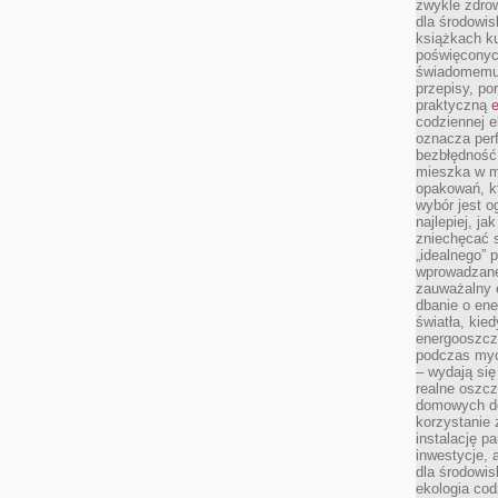
zwykle zdrow
dla środowis
książkach ku
poświęconych
świadomemu 
przepisy, po
praktyczną
e
codziennej e
oznacza perf
bezbłędność
mieszka w m
opakowań, kt
wybór jest o
najlepiej, ja
zniechęcać s
„idealnego” 
wprowadzane
zauważalny e
dbanie o ene
światła, kied
energooszcz
podczas myc
– wydają się
realne oszc
domowych de
korzystanie 
instalację p
inwestycje, 
dla środowisk
ekologia cod