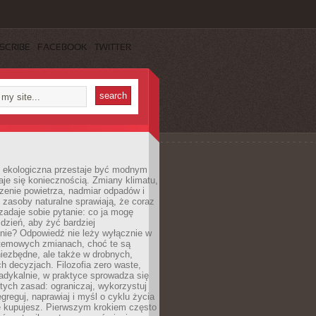
SCRIBE
FACEBOOK
TWITTER
ekologiczna przestaje być modnym
aje się koniecznością. Zmiany klimatu,
zenie powietrza, nadmiar odpadów i
 zasoby naturalne sprawiają, że coraz
zadaje sobie pytanie: co ja mogę
 dzień, aby żyć bardziej
nie? Odpowiedź nie leży wyłącznie w
stemowych zmianach, choć te są
iezbędne, ale także w drobnych,
h decyzjach. Filozofia zero waste,
adykalnie, w praktyce sprowadza się
stych zasad: ograniczaj, wykorzystuj
greguj, naprawiaj i myśl o cyklu życia
e kupujesz. Pierwszym krokiem często