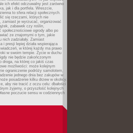
ale ich efekt odczuwalny jest zarówno
a, jak i dla portfela. Wreszcie,
zienna to sfera relacji społecznych.
ić się rzeczami, których nie
, zamiast je wyrzucać, organizować
ążek, zabawek czy roślin,
ć społecznościowe ogrody albo po
wiać ze znajomymi o tym, jakie
u nich zadziałały. Zamiast
 i presji lepiej działa wspierająca
wiadczeń, w której każdy ma prawo
roki w swoim tempie. Życie w duchu
nigdy nie będzie zakończonym
o droga, na której co jakiś czas
owe możliwości: może kolejnym
zie ograniczenie podróży samolotem,
dzenie jednego dnia bez zakupów w
może posadzenie kilku drzew w okolicy.
e, aby nie tracić z oczu celu: dbałości
tórym żyjemy, o przyszłość kolejnych
 własne poczucie sensu w codziennych