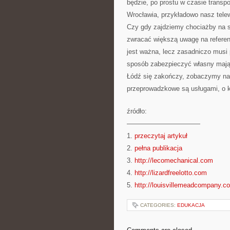
będzie, po prostu w czasie transp
Wrocławia, przykładowo nasz tele
Czy gdy zajdziemy chociażby na s
zwracać większą uwagę na referen
jest ważna, lecz zasadniczo musi
sposób zabezpieczyć własny mająte
Łódź się zakończy, zobaczymy na 
przeprowadzkowe są usługami, o k
źródło:
———————————
1.
przeczytaj artykuł
2.
pełna publikacja
3.
http://lecomechanical.com
4.
http://lizardfreelotto.com
5.
http://louisvillemeadcompany.c
CATEGORIES:
EDUKACJA