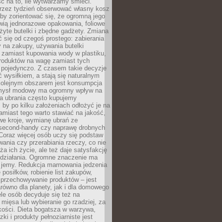
ć na to, ile wytwarzamy śmieci.
rzez tydzień obserwować własny kosz
by zorientować się, że ogromną jego
wią jednorazowe opakowania, foliowe
żyte butelki i zbędne gadżety. Zmiana
 się od czegoś prostego: zabierania
y na zakupy, używania butelki
 zamiast kupowania wody w plastiku,
produktów na wagę zamiast tych
pojedynczo. Z czasem takie decyzje
ć wysiłkiem, a stają się naturalnym
olejnym obszarem jest konsumpcja
mysł modowy ma ogromny wpływ na
 a ubrania często kupujemy
 by po kilku założeniach odłożyć je na
amiast tego warto stawiać na jakość,
e kroje, wymianę ubrań ze
second-handy czy naprawę drobnych
Coraz więcej osób uczy się podstaw
wania czy przerabiania rzeczy, co nie
ża ich życie, ale też daje satysfakcję
 działania. Ogromne znaczenie ma
k jemy. Redukcja marnowania jedzenia
 posiłków, robienie list zakupów,
 przechowywanie produktów – jest
równo dla planety, jak i dla domowego
le osób decyduje się też na
 mięsa lub wybieranie go rzadziej, za
akości. Dieta bogatsza w warzywa,
ki i produkty pełnoziarniste jest