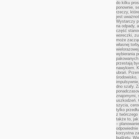
do kilku pro
ponownie, se
rzeczy, któr
jest uważnoś
Wystarczy p
na odpady, a
część stano
woreczki, zu
może zacząć
własnej torb
wielorazowej
wybierania 
pakowanych 
przestają by
nawykiem. K
ubrań. Prze
środowisko,
impulsywnie,
dno szafy. Z
ponadczasow
znajomymi, 
uszkodzeń. 
szycia, cero
tylko przedłu
z twórczego
także to, ja
– planowanie
odpowiednie
korzystna za
budżetu. Wie