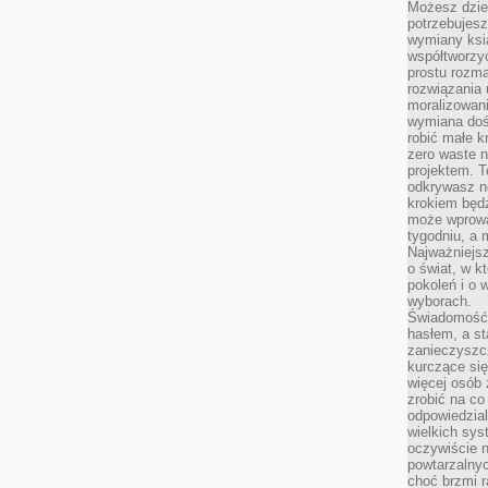
Możesz dziel
potrzebujesz
wymiany ksi
współtworzy
prostu rozma
rozwiązania 
moralizowania
wymiana doś
robić małe k
zero waste 
projektem. T
odkrywasz n
krokiem będ
może wprowa
tygodniu, a 
Najważniejsz
o świat, w k
pokoleń i o
wyborach.
Świadomość 
hasłem, a st
zanieczyszc
kurczące się
więcej osób 
zrobić na co
odpowiedzial
wielkich sy
oczywiście n
powtarzalnyc
choć brzmi r