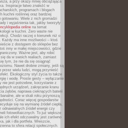
sza, a przy okazji mniej obciążająca
ka. Inspiracje łatwo znaleźć w
charskich, programach i blogach
 kuchni roślinnej oraz bardziej
gotowaniu. Wiele z nich gromadzi
rady i wyjaśnienia tak, jakby tworzyły
ncyklopedia online
na temat
kologii w kuchni. Zero waste nie
ekcji. Chodzi raczej o kierunek niż o
. Każdy ma inne możliwości – ktoś
ieście z dostępem do sklepów bez
oś inny w małej miejscowości, gdzie
graniczony. Ważne jest, aby robić
k się da w swoich realiach, zamiast
ię tym, że nie da się osiągnąć
poziomu. Nawet drobne zmiany, jeśli są
 przez wielu ludzi, mogą przynieść
fekt. Ekologiczny styl życia to także
rgię i wodę. Proste gesty – wyłączanie
y nie jest potrzebne, korzystanie z
ędnych urządzeń, zakręcanie kranu
ia zębów, naprawa cieknących baterii
 banalne, ale w skali roku przynoszą
zędności. Coraz więcej gospodarstw
cyduje się na wymianę źródeł ciepła,
z odnawialnych źródeł energii czy
aneli fotowoltaicznych. To już większe
ale ich efekt odczuwalny jest zarówno
a, jak i dla portfela. Wreszcie,
zienna to sfera relacji społecznych.