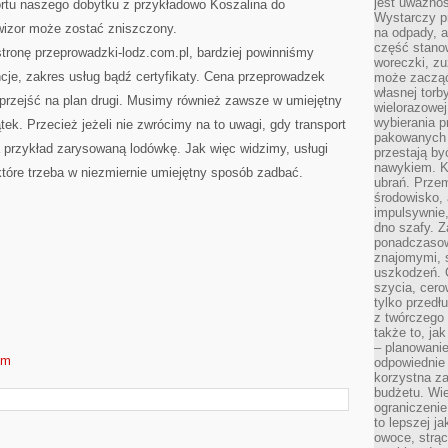
jest uważnoś
ortu naszego dobytku z przykładowo Koszalina do
Wystarczy p
wizor może zostać zniszczony.
na odpady, a
część stano
tronę przeprowadzki-lodz.com.pl, bardziej powinniśmy
woreczki, zu
cje, zakres usług bądź certyfikaty. Cena przeprowadzek
może zacząć
własnej torb
 przejść na plan drugi. Musimy również zawsze w umiejętny
wielorazowej
wybierania 
k. Przecież jeżeli nie zwrócimy na to uwagi, gdy transport
pakowanych 
przykład zarysowaną lodówkę. Jak więc widzimy, usługi
przestają by
nawykiem. K
tóre trzeba w niezmiernie umiejętny sposób zadbać.
ubrań. Prze
środowisko,
impulsywnie,
dno szafy. Z
ponadczasow
znajomymi, 
uszkodzeń. 
szycia, cero
tylko przedłu
z twórczego
także to, ja
– planowanie
om
odpowiednie
korzystna za
budżetu. Wie
ograniczenie
to lepszej j
owoce, strącz