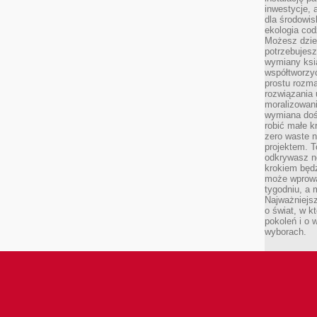
inwestycje, 
dla środowisk
ekologia cod
Możesz dziel
potrzebujesz
wymiany ksi
współtworzy
prostu rozma
rozwiązania 
moralizowania
wymiana doś
robić małe k
zero waste 
projektem. T
odkrywasz n
krokiem będ
może wprowa
tygodniu, a 
Najważniejsz
o świat, w k
pokoleń i o
wyborach.