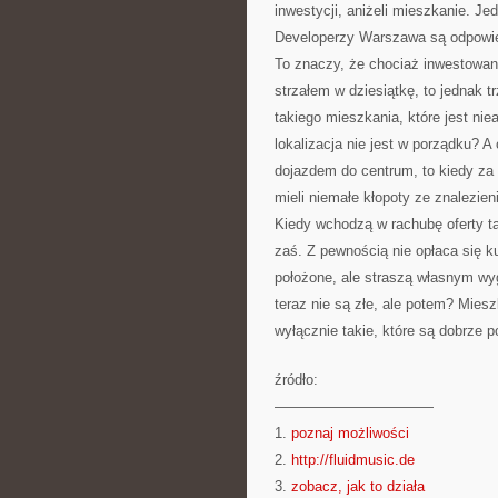
inwestycji, aniżeli mieszkanie. Je
Developerzy Warszawa są odpow
To znaczy, że chociaż inwestowa
strzałem w dziesiątkę, to jednak
takiego mieszkania, które jest ni
lokalizacja nie jest w porządku? A
dojazdem do centrum, to kiedy za
mieli niemałe kłopoty ze znalezi
Kiedy wchodzą w rachubę oferty t
zaś. Z pewnością nie opłaca się k
położone, ale straszą własnym w
teraz nie są złe, ale potem? Miesz
wyłącznie takie, które są dobrze p
źródło:
———————————
1.
poznaj możliwości
2.
http://fluidmusic.de
3.
zobacz, jak to działa