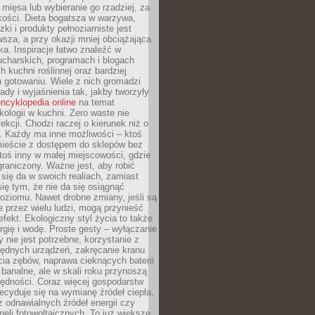
 mięsa lub wybieranie go rzadziej, za
akości. Dieta bogatsza w warzywa,
ki i produkty pełnoziarniste jest
sza, a przy okazji mniej obciążająca
ka. Inspiracje łatwo znaleźć w
charskich, programach i blogach
 kuchni roślinnej oraz bardziej
gotowaniu. Wiele z nich gromadzi
rady i wyjaśnienia tak, jakby tworzyły
ncyklopedia online
na temat
kologii w kuchni. Zero waste nie
ekcji. Chodzi raczej o kierunek niż o
. Każdy ma inne możliwości – ktoś
ieście z dostępem do sklepów bez
oś inny w małej miejscowości, gdzie
graniczony. Ważne jest, aby robić
k się da w swoich realiach, zamiast
ię tym, że nie da się osiągnąć
poziomu. Nawet drobne zmiany, jeśli są
 przez wielu ludzi, mogą przynieść
fekt. Ekologiczny styl życia to także
rgię i wodę. Proste gesty – wyłączanie
y nie jest potrzebne, korzystanie z
ędnych urządzeń, zakręcanie kranu
ia zębów, naprawa cieknących baterii
 banalne, ale w skali roku przynoszą
zędności. Coraz więcej gospodarstw
cyduje się na wymianę źródeł ciepła,
z odnawialnych źródeł energii czy
aneli fotowoltaicznych. To już większe