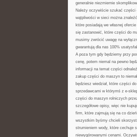
generalnie niezmiernie skompliko
Należy oczywiście szukać części 
wątpliwości w sieci można znaleźć
które posiadają we własnej oferci
się zastanowić, które części do 
musimy zwrócić uwagę na wyłączni
gwarantują dla nas 100% usatysfa
A poza tym gdy będziemy przy po
cenę, potem niemal na pewno będz
informacji na temat części odnal
zakup części do maszyn to niemał
będziesz wiedział, które części d
sprzedawcami w którymś z e-skle
części do maszyn rolniczych przez
szczegółowe opisy, więc nie kupu
firm, które zajmują się na co dzi
wszystkim byśmy chcieli skorzyst
strumieniem wody, które cechuje si
niewygórowanymi cenami. Oczywiśc