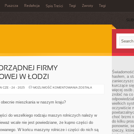
Puszcza
Redakcja
Tagi
Zwroty
Tagi
Spis Treści
SUB
ORZĄDNEJ FIRMY
Świadomość 
WEJ W ŁODZI
hasłem, a st
zanieczyszc
kurczące się
POSZUKUJEMY
 CZE - 24 - 2025
MOŻLIWOŚĆ KOMENTOWANIA
ZOSTAŁA
więcej osób 
PORZĄDNEJ
FIRMY
zrobić na co
PRZEPROWADZKOWEJ
odpowiedzial
W
 obecnie mieszkania w naszym kraju?
wielkich sy
ŁODZI
oczywiście n
powtarzalnyc
zęści do wszelkiego rodzaju maszyn rolniczych należy w
choć brzmi r
do kilku pro
ieważ wcale nie jest powiedziane, że kupno części do
ponownie, se
kowanego. W końcu maszyny rolnicze i części do nich są
rzeczy, któr