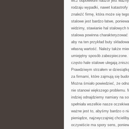
lecz odpowiedni nadzór jest ważn
rodzaju wypadki, nawet katastrof
znaleźć firmę, która może się tego
stalowe jest bardzo łatwe, poniew
widzimy, stawianie hal stalowych 
stalowa powinna charakteryzować 
aby na ten przykład buty składowan
własną wartość. Należy także mie
umiejętny sposób zabezpieczone. 
często hale stalowe ulegają znisz
Prawdziwym strzałem w dziesiątkę 
za firmami, które zajmują się bu
Można śmiało powiedzieć, że odnal
nie stanowi większego problemu. M
indziej odnajdziemy namiary na sol
spełniała wszelkie nasze oczekiwa
ważne jest to, abyśmy bardzo o ni
pieniądze, najzwyczajniej chcieli
oczywiście ma spory sens, poniewa