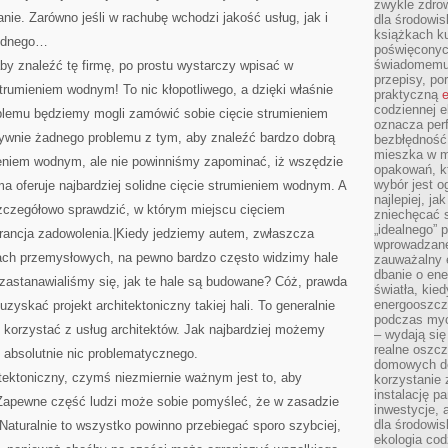
zwykle zdrow
nie. Zarówno jeśli w rachubę wchodzi jakość usług, jak i
dla środowis
książkach ku
rudnego…
poświęconych
świadomemu 
by znaleźć tę firmę, po prostu wystarczy wpisać w
przepisy, po
trumieniem wodnym! To nic kłopotliwego, a dzięki właśnie
praktyczną
e
codziennej e
blemu będziemy mogli zamówić sobie cięcie strumieniem
oznacza perf
tywnie żadnego problemu z tym, aby znaleźć bardzo dobrą
bezbłędność
mieszka w m
mieniem wodnym, ale nie powinniśmy zapominać, iż wszędzie
opakowań, kt
wybór jest o
 oferuje najbardziej solidne cięcie strumieniem wodnym. A
najlepiej, ja
zczegółowo sprawdzić, w którym miejscu cięciem
zniechęcać s
„idealnego” 
ancja zadowolenia.|Kiedy jedziemy autem, zwłaszcza
wprowadzane
ch przemysłowych, na pewno bardzo często widzimy hale
zauważalny e
dbanie o ene
zastanawialiśmy się, jak te hale są budowane? Cóż, prawda
światła, kied
energooszcz
zyskać projekt architektoniczny takiej hali. To generalnie
podczas myc
 korzystać z usług architektów. Jak najbardziej możemy
– wydają się
realne oszc
o absolutnie nic problematycznego.
domowych de
itektoniczny, czymś niezmiernie ważnym jest to, aby
korzystanie 
instalację p
 Zapewne część ludzi może sobie pomyśleć, że w zasadzie
inwestycje, 
dla środowisk
 Naturalnie to wszystko powinno przebiegać sporo szybciej,
ekologia cod