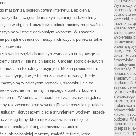
jest uważnoś
wane.
Wystarczy p
na odpady, a
do maszyn za pośrednictwem internetu. Bez cienia
część stano
 wszystko – części do maszyn, namiary na takie firmy,
woreczki, zu
może zacząć
e cięcie wodą, itp. Początkowo jednak musimy na poważnie
własnej torb
maszyn są w istocie doskonałym wyborem. W zasadzie
wielorazowej
wybierania 
e porządne części do maszyn rolniczych, ponieważ takie
pakowanych 
przestają by
kcjonowanie.
nawykiem. K
szukiwaniu części do maszyn zwracali za dużą uwagę na
ubrań. Prze
środowisko,
iemy skarżyli się na ich jakość. Całkiem sporo ciekawych
impulsywnie,
eźć można na forach dyskusyjnych. Można powiedzieć, iż
dno szafy. Z
ponadczasow
a inwestycja, a więc trzeba zachować rozwagę. Kiedy
znajomymi, 
uszkodzeń. 
o maszyn są w należytym porządku, skontaktuj się ze
szycia, cero
pów – obecnie nie ma najmniejszego kłopotu z kupnem
tylko przedłu
z twórczego
 internet. W końcu w sklepach jest zamieszczona galeria,
także to, ja
jemy tak zwanego kota w worku.|Pewnie poszukując takich
– planowanie
odpowiednie
eń usługami dotyczącymi cięcia strumieniem wodnym, przede
korzystna za
budżetu. Wie
ać z usług firmy, która może zapewnić nam cięcie
ograniczenie
ę doskonałą jakością, ale również naturalnie
to lepszej j
owoce, strącz
ie jak najbardziej możemy znaleźć tę firmę, która