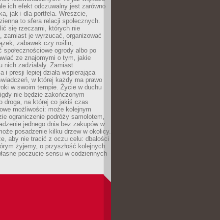
ale ich efekt odczuwalny jest zarówno
a, jak i dla portfela. Wreszcie,
zienna to sfera relacji społecznych.
ić się rzeczami, których nie
, zamiast je wyrzucać, organizować
ążek, zabawek czy roślin,
ć społecznościowe ogrody albo po
wiać ze znajomymi o tym, jakie
u nich zadziałały. Zamiast
 i presji lepiej działa wspierająca
wiadczeń, w której każdy ma prawo
roki w swoim tempie. Życie w duchu
nigdy nie będzie zakończonym
o droga, na której co jakiś czas
owe możliwości: może kolejnym
zie ograniczenie podróży samolotem,
dzenie jednego dnia bez zakupów w
może posadzenie kilku drzew w okolicy.
e, aby nie tracić z oczu celu: dbałości
tórym żyjemy, o przyszłość kolejnych
 własne poczucie sensu w codziennych