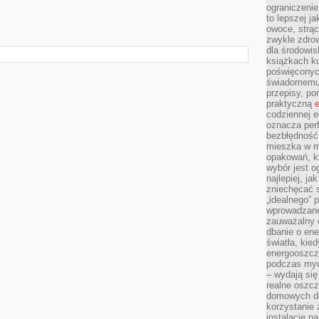
ograniczenie
to lepszej j
owoce, strącz
zwykle zdrow
dla środowis
książkach ku
poświęconych
świadomemu 
przepisy, po
praktyczną
e
codziennej e
oznacza perf
bezbłędność
mieszka w m
opakowań, kt
wybór jest o
najlepiej, ja
zniechęcać s
„idealnego” 
wprowadzane
zauważalny e
dbanie o ene
światła, kied
energooszcz
podczas myc
– wydają się
realne oszc
domowych de
korzystanie 
instalację p