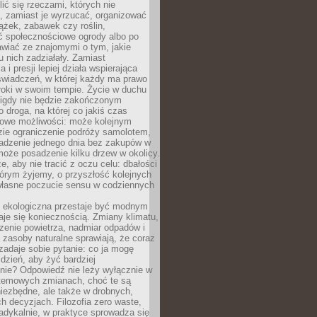
ić się rzeczami, których nie
, zamiast je wyrzucać, organizować
ążek, zabawek czy roślin,
ć społecznościowe ogrody albo po
wiać ze znajomymi o tym, jakie
u nich zadziałały. Zamiast
 i presji lepiej działa wspierająca
wiadczeń, w której każdy ma prawo
roki w swoim tempie. Życie w duchu
nigdy nie będzie zakończonym
o droga, na której co jakiś czas
owe możliwości: może kolejnym
zie ograniczenie podróży samolotem,
dzenie jednego dnia bez zakupów w
może posadzenie kilku drzew w okolicy.
e, aby nie tracić z oczu celu: dbałości
tórym żyjemy, o przyszłość kolejnych
 własne poczucie sensu w codziennych
ekologiczna przestaje być modnym
aje się koniecznością. Zmiany klimatu,
zenie powietrza, nadmiar odpadów i
 zasoby naturalne sprawiają, że coraz
zadaje sobie pytanie: co ja mogę
 dzień, aby żyć bardziej
nie? Odpowiedź nie leży wyłącznie w
stemowych zmianach, choć te są
iezbędne, ale także w drobnych,
h decyzjach. Filozofia zero waste,
adykalnie, w praktyce sprowadza się