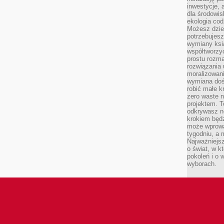
inwestycje, 
dla środowisk
ekologia cod
Możesz dziel
potrzebujesz
wymiany ksi
współtworzy
prostu rozma
rozwiązania 
moralizowania
wymiana doś
robić małe k
zero waste 
projektem. T
odkrywasz n
krokiem będ
może wprowa
tygodniu, a 
Najważniejsz
o świat, w k
pokoleń i o
wyborach.