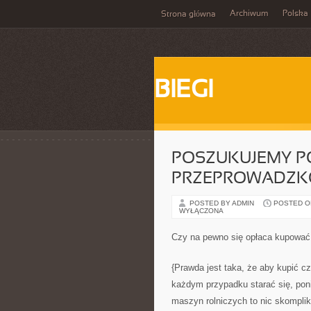
Archiwum
Polska
Strona główna
BIEGI
POSZUKUJEMY P
PRZEPROWADZKO
POSTED BY ADMIN
POSTED ON
WYŁĄCZONA
Czy na pewno się opłaca kupować
{Prawda jest taka, że aby kupić c
każdym przypadku starać się, pon
maszyn rolniczych to nic skompli