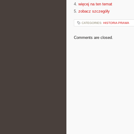
4.
więcej na ten temat
5.
zobacz szczegóły
CATEGORIES:
HISTORIA PRAWA
Comments are closed.