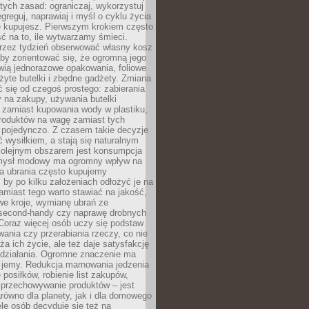
stych zasad: ograniczaj, wykorzystuj
greguj, naprawiaj i myśl o cyklu życia
e kupujesz. Pierwszym krokiem często
ć na to, ile wytwarzamy śmieci.
rzez tydzień obserwować własny kosz
by zorientować się, że ogromną jego
wią jednorazowe opakowania, foliowe
żyte butelki i zbędne gadżety. Zmiana
 się od czegoś prostego: zabierania
y na zakupy, używania butelki
 zamiast kupowania wody w plastiku,
produktów na wagę zamiast tych
pojedynczo. Z czasem takie decyzje
ć wysiłkiem, a stają się naturalnym
olejnym obszarem jest konsumpcja
mysł modowy ma ogromny wpływ na
 a ubrania często kupujemy
 by po kilku założeniach odłożyć je na
amiast tego warto stawiać na jakość,
e kroje, wymianę ubrań ze
second-handy czy naprawę drobnych
Coraz więcej osób uczy się podstaw
wania czy przerabiania rzeczy, co nie
ża ich życie, ale też daje satysfakcję
 działania. Ogromne znaczenie ma
k jemy. Redukcja marnowania jedzenia
 posiłków, robienie list zakupów,
 przechowywanie produktów – jest
równo dla planety, jak i dla domowego
le osób decyduje się też na