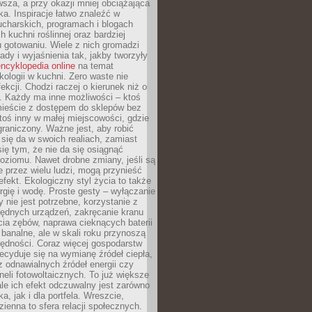
sza, a przy okazji mniej obciążająca
ka. Inspiracje łatwo znaleźć w
charskich, programach i blogach
 kuchni roślinnej oraz bardziej
gotowaniu. Wiele z nich gromadzi
rady i wyjaśnienia tak, jakby tworzyły
ncyklopedia online
na temat
kologii w kuchni. Zero waste nie
ekcji. Chodzi raczej o kierunek niż o
. Każdy ma inne możliwości – ktoś
ieście z dostępem do sklepów bez
oś inny w małej miejscowości, gdzie
graniczony. Ważne jest, aby robić
k się da w swoich realiach, zamiast
ię tym, że nie da się osiągnąć
poziomu. Nawet drobne zmiany, jeśli są
 przez wielu ludzi, mogą przynieść
fekt. Ekologiczny styl życia to także
rgię i wodę. Proste gesty – wyłączanie
y nie jest potrzebne, korzystanie z
ędnych urządzeń, zakręcanie kranu
ia zębów, naprawa cieknących baterii
 banalne, ale w skali roku przynoszą
zędności. Coraz więcej gospodarstw
cyduje się na wymianę źródeł ciepła,
z odnawialnych źródeł energii czy
aneli fotowoltaicznych. To już większe
ale ich efekt odczuwalny jest zarówno
a, jak i dla portfela. Wreszcie,
zienna to sfera relacji społecznych.