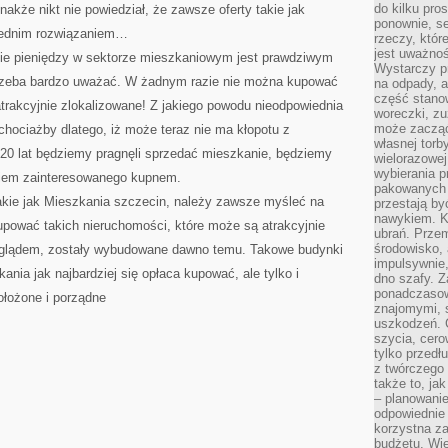
do kilku pro
dnakże nikt nie powiedział, że zawsze oferty takie jak
ponownie, se
iednim rozwiązaniem…
rzeczy, któr
jest uważnoś
nie pieniędzy w sektorze mieszkaniowym jest prawdziwym
Wystarczy p
 trzeba bardzo uważać. W żadnym razie nie można kupować
na odpady, a
część stano
eatrakcyjnie zlokalizowane! Z jakiego powodu nieodpowiednia
woreczki, zu
może zacząć
 chociażby dlatego, iż może teraz nie ma kłopotu z
własnej torb
 20 lat będziemy pragnęli sprzedać mieszkanie, będziemy
wielorazowej
wybierania 
eniem zainteresowanego kupnem.
pakowanych 
akie jak Mieszkania szczecin, należy zawsze myśleć na
przestają by
nawykiem. K
upować takich nieruchomości, które może są atrakcyjnie
ubrań. Prze
środowisko,
yglądem, zostały wybudowane dawno temu. Takowe budynki
impulsywnie,
kania jak najbardziej się opłaca kupować, ale tylko i
dno szafy. Z
ponadczasow
ołożone i porządne
znajomymi, 
uszkodzeń. 
szycia, cero
tylko przedłu
z twórczego
także to, ja
– planowanie
odpowiednie
korzystna za
budżetu. Wie