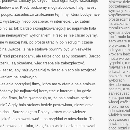
y, ponieważ choćby po części może ograniczyć wszelkiego
Możesz dziel
potrzebujesz
y budowlane. Kiedy będziemy mogli zbudować halę, należy
wymiany ksi
 podjąć. Zasadniczo znalezienie tej firmy, która buduje hale
współtworzy
prostu rozma
aż wystarczy nieco poszperać w internecie. Jak zatem
rozwiązania 
moralizowania
to nic aż tak bardzo skomplikowanego.|Tak naprawdę hala
wymiana doś
się nienagannym wykonaniem. Przecież nie chcielibyśmy,
robić małe k
zero waste 
e w naszej hali, po prostu utraciły po niedługim czasie
projektem. T
ć na uwadze, iż hale stalowe powinny być w niezwykle
odkrywasz n
krokiem będ
Przed przestępcami, ale także chociażby pożarami. Bardzo
może wprowa
tygodniu, a 
czeniu, są okradane, więc trzeba się zabezpieczyć.
Najważniejsz
jest to, aby najzwyczajniej w świecie nieco się rozejrzeć
o świat, w k
pokoleń i o
dowaniem hal stalowych…
wyborach.
ezienie porządnej firmy, która ma w ofercie hale stalowe
Świadomość 
hasłem, a st
ożemy jak najbardziej korzystać z internetu, bo gdzie
zanieczyszc
kurczące się
idne firmy, które gwarantują to, że hala stalowa będzie
więcej osób 
nia? A gdy hala stalowa będzie postawiona, niezmiernie
zrobić na co
odpowiedzial
ą dbali.|Bardzo często Polacy, którzy mają większe
wielkich sy
by jakoś je zainwestować – na przykład w mieszkania. To
oczywiście n
powtarzalnyc
ż prawda jest taka, iż ciężko o wiele bardziej ciekawych
choć brzmi r