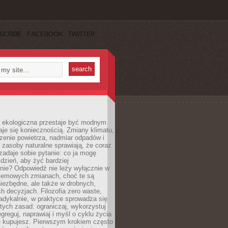
SCRIBE
FACEBOOK
TWITTER
ekologiczna przestaje być modnym
aje się koniecznością. Zmiany klimatu,
zenie powietrza, nadmiar odpadów i
 zasoby naturalne sprawiają, że coraz
zadaje sobie pytanie: co ja mogę
 dzień, aby żyć bardziej
nie? Odpowiedź nie leży wyłącznie w
stemowych zmianach, choć te są
iezbędne, ale także w drobnych,
h decyzjach. Filozofia zero waste,
adykalnie, w praktyce sprowadza się
stych zasad: ograniczaj, wykorzystuj
greguj, naprawiaj i myśl o cyklu życia
e kupujesz. Pierwszym krokiem często