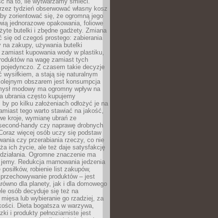
ć na to, ile wytwarzamy śmieci.
rzez tydzień obserwować własny kosz
by zorientować się, że ogromną jego
wią jednorazowe opakowania, foliowe
żyte butelki i zbędne gadżety. Zmiana
 się od czegoś prostego: zabierania
y na zakupy, używania butelki
 zamiast kupowania wody w plastiku,
produktów na wagę zamiast tych
pojedynczo. Z czasem takie decyzje
ć wysiłkiem, a stają się naturalnym
olejnym obszarem jest konsumpcja
mysł modowy ma ogromny wpływ na
 a ubrania często kupujemy
 by po kilku założeniach odłożyć je na
amiast tego warto stawiać na jakość,
e kroje, wymianę ubrań ze
second-handy czy naprawę drobnych
Coraz więcej osób uczy się podstaw
wania czy przerabiania rzeczy, co nie
ża ich życie, ale też daje satysfakcję
 działania. Ogromne znaczenie ma
k jemy. Redukcja marnowania jedzenia
 posiłków, robienie list zakupów,
 przechowywanie produktów – jest
równo dla planety, jak i dla domowego
le osób decyduje się też na
 mięsa lub wybieranie go rzadziej, za
akości. Dieta bogatsza w warzywa,
ki i produkty pełnoziarniste jest