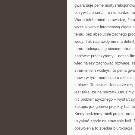
gwarantuje pełne usatysfakcjonowa
oczywiście cena. To nic bardzo t
Warto także mieć na uwadze, że a
wyszukiwarkę internetową cięcie s
temu, bez absolutnie żadnego pro
wody. Tak naprawdę nie ma defini
firmę trudniącą się cięciem stru
zapewne przeczytamy – nasza firma
więc należy zachować rozwagę, s
strumieniem wodnym to pełna gwar
mowa w tym momencie o dzielnica
stalowe. To pewne. Jednakże czy 
jest taka, że na początku musimy u
nic problematycznego – wystarczy
zakupić już gotowe projekty hal, t
Kiedy będziemy mieli projekt arch
uzyskać zgodę na stawianie hali.
pozwolenia to zbędna biurokracja.