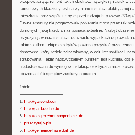
przeprowadzając remont takich obiektów, największy nacisk w cz
remontowych kładziony jest na wymianę instalacji elektrycznej na
mieszkania oraz współczesny osprzęt rodzaju http://www.230w.pl/,
Dawne armatury nie prognozowały pobierania mocy przez tak rozle
domowych, jaką każdy z nas posiada aktualnie. Nazbyt obszerne 
przyczyną zwarcia instalacji, co w wielu wypadkach doprowadza 
takim skutkom, ekipa elektryków powinna pozyskać przed remo
domowego, który będzie zainstalowany, w celu intensyfikacji insta
zgrupowania. Takim nadzwyczajnym punktem jest kuchnia, gdzie 
niedostosowana do wymogów instalacja elektryczna może sprawia
obszerną ilość sprzętów zasilanych prądem.
źródło:
———————————
1.
http://galisend.com
2.
http://gar-kueche.de
3.
http://geigenlehrer-pappenheim.de
4.
przeczytaj wpis
5.
http://gemeinde-haseldorf.de