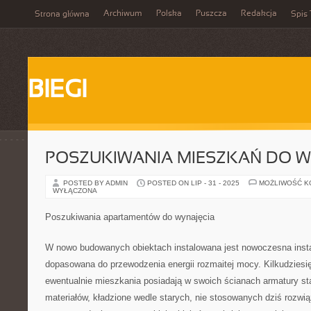
Archiwum
Polska
Puszcza
Redakcja
Strona główna
Spis 
BIEGI
POSZUKIWANIA MIESZKAŃ DO W
POSTED BY ADMIN
POSTED ON LIP - 31 - 2025
MOŻLIWOŚĆ 
WYŁĄCZONA
Poszukiwania apartamentów do wynajęcia
W nowo budowanych obiektach instalowana jest nowoczesna insta
dopasowana do przewodzenia energii rozmaitej mocy. Kilkudziesięc
ewentualnie mieszkania posiadają w swoich ścianach armatury s
materiałów, kładzione wedle starych, nie stosowanych dziś rozwi