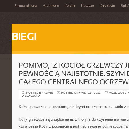
Archiwum
Polska
Puszcza
Redakcja
Strona główna
Spis 
BIEGI
POMIMO, IŻ KOCIOŁ GRZEWCZY J
PEWNOŚCIĄ NAJISTOTNIEJSZYM
CAŁEGO CENTRALNEGO OGRZEW
POSTED BY ADMIN
POSTED ON WRZ - 11 - 2025
MOŻLIWOŚĆ 
WYŁĄCZONA
Kotły grzewcze są sprzętami, z którymi do czynienia ma wielu z 
Kotły grzewcze są urządzeniami, z którymi do czynienia ma wielu
którą pełnią Kotły z podajnikiem jest nagrzewanie pomieszczeń a