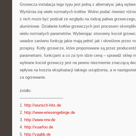
Grzewcza instalacja tego typu jest jedną z alternatyw, jaką wybie
Wyróżnia się wiele rozmaitych kotłów. Wolno podać również różno
z nich może być podział ze względu na rodzaj paliwa grzewczego, 
aluminiowe. Działanie kotłów grzewczych jest procesem skompli
wielu rozmaitych parametrów. Wybierając stosowny kocioł grzewc
uwadze zarówno funkcję jakie mają pełnić jak i określone przez r
przepisy. Kotły grzewcze, które proponowane są przez producentó
parametrami, funkcjami a co za tym idzie ceną – sprawdź sklep i
wybrane kocioł grzewczy jest na pewno niezmiernie znaczącą dec
wpływa na koszta eksploatacji takiego urządzenia, a w następstw
za ogrzewanie.
źródło:
———————————
1.
http://wunsch-hits.de
2.
http://www-eriesengebirge.de
3.
http://www-nrw.de
4.
http://xuarfoo.de
5.
http://yaabb.de