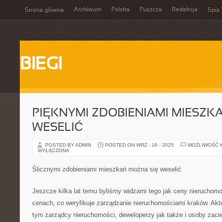
Archiwum
Polska
Puszcza
Redakcja
Strona główna
Spis 
BIEGI
PIĘKNYMI ZDOBIENIAMI MIESZK
WESELIĆ
POSTED BY ADMIN
POSTED ON WRZ - 16 - 2025
MOŻLIWOŚĆ 
WYŁĄCZONA
Ślicznymi zdobieniami mieszkań można się weselić
Jeszcze kilka lat temu byliśmy widzami tego jak ceny nieruchomo
cenach, co weryfikuje zarządzanie nieruchomościami kraków. Aktua
tym zarządcy nieruchomości, deweloperzy jak także i osoby zac