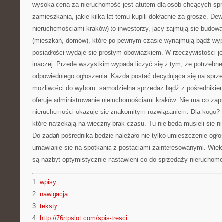
wysoka cena za nieruchomość jest atutem dla osób chcących sp
zamieszkania, jakie kilka lat temu kupili dokładnie za grosze. De
nieruchomościami kraków) to inwestorzy, jacy zajmują się budow
(mieszkań, domów), które po pewnym czasie wynajmują bądź wyp
posiadłości wydaje się prostym obowiązkiem. W rzeczywistości jes
inaczej. Przede wszystkim wypada liczyć się z tym, że potrzebne
odpowiedniego ogłoszenia. Każda postać decydująca się na sprz
możliwości do wyboru: samodzielna sprzedaż bądź z pośrednikie
oferuje administrowanie nieruchomościami kraków. Nie ma co zapr
nieruchomości okazuje się znakomitym rozwiązaniem. Dla kogo? 
które narzekają na wieczny brak czasu. Tu nie będą musieli się
Do zadań pośrednika będzie należało nie tylko umieszczenie ogłos
umawianie się na spotkania z postaciami zainteresowanymi. Wię
są nazbyt optymistycznie nastawieni co do sprzedaży nieruchomo
1.
wpisy
2.
nawigacja
3.
teksty
4.
http://76rtpslot.com/spis-tresci