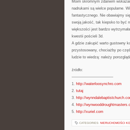
Moim skromnym zdaniem wskazana 
nadrukami są wielce popularne. Wi
fantastycznego. Nie obawiajmy si
swoją jakość, tak kiepsko to być 
większości jest bardzo wytrzymał
kwestii pościeli 3d.
A gdzie zakupić warto gustowny ko
przystosowany, chociażby po częś
ludzie to wiedzą: należy porozgląd
źródło:
———————————
1.
http://waterloosynchro.com
2.
tutaj
3.
http://wynndalebaptistchurch.c
4.
http://wynwooddroughtmasters
5.
http://xuriel.com
CATEGORIES:
NIERUCHOMOŚCI K