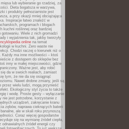
 mięsa lub wybieranie go rzadziej, za
akości. Dieta bogatsza w warzywa,
ki i produkty pełnoziarniste jest
sza, a przy okazji mniej obciążająca
ka. Inspiracje łatwo znaleźć w
charskich, programach i blogach
 kuchni roślinnej oraz bardziej
gotowaniu. Wiele z nich gromadzi
rady i wyjaśnienia tak, jakby tworzyły
ncyklopedia online
na temat
kologii w kuchni. Zero waste nie
ekcji. Chodzi raczej o kierunek niż o
. Każdy ma inne możliwości – ktoś
ieście z dostępem do sklepów bez
oś inny w małej miejscowości, gdzie
graniczony. Ważne jest, aby robić
k się da w swoich realiach, zamiast
ię tym, że nie da się osiągnąć
poziomu. Nawet drobne zmiany, jeśli są
 przez wielu ludzi, mogą przynieść
fekt. Ekologiczny styl życia to także
rgię i wodę. Proste gesty – wyłączanie
y nie jest potrzebne, korzystanie z
ędnych urządzeń, zakręcanie kranu
ia zębów, naprawa cieknących baterii
 banalne, ale w skali roku przynoszą
zędności. Coraz więcej gospodarstw
cyduje się na wymianę źródeł ciepła,
z odnawialnych źródeł energii czy
aneli fotowoltaicznych. To już większe