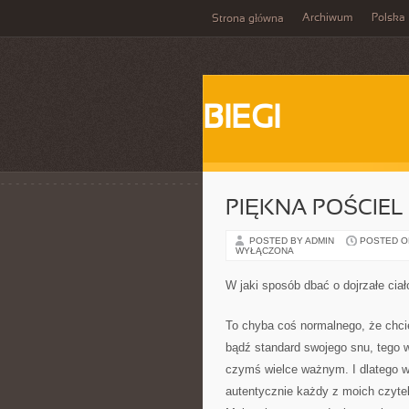
Archiwum
Polska
Strona główna
BIEGI
PIĘKNA POŚCIEL 
POSTED BY ADMIN
POSTED ON 
WYŁĄCZONA
W jaki sposób dbać o dojrzałe ciał
To chyba coś normalnego, że chci
bądź standard swojego snu, tego w
czymś wielce ważnym. I dlatego wa
autentycznie każdy z moich czytel