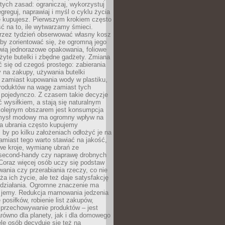
stych zasad: ograniczaj, wykorzystuj
greguj, naprawiaj i myśl o cyklu życia
e kupujesz. Pierwszym krokiem często
ć na to, ile wytwarzamy śmieci.
rzez tydzień obserwować własny kosz
by zorientować się, że ogromną jego
wią jednorazowe opakowania, foliowe
żyte butelki i zbędne gadżety. Zmiana
 się od czegoś prostego: zabierania
y na zakupy, używania butelki
 zamiast kupowania wody w plastiku,
produktów na wagę zamiast tych
pojedynczo. Z czasem takie decyzje
ć wysiłkiem, a stają się naturalnym
olejnym obszarem jest konsumpcja
mysł modowy ma ogromny wpływ na
 a ubrania często kupujemy
 by po kilku założeniach odłożyć je na
amiast tego warto stawiać na jakość,
e kroje, wymianę ubrań ze
second-handy czy naprawę drobnych
Coraz więcej osób uczy się podstaw
wania czy przerabiania rzeczy, co nie
ża ich życie, ale też daje satysfakcję
 działania. Ogromne znaczenie ma
k jemy. Redukcja marnowania jedzenia
 posiłków, robienie list zakupów,
 przechowywanie produktów – jest
równo dla planety, jak i dla domowego
le osób decyduje się też na