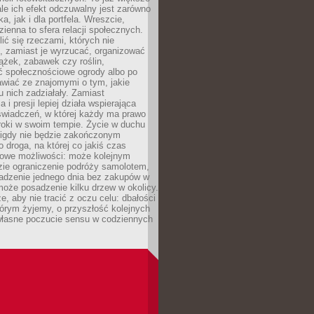
ale ich efekt odczuwalny jest zarówno
a, jak i dla portfela. Wreszcie,
zienna to sfera relacji społecznych.
ić się rzeczami, których nie
, zamiast je wyrzucać, organizować
ążek, zabawek czy roślin,
ć społecznościowe ogrody albo po
wiać ze znajomymi o tym, jakie
u nich zadziałały. Zamiast
 i presji lepiej działa wspierająca
wiadczeń, w której każdy ma prawo
roki w swoim tempie. Życie w duchu
nigdy nie będzie zakończonym
o droga, na której co jakiś czas
owe możliwości: może kolejnym
zie ograniczenie podróży samolotem,
dzenie jednego dnia bez zakupów w
może posadzenie kilku drzew w okolicy.
e, aby nie tracić z oczu celu: dbałości
tórym żyjemy, o przyszłość kolejnych
 własne poczucie sensu w codziennych