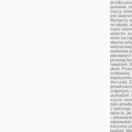
do kilku pro
ponownie, se
rzeczy, któr
jest uważnoś
Wystarczy p
na odpady, a
część stano
woreczki, zu
może zacząć
własnej torb
wielorazowej
wybierania 
pakowanych 
przestają by
nawykiem. K
ubrań. Prze
środowisko,
impulsywnie,
dno szafy. Z
ponadczasow
znajomymi, 
uszkodzeń. 
szycia, cero
tylko przedłu
z twórczego
także to, ja
– planowanie
odpowiednie
korzystna za
budżetu. Wie