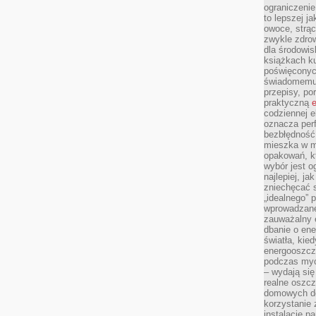
ograniczenie
to lepszej j
owoce, strącz
zwykle zdrow
dla środowis
książkach ku
poświęconych
świadomemu 
przepisy, po
praktyczną
e
codziennej e
oznacza perf
bezbłędność
mieszka w m
opakowań, kt
wybór jest o
najlepiej, ja
zniechęcać s
„idealnego” 
wprowadzane
zauważalny e
dbanie o ene
światła, kied
energooszcz
podczas myc
– wydają się
realne oszc
domowych de
korzystanie 
instalację p