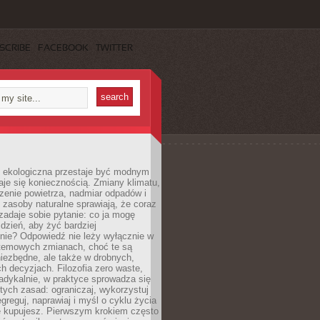
SCRIBE
FACEBOOK
TWITTER
ekologiczna przestaje być modnym
aje się koniecznością. Zmiany klimatu,
zenie powietrza, nadmiar odpadów i
 zasoby naturalne sprawiają, że coraz
zadaje sobie pytanie: co ja mogę
 dzień, aby żyć bardziej
nie? Odpowiedź nie leży wyłącznie w
stemowych zmianach, choć te są
iezbędne, ale także w drobnych,
h decyzjach. Filozofia zero waste,
adykalnie, w praktyce sprowadza się
stych zasad: ograniczaj, wykorzystuj
greguj, naprawiaj i myśl o cyklu życia
e kupujesz. Pierwszym krokiem często