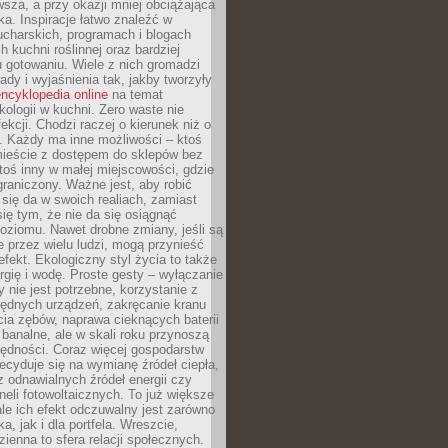
sza, a przy okazji mniej obciążająca
ka. Inspiracje łatwo znaleźć w
charskich, programach i blogach
 kuchni roślinnej oraz bardziej
gotowaniu. Wiele z nich gromadzi
rady i wyjaśnienia tak, jakby tworzyły
ncyklopedia online
na temat
kologii w kuchni. Zero waste nie
ekcji. Chodzi raczej o kierunek niż o
. Każdy ma inne możliwości – ktoś
ieście z dostępem do sklepów bez
oś inny w małej miejscowości, gdzie
graniczony. Ważne jest, aby robić
k się da w swoich realiach, zamiast
ię tym, że nie da się osiągnąć
poziomu. Nawet drobne zmiany, jeśli są
 przez wielu ludzi, mogą przynieść
fekt. Ekologiczny styl życia to także
rgię i wodę. Proste gesty – wyłączanie
y nie jest potrzebne, korzystanie z
ędnych urządzeń, zakręcanie kranu
ia zębów, naprawa cieknących baterii
 banalne, ale w skali roku przynoszą
zędności. Coraz więcej gospodarstw
cyduje się na wymianę źródeł ciepła,
z odnawialnych źródeł energii czy
aneli fotowoltaicznych. To już większe
ale ich efekt odczuwalny jest zarówno
a, jak i dla portfela. Wreszcie,
zienna to sfera relacji społecznych.