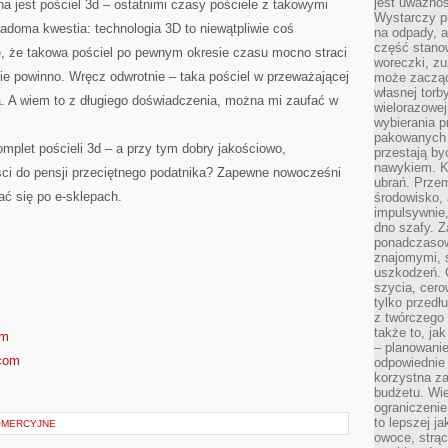
jest uważnoś
jest pościel 3d – ostatnimi czasy pościele z takowymi
Wystarczy p
adoma kwestia: technologia 3D to niewątpliwie coś
na odpady, a
część stano
ę, że takowa pościel po pewnym okresie czasu mocno straci
woreczki, zu
nie powinno. Wręcz odwrotnie – taka pościel w przeważającej
może zacząć
własnej torb
a. A wiem to z długiego doświadczenia, można mi zaufać w
wielorazowej
wybierania 
pakowanych 
mplet pościeli 3d – a przy tym dobry jakościowo,
przestają by
nawykiem. K
ci do pensji przeciętnego podatnika? Zapewne nowocześni
ubrań. Prze
ać się po e-sklepach.
środowisko,
impulsywnie,
dno szafy. Z
ponadczasow
znajomymi, 
uszkodzeń. 
szycia, cero
tylko przedłu
z twórczego
także to, ja
om
– planowanie
.com
odpowiednie
korzystna za
budżetu. Wie
ograniczenie
to lepszej j
OMERCYJNE
owoce, strącz