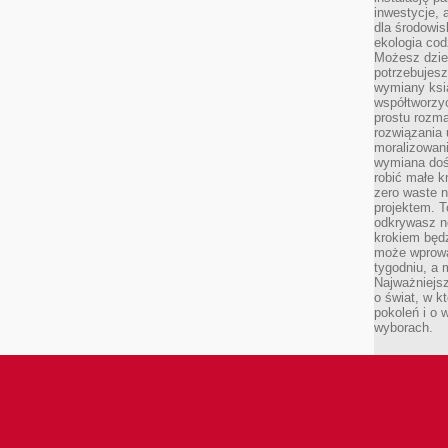
inwestycje, 
dla środowisk
ekologia cod
Możesz dziel
potrzebujesz
wymiany ksi
współtworzy
prostu rozma
rozwiązania 
moralizowania
wymiana doś
robić małe k
zero waste 
projektem. T
odkrywasz n
krokiem będ
może wprowa
tygodniu, a 
Najważniejsz
o świat, w k
pokoleń i o
wyborach.