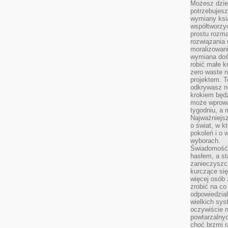
Możesz dziel
potrzebujesz
wymiany ksi
współtworzy
prostu rozma
rozwiązania 
moralizowania
wymiana doś
robić małe k
zero waste 
projektem. T
odkrywasz n
krokiem będ
może wprowa
tygodniu, a 
Najważniejsz
o świat, w k
pokoleń i o
wyborach.
Świadomość 
hasłem, a st
zanieczyszc
kurczące się
więcej osób 
zrobić na co
odpowiedzial
wielkich sy
oczywiście n
powtarzalnyc
choć brzmi r