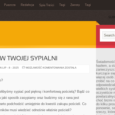
Puszcza
Redakcja
Tagi
Zwroty
Tagi
Spis Treści
SUB
W TWOJEJ SYPIALNI
Świadomość 
hasłem, a st
PIĘKNA
LIP - 8 - 2025
MOŻLIWOŚĆ KOMENTOWANIA
ZOSTAŁA
zanieczyszc
POŚCIEL
kurczące się
W
TWOJEJ
więcej osób 
SYPIALNI
o?
zrobić na co
odpowiedzial
wielkich sy
elibyśmy sypiać pod piękną i komfortową pościelą? Bądź co
oczywiście n
powtarzalnyc
 jaki sposób zasypiamy oraz budzimy się z rana jest
choć brzmi r
rto podchodzić umiejętnie do kwestii zakupu pościeli. Co
do kilku pro
ponownie, se
ników musi wiedzieć odnośnie właśnie pościeli?
rzeczy, któr