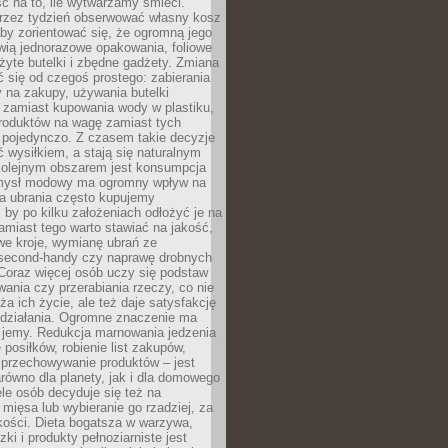
ć na to, ile wytwarzamy śmieci.
rzez tydzień obserwować własny kosz
by zorientować się, że ogromną jego
wią jednorazowe opakowania, foliowe
żyte butelki i zbędne gadżety. Zmiana
 się od czegoś prostego: zabierania
y na zakupy, używania butelki
 zamiast kupowania wody w plastiku,
produktów na wagę zamiast tych
pojedynczo. Z czasem takie decyzje
ć wysiłkiem, a stają się naturalnym
olejnym obszarem jest konsumpcja
mysł modowy ma ogromny wpływ na
 a ubrania często kupujemy
 by po kilku założeniach odłożyć je na
amiast tego warto stawiać na jakość,
e kroje, wymianę ubrań ze
second-handy czy naprawę drobnych
Coraz więcej osób uczy się podstaw
wania czy przerabiania rzeczy, co nie
ża ich życie, ale też daje satysfakcję
 działania. Ogromne znaczenie ma
k jemy. Redukcja marnowania jedzenia
 posiłków, robienie list zakupów,
 przechowywanie produktów – jest
równo dla planety, jak i dla domowego
le osób decyduje się też na
 mięsa lub wybieranie go rzadziej, za
akości. Dieta bogatsza w warzywa,
ki i produkty pełnoziarniste jest