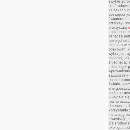
zwykle zdrow
dla środowis
książkach ku
poświęconych
świadomemu 
przepisy, po
praktyczną
e
codziennej e
oznacza perf
bezbłędność
mieszka w m
opakowań, kt
wybór jest o
najlepiej, ja
zniechęcać s
„idealnego” 
wprowadzane
zauważalny e
dbanie o ene
światła, kied
energooszcz
podczas myc
– wydają się
realne oszc
domowych de
korzystanie 
instalację p
inwestycje, 
dla środowisk
ekologia cod