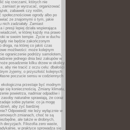
ić się rzeczami, których nie
, zamiast je wyrzucać, organizować
ążek, zabawek czy roślin,
ć społecznościowe ogrody albo po
wiać ze znajomymi o tym, jakie
u nich zadziałały. Zamiast
 i presji lepiej działa wspierająca
wiadczeń, w której każdy ma prawo
roki w swoim tempie. Życie w duchu
nigdy nie będzie zakończonym
o droga, na której co jakiś czas
owe możliwości: może kolejnym
zie ograniczenie podróży samolotem,
dzenie jednego dnia bez zakupów w
może posadzenie kilku drzew w okolicy.
e, aby nie tracić z oczu celu: dbałości
tórym żyjemy, o przyszłość kolejnych
 własne poczucie sensu w codziennych
ekologiczna przestaje być modnym
aje się koniecznością. Zmiany klimatu,
zenie powietrza, nadmiar odpadów i
 zasoby naturalne sprawiają, że coraz
zadaje sobie pytanie: co ja mogę
 dzień, aby żyć bardziej
nie? Odpowiedź nie leży wyłącznie w
stemowych zmianach, choć te są
iezbędne, ale także w drobnych,
h decyzjach. Filozofia zero waste,
adykalnie, w praktyce sprowadza się