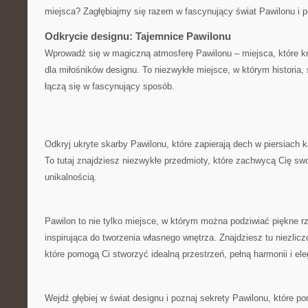
miejsca? Zagłębiajmy się⁣ razem ‌w fascynujący świat Pawilonu‌ i p
Odkrycie designu: Tajemnice ⁣Pawilonu
Wprowadź ‌się ⁢w magiczną​ atmosferę Pawilonu ‍– ‌miejsca, które kry
dla miłośników designu.⁣ To niezwykłe miejsce, w ​którym historia
łączą się w fascynujący‍ sposób.
Odkryj ukryte skarby‍ Pawilonu, które zapierają dech w⁣ piersiach
To ⁢tutaj znajdziesz niezwykłe przedmioty, które zachwycą Cię s
unikalnością.
Pawilon to⁣ nie tylko ​miejsce, w którym można podziwiać piękne r
inspirująca do tworzenia własnego wnętrza. Znajdziesz tu niezlicz
które pomogą Ci stworzyć‌ idealną przestrzeń, pełną harmonii i ele
Wejdź ‍głębiej ⁤w ⁢świat designu i poznaj ⁤sekrety Pawilonu, które ​