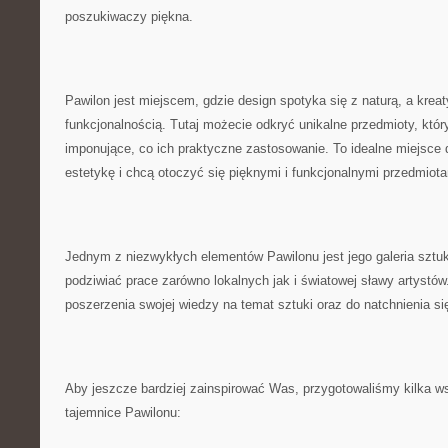
poszukiwaczy piękna.
Pawilon jest miejscem, gdzie design spotyka się z naturą, ‍a ​kreat
⁣funkcjonalnością. Tutaj możecie odkryć unikalne‍ przedmioty, który
imponujące,‌ co ich praktyczne ⁢zastosowanie. To‍ idealne miejsce​ 
estetykę i chcą otoczyć się pięknymi i funkcjonalnymi przedmiota
Jednym z⁢ niezwykłych elementów Pawilonu jest jego galeria sztuki
podziwiać prace zarówno lokalnych jak ‍i światowej sławy artystów
poszerzenia swojej wiedzy na ‍temat sztuki oraz do⁢ natchnienia s
Aby⁤ jeszcze bardziej zainspirować‍ Was, przygotowaliśmy kilka ws
tajemnice Pawilonu: