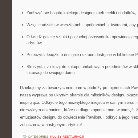
Zachwyć się bogatą kolekcją designerskich ⁢mebli i dodatków,
Wzięcie udziału w warsztatach i spotkaniach z twórcami, aby p
Odwiedź galerię sztuki i posłuchaj przewodnika opowiadające
artystów,
Przeczytaj książki o‍ designie i​ sztuce ⁣dostępne w bibliotece 
Skorzystaj ⁢z okazji do zakupu ‍unikatowych ‌przedmiotów ⁤w s
inspiracji do swojego domu.
Dziękujemy za towarzyszenie nam w podróży po tajemnicach ⁤Paw
‌nasza⁢ wyprawa⁢ po​ ukrytym skarbie dla ‍miłośników designu⁢ okazał
inspirująca. Odkrycie tego niezwykłego ⁢miejsca w⁤ samym sercu m
niezwykłym doznaniem,‍ które na długo zapadnie nam w ​pamięć.
entuzjastów designu ‌do odwiedzenia Pawilonu i odkrycia​ jego nie
zobaczenia ⁢w następnym artykule!
CATEGORIES:
KULISY RESTAURACJI