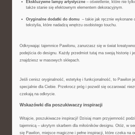
Ekskluzywne lampy⁢ artystyczne
​–⁤ oświetlenie, które nie tyl
także ‌stanie się efektownym elementem‌ dekoracyjnym.
Oryginalne dodatki do ⁤domu
‍ – ⁢takie jak ‍ręcznie ​wykona
tekstylia, które nadadzą wnętrzu osobistego‍ touchu.
Odkrywając tajemnice Pawilonu, zanurzasz się w⁢ świat‍ kreatywno
podejścia ‍do designu. Każdy przedmiot tutaj ma swoją historię i je
znajdziesz ‍w ‍masowych sklepach.
Jeśli cenisz oryginalność, estetykę i funkcjonalność, to ⁢Pawilon
specjalnie dla ⁣Ciebie. Przekrocz próg i‌ pozwól się oczarować niez
czekają na odkrycie.
Wskazówki dla poszukiwaczy inspiracji
Witajcie, ​poszukiwacze inspiracji! Dzisiaj mam przyjemność podz
tajemnicą – ukrytym ‍skarbem dla​ miłośników designu. Otóż, w s
​się Pawilon, miejsce magiczne i⁤ pełne inspiracji, które czeka na 