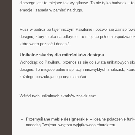
dlaczego jest to ⁣miejsce tak wyjątkowe. To nie tylko budynek – to​ 
emocje i⁤ zapada w pamięć na ⁤długo.
Rusz w podróż po tajemniczym Pawilonie i ‌pozwól się zainspiro
designu, który czeka na‍ odkrycie. To miejsce pełne niespodzianek 
które ⁢warto poznać i​ docenić.
Unikalne skarby‌ dla miłośników ⁣designu
Wchodząc​ do Pawilonu, przenosisz‍ się do ⁣świata unikatowych sk
‍designu. To miejsce ‌pełne inspiracji i niezwykłych znalezisk,​ kt
‌każdego ⁣poszukującego oryginalności.
Wśród tych unikalnych ‍skarbów znajdziesz:
Przemyślane meble designerskie
⁢ – ⁣idealne połączenie funk
nadadzą Twojemu ‍wnętrzu⁢ wyjątkowego charakteru.