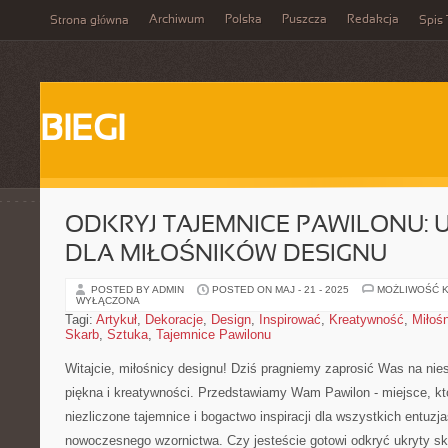
Archiwum
Polska
Puszcza
Redakcja
Strona główna
Spis 
BIEGI
ODKRYJ TAJEMNICE PAWILONU: 
DLA MIŁOŚNIKÓW DESIGNU
POSTED BY ADMIN
POSTED ON MAJ - 21 - 2025
MOŻLIWOŚĆ 
WYŁĄCZONA
Tagi:
Artykuł
,
Dekoracje
,
Design
,
Inspirować
,
Kreatywność
,
Miłoś
Skarb
,
Sztuka
,
Tajemnice Pawilonu
Witajcie, miłośnicy designu! Dziś pragniemy zaprosić Was na ​ni
piękna i ‌kreatywności. Przedstawiamy ‍Wam Pawilon ‌- miejsce, któ
niezliczone tajemnice i bogactwo inspiracji dla‍ wszystkich entuzjas
nowoczesnego ‍wzornictwa.‌ Czy‍ jesteście gotowi odkryć ukryty sk