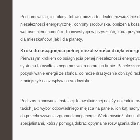
Podsumowując, instalacja fotowoltaiczna to idealne rozwiązanie⁣ d
niezależności energetycznej, ochrony środowiska, obniżenia kosz
wartości ​nieruchomości. To inwestycja w przyszłość, ⁣która ⁣przyn
dla mieszkańców, ⁣jak i ‍dla ⁣planety.
Kroki do osiągnięcia pełnej niezależności dzięki energi
Pierwszym krokiem do ⁣osiągnięcia pełnej niezależności energetyc
⁤systemu fotowoltaicznego na swoim domu⁣ lub firmie. Panele sło
pozyskiwanie energii ze słońca, co⁣ może drastycznie obniżyć rachu
zmniejszyć nasz wpływ ⁣na ‌środowisko.
Podczas planowania instalacji fotowoltaicznej należy dokładnie prz
takich jak: wybór odpowiedniego miejsca ​na panele, ich⁤ kąt ​nachyl
do przechowywania ​zgromadzonej energii. Warto również skonsult
specjalistami, którzy ‍pomogą⁣ dobrać optymalne⁢ rozwiązania ‌dla⁢ 