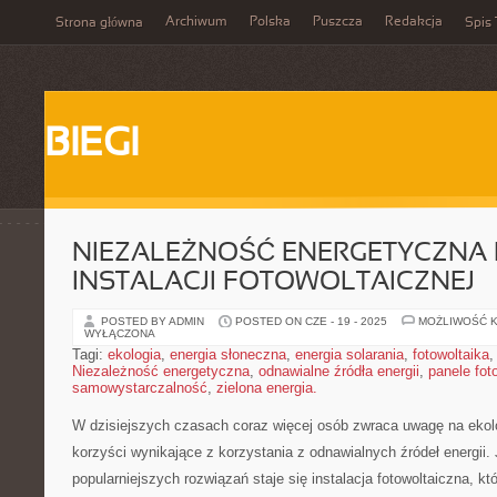
Archiwum
Polska
Puszcza
Redakcja
Strona główna
Spis 
BIEGI
NIEZALEŻNOŚĆ ENERGETYCZNA 
INSTALACJI FOTOWOLTAICZNEJ
POSTED BY ADMIN
POSTED ON CZE - 19 - 2025
MOŻLIWOŚĆ 
WYŁĄCZONA
Tagi:
ekologia
,
energia słoneczna
,
energia solarania
,
fotowoltaika
Niezależność energetyczna
,
odnawialne źródła energii
,
panele fot
samowystarczalność
,
zielona energia.
W dzisiejszych czasach coraz więcej osób​ zwraca uwagę​ na ekol
korzyści⁣ wynikające ​z ​korzystania z odnawialnych źródeł energii.
popularniejszych rozwiązań staje się ​instalacja fotowoltaiczna, kt