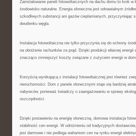
Zainstalowanie paneli fotowoltaicznych na dachu‌ domu to krok‌ w ki
⁣środowisko naturalne. ⁣Energia słoneczna jest ⁢odnawialnym źródłem
szkodliwych substancji ⁣ani gazów⁣ cieplarnianych, przyczyniając ‍s
dwutlenku węgla.
Instalacja‍ fotowoltaiczna nie tylko przyczynia​ się do ochrony ⁣śr
na obniżenie rachunków za prąd. Dzięki produkcji‍ własnej energii
‍znacząco⁢ zmniejszyć koszty‍ związane z zużyciem energii ⁣w dom
Korzyścią‍ wynikającą z instalacji​ fotowoltaicznej jest również zw
nieruchomości.⁤ Dom⁣ z ‍panele słonecznymi staje się bardziej atra
nabywców,‍ ponieważ świadczy o zaangażowaniu ​w sprawy ekologi
⁤oszczędności.
Dzięki postawieniu ⁢na energię ​słoneczną, domowa instalacja fot
stabilność cen energii. W odróżnieniu od tradycyjnych ‍dostawcó
jest ​darmowe‌ i ​nie podlega wahaniom cen na rynku‌ energii ⁣elektry