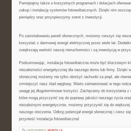
Pamiętajmy także o ​korzystnych programach i dotacjach oferow
zakup i ⁢instalację ‌systemów fotowoltaicznych. Dzięki nim oszczęd
pieniędzy oraz przyspieszymy zwrot z inwestycji.
Po zainstalowaniu paneli słonecznych,⁤ możemy‍ cieszyć się niez
korzystać z ‌darmowej energii elektrycznej ‍przez wiele lat. Doda
zwiększają wartość naszej​ nieruchomości i ‌są inwestycją w przys
Podsumowując, instalacja‌ fotowoltaiczna może być kluczowym kr
niezależności energetycznej⁤ dla naszego⁣ domu lub firmy.⁤ Dzięki 
słonecznej możemy nie tylko‌ obniżyć rachunki za prąd, ale równie
⁢zmniejszyć‌ nasz⁣ ślad ​węglowy. ⁤Warto zainwestować⁤ w tego rodza
uwagę jej długoterminowe ⁤korzyści. Zachęcamy do korzystania 
które mogą⁣ przyczynić się⁤ do poprawy jakości naszego⁢ życia ora
‍niezależnymi energetycznie, możemy ⁤przyczynić się do większej 
‌naszego otoczenia. Odkryj⁣ potencjał energii słonecznej i ciesz si
przynieść instalacja ⁤fotowoltaiczna!
CATEGORIES:
MOBZILLA