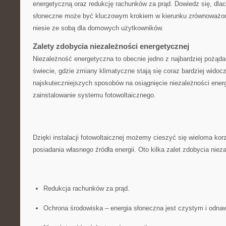
energetyczną oraz redukcję rachunków‍ za ​prąd. Dowiedz ⁤się, ⁤dlac
słoneczne może‍ być ‌kluczowym krokiem w kierunku zrównoważoneg
niesie ze sobą dla‌ domowych⁤ użytkowników.
Zalety zdobycia niezależności energetycznej
Niezależność energetyczna to obecnie jedno z najbardziej pożąda
świecie,⁤ gdzie zmiany ⁣klimatyczne⁤ stają się ⁢coraz bardziej wido
najskuteczniejszych sposobów na osiągnięcie niezależności ene
zainstalowanie​ systemu ​fotowoltaicznego.
Dzięki instalacji fotowoltaicznej możemy cieszyć się wieloma ‌kor
posiadania⁣ własnego źródła‌ energii. Oto kilka zalet zdobycia nie
Redukcja rachunków za⁤ prąd.
Ochrona‍ środowiska – energia słoneczna⁤ jest czystym ⁣i ⁢odna