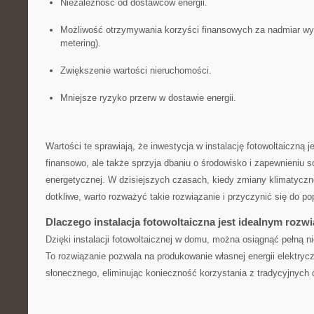
Niezależność‍ od dostawców‌ energii.
Możliwość otrzymywania korzyści finansowych za nadmiar wypr
metering).
Zwiększenie⁤ wartości nieruchomości.
Mniejsze ryzyko‍ przerw⁣ w dostawie energii.
Wartości‌ te sprawiają, że ⁤inwestycja w instalację fotowoltaiczną j
finansowo, ale ‍także⁣ sprzyja dbaniu o środowisko i zapewnieniu ⁢
energetycznej. W dzisiejszych czasach, kiedy zmiany klimatyczne s
dotkliwe, warto rozważyć takie rozwiązanie i ​przyczynić się do ⁢po
Dlaczego instalacja fotowoltaiczna ‌jest idealnym roz
Dzięki instalacji fotowoltaicznej ‌w domu, ​można osiągnąć pełną 
To ​rozwiązanie pozwala ⁣na‍ produkowanie własnej energii ‌elektryc
słonecznego, eliminując konieczność korzystania z tradycyjnych d