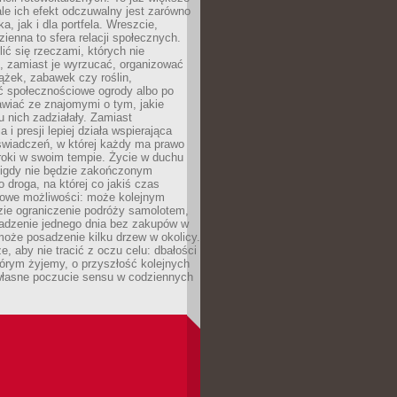
ale ich efekt odczuwalny jest zarówno
a, jak i dla portfela. Wreszcie,
zienna to sfera relacji społecznych.
ić się rzeczami, których nie
, zamiast je wyrzucać, organizować
ążek, zabawek czy roślin,
ć społecznościowe ogrody albo po
wiać ze znajomymi o tym, jakie
u nich zadziałały. Zamiast
 i presji lepiej działa wspierająca
wiadczeń, w której każdy ma prawo
roki w swoim tempie. Życie w duchu
nigdy nie będzie zakończonym
o droga, na której co jakiś czas
owe możliwości: może kolejnym
zie ograniczenie podróży samolotem,
dzenie jednego dnia bez zakupów w
może posadzenie kilku drzew w okolicy.
e, aby nie tracić z oczu celu: dbałości
tórym żyjemy, o przyszłość kolejnych
 własne poczucie sensu w codziennych