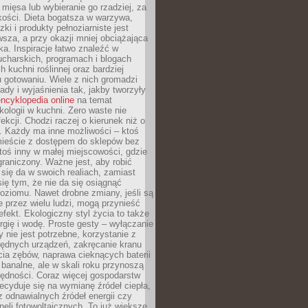
 mięsa lub wybieranie go rzadziej, za
akości. Dieta bogatsza w warzywa,
ki i produkty pełnoziarniste jest
sza, a przy okazji mniej obciążająca
ka. Inspiracje łatwo znaleźć w
charskich, programach i blogach
 kuchni roślinnej oraz bardziej
gotowaniu. Wiele z nich gromadzi
rady i wyjaśnienia tak, jakby tworzyły
ncyklopedia online
na temat
kologii w kuchni. Zero waste nie
ekcji. Chodzi raczej o kierunek niż o
. Każdy ma inne możliwości – ktoś
ieście z dostępem do sklepów bez
oś inny w małej miejscowości, gdzie
graniczony. Ważne jest, aby robić
k się da w swoich realiach, zamiast
ię tym, że nie da się osiągnąć
poziomu. Nawet drobne zmiany, jeśli są
 przez wielu ludzi, mogą przynieść
fekt. Ekologiczny styl życia to także
rgię i wodę. Proste gesty – wyłączanie
y nie jest potrzebne, korzystanie z
ędnych urządzeń, zakręcanie kranu
ia zębów, naprawa cieknących baterii
 banalne, ale w skali roku przynoszą
zędności. Coraz więcej gospodarstw
cyduje się na wymianę źródeł ciepła,
z odnawialnych źródeł energii czy
aneli fotowoltaicznych. To już większe