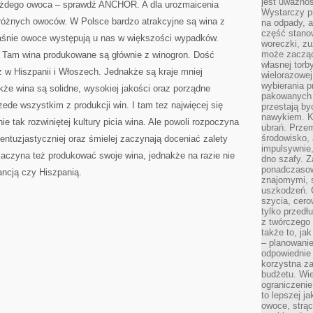
jest uważnoś
ażdego owoca – sprawdź ANCHOR. A dla urozmaicenia
Wystarczy p
różnych owoców. W Polsce bardzo atrakcyjne są wina z
na odpady, a
część stano
właśnie owoce występują u nas w większości wypadków.
woreczki, zu
może zacząć
a. Tam wina produkowane są głównie z winogron. Dość
własnej torb
ż w Hiszpanii i Włoszech. Jednakże są kraje mniej
wielorazowej
wybierania 
akże wina są solidne, wysokiej jakości oraz porządne
pakowanych 
ede wszystkim z produkcji win. I tam tez najwięcej się
przestają by
nawykiem. K
 tak rozwiniętej kultury picia wina. Ale powoli rozpoczyna
ubrań. Prze
środowisko,
 entuzjastyczniej oraz śmielej zaczynają doceniać zalety
impulsywnie,
zaczyna też produkować swoje wina, jednakże na razie nie
dno szafy. Z
ponadczasow
ancją czy Hiszpanią.
znajomymi, 
uszkodzeń. 
szycia, cero
tylko przedłu
z twórczego
także to, ja
– planowanie
odpowiednie
korzystna za
budżetu. Wie
ograniczenie
to lepszej j
owoce, strącz