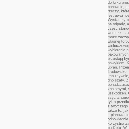
do kilku pro
ponownie, se
rzeczy, któr
jest uważnoś
Wystarczy p
na odpady, a
część stano
woreczki, zu
może zacząć
własnej torb
wielorazowej
wybierania 
pakowanych 
przestają by
nawykiem. K
ubrań. Prze
środowisko,
impulsywnie,
dno szafy. Z
ponadczasow
znajomymi, 
uszkodzeń. 
szycia, cero
tylko przedłu
z twórczego
także to, ja
– planowanie
odpowiednie
korzystna za
budżetu. Wie