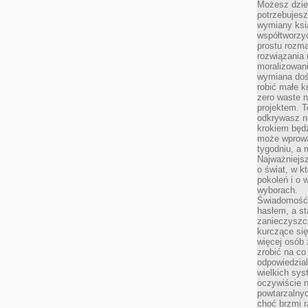
Możesz dziel
potrzebujesz
wymiany ksi
współtworzy
prostu rozma
rozwiązania 
moralizowania
wymiana doś
robić małe k
zero waste 
projektem. T
odkrywasz n
krokiem będ
może wprowa
tygodniu, a 
Najważniejsz
o świat, w k
pokoleń i o
wyborach.
Świadomość 
hasłem, a st
zanieczyszc
kurczące się
więcej osób 
zrobić na co
odpowiedzial
wielkich sy
oczywiście n
powtarzalnyc
choć brzmi r