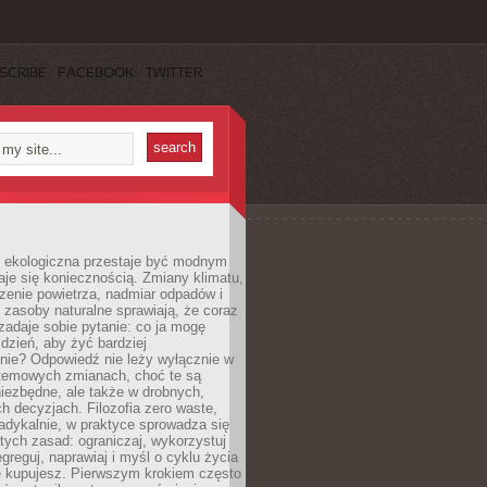
SCRIBE
FACEBOOK
TWITTER
ekologiczna przestaje być modnym
aje się koniecznością. Zmiany klimatu,
zenie powietrza, nadmiar odpadów i
 zasoby naturalne sprawiają, że coraz
zadaje sobie pytanie: co ja mogę
 dzień, aby żyć bardziej
nie? Odpowiedź nie leży wyłącznie w
stemowych zmianach, choć te są
iezbędne, ale także w drobnych,
h decyzjach. Filozofia zero waste,
adykalnie, w praktyce sprowadza się
stych zasad: ograniczaj, wykorzystuj
greguj, naprawiaj i myśl o cyklu życia
e kupujesz. Pierwszym krokiem często