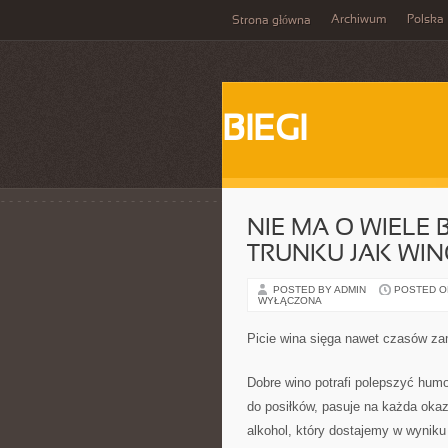
Archiwum
Polska
Strona główna
BIEGI
NIE MA O WIELE
TRUNKU JAK WI
POSTED BY ADMIN
POSTED ON
WYŁĄCZONA
Picie wina sięga nawet czasów za
Dobre wino potrafi polepszyć humo
do posiłków, pasuje na każda okazj
alkohol, który dostajemy w wyniku