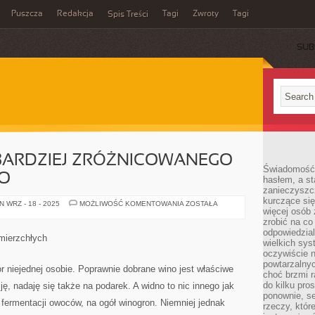
Puszcza
Redakcja
Tagi
Zwroty
Tagi
Spis Treści
SUB
 BARDZIEJ ZRÓŻNICOWANEGO
Świadomość 
NO
hasłem, a st
zanieczyszc
kurczące się
NIE
 WRZ - 18 - 2025
MOŻLIWOŚĆ KOMENTOWANIA
ZOSTAŁA
więcej osób 
MA
O
zrobić na co
WIELE
odpowiedzial
BARDZIEJ
mierzchłych
ZRÓŻNICOWANEGO
wielkich sy
TRUNKU
oczywiście n
JAK
powtarzalnyc
WINO
r niejednej osobie. Poprawnie dobrane wino jest właściwe
choć brzmi r
do kilku pro
ę, nadaję się także na podarek. A widno to nic innego jak
ponownie, se
 fermentacji owoców, na ogół winogron. Niemniej jednak
rzeczy, któr