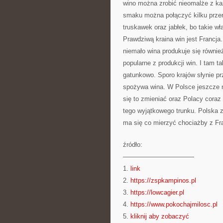
wino można zrobić nieomalże z k
smaku można połączyć kilku prze
truskawek oraz jabłek, bo takie 
Prawdziwą kraina win jest Francj
niemało wina produkuje się równie
popularne z produkcji win. I tam t
gatunkowo. Sporo krajów słynie prz
spożywa wina. W Polsce jeszcze nie
się to zmieniać oraz Polacy coraz
tego wyjątkowego trunku. Polska 
ma się co mierzyć chociażby z Fr
źródło:
———————————
1.
link
2.
https://zspkampinos.pl
3.
https://lowcagier.pl
4.
https://www.pokochajmilosc.pl
5.
kliknij aby zobaczyć