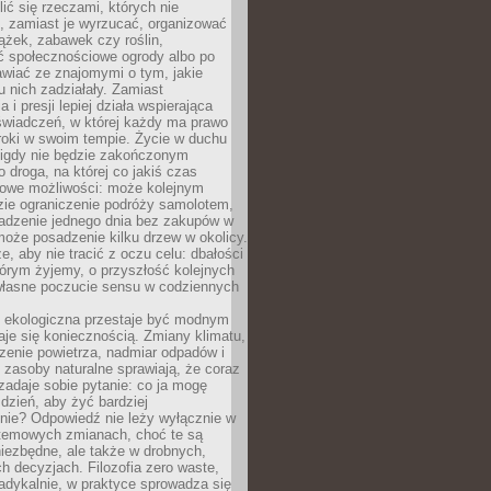
ić się rzeczami, których nie
, zamiast je wyrzucać, organizować
ążek, zabawek czy roślin,
ć społecznościowe ogrody albo po
wiać ze znajomymi o tym, jakie
u nich zadziałały. Zamiast
 i presji lepiej działa wspierająca
wiadczeń, w której każdy ma prawo
roki w swoim tempie. Życie w duchu
nigdy nie będzie zakończonym
o droga, na której co jakiś czas
owe możliwości: może kolejnym
zie ograniczenie podróży samolotem,
dzenie jednego dnia bez zakupów w
może posadzenie kilku drzew w okolicy.
e, aby nie tracić z oczu celu: dbałości
tórym żyjemy, o przyszłość kolejnych
 własne poczucie sensu w codziennych
ekologiczna przestaje być modnym
aje się koniecznością. Zmiany klimatu,
zenie powietrza, nadmiar odpadów i
 zasoby naturalne sprawiają, że coraz
zadaje sobie pytanie: co ja mogę
 dzień, aby żyć bardziej
nie? Odpowiedź nie leży wyłącznie w
stemowych zmianach, choć te są
iezbędne, ale także w drobnych,
h decyzjach. Filozofia zero waste,
adykalnie, w praktyce sprowadza się