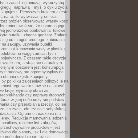
stych zasad: ograniczaj, wykorzystuj
greguj, naprawiaj i myśl o cyklu życia
e kupujesz. Pierwszym krokiem często
ć na to, ile wytwarzamy śmieci.
rzez tydzień obserwować własny kosz
by zorientować się, że ogromną jego
wią jednorazowe opakowania, foliowe
żyte butelki i zbędne gadżety. Zmiana
 się od czegoś prostego: zabierania
y na zakupy, używania butelki
 zamiast kupowania wody w plastiku,
produktów na wagę zamiast tych
pojedynczo. Z czasem takie decyzje
ć wysiłkiem, a stają się naturalnym
olejnym obszarem jest konsumpcja
mysł modowy ma ogromny wpływ na
 a ubrania często kupujemy
 by po kilku założeniach odłożyć je na
amiast tego warto stawiać na jakość,
e kroje, wymianę ubrań ze
second-handy czy naprawę drobnych
Coraz więcej osób uczy się podstaw
wania czy przerabiania rzeczy, co nie
ża ich życie, ale też daje satysfakcję
 działania. Ogromne znaczenie ma
k jemy. Redukcja marnowania jedzenia
 posiłków, robienie list zakupów,
 przechowywanie produktów – jest
równo dla planety, jak i dla domowego
le osób decyduje się też na