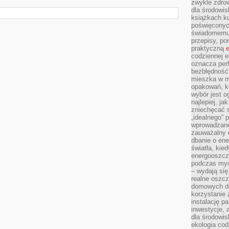
zwykle zdrow
dla środowis
książkach ku
poświęconych
świadomemu 
przepisy, po
praktyczną
e
codziennej e
oznacza perf
bezbłędność
mieszka w m
opakowań, kt
wybór jest o
najlepiej, ja
zniechęcać s
„idealnego” 
wprowadzane
zauważalny e
dbanie o ene
światła, kied
energooszcz
podczas myc
– wydają się
realne oszc
domowych de
korzystanie 
instalację p
inwestycje, 
dla środowisk
ekologia cod