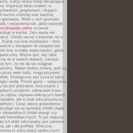
sza, a przy okazji mniej obciążająca
ka. Inspiracje łatwo znaleźć w
charskich, programach i blogach
 kuchni roślinnej oraz bardziej
gotowaniu. Wiele z nich gromadzi
rady i wyjaśnienia tak, jakby tworzyły
ncyklopedia online
na temat
kologii w kuchni. Zero waste nie
ekcji. Chodzi raczej o kierunek niż o
. Każdy ma inne możliwości – ktoś
ieście z dostępem do sklepów bez
oś inny w małej miejscowości, gdzie
graniczony. Ważne jest, aby robić
k się da w swoich realiach, zamiast
ię tym, że nie da się osiągnąć
poziomu. Nawet drobne zmiany, jeśli są
 przez wielu ludzi, mogą przynieść
fekt. Ekologiczny styl życia to także
rgię i wodę. Proste gesty – wyłączanie
y nie jest potrzebne, korzystanie z
ędnych urządzeń, zakręcanie kranu
ia zębów, naprawa cieknących baterii
 banalne, ale w skali roku przynoszą
zędności. Coraz więcej gospodarstw
cyduje się na wymianę źródeł ciepła,
z odnawialnych źródeł energii czy
aneli fotowoltaicznych. To już większe
ale ich efekt odczuwalny jest zarówno
a, jak i dla portfela. Wreszcie,
zienna to sfera relacji społecznych.