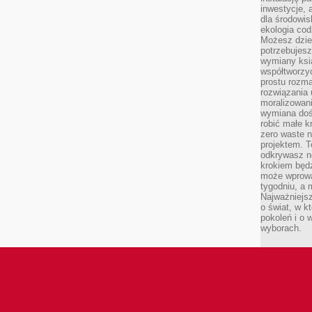
inwestycje, 
dla środowisk
ekologia cod
Możesz dziel
potrzebujesz
wymiany ksi
współtworzy
prostu rozma
rozwiązania 
moralizowania
wymiana doś
robić małe k
zero waste 
projektem. T
odkrywasz n
krokiem będ
może wprowa
tygodniu, a 
Najważniejsz
o świat, w k
pokoleń i o
wyborach.