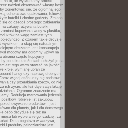
ć na to, ile wytwarzamy śmieci.
rzez tydzień obserwować własny kosz
by zorientować się, że ogromną jego
wią jednorazowe opakowania, foliowe
żyte butelki i zbędne gadżety. Zmiana
 się od czegoś prostego: zabierania
y na zakupy, używania butelki
 zamiast kupowania wody w plastiku,
produktów na wagę zamiast tych
pojedynczo. Z czasem takie decyzje
ć wysiłkiem, a stają się naturalnym
olejnym obszarem jest konsumpcja
mysł modowy ma ogromny wpływ na
 a ubrania często kupujemy
 by po kilku założeniach odłożyć je na
amiast tego warto stawiać na jakość,
e kroje, wymianę ubrań ze
second-handy czy naprawę drobnych
Coraz więcej osób uczy się podstaw
wania czy przerabiania rzeczy, co nie
ża ich życie, ale też daje satysfakcję
 działania. Ogromne znaczenie ma
k jemy. Redukcja marnowania jedzenia
 posiłków, robienie list zakupów,
 przechowywanie produktów – jest
równo dla planety, jak i dla domowego
le osób decyduje się też na
 mięsa lub wybieranie go rzadziej, za
akości. Dieta bogatsza w warzywa,
ki i produkty pełnoziarniste jest