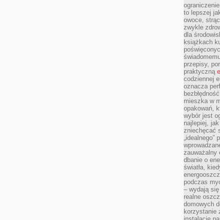
ograniczenie
to lepszej j
owoce, strącz
zwykle zdrow
dla środowis
książkach ku
poświęconych
świadomemu 
przepisy, po
praktyczną
e
codziennej e
oznacza perf
bezbłędność
mieszka w m
opakowań, kt
wybór jest o
najlepiej, ja
zniechęcać s
„idealnego” 
wprowadzane
zauważalny e
dbanie o ene
światła, kied
energooszcz
podczas myc
– wydają się
realne oszc
domowych de
korzystanie 
instalację p