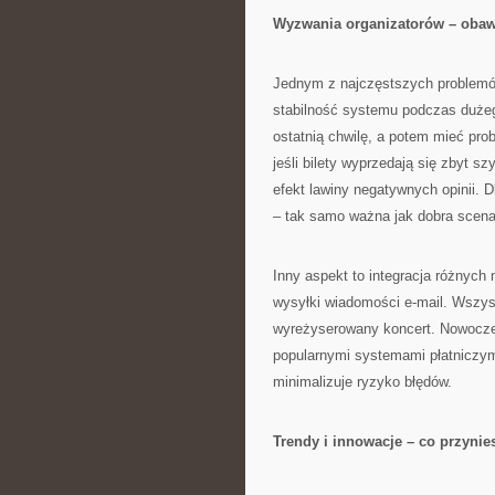
Wyzwania organizatorów – obawy
Jednym z najczęstszych problemó
stabilność systemu podczas dużeg
ostatnią chwilę, a potem mieć pro
jeśli bilety wyprzedają się zbyt 
efekt lawiny negatywnych opinii. 
– tak samo ważna jak dobra scena
Inny aspekt to integracja różnych 
wysyłki wiadomości e-mail. Wszys
wyreżyserowany koncert. Nowoczes
popularnymi systemami płatniczym
minimalizuje ryzyko błędów.
Trendy i innowacje – co przynie