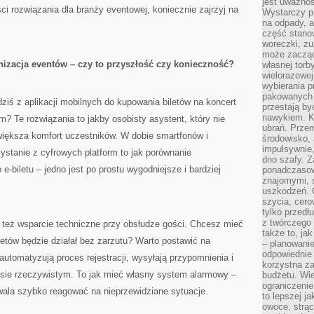
jest uważnoś
ości rozwiązania dla branży eventowej, koniecznie zajrzyj na
Wystarczy p
na odpady, a
część stano
woreczki, zu
może zacząć
izacja eventów – czy to przyszłość czy konieczność?
własnej torb
wielorazowej
wybierania 
pakowanych 
dziś z aplikacji mobilnych do kupowania biletów na koncert
przestają by
nawykiem. K
? Te rozwiązania to jakby osobisty asystent, który nie
ubrań. Prze
 zwiększa komfort uczestników. W dobie smartfonów i
środowisko,
impulsywnie,
stanie z cyfrowych platform to jak porównanie
dno szafy. Z
e-biletu – jedno jest po prostu wygodniejsze i bardziej
ponadczasow
znajomymi, 
uszkodzeń. 
szycia, cero
tylko przedłu
z twórczego
 też wsparcie techniczne przy obsłudze gości. Chcesz mieć
także to, ja
etów będzie działał bez zarzutu? Warto postawić na
– planowanie
odpowiednie
automatyzują proces rejestracji, wysyłają przypomnienia i
korzystna za
sie rzeczywistym. To jak mieć własny system alarmowy –
budżetu. Wie
ograniczenie
wala szybko reagować na nieprzewidziane sytuacje.
to lepszej j
owoce, strącz