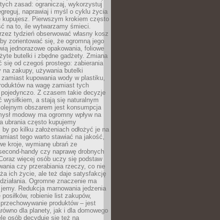
stych zasad: ograniczaj, wykorzystuj
greguj, naprawiaj i myśl o cyklu życia
e kupujesz. Pierwszym krokiem często
ć na to, ile wytwarzamy śmieci.
rzez tydzień obserwować własny kosz
by zorientować się, że ogromną jego
wią jednorazowe opakowania, foliowe
żyte butelki i zbędne gadżety. Zmiana
 się od czegoś prostego: zabierania
y na zakupy, używania butelki
 zamiast kupowania wody w plastiku,
produktów na wagę zamiast tych
pojedynczo. Z czasem takie decyzje
ć wysiłkiem, a stają się naturalnym
olejnym obszarem jest konsumpcja
mysł modowy ma ogromny wpływ na
 a ubrania często kupujemy
 by po kilku założeniach odłożyć je na
amiast tego warto stawiać na jakość,
e kroje, wymianę ubrań ze
second-handy czy naprawę drobnych
Coraz więcej osób uczy się podstaw
wania czy przerabiania rzeczy, co nie
ża ich życie, ale też daje satysfakcję
 działania. Ogromne znaczenie ma
k jemy. Redukcja marnowania jedzenia
 posiłków, robienie list zakupów,
 przechowywanie produktów – jest
równo dla planety, jak i dla domowego
le osób decyduje się też na