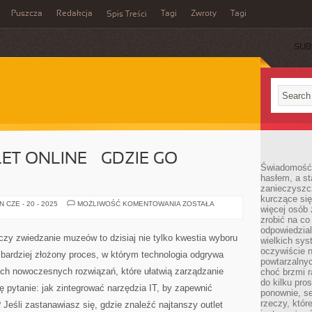
Puszcza
Redakcja
Tagi
Zwroty
Tagi
Spis Treści
SUB
ET ONLINE – GDZIE GO
Świadomość 
hasłem, a st
zanieczyszc
kurczące się
NAJTAŃSZY
 CZE - 20 - 2025
MOŻLIWOŚĆ KOMENTOWANIA
ZOSTAŁA
więcej osób 
OUTLET
ONLINE
zrobić na co
–
odpowiedzial
GDZIE
zy zwiedzanie muzeów to dzisiaj nie tylko kwestia wyboru
wielkich sy
GO
ZNALEŹĆ?
oczywiście n
z bardziej złożony proces, w którym technologia odgrywa
powtarzalnyc
ych nowoczesnych rozwiązań, które ułatwią zarządzanie
choć brzmi r
do kilku pro
ę pytanie: jak zintegrować narzędzia IT, by zapewnić
ponownie, se
rzeczy, któr
 Jeśli zastanawiasz się, gdzie znaleźć najtanszy outlet