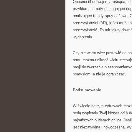
Obecnie obserwujemy rosnącą popu
przykład chatboty pomagające od
analizujące trendy sprzedażowe. C
rzeczywistości (AR), która może
rzeczywistość. To tak jakby dawać
wydarzenia.
Czy nie warto więc postawić na n
temu można uniknąć wielu stresują
pasji do tworzenia niezapomniany
pomysłom, a nie je ograniczać.
Podsumowanie
W świecie pełnym cyfrowych możli
będą wspierały Twój biznes od A d
najtańszych outletach online. Je
jest niezawodna i nowoczesna, w