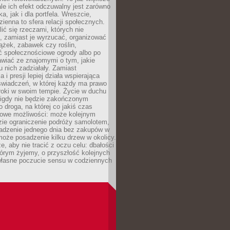
ale ich efekt odczuwalny jest zarówno
a, jak i dla portfela. Wreszcie,
zienna to sfera relacji społecznych.
ić się rzeczami, których nie
, zamiast je wyrzucać, organizować
ążek, zabawek czy roślin,
ć społecznościowe ogrody albo po
wiać ze znajomymi o tym, jakie
u nich zadziałały. Zamiast
 i presji lepiej działa wspierająca
wiadczeń, w której każdy ma prawo
roki w swoim tempie. Życie w duchu
nigdy nie będzie zakończonym
o droga, na której co jakiś czas
owe możliwości: może kolejnym
zie ograniczenie podróży samolotem,
dzenie jednego dnia bez zakupów w
może posadzenie kilku drzew w okolicy.
e, aby nie tracić z oczu celu: dbałości
tórym żyjemy, o przyszłość kolejnych
 własne poczucie sensu w codziennych