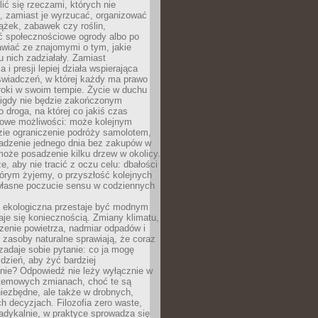
ić się rzeczami, których nie
, zamiast je wyrzucać, organizować
ążek, zabawek czy roślin,
ć społecznościowe ogrody albo po
wiać ze znajomymi o tym, jakie
u nich zadziałały. Zamiast
 i presji lepiej działa wspierająca
wiadczeń, w której każdy ma prawo
roki w swoim tempie. Życie w duchu
nigdy nie będzie zakończonym
o droga, na której co jakiś czas
owe możliwości: może kolejnym
zie ograniczenie podróży samolotem,
dzenie jednego dnia bez zakupów w
może posadzenie kilku drzew w okolicy.
e, aby nie tracić z oczu celu: dbałości
tórym żyjemy, o przyszłość kolejnych
 własne poczucie sensu w codziennych
ekologiczna przestaje być modnym
aje się koniecznością. Zmiany klimatu,
zenie powietrza, nadmiar odpadów i
 zasoby naturalne sprawiają, że coraz
zadaje sobie pytanie: co ja mogę
 dzień, aby żyć bardziej
nie? Odpowiedź nie leży wyłącznie w
stemowych zmianach, choć te są
iezbędne, ale także w drobnych,
h decyzjach. Filozofia zero waste,
adykalnie, w praktyce sprowadza się