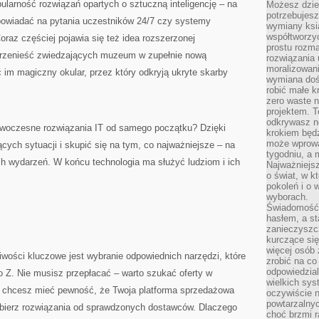
larność rozwiązań opartych o sztuczną inteligencję – na
Możesz dziel
potrzebujesz
powiadać na pytania uczestników 24/7 czy systemy
wymiany ksi
współtworzy
oraz częściej pojawia się też idea rozszerzonej
prostu rozma
 przenieść zwiedzających muzeum w zupełnie nową
rozwiązania 
moralizowania
 im magiczny okular, przez który odkryją ukryte skarby
wymiana doś
robić małe k
zero waste 
projektem. T
odkrywasz n
owoczesne rozwiązania IT od samego początku? Dzięki
krokiem będ
może wprowa
cych sytuacji i skupić się na tym, co najważniejsze – na
tygodniu, a 
ch wydarzeń. W końcu technologia ma służyć ludziom i ich
Najważniejsz
o świat, w k
pokoleń i o
wyborach.
Świadomość 
hasłem, a st
zanieczyszc
kurczące się
więcej osób 
wości kluczowe jest wybranie odpowiednich narzędzi, które
zrobić na co
odpowiedzial
o Z. Nie musisz przepłacać – warto szukać oferty w
wielkich sy
śli chcesz mieć pewność, że Twoja platforma sprzedażowa
oczywiście n
powtarzalnyc
ybierz rozwiązania od sprawdzonych dostawców. Dlaczego
choć brzmi r