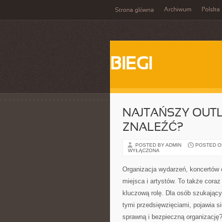
Archiwum
Polska
Strona główna
BIEGI
NAJTAŃSZY OUTL
ZNALEŹĆ?
POSTED BY ADMIN
POSTED ON
WYŁĄCZONA
Organizacja wydarzeń, koncertów c
miejsca i artystów. To także cora
kluczową rolę. Dla osób szukając
tymi przedsięwzięciami, pojawia si
sprawną i bezpieczną organizację?