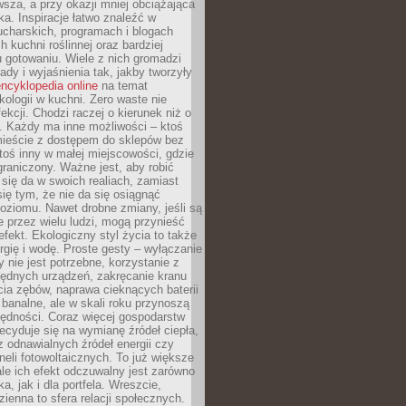
sza, a przy okazji mniej obciążająca
ka. Inspiracje łatwo znaleźć w
charskich, programach i blogach
 kuchni roślinnej oraz bardziej
gotowaniu. Wiele z nich gromadzi
rady i wyjaśnienia tak, jakby tworzyły
ncyklopedia online
na temat
kologii w kuchni. Zero waste nie
ekcji. Chodzi raczej o kierunek niż o
. Każdy ma inne możliwości – ktoś
ieście z dostępem do sklepów bez
oś inny w małej miejscowości, gdzie
graniczony. Ważne jest, aby robić
k się da w swoich realiach, zamiast
ię tym, że nie da się osiągnąć
poziomu. Nawet drobne zmiany, jeśli są
 przez wielu ludzi, mogą przynieść
fekt. Ekologiczny styl życia to także
rgię i wodę. Proste gesty – wyłączanie
y nie jest potrzebne, korzystanie z
ędnych urządzeń, zakręcanie kranu
ia zębów, naprawa cieknących baterii
 banalne, ale w skali roku przynoszą
zędności. Coraz więcej gospodarstw
cyduje się na wymianę źródeł ciepła,
z odnawialnych źródeł energii czy
aneli fotowoltaicznych. To już większe
ale ich efekt odczuwalny jest zarówno
a, jak i dla portfela. Wreszcie,
zienna to sfera relacji społecznych.