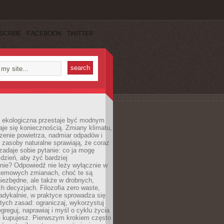
SCRIBE
FACEBOOK
TWITTER
ekologiczna przestaje być modnym
aje się koniecznością. Zmiany klimatu,
zenie powietrza, nadmiar odpadów i
 zasoby naturalne sprawiają, że coraz
zadaje sobie pytanie: co ja mogę
 dzień, aby żyć bardziej
nie? Odpowiedź nie leży wyłącznie w
stemowych zmianach, choć te są
iezbędne, ale także w drobnych,
h decyzjach. Filozofia zero waste,
adykalnie, w praktyce sprowadza się
stych zasad: ograniczaj, wykorzystuj
greguj, naprawiaj i myśl o cyklu życia
e kupujesz. Pierwszym krokiem często