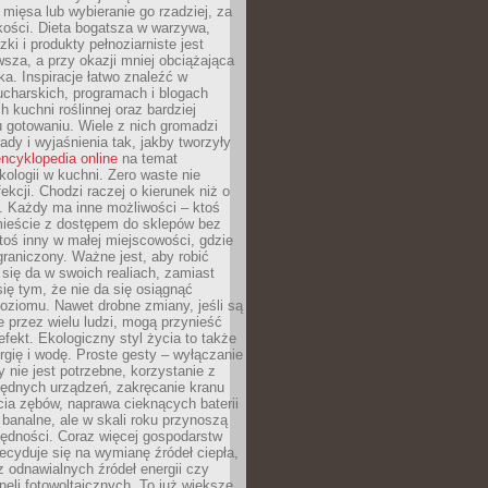
 mięsa lub wybieranie go rzadziej, za
akości. Dieta bogatsza w warzywa,
ki i produkty pełnoziarniste jest
sza, a przy okazji mniej obciążająca
ka. Inspiracje łatwo znaleźć w
charskich, programach i blogach
 kuchni roślinnej oraz bardziej
gotowaniu. Wiele z nich gromadzi
rady i wyjaśnienia tak, jakby tworzyły
ncyklopedia online
na temat
kologii w kuchni. Zero waste nie
ekcji. Chodzi raczej o kierunek niż o
. Każdy ma inne możliwości – ktoś
ieście z dostępem do sklepów bez
oś inny w małej miejscowości, gdzie
graniczony. Ważne jest, aby robić
k się da w swoich realiach, zamiast
ię tym, że nie da się osiągnąć
poziomu. Nawet drobne zmiany, jeśli są
 przez wielu ludzi, mogą przynieść
fekt. Ekologiczny styl życia to także
rgię i wodę. Proste gesty – wyłączanie
y nie jest potrzebne, korzystanie z
ędnych urządzeń, zakręcanie kranu
ia zębów, naprawa cieknących baterii
 banalne, ale w skali roku przynoszą
zędności. Coraz więcej gospodarstw
cyduje się na wymianę źródeł ciepła,
z odnawialnych źródeł energii czy
aneli fotowoltaicznych. To już większe