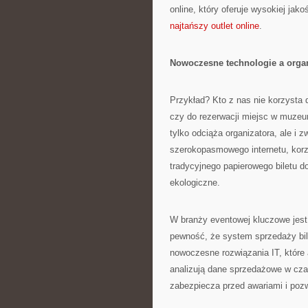
online, który oferuje wysokiej jak
najtańszy outlet online
.
Nowoczesne technologie a organ
Przykład? Kto z nas nie korzysta 
czy do rezerwacji miejsc w muzeum
tylko odciąża organizatora, ale i
szerokopasmowego internetu, korzy
tradycyjnego papierowego biletu do 
ekologiczne.
W branży eventowej kluczowe jest
pewność, że system sprzedaży bil
nowoczesne rozwiązania IT, które 
analizują dane sprzedażowe w cza
zabezpiecza przed awariami i poz