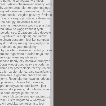
ć na to, ile wytwarzamy śmieci.
rzez tydzień obserwować własny kosz
by zorientować się, że ogromną jego
wią jednorazowe opakowania, foliowe
żyte butelki i zbędne gadżety. Zmiana
 się od czegoś prostego: zabierania
y na zakupy, używania butelki
 zamiast kupowania wody w plastiku,
produktów na wagę zamiast tych
pojedynczo. Z czasem takie decyzje
ć wysiłkiem, a stają się naturalnym
olejnym obszarem jest konsumpcja
mysł modowy ma ogromny wpływ na
 a ubrania często kupujemy
 by po kilku założeniach odłożyć je na
amiast tego warto stawiać na jakość,
e kroje, wymianę ubrań ze
second-handy czy naprawę drobnych
Coraz więcej osób uczy się podstaw
wania czy przerabiania rzeczy, co nie
ża ich życie, ale też daje satysfakcję
 działania. Ogromne znaczenie ma
k jemy. Redukcja marnowania jedzenia
 posiłków, robienie list zakupów,
 przechowywanie produktów – jest
równo dla planety, jak i dla domowego
le osób decyduje się też na
 mięsa lub wybieranie go rzadziej, za
akości. Dieta bogatsza w warzywa,
ki i produkty pełnoziarniste jest