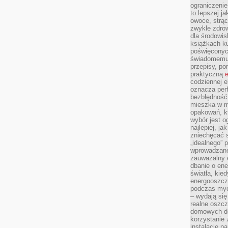
ograniczenie
to lepszej j
owoce, strącz
zwykle zdrow
dla środowis
książkach ku
poświęconych
świadomemu 
przepisy, po
praktyczną
e
codziennej e
oznacza perf
bezbłędność
mieszka w m
opakowań, kt
wybór jest o
najlepiej, ja
zniechęcać s
„idealnego” 
wprowadzane
zauważalny e
dbanie o ene
światła, kied
energooszcz
podczas myc
– wydają się
realne oszc
domowych de
korzystanie 
instalację p