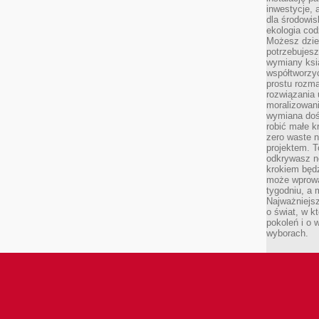
inwestycje, 
dla środowisk
ekologia cod
Możesz dziel
potrzebujesz
wymiany ksi
współtworzy
prostu rozma
rozwiązania 
moralizowania
wymiana doś
robić małe k
zero waste 
projektem. T
odkrywasz n
krokiem będ
może wprowa
tygodniu, a 
Najważniejsz
o świat, w k
pokoleń i o
wyborach.