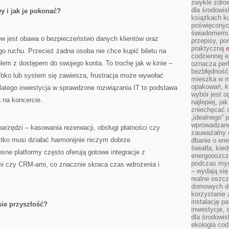
zwykle zdrow
dla środowis
 i jak je pokonać?
książkach ku
poświęconych
świadomemu 
w jest obawa o bezpieczeństwo danych klientów oraz
przepisy, po
praktyczną
e
o ruchu. Przecież żadna osoba nie chce kupić biletu na
codziennej e
blem z dostępem do swojego konta. To trochę jak w kinie –
oznacza perf
bezbłędność
szybko lub system się zawiesza, frustracja może wywołać
mieszka w m
opakowań, kt
Dlatego inwestycja w sprawdzone rozwiązania IT to podstawa
wybór jest o
 na koncercie.
najlepiej, ja
zniechęcać s
„idealnego” 
wprowadzane
narzędzi – kasowania rezerwacji, obsługi płatności czy
zauważalny e
tko musi działać harmonijnie niczym dobrze
dbanie o ene
światła, kied
ne platformy często oferują gotowe integracje z
energooszcz
podczas myc
i czy CRM-ami, co znacznie skraca czas wdrożenia i
– wydają się
realne oszc
domowych de
korzystanie 
instalację p
sie przyszłość?
inwestycje, 
dla środowisk
ekologia cod