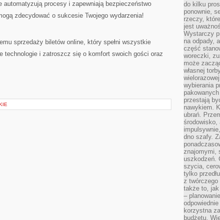
e automatyzują procesy i zapewniają bezpieczeństwo
do kilku pro
ponownie, se
 mogą zdecydować o sukcesie Twojego wydarzenia!
rzeczy, któr
jest uważnoś
Wystarczy p
na odpady, a
mu sprzedaży biletów online, który spełni wszystkie
część stano
technologie i zatroszcz się o komfort swoich gości oraz
woreczki, zu
może zacząć
własnej torb
wielorazowej
wybierania 
pakowanych 
przestają by
KIE
nawykiem. K
ubrań. Prze
środowisko,
impulsywnie,
dno szafy. Z
ponadczasow
znajomymi, 
uszkodzeń. 
szycia, cero
tylko przedłu
z twórczego
także to, ja
– planowanie
odpowiednie
korzystna za
budżetu. Wie