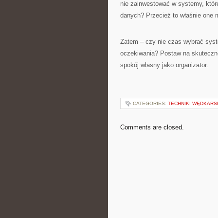
nie zainwestować w systemy, któr
danych? Przecież to właśnie one
Zatem – czy nie czas wybrać syste
oczekiwania? Postaw na skuteczne 
spokój własny jako organizator.
CATEGORIES:
TECHNIKI WĘDKARS
Comments are closed.