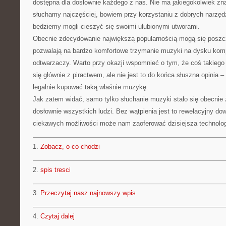
dostępna dla dosłownie każdego z nas. Nie ma jakiegokolwiek znac
słuchamy najczęściej, bowiem przy korzystaniu z dobrych narzęd
będziemy mogli cieszyć się swoimi ulubionymi utworami.
Obecnie zdecydowanie największą popularnością mogą się poszcz
pozwalają na bardzo komfortowe trzymanie muzyki na dysku komp
odtwarzaczy. Warto przy okazji wspomnieć o tym, że coś takiego
się głównie z piractwem, ale nie jest to do końca słuszna opinia
legalnie kupować taką właśnie muzykę.
Jak zatem widać, samo tylko słuchanie muzyki stało się obecnie
dosłownie wszystkich ludzi. Bez wątpienia jest to rewelacyjny dow
ciekawych możliwości może nam zaoferować dzisiejsza technolog
1.
Zobacz, o co chodzi
2.
spis tresci
3.
Przeczytaj nasz najnowszy wpis
4.
Czytaj dalej