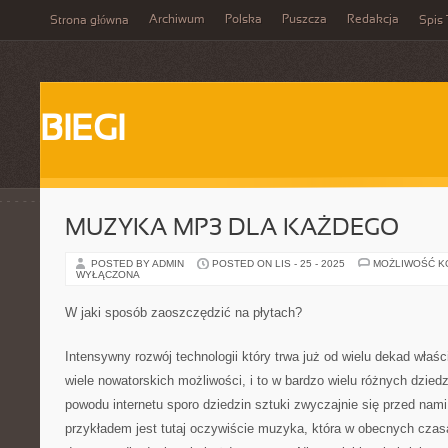
Archiwum
Polska
Puszcza
Redakcja
Strona główna
Spis 
BIEGI
MUZYKA MP3 DLA KAŻDEGO
POSTED BY ADMIN
POSTED ON LIS - 25 - 2025
MOŻLIWOŚĆ 
WYŁĄCZONA
W jaki sposób zaoszczędzić na płytach?
Intensywny rozwój technologii który trwa już od wielu dekad właś
wiele nowatorskich możliwości, i to w bardzo wielu różnych dzied
powodu internetu sporo dziedzin sztuki zwyczajnie się przed nam
przykładem jest tutaj oczywiście muzyka, która w obecnych czas