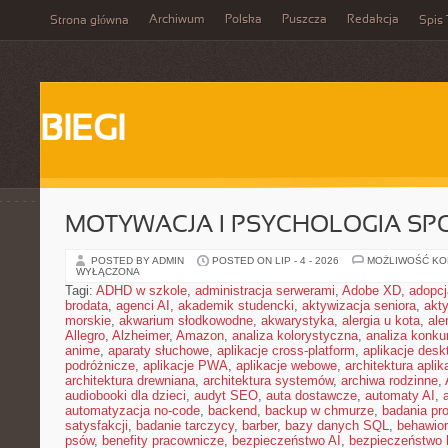
Archiwum
Polska
Puszcza
Redakcja
Strona główna
Spis 
BIEGI
MOTYWACJA I PSYCHOLOGIA SP
POSTED BY ADMIN
POSTED ON LIP - 4 - 2026
MOŻLIWOŚĆ K
WYŁĄCZONA
Tagi:
ADHD w szkole
,
administracja serwerami
,
Adobe XD
,
adopcj
brodata
,
agenci AI
,
akademik studencki
,
aktywizacja seniora
,
akt
morskie
,
akwarium słodkowodne
,
akwarystyka
,
alergia u kota
,
ale
Allegro
,
Alzheimer
,
Amazon
,
analiza kolorystyczna
,
analiza konkur
anime
,
aparaty słuchowe
,
aplikacje cross-platform
,
aplikacje des
podróżnicze
,
aplikacje PWA
,
aplikacje webowe
,
architektura aplika
architektura drewniana
,
architektura systemów
,
archiwa rodzinne
,
audiobooki dla dzieci
,
audyt SEO
,
auta dostawcze
,
automaty AI
,
automatyzacja no-code
,
backend
,
backup w chmurze
,
badania pro
satysfakcji
,
badanie tarczycy
,
barber
,
bazy danych SQL
,
behawior
psów
,
benefity pracownicze
,
bezpieczeństwo AI
,
bezpieczeństwo h