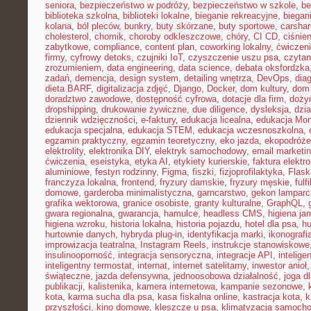
seniora
,
bezpieczeństwo w podróży
,
bezpieczeństwo w szkole
,
be
biblioteka szkolna
,
biblioteki lokalne
,
bieganie rekreacyjne
,
biegani
kolana
,
ból pleców
,
bunkry
,
buty skórzane
,
buty sportowe
,
carshar
cholesterol
,
chomik
,
choroby odkleszczowe
,
chóry
,
CI CD
,
ciśnien
zabytkowe
,
compliance
,
content plan
,
coworking lokalny
,
ćwiczeni
firmy
,
cyfrowy detoks
,
czujniki IoT
,
czyszczenie uszu psa
,
czytan
zrozumieniem
,
data engineering
,
data science
,
debata oksfordzka
zadań
,
demencja
,
design system
,
detailing wnętrza
,
DevOps
,
dia
dieta BARF
,
digitalizacja zdjęć
,
Django
,
Docker
,
dom kultury
,
dom 
doradztwo zawodowe
,
dostępność cyfrowa
,
dotacje dla firm
,
doży
dropshipping
,
drukowanie żywiczne
,
due diligence
,
dysleksja
,
dzia
dziennik wdzięczności
,
e-faktury
,
edukacja licealna
,
edukacja Mon
edukacja specjalna
,
edukacja STEM
,
edukacja wczesnoszkolna
,
egzamin praktyczny
,
egzamin teoretyczny
,
eko jazda
,
ekopodróże
elektrolity
,
elektronika DIY
,
elektryk samochodowy
,
email marketi
ćwiczenia
,
eseistyka
,
etyka AI
,
etykiety kurierskie
,
faktura elektr
aluminiowe
,
festyn rodzinny
,
Figma
,
fiszki
,
fizjoprofilaktyka
,
Flask
franczyza lokalna
,
frontend
,
fryzury damskie
,
fryzury męskie
,
fulf
domowe
,
garderoba minimalistyczna
,
garncarstwo
,
gekon lamparc
grafika wektorowa
,
granice osobiste
,
granty kulturalne
,
GraphQL
,
gwara regionalna
,
gwarancja
,
hamulce
,
headless CMS
,
higiena ja
higiena wzroku
,
historia lokalna
,
historia pojazdu
,
hotel dla psa
,
hu
hurtownie danych
,
hybryda plug-in
,
identyfikacja marki
,
ikonografi
improwizacja teatralna
,
Instagram Reels
,
instrukcje stanowiskowe
insulinooporność
,
integracja sensoryczna
,
integracje API
,
intelig
inteligentny termostat
,
internat
,
internet satelitarny
,
inwestor anioł
świąteczne
,
jazda defensywna
,
jednoosobowa działalność
,
joga d
publikacji
,
kalistenika
,
kamera internetowa
,
kampanie sezonowe
,
kota
,
karma sucha dla psa
,
kasa fiskalna online
,
kastracja kota
,
k
przyszłości
,
kino domowe
,
kleszcze u psa
,
klimatyzacja samoch