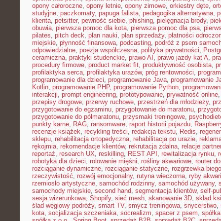
opony całoroczne
,
opony letnie
,
opony zimowe
,
orkiestry dęte
,
or
studyjne
,
paczkomaty
,
papuga falista
,
pedagogika alternatywna
,
p
klienta
,
petsitter
,
pewność siebie
,
phishing
,
pielęgnacja brody
,
pie
obuwia
,
pierwsza pomoc dla kota
,
pierwsza pomoc dla psa
,
pierw
pilates
,
pitch deck
,
plan nauki
,
plan sprzedaży
,
płatności odroczo
miejskie
,
płynność finansowa
,
podcasting
,
podróż z psem samoc
odpowiedzialne
,
poezja współczesna
,
polityka prywatności
,
Postg
ceramiczna
,
praktyki studenckie
,
prawo AI
,
prawo jazdy kat A
,
pr
procedury firmowe
,
product market fit
,
produktywność osobista
,
p
profilaktyka serca
,
profilaktyka urazów
,
próg rentowności
,
program
programowanie dla dzieci
,
programowanie Java
,
programowanie Ja
Kotlin
,
programowanie PHP
,
programowanie Python
,
programowani
interakcji
,
prompt engineering
,
prototypowanie
,
prywatność online
przepisy drogowe
,
przerwy ruchowe
,
przestrzeń dla młodzieży
,
pr
przygotowanie do egzaminu
,
przygotowanie do maratonu
,
przygot
przygotowanie do półmaratonu
,
przysmaki treningowe
,
psychodiet
punkty karne
,
RAG
,
ransomware
,
raport historii pojazdu
,
Raspberr
recenzje książek
,
recykling treści
,
redakcja tekstu
,
Redis
,
regener
sklepu
,
rehabilitacja ortopedyczna
,
rehabilitacja po urazie
,
reklama
rękojmia
,
rekomendacje klientów
,
rekrutacja zdalna
,
relacje partne
reportaż
,
research UX
,
reskilling
,
REST API
,
rewitalizacja rynku
,
robotyka dla dzieci
,
rolowanie mięśni
,
rośliny akwariowe
,
router d
rozciąganie dynamiczne
,
rozciąganie statyczne
,
rozgrzewka bieg
rzeczywistość
,
rozwój emocjonalny
,
rutyna wieczorna
,
ryby akwar
rzemiosło artystyczne
,
samochód rodzinny
,
samochód używany
,
samochody miejskie
,
second hand
,
segmentacja klientów
,
self-pu
sesja wizerunkowa
,
Shopify
,
sieć mesh
,
skanowanie 3D
,
skład ks
ślad węglowy podróży
,
smart TV
,
smycz treningowa
,
snycerstwo
,
kota
,
socjalizacja szczeniaka
,
socrealizm
,
spacer z psem
,
spółka
spółka z o.o.
,
Spring Boot
,
sprzedaż B2B
,
sprzedaż B2C
,
sprzeda