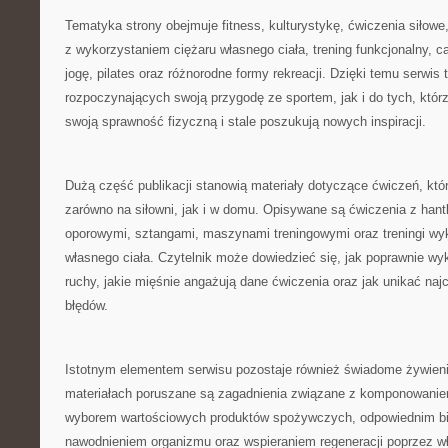
Tematyka strony obejmuje fitness, kulturystykę, ćwiczenia siłowe
z wykorzystaniem ciężaru własnego ciała, trening funkcjonalny, car
jogę, pilates oraz różnorodne formy rekreacji. Dzięki temu serwis 
rozpoczynających swoją przygodę ze sportem, jak i do tych, którzy
swoją sprawność fizyczną i stale poszukują nowych inspiracji.
Dużą część publikacji stanowią materiały dotyczące ćwiczeń, k
zarówno na siłowni, jak i w domu. Opisywane są ćwiczenia z hant
oporowymi, sztangami, maszynami treningowymi oraz treningi wy
własnego ciała. Czytelnik może dowiedzieć się, jak poprawnie 
ruchy, jakie mięśnie angażują dane ćwiczenia oraz jak unikać naj
błędów.
Istotnym elementem serwisu pozostaje również świadome żywien
materiałach poruszane są zagadnienia związane z komponowanie
wyborem wartościowych produktów spożywczych, odpowiednim b
nawodnieniem organizmu oraz wspieraniem regeneracji poprzez wł