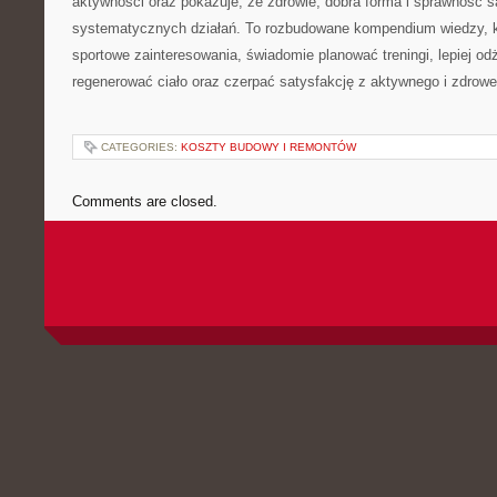
aktywności oraz pokazuje, że zdrowie, dobra forma i sprawność s
systematycznych działań. To rozbudowane kompendium wiedzy, k
sportowe zainteresowania, świadomie planować treningi, lepiej od
regenerować ciało oraz czerpać satysfakcję z aktywnego i zdrowe
CATEGORIES:
KOSZTY BUDOWY I REMONTÓW
Comments are closed.