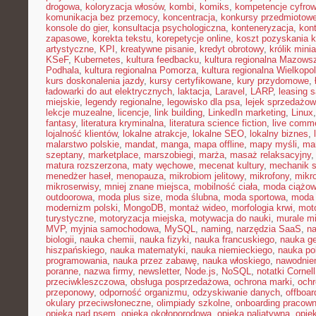
drogowa
,
koloryzacja włosów
,
kombi
,
komiks
,
kompetencje cyfro
komunikacja bez przemocy
,
koncentracja
,
konkursy przedmiotow
konsole do gier
,
konsultacja psychologiczna
,
konteneryzacja
,
kon
zapasowe
,
korekta tekstu
,
korepetycje online
,
koszt pozyskania k
artystyczne
,
KPI
,
kreatywne pisanie
,
kredyt obrotowy
,
królik mini
KSeF
,
Kubernetes
,
kultura feedbacku
,
kultura regionalna Mazows
Podhala
,
kultura regionalna Pomorza
,
kultura regionalna Wielkopol
kurs doskonalenia jazdy
,
kursy certyfikowane
,
kury przydomowe
,
ładowarki do aut elektrycznych
,
laktacja
,
Laravel
,
LARP
,
leasing 
miejskie
,
legendy regionalne
,
legowisko dla psa
,
lejek sprzedażow
lekcje muzealne
,
licencje
,
link building
,
LinkedIn marketing
,
Linux
fantasy
,
literatura kryminalna
,
literatura science fiction
,
live comm
lojalność klientów
,
lokalne atrakcje
,
lokalne SEO
,
lokalny biznes
,
malarstwo polskie
,
mandat
,
manga
,
mapa offline
,
mapy myśli
,
mar
szeptany
,
marketplace
,
marszobiegi
,
marża
,
masaż relaksacyjny
matura rozszerzona
,
maty węchowe
,
mecenat kultury
,
mechanik 
menedżer haseł
,
menopauza
,
mikrobiom jelitowy
,
mikrofony
,
mikr
mikroserwisy
,
mniej znane miejsca
,
mobilność ciała
,
moda ciążo
outdoorowa
,
moda plus size
,
moda ślubna
,
moda sportowa
,
moda 
modernizm polski
,
MongoDB
,
montaż wideo
,
morfologia krwi
,
moto
turystyczne
,
motoryzacja miejska
,
motywacja do nauki
,
murale mi
MVP
,
myjnia samochodowa
,
MySQL
,
naming
,
narzędzia SaaS
,
na
biologii
,
nauka chemii
,
nauka fizyki
,
nauka francuskiego
,
nauka ge
hiszpańskiego
,
nauka matematyki
,
nauka niemieckiego
,
nauka po
programowania
,
nauka przez zabawę
,
nauka włoskiego
,
nawodnie
poranne
,
nazwa firmy
,
newsletter
,
Node.js
,
NoSQL
,
notatki Cornell
przeciwkleszczowa
,
obsługa posprzedażowa
,
ochrona marki
,
ochr
przeponowy
,
odporność organizmu
,
odzyskiwanie danych
,
offboar
okulary przeciwsłoneczne
,
olimpiady szkolne
,
onboarding pracown
opieka nad psem
,
opieka okołoporodowa
,
opieka paliatywna
,
opie