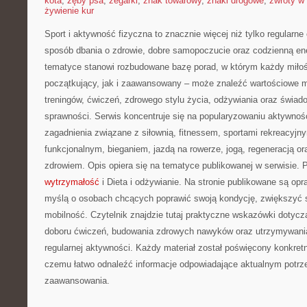
kota
,
zęby psa
,
zegarki
,
znak towarowy
,
znaki drogowe
,
zwroty w 
żywienie kur
Sport i aktywność fizyczna to znacznie więcej niż tylko regularne 
sposób dbania o zdrowie, dobre samopoczucie oraz codzienną ene
tematyce stanowi rozbudowane bazę porad, w którym każdy miłoś
początkujący, jak i zaawansowany – może znaleźć wartościowe m
treningów, ćwiczeń, zdrowego stylu życia, odżywiania oraz świad
sprawności. Serwis koncentruje się na popularyzowaniu aktywnośc
zagadnienia związane z siłownią, fitnessem, sportami rekreacyjny
funkcjonalnym, bieganiem, jazdą na rowerze, jogą, regeneracją 
zdrowiem. Opis opiera się na tematyce publikowanej w serwisie.
wytrzymałość
i Dieta i odżywianie. Na stronie publikowane są op
myślą o osobach chcących poprawić swoją kondycję, zwiększyć s
mobilność. Czytelnik znajdzie tutaj praktyczne wskazówki dotycz
doboru ćwiczeń, budowania zdrowych nawyków oraz utrzymywania
regularnej aktywności. Każdy materiał został poświęcony konkret
czemu łatwo odnaleźć informacje odpowiadające aktualnym potrz
zaawansowania.