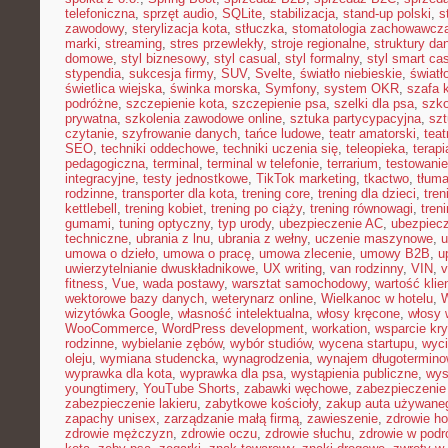
telefoniczna
,
sprzęt audio
,
SQLite
,
stabilizacja
,
stand-up polski
,
s
zawodowy
,
sterylizacja kota
,
stłuczka
,
stomatologia zachowawcz
marki
,
streaming
,
stres przewlekły
,
stroje regionalne
,
struktury da
domowe
,
styl biznesowy
,
styl casual
,
styl formalny
,
styl smart ca
stypendia
,
sukcesja firmy
,
SUV
,
Svelte
,
światło niebieskie
,
światł
świetlica wiejska
,
świnka morska
,
Symfony
,
system OKR
,
szafa 
podróżne
,
szczepienie kota
,
szczepienie psa
,
szelki dla psa
,
szk
prywatna
,
szkolenia zawodowe online
,
sztuka partycypacyjna
,
szt
czytanie
,
szyfrowanie danych
,
tańce ludowe
,
teatr amatorski
,
teat
SEO
,
techniki oddechowe
,
techniki uczenia się
,
teleopieka
,
terapi
pedagogiczna
,
terminal
,
terminal w telefonie
,
terrarium
,
testowani
integracyjne
,
testy jednostkowe
,
TikTok marketing
,
tkactwo
,
tłuma
rodzinne
,
transporter dla kota
,
trening core
,
trening dla dzieci
,
tren
kettlebell
,
trening kobiet
,
trening po ciąży
,
trening równowagi
,
tren
gumami
,
tuning optyczny
,
typ urody
,
ubezpieczenie AC
,
ubezpiec
techniczne
,
ubrania z lnu
,
ubrania z wełny
,
uczenie maszynowe
,
u
umowa o dzieło
,
umowa o pracę
,
umowa zlecenie
,
umowy B2B
,
u
uwierzytelnianie dwuskładnikowe
,
UX writing
,
van rodzinny
,
VIN
,
v
fitness
,
Vue
,
wada postawy
,
warsztat samochodowy
,
wartość klie
wektorowe bazy danych
,
weterynarz online
,
Wielkanoc w hotelu
,
W
wizytówka Google
,
własność intelektualna
,
włosy kręcone
,
włosy 
WooCommerce
,
WordPress development
,
workation
,
wsparcie kr
rodzinne
,
wybielanie zębów
,
wybór studiów
,
wycena startupu
,
wyci
oleju
,
wymiana studencka
,
wynagrodzenia
,
wynajem długotermino
wyprawka dla kota
,
wyprawka dla psa
,
wystąpienia publiczne
,
wys
youngtimery
,
YouTube Shorts
,
zabawki węchowe
,
zabezpieczenie 
zabezpieczenie lakieru
,
zabytkowe kościoły
,
zakup auta używane
zapachy unisex
,
zarządzanie małą firmą
,
zawieszenie
,
zdrowie h
zdrowie mężczyzn
,
zdrowie oczu
,
zdrowie słuchu
,
zdrowie w podr