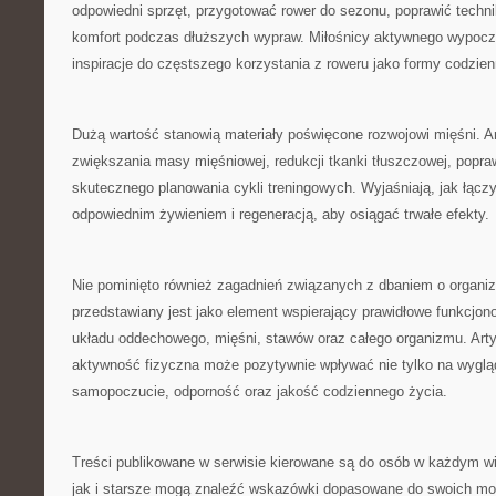
odpowiedni sprzęt, przygotować rower do sezonu, poprawić techn
komfort podczas dłuższych wypraw. Miłośnicy aktywnego wypoc
inspiracje do częstszego korzystania z roweru jako formy codzie
Dużą wartość stanowią materiały poświęcone rozwojowi mięśni. A
zwiększania masy mięśniowej, redukcji tkanki tłuszczowej, popraw
skutecznego planowania cykli treningowych. Wyjaśniają, jak łącz
odpowiednim żywieniem i regeneracją, aby osiągać trwałe efekty.
Nie pominięto również zagadnień związanych z dbaniem o organi
przedstawiany jest jako element wspierający prawidłowe funkcjon
układu oddechowego, mięśni, stawów oraz całego organizmu. Arty
aktywność fizyczna może pozytywnie wpływać nie tylko na wygląd
samopoczucie, odporność oraz jakość codziennego życia.
Treści publikowane w serwisie kierowane są do osób w każdym w
jak i starsze mogą znaleźć wskazówki dopasowane do swoich mo