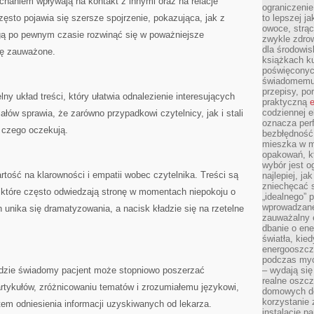
chaniem wpływają na kontakt z innymi oraz na relacje
ograniczenie
zęsto pojawia się szersze spojrzenie, pokazująca, jak z
to lepszej j
owoce, strącz
ogą po pewnym czasie rozwinąć się w poważniejsze
zwykle zdrow
dla środowis
orę zauważone.
książkach ku
poświęconych
świadomemu 
przepisy, po
lny układ treści, który ułatwia odnalezienie interesujących
praktyczną
e
codziennej e
ałów sprawia, że zarówno przypadkowi czytelnicy, jak i stali
oznacza perf
 czego oczekują.
bezbłędność
mieszka w m
opakowań, kt
wybór jest o
rtość na klarowności i empatii wobec czytelnika. Treści są
najlepiej, ja
zniechęcać s
które często odwiedzają stronę w momentach niepokoju o
„idealnego” 
wprowadzane
 unika się dramatyzowania, a nacisk kładzie się na rzetelne
zauważalny e
dbanie o ene
światła, kied
energooszcz
podczas myc
 gdzie świadomy pacjent może stopniowo poszerzać
– wydają się
realne oszc
 artykułów, zróżnicowaniu tematów i zrozumiałemu językowi,
domowych de
korzystanie 
em odniesienia informacji uzyskiwanych od lekarza.
instalację p