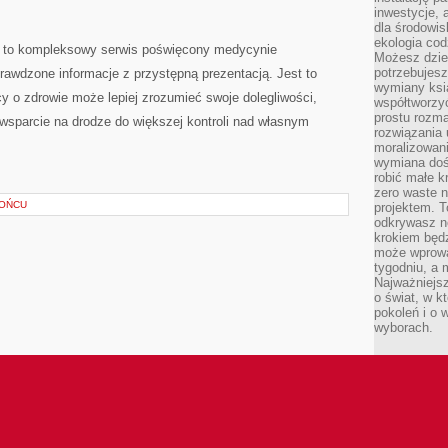
inwestycje, 
dla środowisk
ekologia cod
 to kompleksowy serwis poświęcony medycynie
Możesz dziel
potrzebujesz
prawdzone informacje z przystępną prezentacją. Jest to
wymiany ksi
y o zdrowie może lepiej zrozumieć swoje dolegliwości,
współtworzy
prostu rozma
 wsparcie na drodze do większej kontroli nad własnym
rozwiązania 
moralizowania
wymiana doś
robić małe k
zero waste 
ŁOŃCU
projektem. T
odkrywasz n
krokiem będ
może wprowa
tygodniu, a 
Najważniejsz
o świat, w k
pokoleń i o
wyborach.