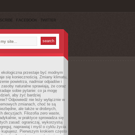
SCRIBE
FACEBOOK
TWITTER
ekologiczna przestaje być modnym
aje się koniecznością. Zmiany klimatu,
zenie powietrza, nadmiar odpadów i
 zasoby naturalne sprawiają, że coraz
zadaje sobie pytanie: co ja mogę
 dzień, aby żyć bardziej
nie? Odpowiedź nie leży wyłącznie w
stemowych zmianach, choć te są
iezbędne, ale także w drobnych,
h decyzjach. Filozofia zero waste,
adykalnie, w praktyce sprowadza się
stych zasad: ograniczaj, wykorzystuj
greguj, naprawiaj i myśl o cyklu życia
e kupujesz. Pierwszym krokiem często