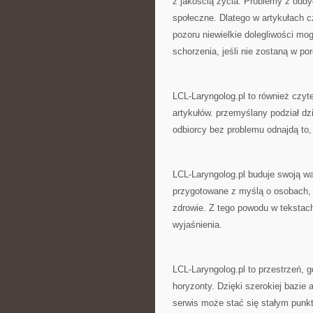
z jakością życia. Problemy z oddy
społeczne. Dlatego w artykułach c
pozoru niewielkie dolegliwości m
schorzenia, jeśli nie zostaną w p
LCL-Laryngolog.pl to również czyte
artykułów. przemyślany podział dzi
odbiorcy bez problemu odnajdą to,
LCL-Laryngolog.pl buduje swoją wa
przygotowane z myślą o osobach, 
zdrowie. Z tego powodu w tekstach
wyjaśnienia.
LCL-Laryngolog.pl to przestrzeń,
horyzonty. Dzięki szerokiej bazie
serwis może stać się stałym punkt