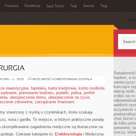
Puszcza
Redakcja
Tagi
Zwroty
Tagi
Spis Treści
SUB
IRURGIA
Świadomość 
hasłem, a st
LOGOPEDIA
 GRU - 1 - 2025
MOŻLIWOŚĆ KOMENTOWANIA
ZOSTAŁA
zanieczyszc
I
CHIRURGIA
kurczące się
ze inwestycyjne
,
hipoteka
,
karta kredytowa
,
konto osobiste
,
więcej osób 
czędzanie
,
planowanie budżetu
,
podatki
,
polisa
,
portfel
zrobić na co
enia
,
ubezpieczenie domu
,
ubezpieczenie na życie
,
odpowiedzial
eczenie zdrowotne
,
zarządzanie finansami
wielkich sy
oczywiście n
tny stworzony z myślą o czytelnikach, które szukają
powtarzalnyc
choć brzmi r
zu, nosa i gardła. To miejsce, w którym praktyczne porady
do kilku pro
 a skomplikowane zagadnienia medyczne są tłumaczone na
ponownie, se
rzeczy, któr
każdego. Ciekawe kategorie to:
Endokrynologia
i Medycyna