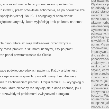
jest uważnoś
 to, aby asystować w lepszym rozumieniu problemów
Wystarczy p
na odpady, a
h infekcji, przez przewlekłe schorzenia, aż po poważniejsze
część stano
woreczki, zu
specjalistycznej. Na LCL-Laryngolog.pl odnajdziesz
może zacząć
ogłębione artykuły, które wyjaśniają krok po kroku na temat
własnej torb
wielorazowej
wybierania 
pakowanych 
przestają by
nawykiem. K
dla osób, które szukają wskazówek przed wizytą u
ubrań. Prze
środowisko,
, czy masz problem z szumami usznymi, czy po prostu
impulsywnie,
ten portal powstał właśnie dla Ciebie.
dno szafy. Z
ponadczasow
znajomymi, 
uszkodzeń. 
szycia, cero
agę poświęcono edukacji pacjenta. Każdy artykuł jest
tylko przedłu
łe zagadnienia w sposób uporządkowany, bez zbędnego
z twórczego
także to, ja
ie z zachowaniem precyzji. Dzięki temu LCL-Laryngolog.pl
– planowanie
ób, które pierwszy raz stykają się z daną chorobą, jak i
odpowiednie
korzystna za
ię z przewlekłymi problemami związanymi z drogami
budżetu. Wie
ograniczenie
to lepszej j
owoce, strącz