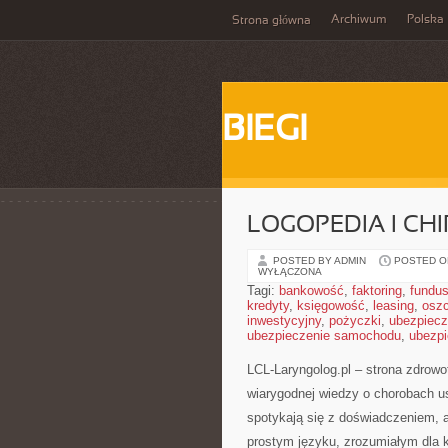
Archiwum
Polska
Strona główna
BIEGI
LOGOPEDIA I CH
POSTED BY ADMIN
POSTED ON
WYŁĄCZONA
Tagi:
bankowość
,
faktoring
,
fundus
kredyty
,
księgowość
,
leasing
,
osz
inwestycyjny
,
pożyczki
,
ubezpiecz
ubezpieczenie samochodu
,
ubezpi
LCL-Laryngolog.pl – strona zdrowo
wiarygodnej wiedzy o chorobach us
spotykają się z doświadczeniem,
prostym języku, zrozumiałym dla 