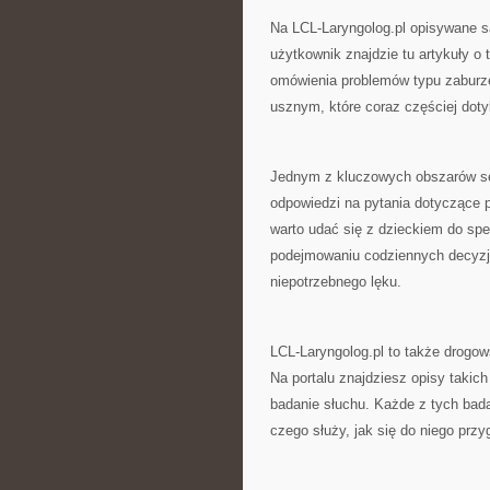
Na LCL-Laryngolog.pl opisywane s
użytkownik znajdzie tu artykuły o 
omówienia problemów typu zaburz
usznym, które coraz częściej doty
Jednym z kluczowych obszarów serw
odpowiedzi na pytania dotyczące p
warto udać się z dzieckiem do spe
podejmowaniu codziennych decyzj
niepotrzebnego lęku.
LCL-Laryngolog.pl to także drogo
Na portalu znajdziesz opisy takic
badanie słuchu. Każde z tych bada
czego służy, jak się do niego prz