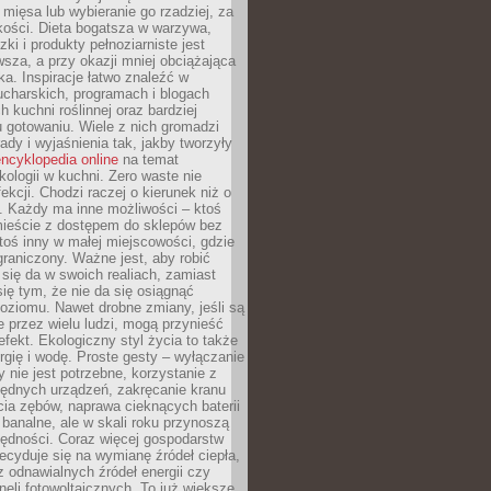
 mięsa lub wybieranie go rzadziej, za
akości. Dieta bogatsza w warzywa,
ki i produkty pełnoziarniste jest
sza, a przy okazji mniej obciążająca
ka. Inspiracje łatwo znaleźć w
charskich, programach i blogach
 kuchni roślinnej oraz bardziej
gotowaniu. Wiele z nich gromadzi
rady i wyjaśnienia tak, jakby tworzyły
ncyklopedia online
na temat
kologii w kuchni. Zero waste nie
ekcji. Chodzi raczej o kierunek niż o
. Każdy ma inne możliwości – ktoś
ieście z dostępem do sklepów bez
oś inny w małej miejscowości, gdzie
graniczony. Ważne jest, aby robić
k się da w swoich realiach, zamiast
ię tym, że nie da się osiągnąć
poziomu. Nawet drobne zmiany, jeśli są
 przez wielu ludzi, mogą przynieść
fekt. Ekologiczny styl życia to także
rgię i wodę. Proste gesty – wyłączanie
y nie jest potrzebne, korzystanie z
ędnych urządzeń, zakręcanie kranu
ia zębów, naprawa cieknących baterii
 banalne, ale w skali roku przynoszą
zędności. Coraz więcej gospodarstw
cyduje się na wymianę źródeł ciepła,
z odnawialnych źródeł energii czy
aneli fotowoltaicznych. To już większe