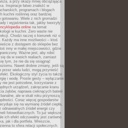
sza, a przy okazji mniej obciążająca
ka. Inspiracje łatwo znaleźć w
charskich, programach i blogach
 kuchni roślinnej oraz bardziej
gotowaniu. Wiele z nich gromadzi
rady i wyjaśnienia tak, jakby tworzyły
ncyklopedia online
na temat
kologii w kuchni. Zero waste nie
ekcji. Chodzi raczej o kierunek niż o
. Każdy ma inne możliwości – ktoś
ieście z dostępem do sklepów bez
oś inny w małej miejscowości, gdzie
graniczony. Ważne jest, aby robić
k się da w swoich realiach, zamiast
ię tym, że nie da się osiągnąć
poziomu. Nawet drobne zmiany, jeśli są
 przez wielu ludzi, mogą przynieść
fekt. Ekologiczny styl życia to także
rgię i wodę. Proste gesty – wyłączanie
y nie jest potrzebne, korzystanie z
ędnych urządzeń, zakręcanie kranu
ia zębów, naprawa cieknących baterii
 banalne, ale w skali roku przynoszą
zędności. Coraz więcej gospodarstw
cyduje się na wymianę źródeł ciepła,
z odnawialnych źródeł energii czy
aneli fotowoltaicznych. To już większe
ale ich efekt odczuwalny jest zarówno
a, jak i dla portfela. Wreszcie,
zienna to sfera relacji społecznych.