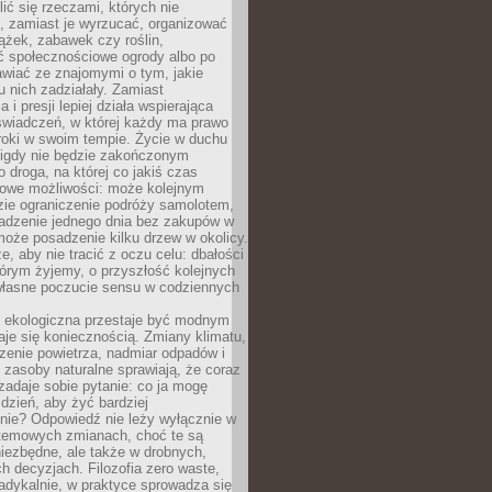
ić się rzeczami, których nie
, zamiast je wyrzucać, organizować
ążek, zabawek czy roślin,
ć społecznościowe ogrody albo po
wiać ze znajomymi o tym, jakie
u nich zadziałały. Zamiast
 i presji lepiej działa wspierająca
wiadczeń, w której każdy ma prawo
roki w swoim tempie. Życie w duchu
nigdy nie będzie zakończonym
o droga, na której co jakiś czas
owe możliwości: może kolejnym
zie ograniczenie podróży samolotem,
dzenie jednego dnia bez zakupów w
może posadzenie kilku drzew w okolicy.
e, aby nie tracić z oczu celu: dbałości
tórym żyjemy, o przyszłość kolejnych
 własne poczucie sensu w codziennych
ekologiczna przestaje być modnym
aje się koniecznością. Zmiany klimatu,
zenie powietrza, nadmiar odpadów i
 zasoby naturalne sprawiają, że coraz
zadaje sobie pytanie: co ja mogę
 dzień, aby żyć bardziej
nie? Odpowiedź nie leży wyłącznie w
stemowych zmianach, choć te są
iezbędne, ale także w drobnych,
h decyzjach. Filozofia zero waste,
adykalnie, w praktyce sprowadza się