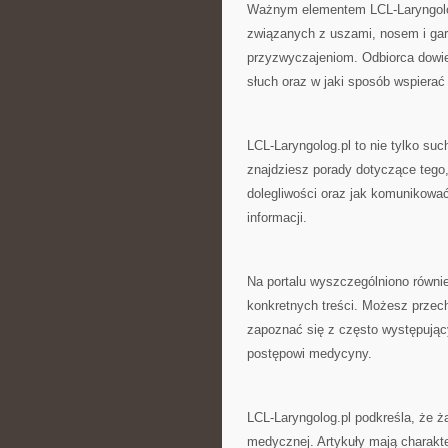
Ważnym elementem LCL-Laryngolog.
związanych z uszami, nosem i ga
przyzwyczajeniom. Odbiorca dowie 
słuch oraz w jaki sposób wspierać 
LCL-Laryngolog.pl to nie tylko suc
znajdziesz porady dotyczące tego,
dolegliwości oraz jak komunikowa
informacji.
Na portalu wyszczególniono równie
konkretnych treści. Możesz przech
zapoznać się z często występujący
postępowi medycyny.
LCL-Laryngolog.pl podkreśla, że ż
medycznej. Artykuły mają charakte