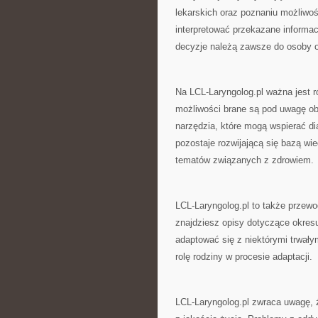
lekarskich oraz poznaniu możliwośc
interpretować przekazane informa
decyzje należą zawsze do osoby od
Na LCL-Laryngolog.pl ważna jest 
możliwości brane są pod uwagę o
narzędzia, które mogą wspierać dia
pozostaje rozwijającą się bazą wi
tematów związanych z zdrowiem.
LCL-Laryngolog.pl to także przewo
znajdziesz opisy dotyczące okres
adaptować się z niektórymi trwały
rolę rodziny w procesie adaptacji.
LCL-Laryngolog.pl zwraca uwagę, 