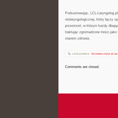
Podsumowując, LCL-Laryngolog.pl
otolaryngologicznej, który łączy s
przestrzeń, w którym każdy dbając
traktując zgromadzone treści jako
stanem zdrowia.
CATEGORIES:
TECHNOLOGIA W S
Comments are closed.