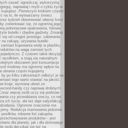
stych zasad: ograniczaj, wykorzystuj
greguj, naprawiaj i myśl o cyklu życia
e kupujesz. Pierwszym krokiem często
ć na to, ile wytwarzamy śmieci.
rzez tydzień obserwować własny kosz
by zorientować się, że ogromną jego
wią jednorazowe opakowania, foliowe
żyte butelki i zbędne gadżety. Zmiana
 się od czegoś prostego: zabierania
y na zakupy, używania butelki
 zamiast kupowania wody w plastiku,
produktów na wagę zamiast tych
pojedynczo. Z czasem takie decyzje
ć wysiłkiem, a stają się naturalnym
olejnym obszarem jest konsumpcja
mysł modowy ma ogromny wpływ na
 a ubrania często kupujemy
 by po kilku założeniach odłożyć je na
amiast tego warto stawiać na jakość,
e kroje, wymianę ubrań ze
second-handy czy naprawę drobnych
Coraz więcej osób uczy się podstaw
wania czy przerabiania rzeczy, co nie
ża ich życie, ale też daje satysfakcję
 działania. Ogromne znaczenie ma
k jemy. Redukcja marnowania jedzenia
 posiłków, robienie list zakupów,
 przechowywanie produktów – jest
równo dla planety, jak i dla domowego
le osób decyduje się też na