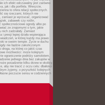
ale ich efekt odczuwalny jest zarówno
a, jak i dla portfela. Wreszcie,
zienna to sfera relacji społecznych.
ić się rzeczami, których nie
, zamiast je wyrzucać, organizować
ążek, zabawek czy roślin,
ć społecznościowe ogrody albo po
wiać ze znajomymi o tym, jakie
u nich zadziałały. Zamiast
 i presji lepiej działa wspierająca
wiadczeń, w której każdy ma prawo
roki w swoim tempie. Życie w duchu
nigdy nie będzie zakończonym
o droga, na której co jakiś czas
owe możliwości: może kolejnym
zie ograniczenie podróży samolotem,
dzenie jednego dnia bez zakupów w
może posadzenie kilku drzew w okolicy.
e, aby nie tracić z oczu celu: dbałości
tórym żyjemy, o przyszłość kolejnych
 własne poczucie sensu w codziennych