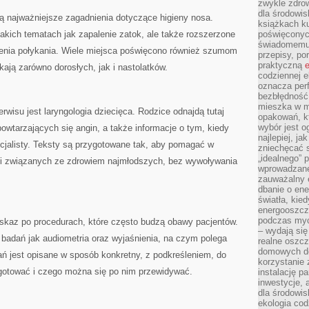
zwykle zdrow
dla środowis
ą najważniejsze zagadnienia dotyczące higieny nosa.
książkach ku
takich tematach jak zapalenie zatok, ale także rozszerzone
poświęconych
świadomemu 
enia połykania. Wiele miejsca poświęcono również szumom
przepisy, po
praktyczną
e
kają zarówno dorosłych, jak i nastolatków.
codziennej e
oznacza perf
bezbłędność
mieszka w m
isu jest laryngologia dziecięca. Rodzice odnajdą tutaj
opakowań, kt
wybór jest o
owtarzających się angin, a także informacje o tym, kiedy
najlepiej, ja
cjalisty. Teksty są przygotowane tak, aby pomagać w
zniechęcać s
„idealnego” 
i związanych ze zdrowiem najmłodszych, bez wywoływania
wprowadzane
zauważalny e
dbanie o ene
światła, kied
energooszcz
podczas myc
wskaz po procedurach, które często budzą obawy pacjentów.
– wydają się
h badań jak audiometria oraz wyjaśnienia, na czym polega
realne oszc
domowych de
ń jest opisane w sposób konkretny, z podkreśleniem, do
korzystanie 
ygotować i czego można się po nim przewidywać.
instalację p
inwestycje, 
dla środowisk
ekologia cod