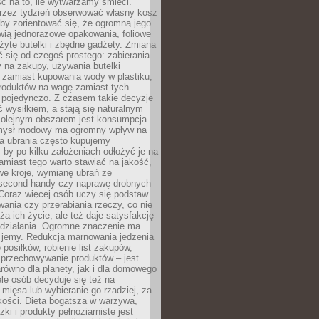
ć na to, ile wytwarzamy śmieci.
rzez tydzień obserwować własny kosz
by zorientować się, że ogromną jego
wią jednorazowe opakowania, foliowe
żyte butelki i zbędne gadżety. Zmiana
 się od czegoś prostego: zabierania
y na zakupy, używania butelki
 zamiast kupowania wody w plastiku,
produktów na wagę zamiast tych
pojedynczo. Z czasem takie decyzje
ć wysiłkiem, a stają się naturalnym
olejnym obszarem jest konsumpcja
mysł modowy ma ogromny wpływ na
 a ubrania często kupujemy
 by po kilku założeniach odłożyć je na
amiast tego warto stawiać na jakość,
e kroje, wymianę ubrań ze
second-handy czy naprawę drobnych
Coraz więcej osób uczy się podstaw
wania czy przerabiania rzeczy, co nie
ża ich życie, ale też daje satysfakcję
 działania. Ogromne znaczenie ma
k jemy. Redukcja marnowania jedzenia
 posiłków, robienie list zakupów,
 przechowywanie produktów – jest
równo dla planety, jak i dla domowego
le osób decyduje się też na
 mięsa lub wybieranie go rzadziej, za
akości. Dieta bogatsza w warzywa,
ki i produkty pełnoziarniste jest