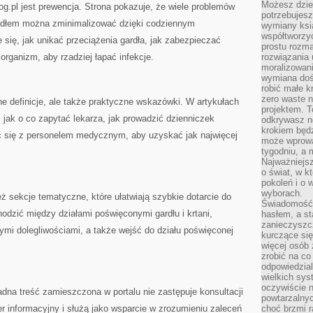
Możesz dziel
pl jest prewencja. Strona pokazuje, że wiele problemów
potrzebujesz
rdłem można zminimalizować dzięki codziennym
wymiany ksi
współtworzy
się, jak unikać przeciążenia gardła, jak zabezpieczać
prostu rozma
organizm, aby rzadziej łapać infekcje.
rozwiązania 
moralizowania
wymiana doś
robić małe k
zero waste 
he definicje, ale także praktyczne wskazówki. W artykułach
projektem. T
 jak o co zapytać lekarza, jak prowadzić dzienniczek
odkrywasz n
krokiem będ
ć się z personelem medycznym, aby uzyskać jak najwięcej
może wprowa
tygodniu, a 
Najważniejsz
o świat, w k
pokoleń i o
wyborach.
ż sekcje tematyczne, które ułatwiają szybkie dotarcie do
Świadomość 
odzić między działami poświęconymi gardłu i krtani,
hasłem, a st
zanieczyszc
mi dolegliwościami, a także wejść do działu poświęconej
kurczące się
więcej osób 
zrobić na co
odpowiedzial
wielkich sy
oczywiście n
adna treść zamieszczona w portalu nie zastępuje konsultacji
powtarzalnyc
r informacyjny i służą jako wsparcie w zrozumieniu zaleceń
choć brzmi r