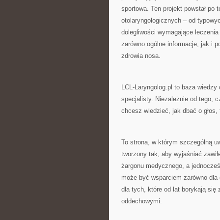
sportowa. Ten projekt powstał po
otolaryngologicznych – od typowyc
dolegliwości wymagające leczenia 
zarówno ogólne informacje, jak i p
zdrowia nosa.
LCL-Laryngolog.pl to baza wiedzy 
specjalisty. Niezależnie od tego
chcesz wiedzieć, jak dbać o głos, 
To strona, w którym szczególną uw
tworzony tak, aby wyjaśniać zawi
żargonu medycznego, a jednocześn
może być wsparciem zarówno dla os
dla tych, które od lat borykają s
oddechowymi.