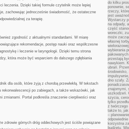
do kilku pro
i leczenia. Dzięki takiej formule czytelnik może lepiej
ponownie, se
rzeczy, któr
cje, zachowując jednocześnie świadomość, że ostateczne
jest uważnoś
powiedzialnej za terapię.
Wystarczy p
na odpady, a
część stano
woreczki, zu
może zacząć
również zgodność z aktualnymi standardami. W miarę
własnej torb
bowiązujące rekomendacje, postęp nauki oraz współczesne
wielorazowej
wybierania 
gnostykę i leczenie w laryngologii. Dzięki temu strona
pakowanych 
edzy, która może być wsparciem do dalszego zgłębiania
przestają by
nawykiem. K
ubrań. Prze
środowisko,
impulsywnie,
dno szafy. Z
dnik dla osób, które żyją z chorobą przewlekłą. W tekstach
ponadczasow
znajomymi, 
u rekonwalescencji po zabiegach, a także wskazówki, jak
uszkodzeń. 
mi zmianami. Portal podkreśla znaczenie cierpliwości oraz
szycia, cero
tylko przedłu
z twórczego
także to, ja
– planowanie
odpowiednie
że zdrowie górnych dróg oddechowych jest ściśle powiązane
korzystna za
budżetu. Wie