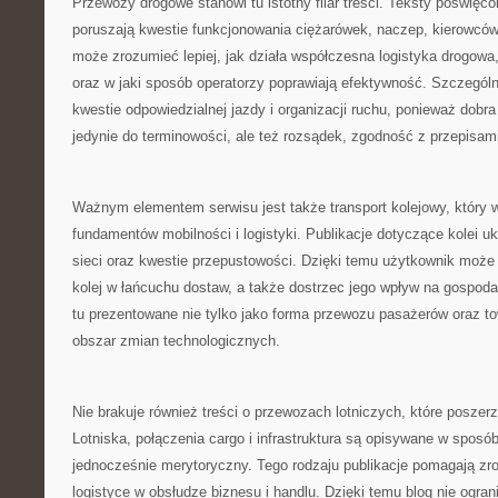
Przewozy drogowe stanowi tu istotny filar treści. Teksty poświęco
poruszają kwestie funkcjonowania ciężarówek, naczep, kierowców
może zrozumieć lepiej, jak działa współczesna logistyka drogowa, 
oraz w jaki sposób operatorzy poprawiają efektywność. Szczegól
kwestie odpowiedzialnej jazdy i organizacji ruchu, ponieważ dobra
jedynie do terminowości, ale też rozsądek, zgodność z przepisami
Ważnym elementem serwisu jest także transport kolejowy, który 
fundamentów mobilności i logistyki. Publikacje dotyczące kolei uk
sieci oraz kwestie przepustowości. Dzięki temu użytkownik może
kolej w łańcuchu dostaw, a także dostrzec jego wpływ na gospod
tu prezentowane nie tylko jako forma przewozu pasażerów oraz to
obszar zmian technologicznych.
Nie brakuje również treści o przewozach lotniczych, które poszerz
Lotniska, połączenia cargo i infrastruktura są opisywane w sposób
jednocześnie merytoryczny. Tego rodzaju publikacje pomagają zro
logistyce w obsłudze biznesu i handlu. Dzięki temu blog nie ogran