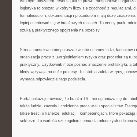
Istotnym obszarem treści są także prawo transportowe i organizacy
logistyka to obszar, w którym liczy się zgodność z regulacjami, d
formalnościom, dokumentacji i procedurom mają duże znaczenie. 
lepiej orientować się w branżowych realiach. To cenny punkt odnie
szukają praktycznego spojrzenia na przepisy.
Strona konsekwentnie porusza kwestie ochrony ludzi, ładunków i i
organizacja pracy z uwzględnieniem ryzyka oraz procedur są tu 
praktyczny. Użytkownik może poznać znaczenie profilaktyki, a t
błędy wpływają na duże procesy. To istotna zaleta witryny, poni
wymaga odpowiedzialnego podejścia.
Portal pokazuje również, że branża TSL nie ogranicza się do tabe
także ludzie, zawody i codzienna praca wielu specjalistów. Dlatego
także treści o karierze, edukacji i kompetencjach, które pokazują
sektorze. To wartość szczególnie cenna dla młodszych odbiorców