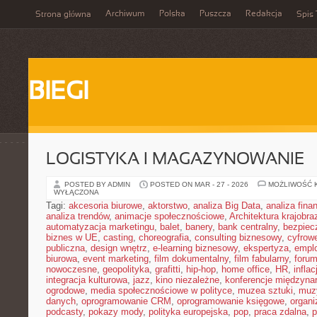
Archiwum
Polska
Puszcza
Redakcja
Strona główna
Spis 
BIEGI
LOGISTYKA I MAGAZYNOWANIE
POSTED BY ADMIN
POSTED ON MAR - 27 - 2026
MOŻLIWOŚĆ 
WYŁĄCZONA
Tagi:
akcesoria biurowe
,
aktorstwo
,
analiza Big Data
,
analiza fin
analiza trendów
,
animacje społecznościowe
,
Architektura krajobra
automatyzacja marketingu
,
balet
,
banery
,
bank centralny
,
bezpiec
biznes w UE
,
casting
,
choreografia
,
consulting biznesowy
,
cyfrow
publiczna
,
design wnętrz
,
e-learning biznesowy
,
ekspertyza
,
emplo
biurowa
,
event marketing
,
film dokumentalny
,
film fabularny
,
foru
nowoczesne
,
geopolityka
,
grafitti
,
hip-hop
,
home office
,
HR
,
inflac
integracja kulturowa
,
jazz
,
kino niezależne
,
konferencje międzyna
ogrodowe
,
media społecznościowe w polityce
,
muzea sztuki
,
muz
danych
,
oprogramowanie CRM
,
oprogramowanie księgowe
,
organ
podcasty
,
pokazy mody
,
polityka europejska
,
pop
,
praca zdalna
,
p