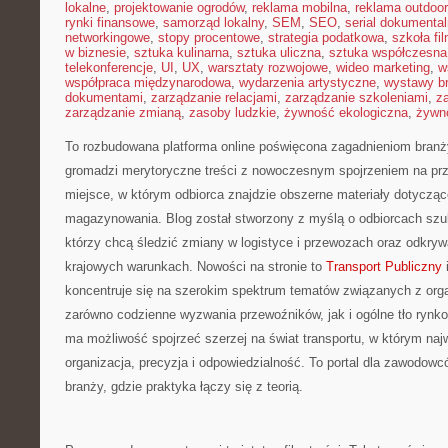
lokalne
,
projektowanie ogrodów
,
reklama mobilna
,
reklama outdoor
rynki finansowe
,
samorząd lokalny
,
SEM
,
SEO
,
serial dokumental
networkingowe
,
stopy procentowe
,
strategia podatkowa
,
szkoła fi
w biznesie
,
sztuka kulinarna
,
sztuka uliczna
,
sztuka współczesna
telekonferencje
,
UI
,
UX
,
warsztaty rozwojowe
,
wideo marketing
,
w
współpraca międzynarodowa
,
wydarzenia artystyczne
,
wystawy b
dokumentami
,
zarządzanie relacjami
,
zarządzanie szkoleniami
,
z
zarządzanie zmianą
,
zasoby ludzkie
,
żywność ekologiczna
,
żywno
To rozbudowana platforma online poświęcona zagadnieniom branż
gromadzi merytoryczne treści z nowoczesnym spojrzeniem na prz
miejsce, w którym odbiorca znajdzie obszerne materiały dotyczące 
magazynowania. Blog został stworzony z myślą o odbiorcach szu
którzy chcą śledzić zmiany w logistyce i przewozach oraz odkry
krajowych warunkach. Nowości na stronie to
Transport Publiczny
i
koncentruje się na szerokim spektrum tematów związanych z organ
zarówno codzienne wyzwania przewoźników, jak i ogólne tło rynk
ma możliwość spojrzeć szerzej na świat transportu, w którym na
organizacja, precyzja i odpowiedzialność. To portal dla zawodow
branży, gdzie praktyka łączy się z teorią.